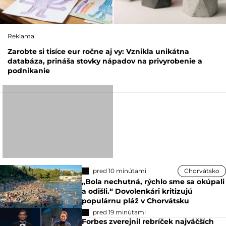
Reklama
Zarobte si tisíce eur ročne aj vy: Vznikla unikátna
databáza, prináša stovky nápadov na privyrobenie a
podnikanie
pred 10 minútami
Chorvátsko
„Bola nechutná, rýchlo sme sa okúpali
a odišli.“ Dovolenkári kritizujú
populárnu pláž v Chorvátsku
pred 19 minútami
Forbes zverejnil rebríček najväčších