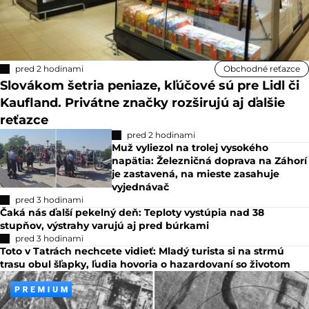
pred 2 hodinami
Obchodné reťazce
Slovákom šetria peniaze, kľúčové sú pre Lidl či
Kaufland. Privátne značky rozširujú aj ďalšie
reťazce
pred 2 hodinami
Muž vyliezol na trolej vysokého
napätia: Železničná doprava na Záhorí
je zastavená, na mieste zasahuje
vyjednávač
pred 3 hodinami
Čaká nás ďalší pekelný deň: Teploty vystúpia nad 38
stupňov, výstrahy varujú aj pred búrkami
pred 3 hodinami
Toto v Tatrách nechcete vidieť: Mladý turista si na strmú
trasu obul šľapky, ľudia hovoria o hazardovaní so životom