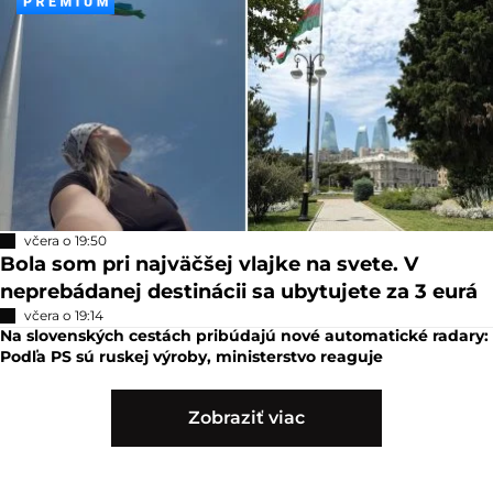
včera o 19:50
Bola som pri najväčšej vlajke na svete. V
neprebádanej destinácii sa ubytujete za 3 eurá
včera o 19:14
Na slovenských cestách pribúdajú nové automatické radary:
Podľa PS sú ruskej výroby, ministerstvo reaguje
Zobraziť viac