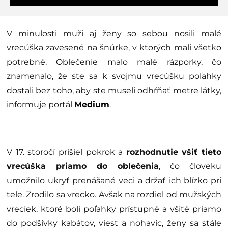
V minulosti muži aj ženy so sebou nosili malé
vrecúška zavesené na šnúrke, v ktorých mali všetko
potrebné. Oblečenie malo malé rázporky, čo
znamenalo, že ste sa k svojmu vrecúšku poľahky
dostali bez toho, aby ste museli odhŕňať metre látky,
informuje portál
Medium
.
V 17. storočí prišiel pokrok a
rozhodnutie všiť tieto
vrecúška priamo do oblečenia
, čo človeku
umožnilo ukryť prenášané veci a držať ich blízko pri
tele. Zrodilo sa vrecko. Avšak na rozdiel od mužských
vreciek, ktoré boli poľahky prístupné a všité priamo
do podšívky kabátov, viest a nohavíc, ženy sa stále