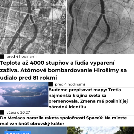
pred 4 hodinami
Teplota až 4000 stupňov a ľudia vyparení
zaživa. Atómové bombardovanie Hirošimy sa
udialo pred 81 rokmi
pred 4 hodinami
Budeme prepisovať mapy: Tretia
najmenšia krajina sveta sa
premenovala. Zmena má posilniť jej
národnú identitu
včera o 20:27
Do Mesiaca narazila raketa spoločnosti SpaceX: Na mieste
mal vzniknúť obrovský kráter