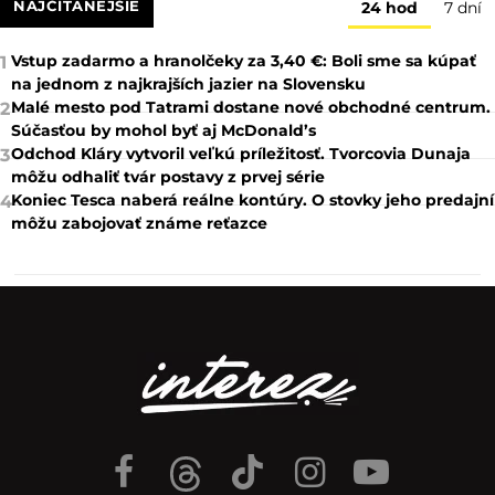
NAJČÍTANEJŠIE
24 hod
7 dní
Vstup zadarmo a hranolčeky za 3,40 €: Boli sme sa kúpať
1
na jednom z najkrajších jazier na Slovensku
Malé mesto pod Tatrami dostane nové obchodné centrum.
2
Súčasťou by mohol byť aj McDonald’s
Odchod Kláry vytvoril veľkú príležitosť. Tvorcovia Dunaja
3
môžu odhaliť tvár postavy z prvej série
Koniec Tesca naberá reálne kontúry. O stovky jeho predajní
4
môžu zabojovať známe reťazce