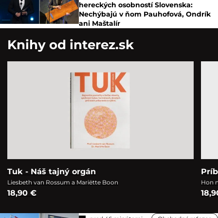
hereckých osobností Slovenska:
Nechýbajú v ňom Pauhofová, Ondrík
ani Maštalír
Knihy od interez.sk
Tuk - Náš tajný orgán
Prí
Liesbeth van Rossum a Mariëtte Boon
Hon n
18,90 €
18,9