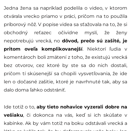
Jedna žena sa napríklad podelila o video, v ktorom
otvárala vrecko priamo v práci, pričom na to použila
príborový nôž. V popise videa sa sťažovala na to, že si
obchodný reťazec očividne myslí, že ženy
nepotrebujú vrecká, no
dôvod, prečo sú zašité, je
pritom oveľa komplikovanejší
. Niektorí ľudia v
komentároch boli zmätení z toho, že existujú vrecká
bez otvorov, cez ktoré by ste sa do nich dostali,
pričom tí skúsenejší sa chopili vysvetľovania, že ide
len o dočasné zašitie, ktoré je navrhnuté tak, aby sa
dalo doma ľahko odstrániť.
Ide totiž o to,
aby tieto nohavice vyzerali dobre na
vešiaku
, či dokonca na vás, keď si ich skúšate v
kabínke. Ak by vám totiž na boku odstávali vrecká a