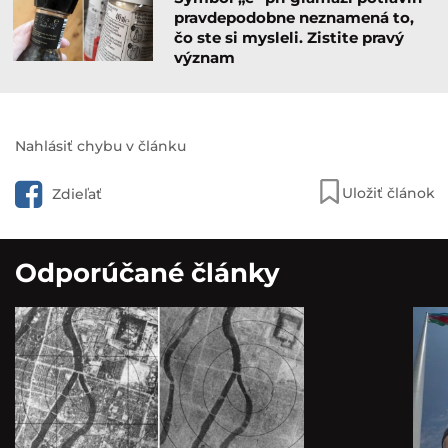
pravdepodobne neznamená to,
čo ste si mysleli. Zistite pravý
význam
Nahlásiť chybu v článku
Uložiť článok
Zdieľať
Odporúčané články