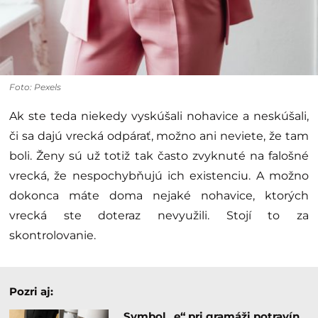
Foto: Pexels
Ak ste teda niekedy vyskúšali nohavice a neskúšali,
či sa dajú vrecká odpárať, možno ani neviete, že tam
boli. Ženy sú už totiž tak často zvyknuté na falošné
vrecká, že nespochybňujú ich existenciu. A možno
dokonca máte doma nejaké nohavice, ktorých
vrecká ste doteraz nevyužili. Stojí to za
skontrolovanie.
Pozri aj:
Symbol „e“ pri gramáži potravín