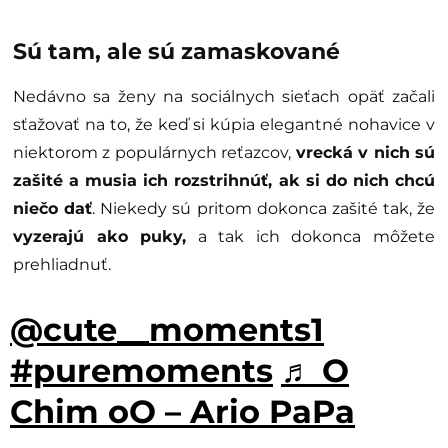
Sú tam, ale sú zamaskované
Nedávno sa ženy na sociálnych sieťach opäť začali
sťažovať na to, že keď si kúpia elegantné nohavice v
niektorom z populárnych reťazcov,
vrecká v nich sú
zašité a musia ich rozstrihnúť, ak si do nich chcú
niečo dať
. Niekedy sú pritom dokonca zašité tak, že
vyzerajú ako puky,
a tak ich dokonca môžete
prehliadnuť.
@cute__moments1
#puremoments
♬ O
Chim oO – Ario PaPa