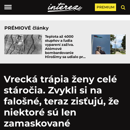
PREMIUM
PRÉMIOVÉ články
Teplota až 4000
stupňov a ľudia
vyparení zaživa.
Atómové
bombardovanie
Hirošimy sa udialo pr...
Vrecká trápia ženy celé
stáročia. Zvykli si na
falošné, teraz zisťujú, že
niektoré sú len
zamaskované