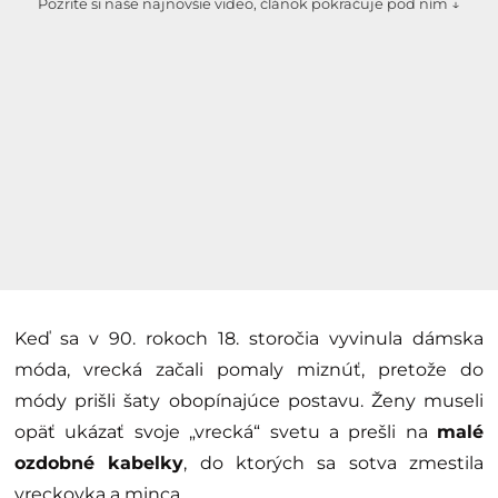
Pozrite si naše najnovšie video, článok pokračuje pod ním ↓
Keď sa v 90. rokoch 18. storočia vyvinula dámska
móda, vrecká začali pomaly miznúť, pretože do
módy prišli šaty obopínajúce postavu. Ženy museli
opäť ukázať svoje „vrecká“ svetu a prešli na
malé
ozdobné kabelky
, do ktorých sa sotva zmestila
vreckovka a minca.