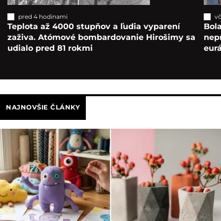
pred 4 hodinami
vč
Teplota až 4000 stupňov a ľudia vyparení
Bola
zaživa. Atómové bombardovanie Hirošimy sa
nepr
udialo pred 81 rokmi
eur
NAJNOVŠIE ČLÁNKY