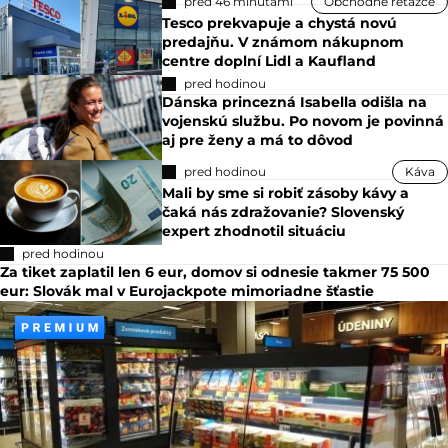
pred 46 minútami
Obchodné reťazce
Tesco prekvapuje a chystá novú
predajňu. V známom nákupnom
centre doplní Lidl a Kaufland
pred hodinou
Dánska princezná Isabella odišla na
vojenskú službu. Po novom je povinná
aj pre ženy a má to dôvod
pred hodinou
Káva
Mali by sme si robiť zásoby kávy a
čaká nás zdražovanie? Slovenský
expert zhodnotil situáciu
pred hodinou
Za tiket zaplatil len 6 eur, domov si odnesie takmer 75 500
eur: Slovák mal v Eurojackpote mimoriadne šťastie