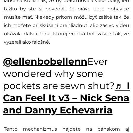
látka sa krčila tak, že by deformovala vaše boky, len
ťažko by ste si povedali, že práve tieto nohavice
musíte mať. Niekedy pritom môžu byť zašité tak, že
ich môžete pri skúšaní prehliadnuť, ako zas vo videu
ukázala ďalšia žena, ktorej vrecká boli zašité tak, že
vyzerali ako falošné.
@ellenbobellenn
Ever
wondered why some
pockets are sewn shut?
♬ I
Can Feel It v3 – Nick Sena
and Danny Echevarria
Tento mechanizmus nájdete na pánskom aj