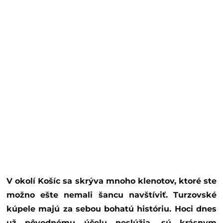
V okolí Košíc sa skrýva mnoho klenotov, ktoré ste
možno ešte nemali šancu navštíviť. Turzovské
kúpele majú za sebou bohatú históriu. Hoci dnes
už pôvodnému účelu neslúžia, sú krásnym