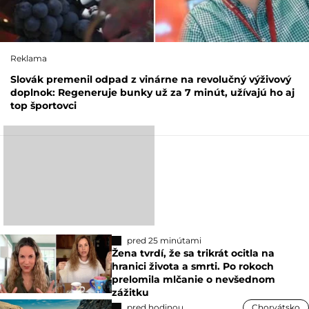
Reklama
Slovák premenil odpad z vinárne na revolučný výživový
doplnok: Regeneruje bunky už za 7 minút, užívajú ho aj
top športovci
pred 25 minútami
Žena tvrdí, že sa trikrát ocitla na
hranici života a smrti. Po rokoch
prelomila mlčanie o nevšednom
zážitku
pred hodinou
Chorvátsko