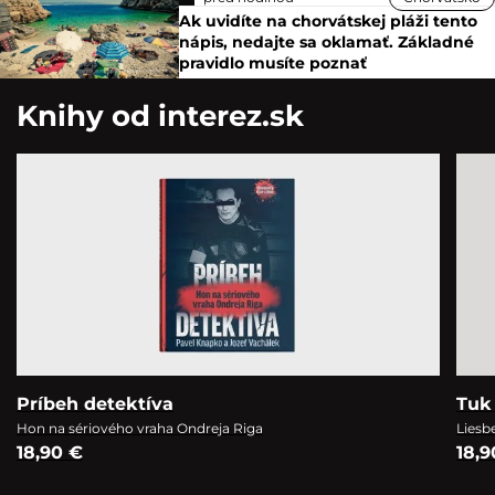
Ak uvidíte na chorvátskej pláži tento
nápis, nedajte sa oklamať. Základné
pravidlo musíte poznať
Knihy od interez.sk
Príbeh detektíva
Tuk 
Hon na sériového vraha Ondreja Riga
Liesb
18,90 €
18,9