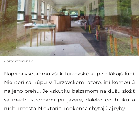
Foto: interez.sk
Napriek všetkému však Turzovské kúpele lákajú ľudí.
Niektorí sa kúpu v Turzovskom jazere, iní kempujú
na jeho brehu. Je vskutku balzamom na dušu zložiť
sa medzi stromami pri jazere, ďaleko od hluku a
ruchu mesta. Niektorí tu dokonca chytajú aj ryby.