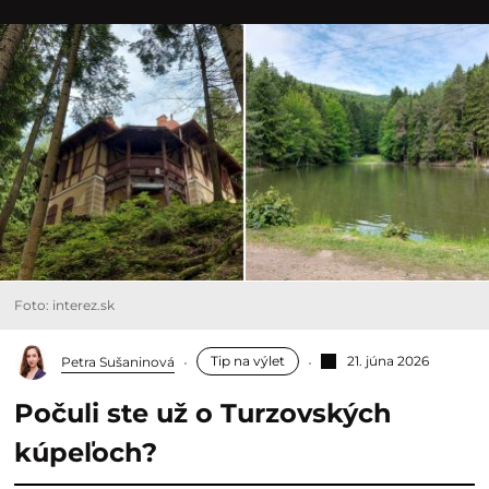
Foto: interez.sk
Tip na výlet
21. júna 2026
Petra Sušaninová
Počuli ste už o Turzovských
kúpeľoch?