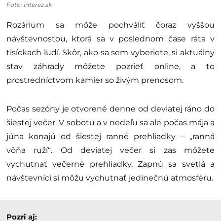
Foto: interez.sk
Rozárium sa môže pochváliť čoraz vyššou
návštevnosťou, ktorá sa v poslednom čase ráta v
tisíckach ľudí. Skôr, ako sa sem vyberiete, si aktuálny
stav záhrady môžete pozrieť online, a to
prostredníctvom kamier so živým prenosom.
Počas sezóny je otvorené denne od deviatej ráno do
šiestej večer. V sobotu a v nedeľu sa ale počas mája a
júna konajú od šiestej ranné prehliadky – „ranná
vôňa ruží“. Od deviatej večer si zas môžete
vychutnať večerné prehliadky. Zapnú sa svetlá a
návštevníci si môžu vychutnať jedinečnú atmosféru.
Pozri aj: