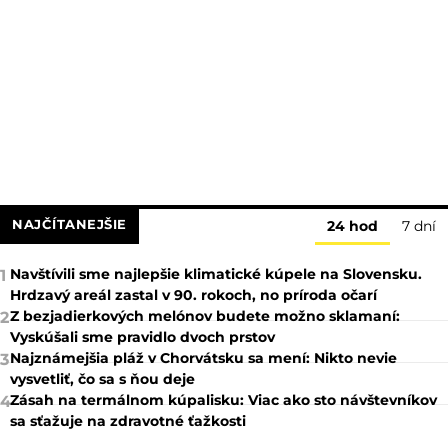
NAJČÍTANEJŠIE
24 hod
7 dní
Navštívili sme najlepšie klimatické kúpele na Slovensku.
1
Hrdzavý areál zastal v 90. rokoch, no príroda očarí
Z bezjadierkových melónov budete možno sklamaní:
2
Vyskúšali sme pravidlo dvoch prstov
Najznámejšia pláž v Chorvátsku sa mení: Nikto nevie
3
vysvetliť, čo sa s ňou deje
Zásah na termálnom kúpalisku: Viac ako sto návštevníkov
4
sa sťažuje na zdravotné ťažkosti