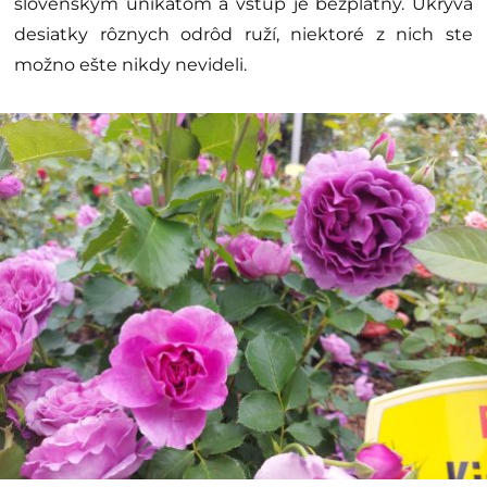
slovenským unikátom a vstup je bezplatný. Ukrýva
desiatky rôznych odrôd ruží, niektoré z nich ste
možno ešte nikdy nevideli.