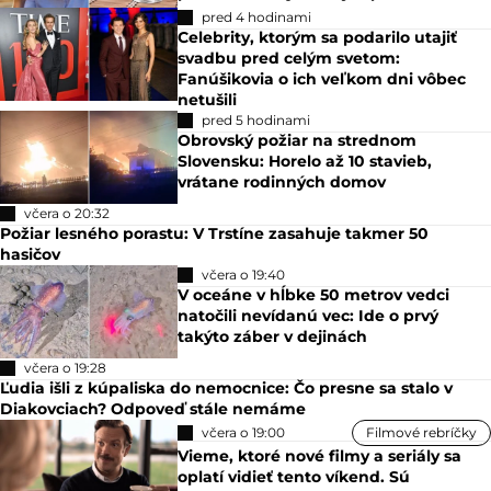
pred 4 hodinami
Celebrity, ktorým sa podarilo utajiť
svadbu pred celým svetom:
Fanúšikovia o ich veľkom dni vôbec
netušili
pred 5 hodinami
Obrovský požiar na strednom
Slovensku: Horelo až 10 stavieb,
vrátane rodinných domov
včera o 20:32
Požiar lesného porastu: V Trstíne zasahuje takmer 50
hasičov
včera o 19:40
V oceáne v hĺbke 50 metrov vedci
natočili nevídanú vec: Ide o prvý
takýto záber v dejinách
včera o 19:28
Ľudia išli z kúpaliska do nemocnice: Čo presne sa stalo v
Diakovciach? Odpoveď stále nemáme
včera o 19:00
Filmové rebríčky
Vieme, ktoré nové filmy a seriály sa
oplatí vidieť tento víkend. Sú