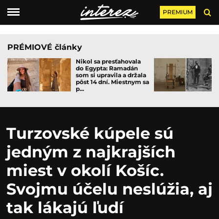
PREMIUM
PRÉMIOVÉ články
Nikol sa presťahovala
do Egypta: Ramadán
som si upravila a držala
pôst 14 dní. Miestnym sa
p...
Turzovské kúpele sú
jedným z najkrajších
miest v okolí Košíc.
Svojmu účelu neslúžia, aj
tak lákajú ľudí