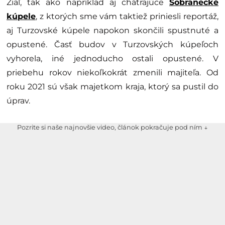
Žiaľ, tak ako napríklad aj chátrajúce
Sobranecké
kúpele
, z ktorých sme vám taktiež priniesli reportáž,
aj Turzovské kúpele napokon skončili spustnuté a
opustené. Časť budov v Turzovských kúpeľoch
vyhorela, iné jednoducho ostali opustené. V
priebehu rokov niekoľkokrát zmenili majiteľa. Od
roku 2021 sú však majetkom kraja, ktorý sa pustil do
úprav.
Pozrite si naše najnovšie video, článok pokračuje pod ním ↓