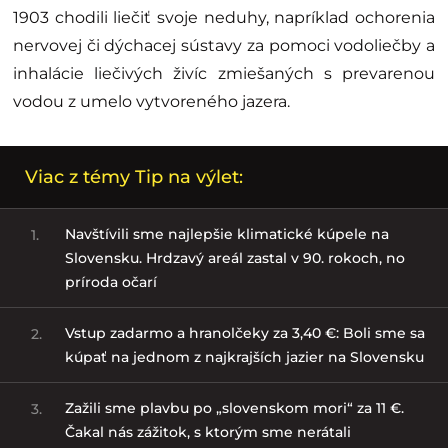
1903 chodili liečiť svoje neduhy, napríklad ochorenia
nervovej či dýchacej sústavy za pomoci vodoliečby a
inhalácie liečivých živíc zmiešaných s prevarenou
vodou z umelo vytvoreného jazera.
Viac z témy Tip na výlet:
Navštívili sme najlepšie klimatické kúpele na
1.
Slovensku. Hrdzavý areál zastal v 90. rokoch, no
príroda očarí
Vstup zadarmo a hranolčeky za 3,40 €: Boli sme sa
2.
kúpať na jednom z najkrajších jazier na Slovensku
Zažili sme plavbu po „slovenskom mori“ za 11 €.
3.
Čakal nás zážitok, s ktorým sme nerátali