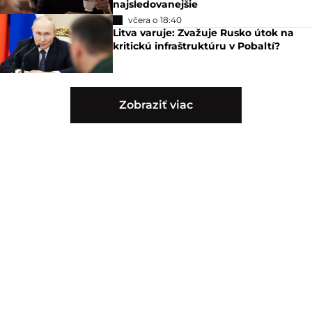
najsledovanejšie
včera o 18:40
Litva varuje: Zvažuje Rusko útok na
kritickú infraštruktúru v Pobaltí?
Zobraziť viac