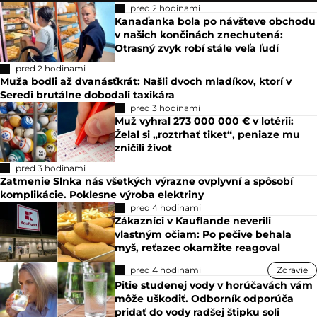
pred 2 hodinami
Kanaďanka bola po návšteve obchodu
v našich končinách znechutená:
Otrasný zvyk robí stále veľa ľudí
pred 2 hodinami
Muža bodli až dvanásťkrát: Našli dvoch mladíkov, ktorí v
Seredi brutálne dobodali taxikára
pred 3 hodinami
Muž vyhral 273 000 000 € v lotérii:
Želal si „roztrhať tiket“, peniaze mu
zničili život
pred 3 hodinami
Zatmenie Slnka nás všetkých výrazne ovplyvní a spôsobí
komplikácie. Poklesne výroba elektriny
pred 4 hodinami
Zákazníci v Kauflande neverili
vlastným očiam: Po pečive behala
myš, reťazec okamžite reagoval
pred 4 hodinami
Zdravie
Pitie studenej vody v horúčavách vám
môže uškodiť. Odborník odporúča
pridať do vody radšej štipku soli