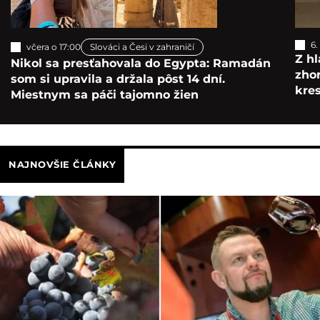
6.
včera o 17:00
Slováci a Česi v zahraničí
Z hl
Nikol sa presťahovala do Egypta: Ramadán
zho
som si upravila a držala pôst 14 dní.
kre
Miestnym sa páči tajomno žien
NAJNOVŠIE ČLÁNKY