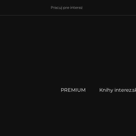
Pracuj pre interez
PREMIUM
Knihy interez.s