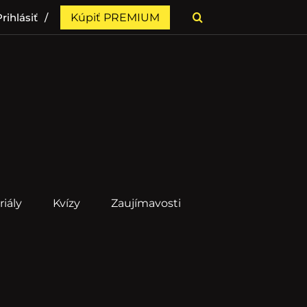
rihlásiť
Kúpiť PREMIUM
riály
Kvízy
Zaujímavosti