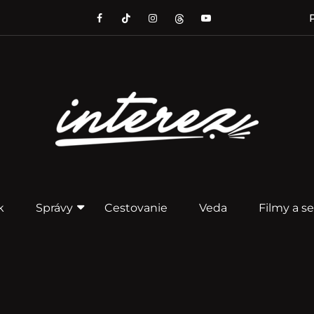
P
k
Správy
Cestovanie
Veda
Filmy a se