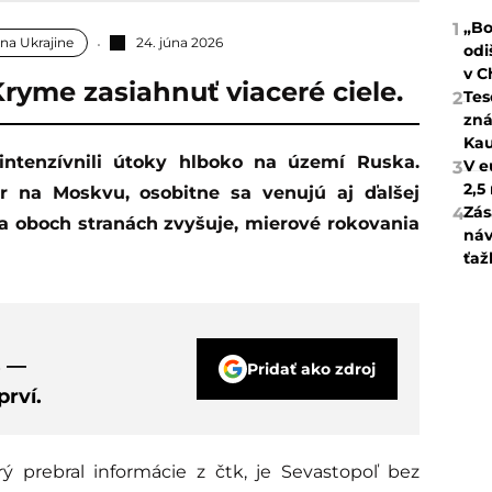
„Bo
1
 na Ukrajine
24. júna 2026
odi
v C
Kryme zasiahnuť viaceré ciele.
Tes
2
zná
Kau
V e
3
2,5
r na Moskvu, osobitne sa venujú aj ďalšej
Zás
4
 na oboch stranách zvyšuje, mierové rokovania
náv
ťaž
s —
Pridať ako zdroj
rví.
orý prebral informácie z čtk, je Sevastopoľ bez