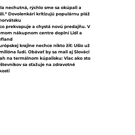
la nechutná, rýchlo sme sa okúpali a
šli.“ Dovolenkári kritizujú populárnu pláž
horvátsku
co prekvapuje a chystá novú predajňu. V
mom nákupnom centre doplní Lidl a
fland
urópskej krajine nechce nikto žiť: Ušlo už
 milióna ľudí. Obávať by sa mali aj Slováci
ah na termálnom kúpalisku: Viac ako sto
števníkov sa sťažuje na zdravotné
kosti