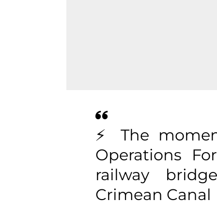
⚡️ The moment
Operations For
railway brid
Crimean Canal