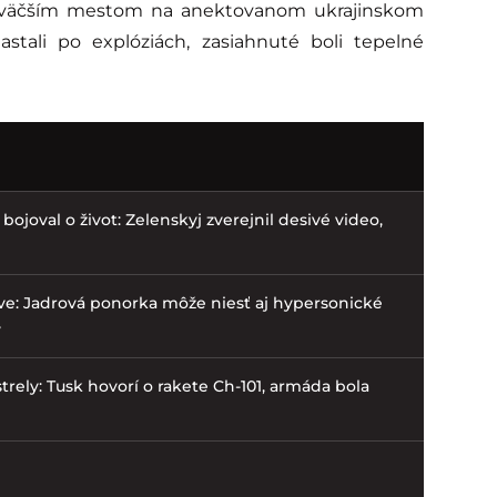
najväčším mestom na anektovanom ukrajinskom
tali po explóziách, zasiahnuté boli tepelné
bojoval o život: Zelenskyj zverejnil desivé video,
ve: Jadrová ponorka môže niesť aj hypersonické
v
trely: Tusk hovorí o rakete Ch-101, armáda bola