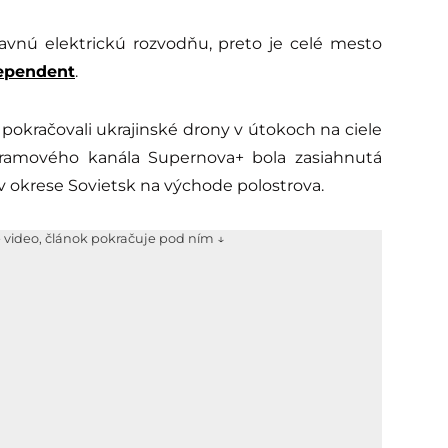
lavnú elektrickú rozvodňu, preto je celé mesto
dependent
.
 pokračovali ukrajinské drony v útokoch na ciele
ramového kanála Supernova+ bola zasiahnutá
v okrese Sovietsk na východe polostrova.
e video, článok pokračuje pod ním ↓