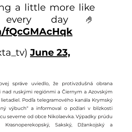
ng a little more like
 every day🤌
om/fQcGMAcHqk
ta_tv)
June 23,
vej správe uviedlo, že protivzdušná obrana
 noci nad ruskými regiónmi a Čiernym a Azovským
lietadiel. Podľa telegramového kanála Krymský
lný výbuch“ a informoval o požiari v blízkosti
nicu severne od obce Nikolaevka. Výpadky prúdu
a, Krasnoperekopský, Sakský, Džankojský a