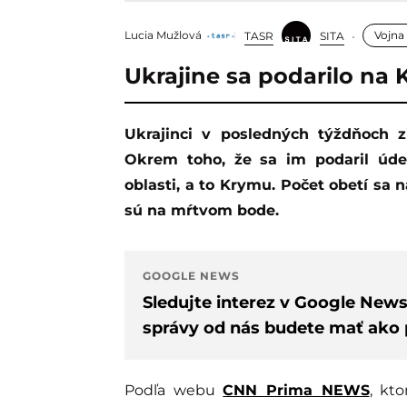
Lucia Mužlová
Vojna
TASR
SITA
Ukrajine sa podarilo na 
Ukrajinci v posledných týždňoch zintenzívnili útoky hlboko na území Ruska.
Okrem toho, že sa im podaril úde
oblasti, a to Krymu. Počet obetí sa
sú na mŕtvom bode.
GOOGLE NEWS
Sledujte interez v Google New
správy od nás budete mať ako p
Podľa webu
CNN Prima NEWS
, kt