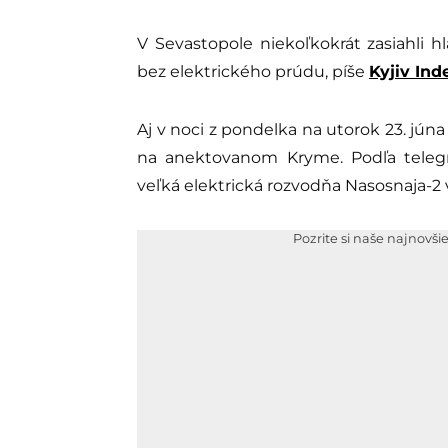
V Sevastopole niekoľkokrát zasiahli h
bez elektrického prúdu, píše
Kyjiv In
Aj v noci z pondelka na utorok 23. júna
na anektovanom Kryme. Podľa teleg
veľká elektrická rozvodňa Nasosnaja-2 
Pozrite si naše najnovši