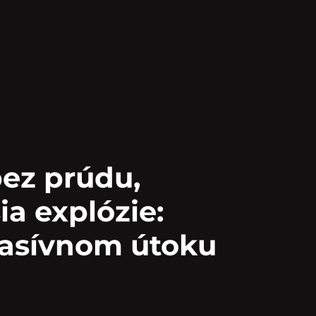
bez prúdu,
ia explózie:
masívnom útoku