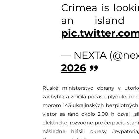
Crimea is looki
an island
pic.twitter.c
— NEXTA (@nex
2026
Ruské ministerstvo obrany v utorko
zachytila ​​a zničila počas uplynulej
morom 143 ukrajinských bezpilotných 
vietor sa ráno okolo 2.00 h ozval „si
elektrickej rozvodne pre čerpaciu sta
následne hlásili okresy Jevpatori