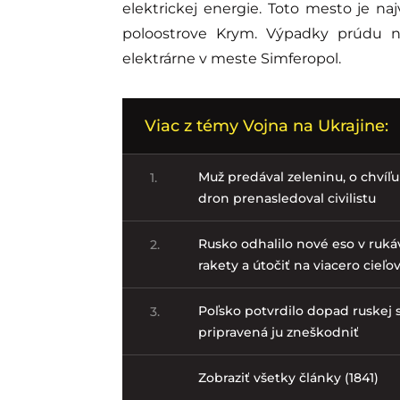
elektrickej energie. Toto mesto je 
poloostrove Krym. Výpadky prúdu nas
elektrárne v meste Simferopol.
Viac z témy Vojna na Ukrajine:
Muž predával zeleninu, o chvíľu 
1.
dron prenasledoval civilistu
Rusko odhalilo nové eso v ruká
2.
rakety a útočiť na viacero cieľo
Poľsko potvrdilo dopad ruskej s
3.
pripravená ju zneškodniť
Zobraziť všetky články (1841)