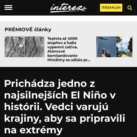
PREMIUM
PRÉMIOVÉ články
Teplota až 4000
stupňov a ľudia
vyparení zaživa.
Atómové
bombardovanie
Hirošimy sa udialo pr...
Prichádza jedno z
najsilnejších El Niño v
histórii. Vedci varujú
krajiny, aby sa pripravili
na extrémy