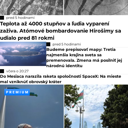
pred 5 hodinami
Teplota až 4000 stupňov a ľudia vyparení
zaživa. Atómové bombardovanie Hirošimy sa
udialo pred 81 rokmi
pred 5 hodinami
Budeme prepisovať mapy: Tretia
najmenšia krajina sveta sa
premenovala. Zmena má posilniť jej
národnú identitu
včera o 20:27
Do Mesiaca narazila raketa spoločnosti SpaceX: Na mieste
mal vzniknúť obrovský kráter