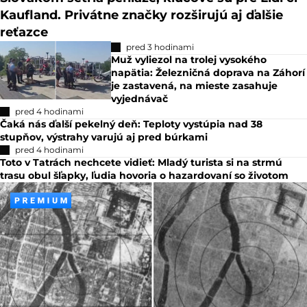
Kaufland. Privátne značky rozširujú aj ďalšie
reťazce
pred 3 hodinami
Muž vyliezol na trolej vysokého
napätia: Železničná doprava na Záhorí
je zastavená, na mieste zasahuje
vyjednávač
pred 4 hodinami
Čaká nás ďalší pekelný deň: Teploty vystúpia nad 38
stupňov, výstrahy varujú aj pred búrkami
pred 4 hodinami
Toto v Tatrách nechcete vidieť: Mladý turista si na strmú
trasu obul šľapky, ľudia hovoria o hazardovaní so životom