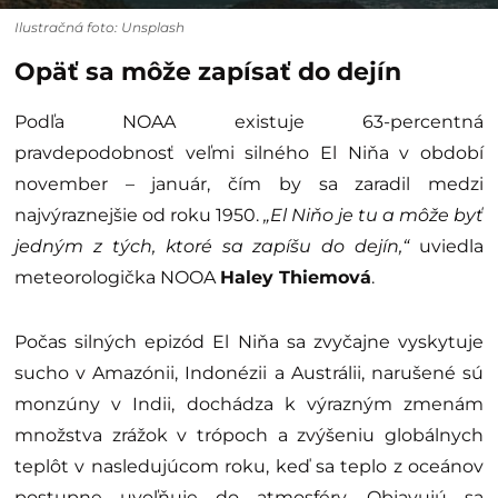
Ilustračná foto: Unsplash
Opäť sa môže zapísať do dejín
Podľa NOAA existuje 63-percentná
pravdepodobnosť veľmi silného El Niňa v období
november – január, čím by sa zaradil medzi
najvýraznejšie od roku 1950.
„El Niňo je tu a môže byť
jedným z tých, ktoré sa zapíšu do dejín,“
uviedla
meteorologička NOOA
Haley Thiemová
.
Počas silných epizód El Niňa sa zvyčajne vyskytuje
sucho v Amazónii, Indonézii a Austrálii, narušené sú
monzúny v Indii, dochádza k výrazným zmenám
množstva zrážok v trópoch a zvýšeniu globálnych
teplôt v nasledujúcom roku, keď sa teplo z oceánov
postupne uvoľňuje do atmosféry. Objavujú sa