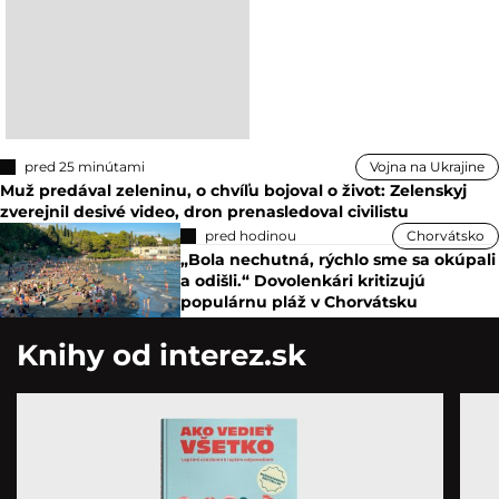
pred 25 minútami
Vojna na Ukrajine
Muž predával zeleninu, o chvíľu bojoval o život: Zelenskyj
zverejnil desivé video, dron prenasledoval civilistu
pred hodinou
Chorvátsko
„Bola nechutná, rýchlo sme sa okúpali
a odišli.“ Dovolenkári kritizujú
populárnu pláž v Chorvátsku
Knihy od interez.sk