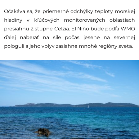
Očakáva sa, že priemerné odchýlky teploty morskej
hladiny v kľúčových monitorovaných oblastiach
presiahnu 2 stupne Celzia. El Niño bude podľa WMO
ďalej naberať na sile počas jesene na severnej
pologuli a jeho vplyv zasiahne mnohé regióny sveta.