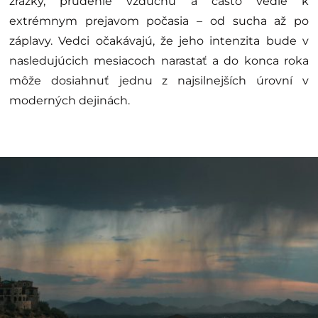
zrážky, prúdenie vzduchu a často vedie k
extrémnym prejavom počasia – od sucha až po
záplavy. Vedci očakávajú, že jeho intenzita bude v
nasledujúcich mesiacoch narastať a do konca roka
môže dosiahnuť jednu z najsilnejších úrovní v
moderných dejinách.