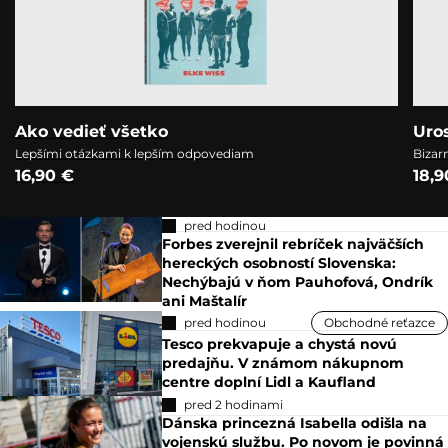
Ako vedieť všetko
Uro
Lepšími otázkami k lepším odpovediam
Bizar
16,90 €
18,9
pred hodinou
Forbes zverejnil rebríček najväčších
hereckých osobností Slovenska:
Nechýbajú v ňom Pauhofová, Ondrík
ani Maštalír
pred hodinou
Obchodné reťazce
Tesco prekvapuje a chystá novú
predajňu. V známom nákupnom
centre doplní Lidl a Kaufland
pred 2 hodinami
Dánska princezná Isabella odišla na
vojenskú službu. Po novom je povinná