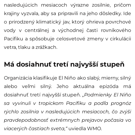
nasledujúcich mesiacoch výrazne zosilnie, pričom
krajiny vyzvala, aby sa pripravili na jeho dôsledky. Ide
o prirodzený klimatický jav, ktorý ohrieva povrchové
vody v centrálnej a východnej časti rovníkového
Pacifiku a spôsobuje celosvetové zmeny v cirkulácii
vetra, tlaku a zrážkach.
Má dosiahnuť tretí najvyšší stupeň
Organizácia klasifikuje El Niño ako slabý, mierny, silný
alebo veľmi silný. Jeho aktuálna epizóda má
dosiahnuť tretí najvyšší stupeň.
„Podmienky El Niño
sa vyvinuli v tropickom Pacifiku a podľa prognóz
rýchlo zosilnia v nasledujúcich mesiacoch, čo zvýši
pravdepodobnosť extrémnych prejavov počasia vo
viacerých častiach sveta,“
uviedla WMO.