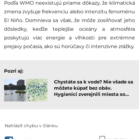
Podľa WMO neexistujú priame dôkazy, že klimatická
zmena zvyšuje frekvenciu alebo intenzitu fenoménu
El Niño. Domnieva sa však, že môže zosilňovať jeho
dôsledky, keďže teplejšie oceány a atmosféra
poskytujú viac energie a vlhkosti pre extrémne
prejavy počasia, ako sú horúčavy či intenzívne zrážky.
Pozri aj:
Chystáte sa k vode? Nie všade sa
môžete kúpať bez obáv.
Hygienici zverejnili miesta so…
Nahlásiť chybu v článku