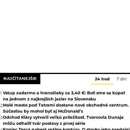
NAJČÍTANEJŠIE
24 hod
7 dní
Vstup zadarmo a hranolčeky za 3,40 €: Boli sme sa kúpať
1
na jednom z najkrajších jazier na Slovensku
Malé mesto pod Tatrami dostane nové obchodné centrum.
2
Súčasťou by mohol byť aj McDonald’s
Odchod Kláry vytvoril veľkú príležitosť. Tvorcovia Dunaja
3
môžu odhaliť tvár postavy z prvej série
Koniec Tesca naberá reálne kontúry. O stovky jeho predajní
4