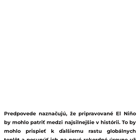
Predpovede naznačujú, že pripravované El Niño
by mohlo patriť medzi najsilnejšie v histórii. To by
mohlo prispieť k ďalšiemu rastu globálnych
teplôt a posunúť ich na nové rekordné úrovne už