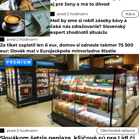
aj pre ženy a má to dôvod
pred 2 hodinami
Káva
Mali by sme si robiť zásoby kávy a
čaká nás zdražovanie? Slovenský
expert zhodnotil situáciu
pred 2 hodinami
Za tiket zaplatil len 6 eur, domov si odnesie takmer 75 500
eur: Slovák mal v Eurojackpote mimoriadne šťastie
pred 3 hodinami
Obchodné reťazce
Slovákom šetria peniaze, kľúčové sú pre Lidl či