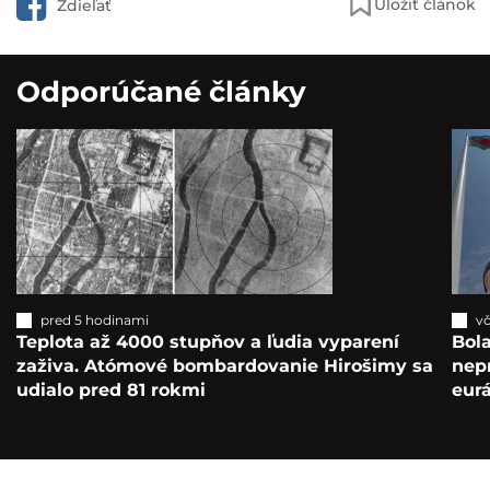
Uložiť článok
Zdieľať
Odporúčané články
pred 5 hodinami
vč
Teplota až 4000 stupňov a ľudia vyparení
Bola
zaživa. Atómové bombardovanie Hirošimy sa
nepr
udialo pred 81 rokmi
eur