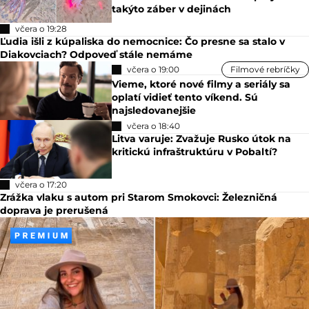
takýto záber v dejinách
včera o 19:28
Ľudia išli z kúpaliska do nemocnice: Čo presne sa stalo v
Diakovciach? Odpoveď stále nemáme
včera o 19:00
Filmové rebríčky
Vieme, ktoré nové filmy a seriály sa
oplatí vidieť tento víkend. Sú
najsledovanejšie
včera o 18:40
Litva varuje: Zvažuje Rusko útok na
kritickú infraštruktúru v Pobaltí?
včera o 17:20
Zrážka vlaku s autom pri Starom Smokovci: Železničná
doprava je prerušená