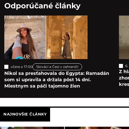
Odporúčané články
6.
včera o 17:00
Slováci a Česi v zahraničí
Z hl
Nikol sa presťahovala do Egypta: Ramadán
zho
som si upravila a držala pôst 14 dní.
kre
Miestnym sa páči tajomno žien
NAJNOVŠIE ČLÁNKY