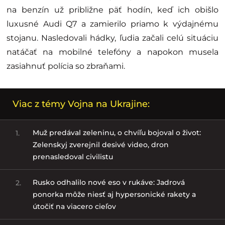
na benzín už približne päť hodín, keď ich obišlo
luxusné Audi Q7 a zamierilo priamo k výdajnému
stojanu. Nasledovali hádky, ľudia začali celú situáciu
natáčať na mobilné telefóny a napokon musela
zasiahnuť polícia so zbraňami.
Viac z témy Vojna na Ukrajine:
Muž predával zeleninu, o chvíľu bojoval o život:
1.
Zelenskyj zverejnil desivé video, dron
prenasledoval civilistu
Rusko odhalilo nové eso v rukáve: Jadrová
2.
ponorka môže niesť aj hypersonické rakety a
útočiť na viacero cieľov