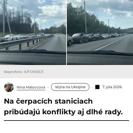
Reprofoto: X/FONSEJ1
Vojna na Ukrajine
7. júla 2026
Nina Malovcová
Na čerpacích staniciach
pribúdajú konflikty aj dlhé rady.