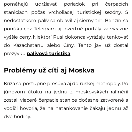
pomáhajú udržiavať poriadok pri čerpacích
staniciach počas vrcholiacej turistickej sezóny. S
nedostatkom palív sa objavil aj čierny trh. Benzín sa
ponúka cez Telegram aj inzertné portály za výrazne
vyššie ceny. Niektorí Rusi dokonca vyrážajú tankovať
do Kazachstanu alebo Číny. Tento jav už dostal
prezývku
palivová turistika
.
Problémy už cíti aj Moskva
Kríza sa postupne presúva aj do ruskej metropoly. Po
júnovom útoku na jednu z moskovských rafinérií
zostali viaceré čerpacie stanice dočasne zatvorené a
vodiči hovoria, že na natankovanie čakajú jednu až
dve hodiny.