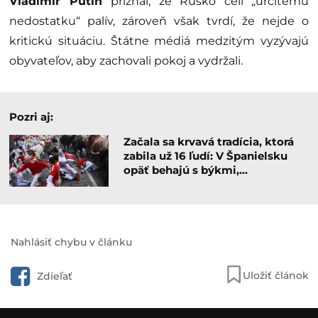
Vladimir Putin
priznal, že Rusko čelí „určitému
nedostatku“ palív, zároveň však tvrdí, že nejde o
kritickú situáciu. Štátne médiá medzitým vyzývajú
obyvateľov, aby zachovali pokoj a vydržali.
Pozri aj:
Začala sa krvavá tradícia, ktorá
zabila už 16 ľudí: V Španielsku
opäť behajú s býkmi,…
Nahlásiť chybu v článku
Uložiť článok
Zdieľať