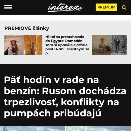
PREMIUM
PRÉMIOVÉ články
Nikol sa presťahovala
do Egypta: Ramadán
som si upravila a držala
pôst 14 dní. Miestnym sa
p...
Päť hodín v rade na
benzín: Rusom dochádza
trpezlivosť, konflikty na
pumpách pribúdajú