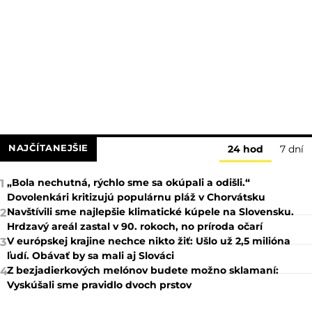
NAJČÍTANEJŠIE
24 hod
7 dní
„Bola nechutná, rýchlo sme sa okúpali a odišli.“
1
Dovolenkári kritizujú populárnu pláž v Chorvátsku
Navštívili sme najlepšie klimatické kúpele na Slovensku.
2
Hrdzavý areál zastal v 90. rokoch, no príroda očarí
V európskej krajine nechce nikto žiť: Ušlo už 2,5 milióna
3
ľudí. Obávať by sa mali aj Slováci
Z bezjadierkových melónov budete možno sklamaní:
4
Vyskúšali sme pravidlo dvoch prstov