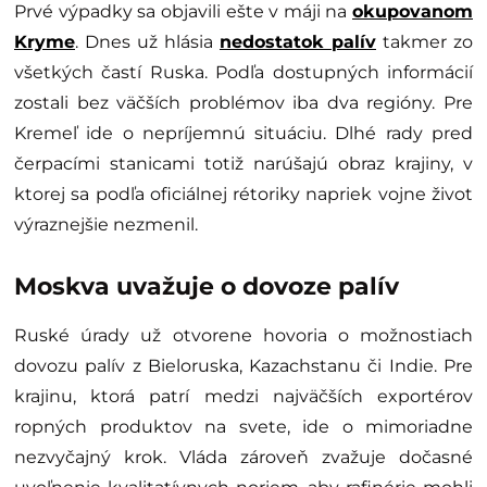
Prvé výpadky sa objavili ešte v máji na
okupovanom
Kryme
. Dnes už hlásia
nedostatok palív
takmer zo
všetkých častí Ruska. Podľa dostupných informácií
zostali bez väčších problémov iba dva regióny. Pre
Kremeľ ide o nepríjemnú situáciu. Dlhé rady pred
čerpacími stanicami totiž narúšajú obraz krajiny, v
ktorej sa podľa oficiálnej rétoriky napriek vojne život
výraznejšie nezmenil.
Moskva uvažuje o dovoze palív
Ruské úrady už otvorene hovoria o možnostiach
dovozu palív z Bieloruska, Kazachstanu či Indie. Pre
krajinu, ktorá patrí medzi najväčších exportérov
ropných produktov na svete, ide o mimoriadne
nezvyčajný krok. Vláda zároveň zvažuje dočasné