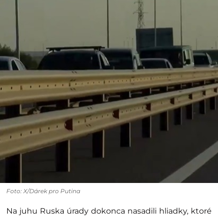
Foto: X/Dárek pro Putina
Na juhu Ruska úrady dokonca nasadili hliadky, ktoré