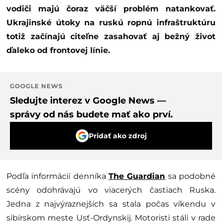
vodiči majú čoraz väčší problém natankovať.
Ukrajinské útoky na ruskú ropnú infraštruktúru
totiž začínajú citeľne zasahovať aj bežný život
ďaleko od frontovej línie.
GOOGLE NEWS
Sledujte interez v Google News —
správy od nás budete mať ako prví.
Pridať ako zdroj
Podľa informácií denníka
The Guardian
sa podobné
scény odohrávajú vo viacerých častiach Ruska.
Jedna z najvýraznejších sa stala počas víkendu v
sibírskom meste Usť-Ordynskij. Motoristi stáli v rade