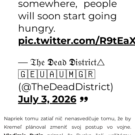
somewhere, people
will soon start going
hungry.
pic.twitter.com/R9t
— 𝔗𝔥𝔢 𝕯𝔢𝔞𝔡 𝕯𝔦𝔰𝔱𝔯𝔦𝔠𝔱△
🇬🇪🇺🇦🇺🇲🇬🇷
(@TheDeadDistrict)
July 3, 2026
Napriek tomu zatiaľ nič nenasvedčuje tomu, že by
Kremeľ plánoval zmeniť svoj postup vo vojne.