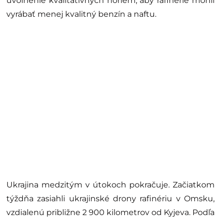
uvoľnenie kvalitatívnych noriem, aby rafinérie mohli
vyrábať menej kvalitný benzín a naftu.
Ukrajina medzitým v útokoch pokračuje. Začiatkom
týždňa zasiahli ukrajinské drony rafinériu v Omsku,
vzdialenú približne 2 900 kilometrov od Kyjeva. Podľa