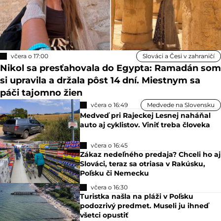
včera o 17:00
Slováci a Česi v zahraničí
Nikol sa presťahovala do Egypta: Ramadán som
si upravila a držala pôst 14 dní. Miestnym sa
páči tajomno žien
včera o 16:49
Medvede na Slovensku
Medveď pri Rajeckej Lesnej naháňal
auto aj cyklistov. Viniť treba človeka
včera o 16:45
Zákaz nedeľného predaja? Chceli ho aj
Slováci, teraz sa otriasa v Rakúsku,
Poľsku či Nemecku
včera o 16:30
Turistka našla na pláži v Poľsku
podozrivý predmet. Museli ju ihneď
všetci opustiť