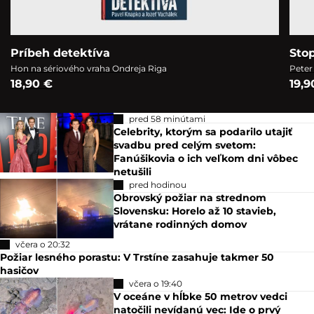
Príbeh detektíva
Sto
Hon na sériového vraha Ondreja Riga
Peter
18,90 €
19,9
pred 58 minútami
Celebrity, ktorým sa podarilo utajiť
svadbu pred celým svetom:
Fanúšikovia o ich veľkom dni vôbec
netušili
pred hodinou
Obrovský požiar na strednom
Slovensku: Horelo až 10 stavieb,
vrátane rodinných domov
včera o 20:32
Požiar lesného porastu: V Trstíne zasahuje takmer 50
hasičov
včera o 19:40
V oceáne v hĺbke 50 metrov vedci
natočili nevídanú vec: Ide o prvý