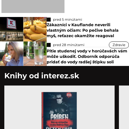
pred 5 minútami
Zákazníci v Kauflande neverili
vlastným očiam: Po pečive behala
myš, reťazec okamžite reagoval
pred 28 minútami
Zdravie
Pitie studenej vody v horúčavách vám
môže uškodiť. Odborník odporúča
pridať do vody radšej štipku soli
Knihy od interez.sk