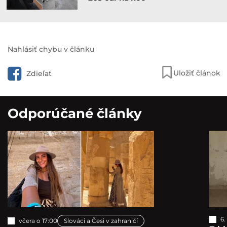
Nahlásiť chybu v článku
Uložiť článok
Zdieľať
Odporúčané články
6.
včera o 17:00
Slováci a Česi v zahraničí