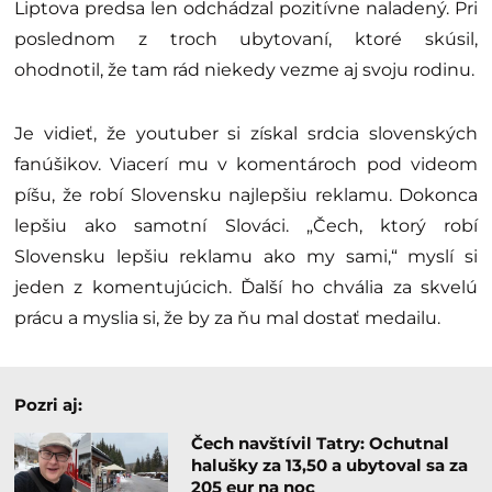
Liptova predsa len odchádzal pozitívne naladený. Pri
poslednom z troch ubytovaní, ktoré skúsil,
ohodnotil, že tam rád niekedy vezme aj svoju rodinu.
Je vidieť, že youtuber si získal srdcia slovenských
fanúšikov. Viacerí mu v komentároch pod videom
píšu, že robí Slovensku najlepšiu reklamu. Dokonca
lepšiu ako samotní Slováci. „Čech, ktorý robí
Slovensku lepšiu reklamu ako my sami,“ myslí si
jeden z komentujúcich. Ďalší ho chvália za skvelú
prácu a myslia si, že by za ňu mal dostať medailu.
Pozri aj:
Čech navštívil Tatry: Ochutnal
halušky za 13,50 a ubytoval sa za
205 eur na noc