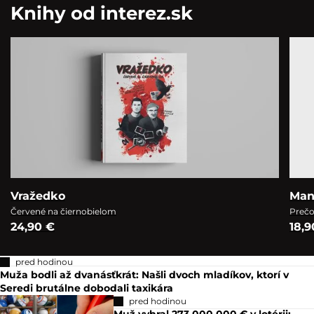
Knihy od interez.sk
Vražedko
Man
Červené na čiernobielom
Prečo
24,90 €
18,9
pred hodinou
Muža bodli až dvanásťkrát: Našli dvoch mladíkov, ktorí v
Seredi brutálne dobodali taxikára
pred hodinou
Muž vyhral 273 000 000 € v lotérii: