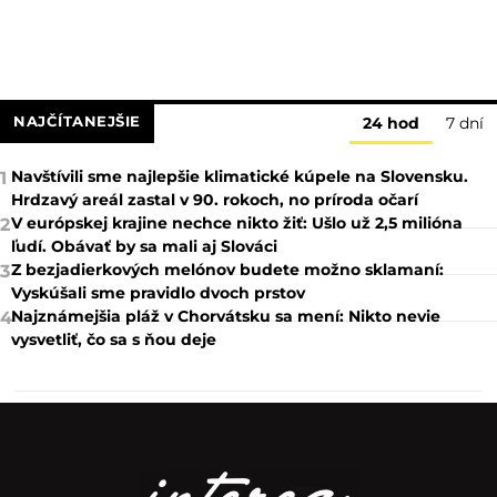
NAJČÍTANEJŠIE
24 hod
7 dní
Navštívili sme najlepšie klimatické kúpele na Slovensku.
1
Hrdzavý areál zastal v 90. rokoch, no príroda očarí
V európskej krajine nechce nikto žiť: Ušlo už 2,5 milióna
2
ľudí. Obávať by sa mali aj Slováci
Z bezjadierkových melónov budete možno sklamaní:
3
Vyskúšali sme pravidlo dvoch prstov
Najznámejšia pláž v Chorvátsku sa mení: Nikto nevie
4
vysvetliť, čo sa s ňou deje