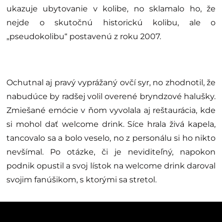
ukazuje ubytovanie v kolibe, no sklamalo ho, že
nejde o skutočnú historickú kolibu, ale o
„pseudokolibu“ postavenú z roku 2007.
Ochutnal aj pravý vyprážaný ovčí syr, no zhodnotil, že
nabudúce by radšej volil overené bryndzové halušky.
Zmiešané emócie v ňom vyvolala aj reštaurácia, kde
si mohol dať welcome drink. Síce hrala živá kapela,
tancovalo sa a bolo veselo, no z personálu si ho nikto
nevšímal. Po otázke, či je neviditeľný, napokon
podnik opustil a svoj lístok na welcome drink daroval
svojim fanúšikom, s ktorými sa stretol.