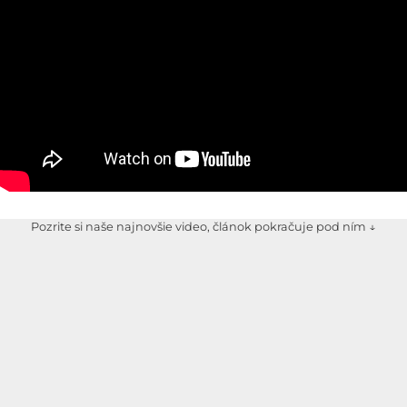
Pozrite si naše najnovšie video, článok pokračuje pod ním ↓