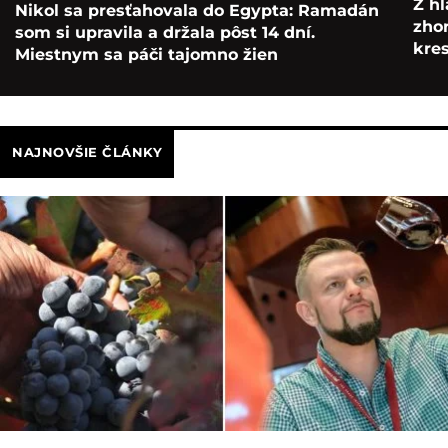
Z hl
Nikol sa presťahovala do Egypta: Ramadán
zho
som si upravila a držala pôst 14 dní.
kre
Miestnym sa páči tajomno žien
NAJNOVŠIE ČLÁNKY