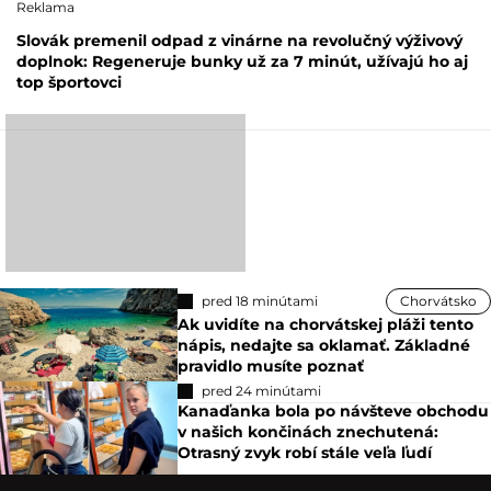
Reklama
Slovák premenil odpad z vinárne na revolučný výživový
doplnok: Regeneruje bunky už za 7 minút, užívajú ho aj
top športovci
pred 18 minútami
Chorvátsko
Ak uvidíte na chorvátskej pláži tento
nápis, nedajte sa oklamať. Základné
pravidlo musíte poznať
pred 24 minútami
Kanaďanka bola po návšteve obchodu
v našich končinách znechutená:
Otrasný zvyk robí stále veľa ľudí