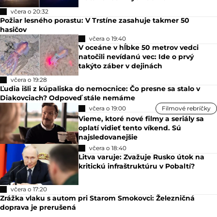
včera o 20:32
Požiar lesného porastu: V Trstíne zasahuje takmer 50
hasičov
včera o 19:40
V oceáne v hĺbke 50 metrov vedci
natočili nevídanú vec: Ide o prvý
takýto záber v dejinách
včera o 19:28
Ľudia išli z kúpaliska do nemocnice: Čo presne sa stalo v
Diakovciach? Odpoveď stále nemáme
včera o 19:00
Filmové rebríčky
Vieme, ktoré nové filmy a seriály sa
oplatí vidieť tento víkend. Sú
najsledovanejšie
včera o 18:40
Litva varuje: Zvažuje Rusko útok na
kritickú infraštruktúru v Pobaltí?
včera o 17:20
Zrážka vlaku s autom pri Starom Smokovci: Železničná
doprava je prerušená