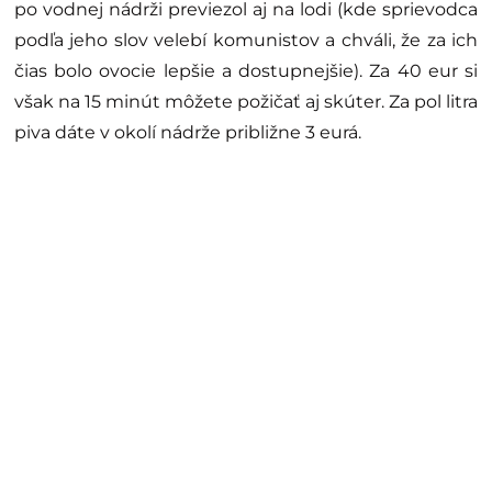
po vodnej nádrži previezol aj na lodi (kde sprievodca
podľa jeho slov velebí komunistov a chváli, že za ich
čias bolo ovocie lepšie a dostupnejšie). Za 40 eur si
však na 15 minút môžete požičať aj skúter. Za pol litra
piva dáte v okolí nádrže približne 3 eurá.