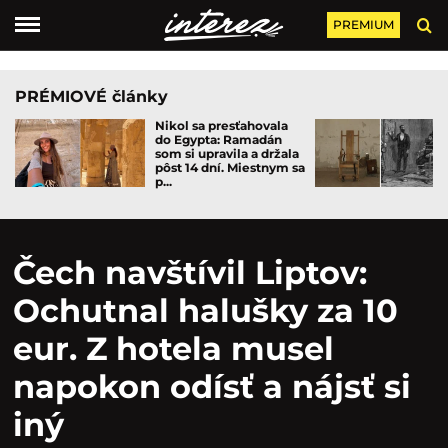
PREMIUM
PRÉMIOVÉ články
Nikol sa presťahovala
do Egypta: Ramadán
som si upravila a držala
pôst 14 dní. Miestnym sa
p...
Čech navštívil Liptov:
Ochutnal halušky za 10
eur. Z hotela musel
napokon odísť a nájsť si
iný