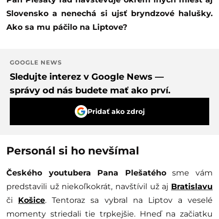
Slovensko a nenechá si ujsť bryndzové halušky.
Ako sa mu páčilo na Liptove?
GOOGLE NEWS
Sledujte interez v Google News —
správy od nás budete mať ako prví.
Pridať ako zdroj
Personál si ho nevšímal
Českého youtubera Pana Plešatého
sme vám
predstavili už niekoľkokrát, navštívil už aj
Bratislavu
či
Košice
. Tentoraz sa vybral na Liptov a veselé
momenty striedali tie trpkejšie. Hneď na začiatku