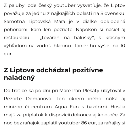
Z paluby lode český youtuber vysvetľuje, že Liptov
považuje za jednu z najkrajších oblastí na Slovensku.
Samotná Liptovská Mara je v diaľke obklopená
pohoriami, kam len pozriete. Napokon si našiel aj
reštauráciu – „továreň na halušky“, s krásnym
výhľadom na vodnú hladinu. Tanier ho vyšiel na 10
eur.
Z Liptova odchádzal pozitívne
naladený
Do tretice sa po dni pri Mare Pan Plešatý ubytoval v
Rezorte Demänová. Ten okrem iného núka aj
minizoo či centrum Aqua Fun s bazénmi. Hostia
majú za príplatok k dispozícii dokonca aj kolotoče. Za
noc bez raňajok zaplatil youtuber 86 eur, za raňajky si