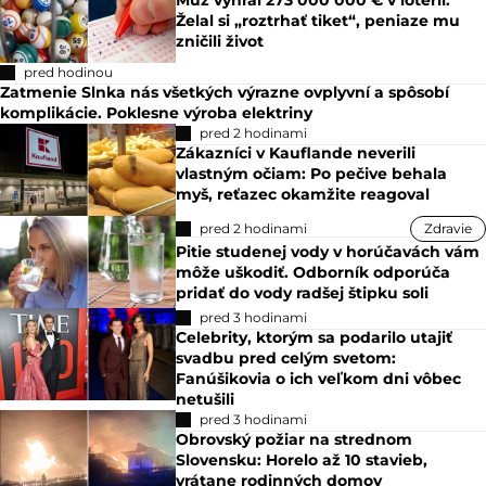
Želal si „roztrhať tiket“, peniaze mu
zničili život
pred hodinou
Zatmenie Slnka nás všetkých výrazne ovplyvní a spôsobí
komplikácie. Poklesne výroba elektriny
pred 2 hodinami
Zákazníci v Kauflande neverili
vlastným očiam: Po pečive behala
myš, reťazec okamžite reagoval
pred 2 hodinami
Zdravie
Pitie studenej vody v horúčavách vám
môže uškodiť. Odborník odporúča
pridať do vody radšej štipku soli
pred 3 hodinami
Celebrity, ktorým sa podarilo utajiť
svadbu pred celým svetom:
Fanúšikovia o ich veľkom dni vôbec
netušili
pred 3 hodinami
Obrovský požiar na strednom
Slovensku: Horelo až 10 stavieb,
vrátane rodinných domov