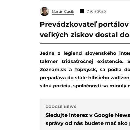
7. júla 2026
Martin Cucík
Prevádzkovateľ portálo
veľkých ziskov dostal do 
Jedna z legiend slovenského internetu prechádza najťažším obdobím svojej
takmer tridsaťročnej existencie.
Zoznam.sk a Topky.sk, sa podľa 
prepadáva do stále hlbšieho zadlženia
silnú pozíciu, spoločnosti sa minulý 
GOOGLE NEWS
Sledujte interez v Google New
správy od nás budete mať ako p