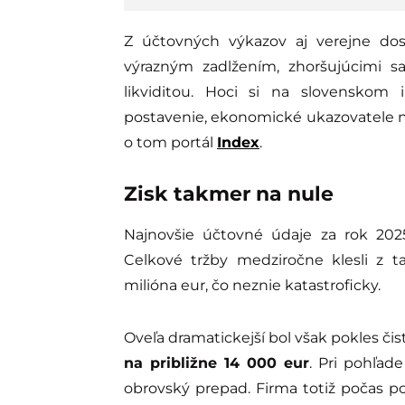
Z účtovných výkazov aj verejne dost
výrazným zadlžením, zhoršujúcimi 
likviditou. Hoci si na slovenskom
postavenie, ekonomické ukazovatele naz
o tom portál
Index
.
Zisk takmer na nule
Najnovšie účtovné údaje za rok 202
Celkové tržby medziročne klesli z t
milióna eur, čo neznie katastroficky.
Oveľa dramatickejší bol však pokles čis
na približne 14 000 eur
. Pri pohľad
obrovský prepad. Firma totiž počas p