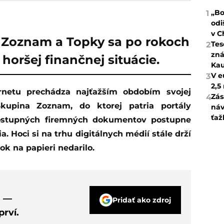
„Bo
1
odi
v C
v Zoznam a Topky sa po rokoch
Tes
2
zná
horšej finančnej situácie.
Kau
V e
3
2,5
Zás
4
 Skupina Zoznam, do ktorej patria portály
náv
ťaž
dostupných firemných dokumentov postupne
. Hoci si na trhu digitálnych médií stále drží
rok na papieri nedarilo.
s —
Pridať ako zdroj
rví.