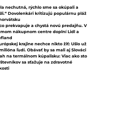
la nechutná, rýchlo sme sa okúpali a
šli.“ Dovolenkári kritizujú populárnu pláž
horvátsku
co prekvapuje a chystá novú predajňu. V
mom nákupnom centre doplní Lidl a
fland
urópskej krajine nechce nikto žiť: Ušlo už
 milióna ľudí. Obávať by sa mali aj Slováci
ah na termálnom kúpalisku: Viac ako sto
števníkov sa sťažuje na zdravotné
kosti