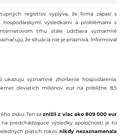
upných registrov vyplýva, že firma zápasí s
sa hospodárskymi výsledkami a problémami s
 internetovom trhu stále udržiava významné
načujú, že situácia nie je priaznivá. Informoval
5 ukazujú významné zhoršenie hospodárenia.
akmer deviatich miliónov eur na približne 8,5
tého zisku. Ten sa
znížil z viac ako 809 000 eur
e na predchádzajúce výsledky spoločnosti je to
osledných piatich rokov
nikdy nezaznamenala