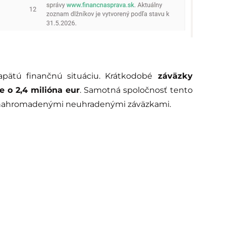
apätú finančnú situáciu. Krátkodobé
záväzky
e o 2,4 milióna eur
. Samotná spoločnosť tento
 a nahromadenými neuhradenými záväzkami.