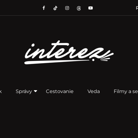
P
k
Správy
Cestovanie
Veda
Filmy a se