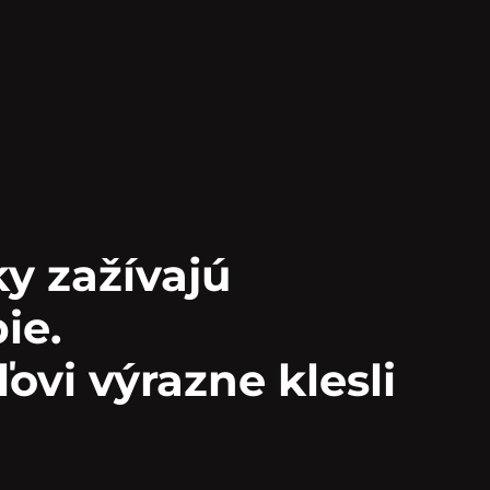
y zažívajú
ie.
ovi výrazne klesli