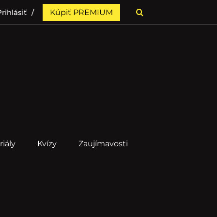
rihlásiť
Kúpiť PREMIUM
riály
Kvízy
Zaujímavosti