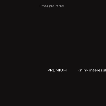
Pracuj pre interez
PREMIUM
Knihy interez.s