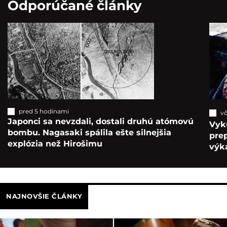
Odporúčané články
pred 5 hodinami
vč
Japonci sa nevzdali, dostali druhú atómovú
Vyk
bombu. Nagasaki spálila ešte silnejšia
pre
explózia než Hirošimu
výka
NAJNOVŠIE ČLÁNKY