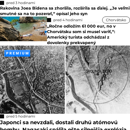
pred 3 hodinami
Rakovina Joea Bidena sa zhoršila, rozšírila sa ďalej. „Je veľmi
smutné sa na to pozerať,“ opísal jeho syn
pred 4 hodinami
Chorvátsko
„Ročne odložím 61 000 eur, no v
Chorvátsku som si musel variť,“:
Americký turista odchádzal z
dovolenky prekvapený
pred 5 hodinami
Japonci sa nevzdali, dostali druhú atómovú
bombu. Nagasaki spálila ešte silnejšia explózia