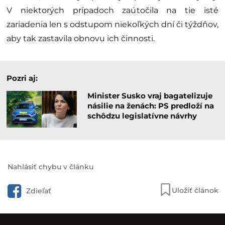
V niektorých prípadoch zaútočila na tie isté
zariadenia len s odstupom niekoľkých dní či týždňov,
aby tak zastavila obnovu ich činnosti.
Pozri aj:
Minister Susko vraj bagatelizuje
násilie na ženách: PS predloží na
schôdzu legislatívne návrhy
Nahlásiť chybu v článku
Uložiť článok
Zdieľať