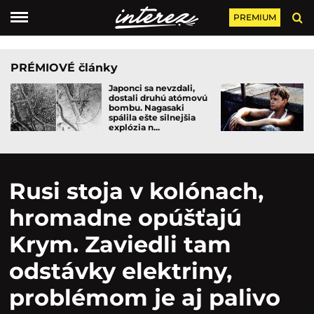
PREMIUM
PRÉMIOVÉ články
Japonci sa nevzdali,
dostali druhú atómovú
bombu. Nagasaki
spálila ešte silnejšia
explózia n...
Rusi stoja v kolónach,
hromadne opúšťajú
Krym. Zaviedli tam
odstávky elektriny,
problémom je aj palivo