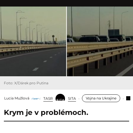
Foto: X/Dárek pro Putina
Lucia Mužlová
Vojna na Ukrajine
TASR
SITA
Krym je v problémoch.