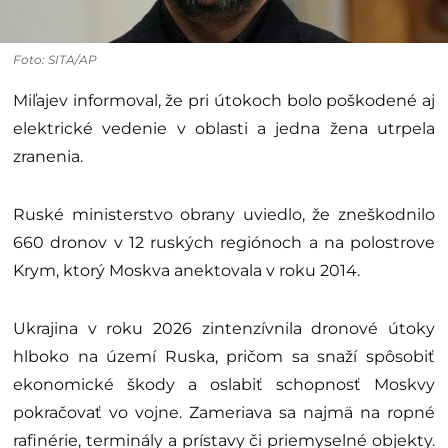
Foto: SITA/AP
Miľajev informoval, že pri útokoch bolo poškodené aj
elektrické vedenie v oblasti a jedna žena utrpela
zranenia.
Ruské ministerstvo obrany uviedlo, že zneškodnilo
660 dronov v 12 ruských regiónoch a na polostrove
Krym, ktorý Moskva anektovala v roku 2014.
Ukrajina v roku 2026 zintenzívnila dronové útoky
hlboko na území Ruska, pričom sa snaží spôsobiť
ekonomické škody a oslabiť schopnosť Moskvy
pokračovať vo vojne. Zameriava sa najmä na ropné
rafinérie, terminály a prístavy či priemyselné objekty.