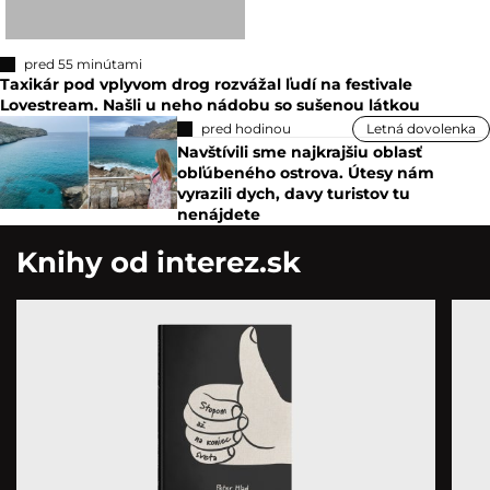
pred 55 minútami
Taxikár pod vplyvom drog rozvážal ľudí na festivale
Lovestream. Našli u neho nádobu so sušenou látkou
pred hodinou
Letná dovolenka
Navštívili sme najkrajšiu oblasť
obľúbeného ostrova. Útesy nám
vyrazili dych, davy turistov tu
nenájdete
Knihy od interez.sk