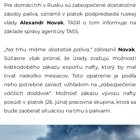
Pre domáci trh v Rusku sú zabezpečené dostatočné
zásoby paliva, oznámil v piatok podpredseda ruskej
vlády
Alexandr Novak
. TASR o tom informuje na
základe správy agentúry TASS.
„Na trhu máme dostatok paliva,“
zdôraznil
Novak
.
Súčasne však priznal, že úrady zvažujú možnosti
krátkodobého zákazu exportu nafty, ktorý by mal
trvať niekoľko mesiacov. Toto opatrenie je podľa
neho potrebné zaviezť vzhľadom na
„zabezpečenie
väčších dodávok“
. Možnosť zákazu vývozu nafty
posúdi v piatok (26. júna) pracovná skupina, ktorá sa
bude zaoberať situáciou na trhu s palivami.