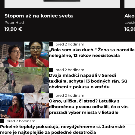
Stopom až na koniec sveta
Ako
Peter Hlad
Lepší
19,90 €
16,9
pred 2 hodinami
„Bola som ako duch.“ Žena sa narodila
nelegálne, 13 rokov neexistovala
pred 2 hodinami
Dvaja mladíci napadli v Seredi
taxikára, schytal 13 bodných rán. Sú
obvinení z pokusu o vraždu
pred 2 hodinami
Okno, ulička, či stred? Letušky s
dlhoročnou praxou odhalili, čo o vás
prezradí výber miesta v lietadle
pred 2 hodinami
Pekelné teploty pokračujú, nevydýchneme si. Jadranské
more je najteplejšie za posledné desaťročia