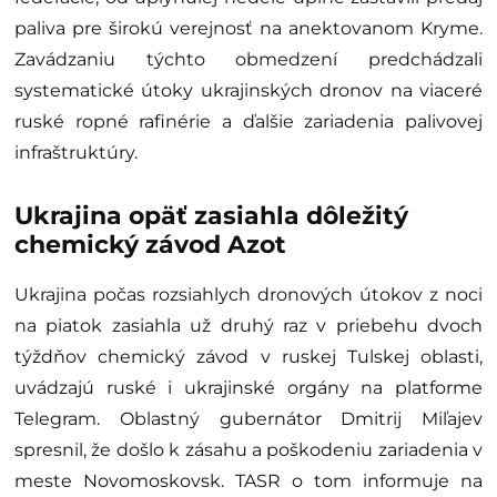
paliva pre širokú verejnosť na anektovanom Kryme.
Zavádzaniu týchto obmedzení predchádzali
systematické útoky ukrajinských dronov na viaceré
ruské ropné rafinérie a ďalšie zariadenia palivovej
infraštruktúry.
Ukrajina opäť zasiahla dôležitý
chemický závod Azot
Ukrajina počas rozsiahlych dronových útokov z noci
na piatok zasiahla už druhý raz v priebehu dvoch
týždňov chemický závod v ruskej Tulskej oblasti,
uvádzajú ruské i ukrajinské orgány na platforme
Telegram. Oblastný gubernátor Dmitrij Miľajev
spresnil, že došlo k zásahu a poškodeniu zariadenia v
meste Novomoskovsk. TASR o tom informuje na