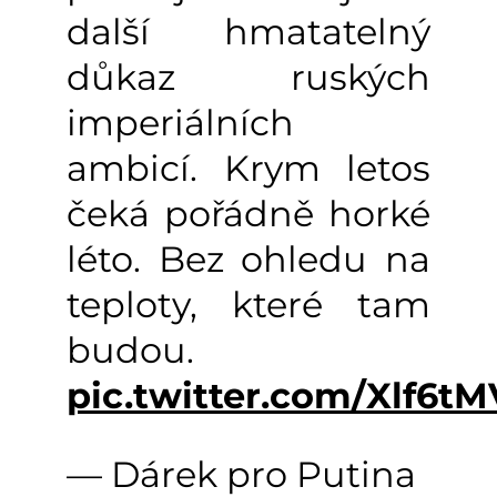
další hmatatelný
důkaz ruských
imperiálních
ambicí. Krym letos
čeká pořádně horké
léto. Bez ohledu na
teploty, které tam
budou.
pic.twitter.com/Xlf6t
— Dárek pro Putina