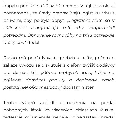
dopytu približne o 20 až 30 percent. V tejto súvislosti
poznamenal, že úrady prepracúvajú logistiku trhu s
palivami, aby pokryla dopyt.
„Logistické siete sa v
súčasnosti reorganizujú tak, aby zodpovedali
potrebám. Obnovenie rovnováhy na trhu potrebuje
určitý čas,“
dodal.
Rusko má podľa Novaka prebytok nafty, pričom o
zákaze vývozu sa diskutuje s cieľom zvýšiť dodávky
pre domáci trh.
„Máme prebytok nafty, takže na
zvýšenie domácej ponuky a doplnenie zásob
postačí niekoľko mesiacov,“
dodal minister.
Tento týždeň zaviedli obmedzenia na predaj
pohonných látok vo viacerých oblastiach Ruskej
federácie, od uplynulej nedele úplne zastavili predaj