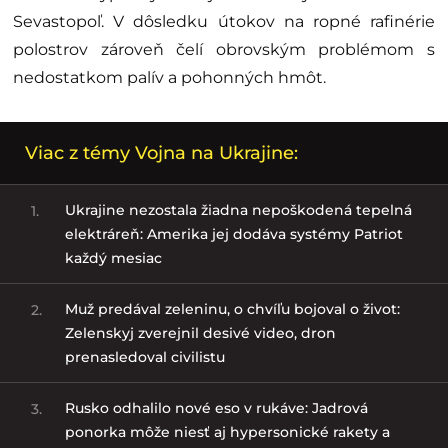
Sevastopoľ. V dôsledku útokov na ropné rafinérie
polostrov zároveň čelí obrovským problémom s
nedostatkom palív a pohonných hmôt.
Viac z témy Vojna na Ukrajine:
Ukrajine nezostala žiadna nepoškodená tepelná
1.
elektráreň: Amerika jej dodáva systémy Patriot
každý mesiac
Muž predával zeleninu, o chvíľu bojoval o život:
2.
Zelenskyj zverejnil desivé video, dron
prenasledoval civilistu
Rusko odhalilo nové eso v rukáve: Jadrová
3.
ponorka môže niesť aj hypersonické rakety a