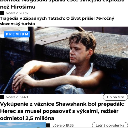
než Hirošimu
včera o 20:37
Tragédia v Západných Tatrách: O život prišiel 76-ročný
slovenský turista
včera o 19:40
Tip na film
Vykúpenie z väznice Shawshank bol prepadák:
Herec sa musel popasovať s výkalmi, režisér
odmietol 2,5 milióna
včera o 19:35
Letná dovolenka