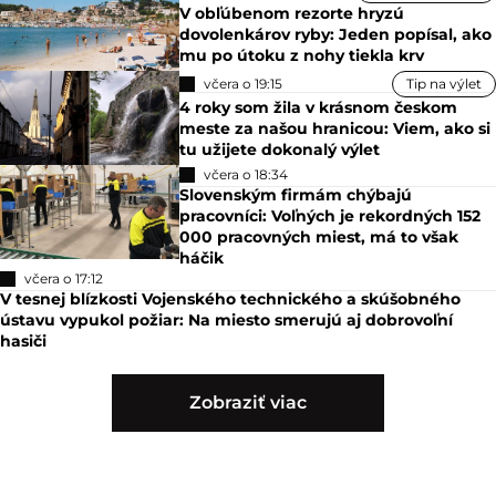
V obľúbenom rezorte hryzú
dovolenkárov ryby: Jeden popísal, ako
mu po útoku z nohy tiekla krv
včera o 19:15
Tip na výlet
4 roky som žila v krásnom českom
meste za našou hranicou: Viem, ako si
tu užijete dokonalý výlet
včera o 18:34
Slovenským firmám chýbajú
pracovníci: Voľných je rekordných 152
000 pracovných miest, má to však
háčik
včera o 17:12
V tesnej blízkosti Vojenského technického a skúšobného
ústavu vypukol požiar: Na miesto smerujú aj dobrovoľní
hasiči
Zobraziť viac