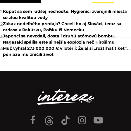
Kúpať sa sem radšej nechoďte: Hygienici zverejnili miesta
1
so zlou kvalitou vody
Zákaz nedeľného predaja? Chceli ho aj Slováci, teraz sa
2
otriasa v Rakúsku, Poľsku či Nemecku
Japonci sa nevzdali, dostali druhú atómovú bombu.
3
Nagasaki spálila ešte silnejšia explózia než Hirošimu
Muž vyhral 273 000 000 € v lotérii: Želal si „roztrhať tiket“,
4
peniaze mu zničili život