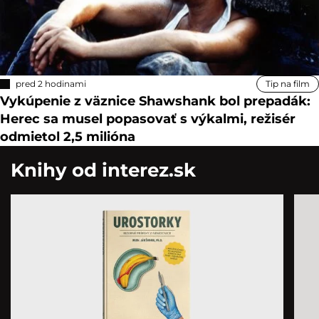
pred 2 hodinami
Tip na film
Vykúpenie z väznice Shawshank bol prepadák:
Herec sa musel popasovať s výkalmi, režisér
odmietol 2,5 milióna
Knihy od interez.sk