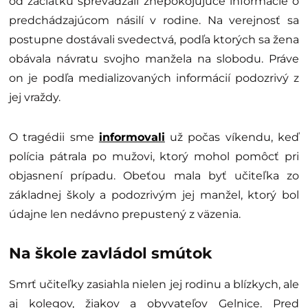
od začiatku sprevádzali znepokojujúce informácie o
predchádzajúcom násilí v rodine. Na verejnosť sa
postupne dostávali svedectvá, podľa ktorých sa žena
obávala návratu svojho manžela na slobodu. Práve
on je podľa medializovaných informácií podozrivý z
jej vraždy.
O tragédii sme
informovali
už počas víkendu, keď
polícia pátrala po mužovi, ktorý mohol pomôcť pri
objasnení prípadu. Obeťou mala byť učiteľka zo
základnej školy a podozrivým jej manžel, ktorý bol
údajne len nedávno prepustený z väzenia.
Na škole zavládol smútok
Smrť učiteľky zasiahla nielen jej rodinu a blízkych, ale
aj kolegov, žiakov a obyvateľov Gelnice. Pred