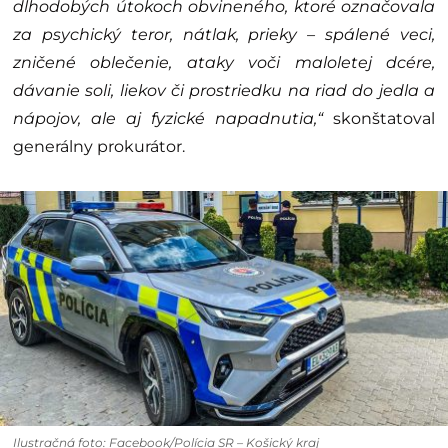
dlhodobých útokoch obvineného, ktoré označovala
za psychický teror, nátlak, prieky – spálené veci,
zničené oblečenie, ataky voči maloletej dcére,
dávanie soli, liekov či prostriedku na riad do jedla a
nápojov, ale aj fyzické napadnutia,“
skonštatoval
generálny prokurátor.
Ilustračná foto: Facebook/Polícia SR – Košický kraj