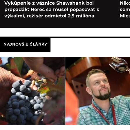
Vykúpenie z väznice Shawshank bol
Nik
prepadák: Herec sa musel popasovať s
som 
výkalmi, režisér odmietol 2,5 milióna
Mie
NAJNOVŠIE ČLÁNKY