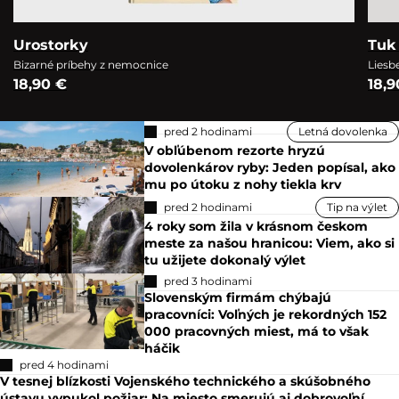
Urostorky
Tuk 
Bizarné príbehy z nemocnice
Liesb
18,90 €
18,9
pred 2 hodinami
Letná dovolenka
V obľúbenom rezorte hryzú
dovolenkárov ryby: Jeden popísal, ako
mu po útoku z nohy tiekla krv
pred 2 hodinami
Tip na výlet
4 roky som žila v krásnom českom
meste za našou hranicou: Viem, ako si
tu užijete dokonalý výlet
pred 3 hodinami
Slovenským firmám chýbajú
pracovníci: Voľných je rekordných 152
000 pracovných miest, má to však
háčik
pred 4 hodinami
V tesnej blízkosti Vojenského technického a skúšobného
ústavu vypukol požiar: Na miesto smerujú aj dobrovoľní