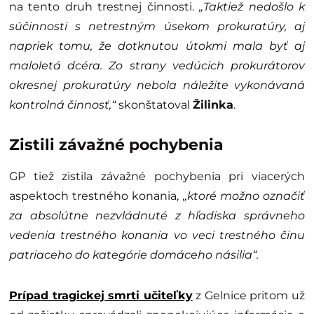
na tento druh trestnej činnosti.
„Taktiež nedošlo k
súčinnosti s netrestným úsekom prokuratúry, aj
napriek tomu, že dotknutou útokmi mala byť aj
maloletá dcéra. Zo strany vedúcich prokurátorov
okresnej prokuratúry nebola náležite vykonávaná
kontrolná činnosť,“
skonštatoval
Žilinka
.
Zistili závažné pochybenia
GP tiež zistila závažné pochybenia pri viacerých
aspektoch trestného konania,
„ktoré možno označiť
za absolútne nezvládnuté z hľadiska správneho
vedenia trestného konania vo veci trestného činu
patriaceho do kategórie domáceho násilia“.
Prípad tragickej smrti učiteľky
z Gelnice pritom už