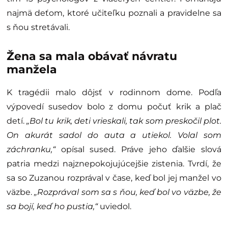
najmä deťom, ktoré učiteľku poznali a pravidelne sa
s ňou stretávali.
Žena sa mala obávať návratu
manžela
K tragédii malo dôjsť v rodinnom dome. Podľa
výpovedí susedov bolo z domu počuť krik a plač
detí.
„Bol tu krik, deti vrieskali, tak som preskočil plot.
On akurát sadol do auta a utiekol. Volal som
záchranku,“
opísal sused. Práve jeho ďalšie slová
patria medzi najznepokojujúcejšie zistenia. Tvrdí, že
sa so Zuzanou rozprával v čase, keď bol jej manžel vo
väzbe.
„Rozprával som sa s ňou, keď bol vo väzbe, že
sa bojí, keď ho pustia,“
uviedol.