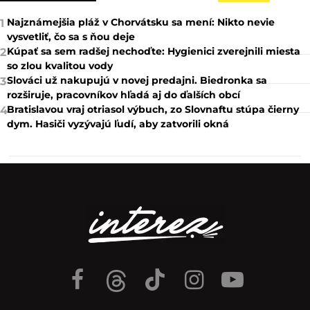
Najznámejšia pláž v Chorvátsku sa mení: Nikto nevie
1
vysvetliť, čo sa s ňou deje
Kúpať sa sem radšej nechoďte: Hygienici zverejnili miesta
2
so zlou kvalitou vody
Slováci už nakupujú v novej predajni. Biedronka sa
3
rozširuje, pracovníkov hľadá aj do ďalších obcí
Bratislavou vraj otriasol výbuch, zo Slovnaftu stúpa čierny
4
dym. Hasiči vyzývajú ľudí, aby zatvorili okná