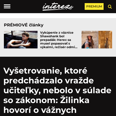
PREMIUM
PRÉMIOVÉ články
Vykúpenie z väznice
Shawshank bol
prepadák: Herec sa
musel popasovať s
výkalmi, režisér odmi...
Vyšetrovanie, ktoré
predchádzalo vražde
učiteľky, nebolo v súlade
so zákonom: Žilinka
hovorí o vážnych