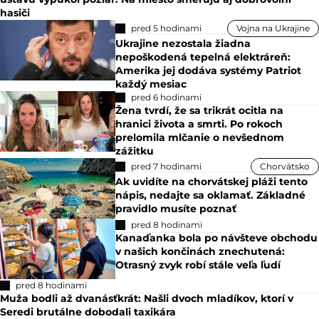
hasiči
pred 5 hodinami
Vojna na Ukrajine
Ukrajine nezostala žiadna
nepoškodená tepelná elektráreň:
Amerika jej dodáva systémy Patriot
každý mesiac
pred 6 hodinami
Žena tvrdí, že sa trikrát ocitla na
hranici života a smrti. Po rokoch
prelomila mlčanie o nevšednom
zážitku
pred 7 hodinami
Chorvátsko
Ak uvidíte na chorvátskej pláži tento
nápis, nedajte sa oklamať. Základné
pravidlo musíte poznať
pred 8 hodinami
Kanaďanka bola po návšteve obchodu
v našich končinách znechutená:
Otrasný zvyk robí stále veľa ľudí
pred 8 hodinami
Muža bodli až dvanásťkrát: Našli dvoch mladíkov, ktorí v
Seredi brutálne dobodali taxikára