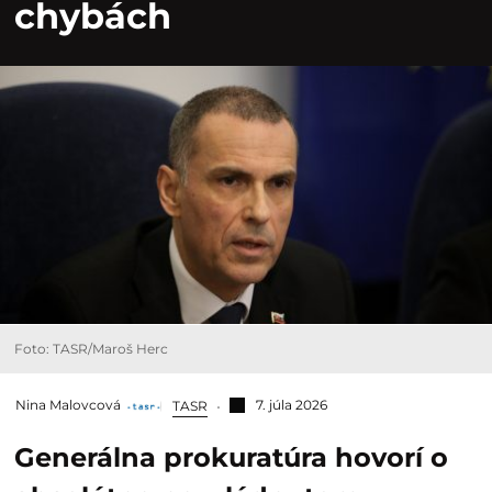
chybách
Foto: TASR/Maroš Herc
Nina Malovcová
7. júla 2026
TASR
Generálna prokuratúra hovorí o