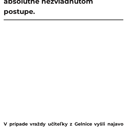
absolútne nezvládnutom
postupe.
V prípade vraždy učiteľky z Gelnice vyšli najavo