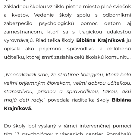
základnou školou vzniklo pietne miesto plné sviečok
a kvetov. Vedenie školy spolu s odborníkmi
zabezpečilo psychologickú pomoc deťom aj
zamestnancom, ktorí sa s tragickou udalosťou
vyrovnávajú. Riaditeľka školy
Bibiána Krajníková
ju
opísala ako príjemnú, spravodlivú a obľúbenú
učiteľku, ktorej smrť zasiahla celú školskú komunitu.
„Neočakávali sme, že stratíme kolegyňu, ktorá bola
veľmi príjemným človekom, veľmi dobrou učiteľkou,
starostlivou, prísnou a spravodlivou, takou, akú
majú deti rady,“
povedala riaditeľka školy
Bibiána
Krajníková
.
Do školy bol vyslaný v rámci intervenčnej pomoci
tím 13 psychológov z viacerých centier. Pomáhajú