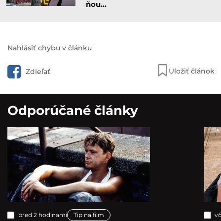
ňou…
Nahlásiť chybu v článku
Uložiť článok
Zdieľať
Odporúčané články
pred 2 hodinami
Tip na film
vč