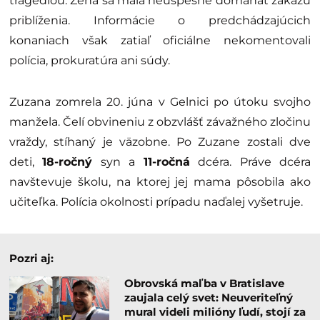
tragédiou. Žena sa mala neúspešne domáhať zákazu
priblíženia. Informácie o predchádzajúcich
konaniach však zatiaľ oficiálne nekomentovali
polícia, prokuratúra ani súdy.
Zuzana zomrela 20. júna v Gelnici po útoku svojho
manžela. Čelí obvineniu z obzvlášť závažného zločinu
vraždy, stíhaný je väzobne. Po Zuzane zostali dve
deti,
18-ročný
syn a
11-ročná
dcéra. Práve dcéra
navštevuje školu, na ktorej jej mama pôsobila ako
učiteľka. Polícia okolnosti prípadu naďalej vyšetruje.
Pozri aj:
Obrovská maľba v Bratislave
zaujala celý svet: Neuveriteľný
mural videli milióny ľudí, stojí za