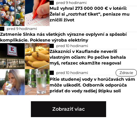
pred 9 hodinami
Muž vyhral 273 000 000 € v lotérii:
Želal si „roztrhať tiket“, peniaze mu
zničili život
pred 9 hodinami
Zatmenie Slnka nás všetkých výrazne ovplyvní a spôsobí
komplikácie. Poklesne výroba elektriny
pred 10 hodinami
Zákazníci v Kauflande neverili
vlastným očiam: Po pečive behala
myš, reťazec okamžite reagoval
pred 10 hodinami
Zdravie
Pitie studenej vody v horúčavách vám
môže uškodiť. Odborník odporúča
pridať do vody radšej štipku soli
Zobraziť viac