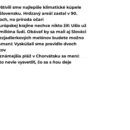
štívili sme najlepšie klimatické kúpele
Slovensku. Hrdzavý areál zastal v 90.
och, no príroda očarí
urópskej krajine nechce nikto žiť: Ušlo už
 milióna ľudí. Obávať by sa mali aj Slováci
ezjadierkových melónov budete možno
amaní: Vyskúšali sme pravidlo dvoch
tov
známejšia pláž v Chorvátsku sa mení:
to nevie vysvetliť, čo sa s ňou deje