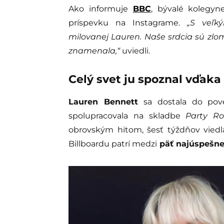
Ako informuje
BBC
, bývalé kolegyn
príspevku na Instagrame.
„S veľ
milovanej Lauren. Naše srdcia sú zlo
znamenala,“
uviedli.
Celý svet ju spoznal vďak
Lauren Bennett
sa dostala do pove
spolupracovala na skladbe
Party R
obrovským hitom, šesť týždňov viedl
Billboardu patrí medzi
päť najúspešnej