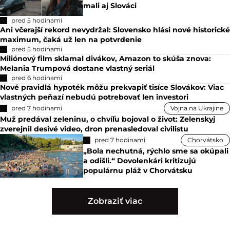
mali aj Slováci
pred 5 hodinami
Ani včerajší rekord nevydržal: Slovensko hlási nové historické
maximum, čaká už len na potvrdenie
pred 5 hodinami
Miliónový film sklamal divákov, Amazon to skúša znova:
Melania Trumpová dostane vlastný seriál
pred 6 hodinami
Nové pravidlá hypoték môžu prekvapiť tisíce Slovákov: Viac
vlastných peňazí nebudú potrebovať len investori
pred 7 hodinami
Vojna na Ukrajine
Muž predával zeleninu, o chvíľu bojoval o život: Zelenskyj
zverejnil desivé video, dron prenasledoval civilistu
pred 7 hodinami
Chorvátsko
„Bola nechutná, rýchlo sme sa okúpali
a odišli.“ Dovolenkári kritizujú
populárnu pláž v Chorvátsku
Zobraziť viac