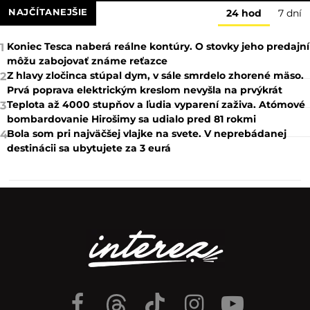
NAJČÍTANEJŠIE
24 hod
7 dní
Koniec Tesca naberá reálne kontúry. O stovky jeho predajní
1
môžu zabojovať známe reťazce
Z hlavy zločinca stúpal dym, v sále smrdelo zhorené mäso.
2
Prvá poprava elektrickým kreslom nevyšla na prvýkrát
Teplota až 4000 stupňov a ľudia vyparení zaživa. Atómové
3
bombardovanie Hirošimy sa udialo pred 81 rokmi
Bola som pri najväčšej vlajke na svete. V neprebádanej
4
destinácii sa ubytujete za 3 eurá