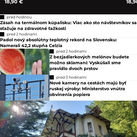
18,90 €
18,9
pred hodinou
Zásah na termálnom kúpalisku: Viac ako sto návštevníkov sa
sťažuje na zdravotné ťažkosti
pred 2 hodinami
Padol nový absolútny teplotný rekord na Slovensku:
Namerali 42,2 stupňa Celzia
pred 2 hodinami
Z bezjadierkových melónov budete
možno sklamaní: Vyskúšali sme
pravidlo dvoch prstov
pred 3 hodinami
Nové kamery na cestách majú byť
ruskej výroby: Ministerstvo vnútra
obvinenia popiera