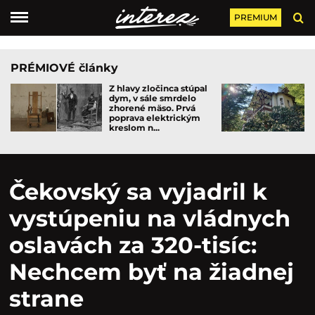
PREMIUM
PRÉMIOVÉ články
Z hlavy zločinca stúpal
dym, v sále smrdelo
zhorené mäso. Prvá
poprava elektrickým
kreslom n...
Čekovský sa vyjadril k
vystúpeniu na vládnych
oslavách za 320-tisíc:
Nechcem byť na žiadnej
strane