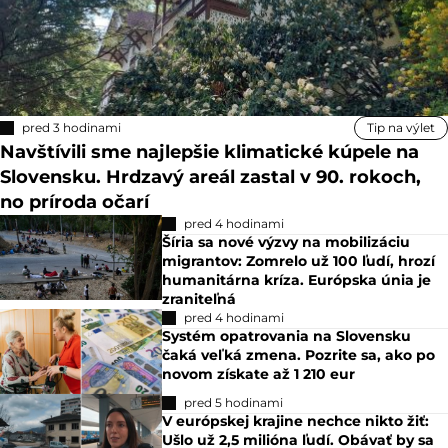
pred 3 hodinami
Tip na výlet
Navštívili sme najlepšie klimatické kúpele na
Slovensku. Hrdzavý areál zastal v 90. rokoch,
no príroda očarí
pred 4 hodinami
Šíria sa nové výzvy na mobilizáciu
migrantov: Zomrelo už 100 ľudí, hrozí
humanitárna kríza. Európska únia je
zraniteľná
pred 4 hodinami
Systém opatrovania na Slovensku
čaká veľká zmena. Pozrite sa, ako po
novom získate až 1 210 eur
pred 5 hodinami
V európskej krajine nechce nikto žiť:
Ušlo už 2,5 milióna ľudí. Obávať by sa