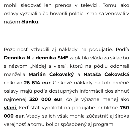
mohli sledovať len prenos v televízii. Tomu, ako
oslavy vyzerali a čo hovorili politici, sme sa venovali v
našom
článku
.
Pozornosť vzbudili aj náklady na podujatie. Podľa
Denníka N
a
denníka SME
zaplatila vláda za skladbu
s názvom „Nádej a viera“, ktorú na pódiu odohrali
manželia
Marián Čekovský
a
Nataša Čekovská
celkovo
26 814 eur
. Celkové náklady na tohtoročné
oslavy majú podľa dostupných informácií dosiahnuť
najmenej
320 000 eur
, čo je výrazne menej ako
vlani
, keď štát vynaložil na podujatie približne
750
000 eur
. Vtedy sa ich však mohla zúčastniť aj široká
verejnosť a tomu bol prispôsobený aj program.