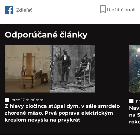
Uložiť článok
Zdieľať
Odporúčané články
pred 17 minútami
p
Z hlavy zločinca stúpal dym, v sále smrdelo
Navš
zhorené mäso. Prvá poprava elektrickým
na S
kreslom nevyšla na prvýkrát
roko