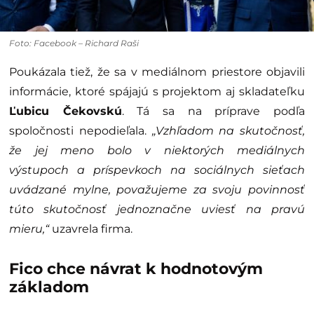
Foto: Facebook – Richard Raši
Poukázala tiež, že sa v mediálnom priestore objavili
informácie, ktoré spájajú s projektom aj skladateľku
Ľubicu Čekovskú
. Tá sa na príprave podľa
spoločnosti nepodieľala.
„Vzhľadom na skutočnosť,
že jej meno bolo v niektorých mediálnych
výstupoch a príspevkoch na sociálnych sieťach
uvádzané mylne, považujeme za svoju povinnosť
túto skutočnosť jednoznačne uviesť na pravú
mieru,“
uzavrela firma.
Fico chce návrat k hodnotovým
základom