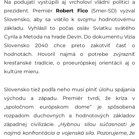
Na podujatí vystúpili aj vrcholoví vládni politici a
prezident. Premiér
Robert Fico
(Smer-SD) vyzval
Slovensko, aby sa vrátilo k svojmu hodnotovému
základu. Vyhlásil to počas osláv Sviatku svätého
Cyrila a Metoda na hrade Devín. Do dokumentu Vízia
Slovensko 2040 chce preto zakotviť časť o
hodnotách. Hovoril najmä o potrebe zvýrazniť
kresťanské tradície, o proeurópskej orientácii aj o
kultúre mieru.
Slovensko tiež podľa neho musí plniť úlohu spájania
východu a západu. Premiér tvrdí, že kríza v
„spoločnom európskom dome“ je spôsobená
rozpadom duchovných a hodnotových základov
západnej civilizácie.
„Hybnou silou súčasnosti je
najmä konfrontácia a vojenská sila. Pozorujeme, že