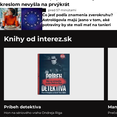
kreslom nevyšla na prvýkrát
pred 57 minútami
Čo jesť podľa znamenia zverokruhu?
Astrológovia majú jasno v tom, aké
potraviny by ste mali mať na tanieri
Knihy od interez.sk
Príbeh detektíva
Man
Hon na sériového vraha Ondreja Riga
Prečo