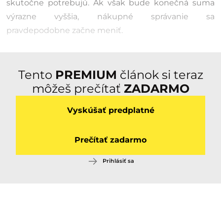
skutočne potrebujú. Ak však bude konečná suma
výrazne vyššia, nákupné správanie sa
pravdepodobne začne meniť.
Tento
PREMIUM
článok si teraz
môžeš prečítať
ZADARMO
Vyskúšať predplatné
Prečítať zadarmo
Prihlásiť sa
Pozri aj: