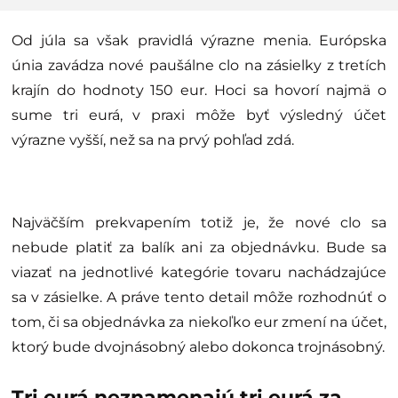
Od júla sa však pravidlá výrazne menia. Európska
únia zavádza nové paušálne clo na zásielky z tretích
krajín do hodnoty 150 eur. Hoci sa hovorí najmä o
sume tri eurá, v praxi môže byť výsledný účet
výrazne vyšší, než sa na prvý pohľad zdá.
Najväčším prekvapením totiž je, že nové clo sa
nebude platiť za balík ani za objednávku. Bude sa
viazať na jednotlivé kategórie tovaru nachádzajúce
sa v zásielke. A práve tento detail môže rozhodnúť o
tom, či sa objednávka za niekoľko eur zmení na účet,
ktorý bude dvojnásobný alebo dokonca trojnásobný.
Tri eurá neznamenajú tri eurá za