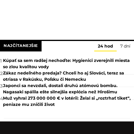
NAJČÍTANEJŠIE
24 hod
7 dní
Kúpať sa sem radšej nechoďte: Hygienici zverejnili miesta
1
so zlou kvalitou vody
Zákaz nedeľného predaja? Chceli ho aj Slováci, teraz sa
2
otriasa v Rakúsku, Poľsku či Nemecku
Japonci sa nevzdali, dostali druhú atómovú bombu.
3
Nagasaki spálila ešte silnejšia explózia než Hirošimu
Muž vyhral 273 000 000 € v lotérii: Želal si „roztrhať tiket“,
4
peniaze mu zničili život