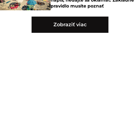
pravidlo musíte poznať
Zobraziť viac