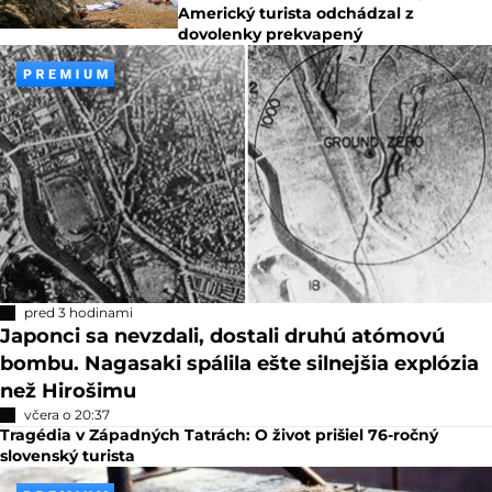
Americký turista odchádzal z
dovolenky prekvapený
pred 3 hodinami
Japonci sa nevzdali, dostali druhú atómovú
bombu. Nagasaki spálila ešte silnejšia explózia
než Hirošimu
včera o 20:37
Tragédia v Západných Tatrách: O život prišiel 76-ročný
slovenský turista