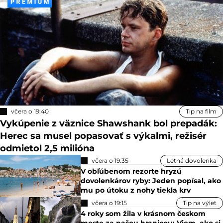
včera o 19:40
Tip na film
Vykúpenie z väznice Shawshank bol prepadák:
Herec sa musel popasovať s výkalmi, režisér
odmietol 2,5 milióna
včera o 19:35
Letná dovolenka
V obľúbenom rezorte hryzú
dovolenkárov ryby: Jeden popísal, ako
mu po útoku z nohy tiekla krv
včera o 19:15
Tip na výlet
4 roky som žila v krásnom českom
meste za našou hranicou: Viem, ako si