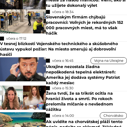
tu užijete dokonalý výlet
včera o 18:34
Slovenským firmám chýbajú
pracovníci: Voľných je rekordných 152
000 pracovných miest, má to však
háčik
včera o 17:12
V tesnej blízkosti Vojenského technického a skúšobného
ústavu vypukol požiar: Na miesto smerujú aj dobrovoľní
hasiči
včera o 16:45
Vojna na Ukrajine
Ukrajine nezostala žiadna
nepoškodená tepelná elektráreň:
Amerika jej dodáva systémy Patriot
každý mesiac
včera o 15:30
Žena tvrdí, že sa trikrát ocitla na
hranici života a smrti. Po rokoch
prelomila mlčanie o nevšednom
zážitku
včera o 14:00
Chorvátsko
Ak uvidíte na chorvátskej pláži tento
nápis, nedajte sa oklamať. Základné