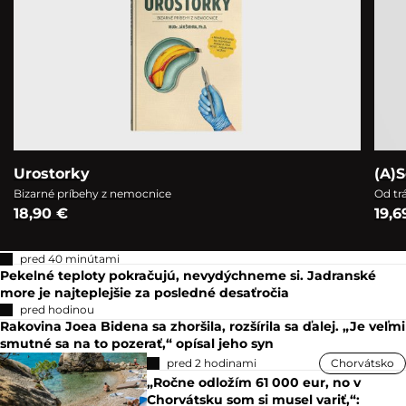
Urostorky
(A)S
Bizarné príbehy z nemocnice
Od tr
18,90 €
19,6
pred 40 minútami
Pekelné teploty pokračujú, nevydýchneme si. Jadranské
more je najteplejšie za posledné desaťročia
pred hodinou
Rakovina Joea Bidena sa zhoršila, rozšírila sa ďalej. „Je veľmi
smutné sa na to pozerať,“ opísal jeho syn
pred 2 hodinami
Chorvátsko
„Ročne odložím 61 000 eur, no v
Chorvátsku som si musel variť,“: