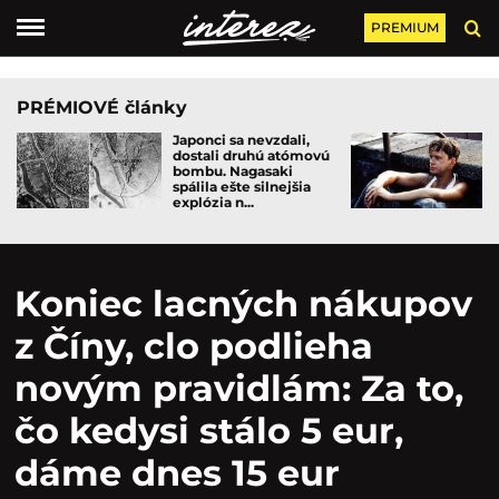
PREMIUM
PRÉMIOVÉ články
Japonci sa nevzdali,
dostali druhú atómovú
bombu. Nagasaki
spálila ešte silnejšia
explózia n...
Koniec lacných nákupov
z Číny, clo podlieha
novým pravidlám: Za to,
čo kedysi stálo 5 eur,
dáme dnes 15 eur