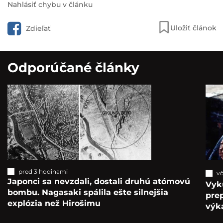
Nahlásiť chybu v článku
Čo robiť, keď sa niekto topí?
Zachovajte pokoj, nevstupujte
Uložiť článok
Zdieľať
do vody na pomoc, radšej
podajte…
Odporúčané články
pred 3 hodinami
vč
Japonci sa nevzdali, dostali druhú atómovú
Vyk
bombu. Nagasaki spálila ešte silnejšia
pre
explózia než Hirošimu
výka