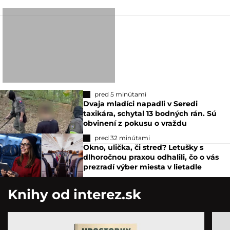
pred 5 minútami
Dvaja mladíci napadli v Seredi
taxikára, schytal 13 bodných rán. Sú
obvinení z pokusu o vraždu
pred 32 minútami
Okno, ulička, či stred? Letušky s
dlhoročnou praxou odhalili, čo o vás
prezradí výber miesta v lietadle
Knihy od interez.sk