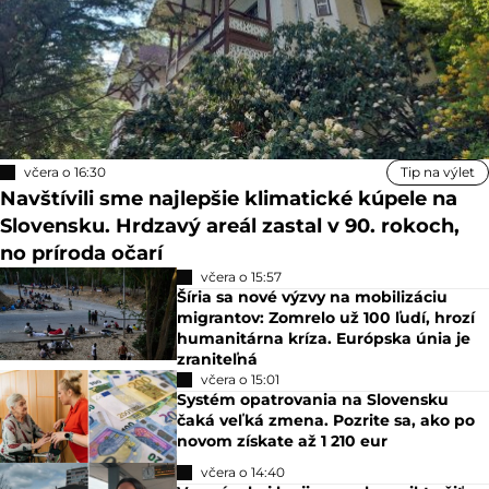
včera o 16:30
Tip na výlet
Navštívili sme najlepšie klimatické kúpele na
Slovensku. Hrdzavý areál zastal v 90. rokoch,
no príroda očarí
včera o 15:57
Šíria sa nové výzvy na mobilizáciu
migrantov: Zomrelo už 100 ľudí, hrozí
humanitárna kríza. Európska únia je
zraniteľná
včera o 15:01
Systém opatrovania na Slovensku
čaká veľká zmena. Pozrite sa, ako po
novom získate až 1 210 eur
včera o 14:40