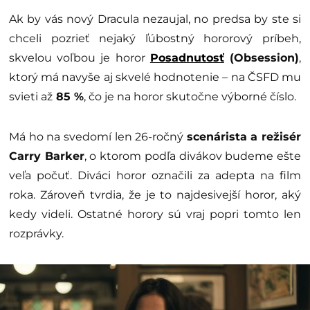
Ak by vás nový Dracula nezaujal, no predsa by ste si
chceli pozrieť nejaký ľúbostný hororový príbeh,
skvelou voľbou je horor
Posadnutosť
(Obsession)
,
ktorý má navyše aj skvelé hodnotenie – na ČSFD mu
svieti až
85 %
, čo je na horor skutočne výborné číslo.
Má ho na svedomí len 26-ročný
scenárista a režisér
Carry Barker
, o ktorom podľa divákov budeme ešte
veľa počuť. Diváci horor označili za adepta na film
roka. Zároveň tvrdia, že je to najdesivejší horor, aký
kedy videli. Ostatné horory sú vraj popri tomto len
rozprávky.