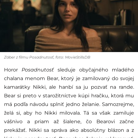
Záber z filmu Posadnutosť, foto: MovieStillsDB
Horor
Posadnutosť
sleduje obyčajného mladého
chalana menom Bear, ktorý je zamilovaný do svojej
kamarátky Nikki, ale hanbí sa ju pozvať na rande.
Bear si preto v starožitníctve kúpi hračku, ktorá mu
má podľa návodu splniť jedno želanie. Samozrejme,
želá si, aby ho Nikki milovala. Tá sa však zamiluje
vášnivo a priam až šialene, čo Bearovi začne
prekážať. Nikki sa správa ako absolútny blázon a z