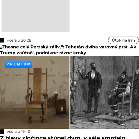
včera o 20:28
Útok na Irán
„Zhasne celý Perzský záliv,“: Teherán dvíha varovný prst. Ak
Trump zaútočí, podnikne rázne kroky
včera o 19:40
Z hlavy zločinca stúpal dym, v sále smrdelo