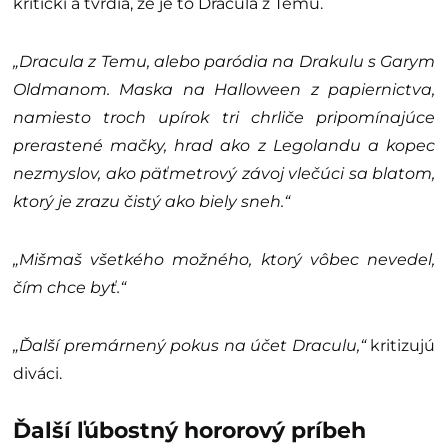
kritickí a tvrdia, že je to Dracula z Temu.
„Dracula z Temu, alebo paródia na Drakulu s Garym
Oldmanom. Maska na Halloween z papiernictva,
namiesto troch upírok tri chrliče pripomínajúce
prerastené mačky, hrad ako z Legolandu a kopec
nezmyslov, ako päťmetrový závoj vlečúci sa blatom,
ktorý je zrazu čistý ako biely sneh.“
„Mišmaš všetkého možného, ​​ktorý vôbec nevedel,
čím chce byť.“
„Ďalší premárnený pokus na účet Draculu,“
kritizujú
diváci.
Ďalší ľúbostný hororový príbeh