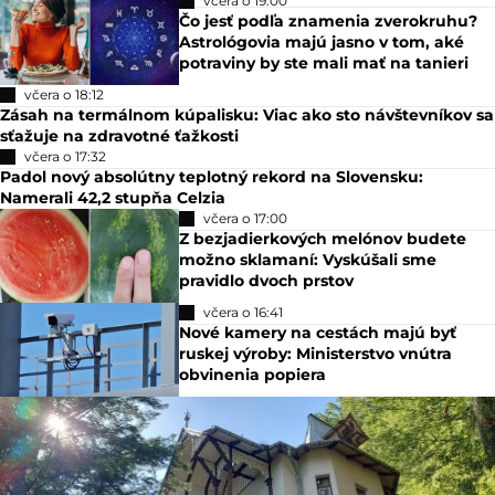
včera o 19:00
Čo jesť podľa znamenia zverokruhu?
Astrológovia majú jasno v tom, aké
potraviny by ste mali mať na tanieri
včera o 18:12
Zásah na termálnom kúpalisku: Viac ako sto návštevníkov sa
sťažuje na zdravotné ťažkosti
včera o 17:32
Padol nový absolútny teplotný rekord na Slovensku:
Namerali 42,2 stupňa Celzia
včera o 17:00
Z bezjadierkových melónov budete
možno sklamaní: Vyskúšali sme
pravidlo dvoch prstov
včera o 16:41
Nové kamery na cestách majú byť
ruskej výroby: Ministerstvo vnútra
obvinenia popiera