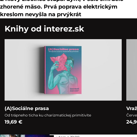
zhorené mäso. Prvá poprava elektrickým
kreslom nevyšla na prvýkrát
Knihy od interez.sk
(A)Sociálne prasa
Vra
Od trápneho ticha ku charizmatickej primitivite
Červe
19,69 €
24,