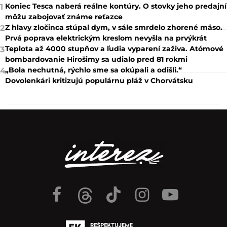
Koniec Tesca naberá reálne kontúry. O stovky jeho predajní
1
môžu zabojovať známe reťazce
Z hlavy zločinca stúpal dym, v sále smrdelo zhorené mäso.
2
Prvá poprava elektrickým kreslom nevyšla na prvýkrát
Teplota až 4000 stupňov a ľudia vyparení zaživa. Atómové
3
bombardovanie Hirošimy sa udialo pred 81 rokmi
„Bola nechutná, rýchlo sme sa okúpali a odišli.“
4
Dovolenkári kritizujú populárnu pláž v Chorvátsku