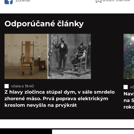
Zdieľať
Odporúčané články
včera o 19:40
vč
Z hlavy zločinca stúpal dym, v sále smrdelo
Navš
zhorené mäso. Prvá poprava elektrickým
na S
kreslom nevyšla na prvýkrát
roko