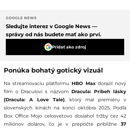
GOOGLE NEWS
Sledujte interez v Google News —
správy od nás budete mať ako prví.
Pridať ako zdroj
Ponúka bohatý gotický vizuál
Na streamovaciu platformu
HBO Max
dorazil nový
film o Draculovi s názvom
Dracula: Príbeh lásky
(Dracula: A Love Tale)
, ktorý mal premiéru v
slovenských kinách na konci októbra 2025. Podľa
Box Office Mojo celosvetovo dosiahol tržby cez 42
miliónov dolárov, čo je v prepočte približne
37