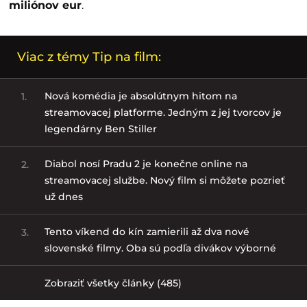
miliónov eur
.
Viac z témy Tip na film:
Nová komédia je absolútnym hitom na
1.
streamovacej platforme. Jedným z jej tvorcov je
legendárny Ben Stiller
Diabol nosí Pradu 2 je konečne online na
2.
streamovacej službe. Nový film si môžete pozrieť
už dnes
Tento víkend do kín zamierili až dva nové
3.
slovenské filmy. Oba sú podľa divákov výborné
Zobraziť všetky články (485)