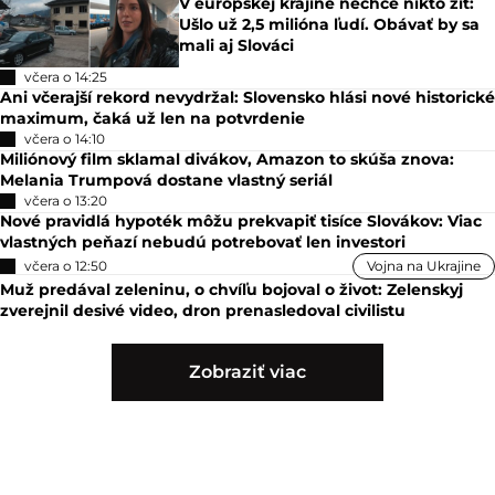
V európskej krajine nechce nikto žiť:
Ušlo už 2,5 milióna ľudí. Obávať by sa
mali aj Slováci
včera o 14:25
Ani včerajší rekord nevydržal: Slovensko hlási nové historické
maximum, čaká už len na potvrdenie
včera o 14:10
Miliónový film sklamal divákov, Amazon to skúša znova:
Melania Trumpová dostane vlastný seriál
včera o 13:20
Nové pravidlá hypoték môžu prekvapiť tisíce Slovákov: Viac
vlastných peňazí nebudú potrebovať len investori
včera o 12:50
Vojna na Ukrajine
Muž predával zeleninu, o chvíľu bojoval o život: Zelenskyj
zverejnil desivé video, dron prenasledoval civilistu
Zobraziť viac