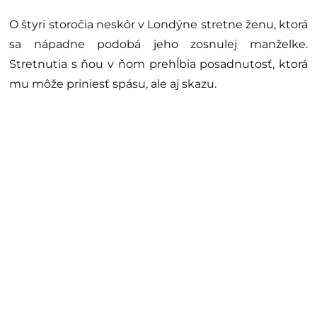
O štyri storočia neskôr v Londýne stretne ženu, ktorá
sa nápadne podobá jeho zosnulej manželke.
Stretnutia s ňou v ňom prehĺbia posadnutosť, ktorá
mu môže priniesť spásu, ale aj skazu.