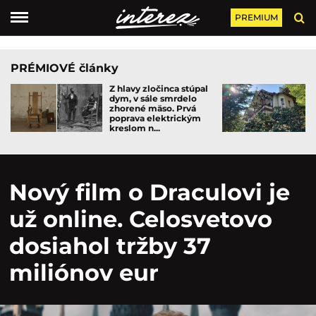
PREMIUM
PRÉMIOVÉ články
Z hlavy zločinca stúpal
dym, v sále smrdelo
zhorené mäso. Prvá
poprava elektrickým
kreslom n...
Nový film o Draculovi je
už online. Celosvetovo
dosiahol tržby 37
miliónov eur