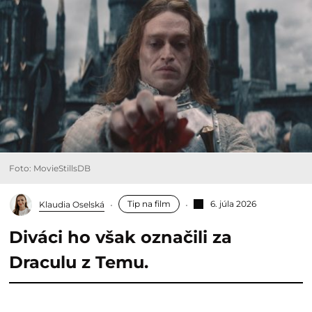
Foto: MovieStillsDB
Tip na film
6. júla 2026
Klaudia Oselská
Diváci ho však označili za
Draculu z Temu.