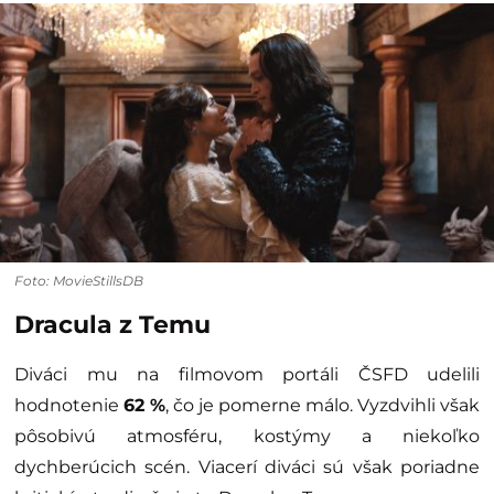
Foto: MovieStillsDB
Dracula z Temu
Diváci mu na filmovom portáli ČSFD udelili
hodnotenie
62 %
, čo je pomerne málo. Vyzdvihli však
pôsobivú atmosféru, kostýmy a niekoľko
dychberúcich scén. Viacerí diváci sú však poriadne