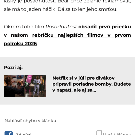
lásky je posadnutosť. Bear chce želanie reklamovať,
ale má to jeden háčik. Dá sa to len jeho smrťou.
Okrem toho film
Posadnutosť
obsadil prvú priečku
v našom
rebríčku najlepších filmov v prvom
polroku 2026
.
Pozri aj:
Netflix si v júli pre divákov
pripravil poriadne bomby. Budete
v napätí, ale aj sa…
Nahlásiť chybu v článku
Uložiť článok