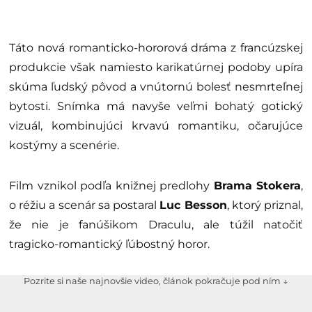
Táto nová romanticko-hororová dráma z francúzskej
produkcie však namiesto karikatúrnej podoby upíra
skúma ľudský pôvod a vnútornú bolesť nesmrteľnej
bytosti. Snímka má navyše veľmi bohatý gotický
vizuál, kombinujúci krvavú romantiku, očarujúce
kostýmy a scenérie.
Film vznikol podľa knižnej predlohy
Brama Stokera
,
o réžiu a scenár sa postaral
Luc Besson
, ktorý priznal,
že nie je fanúšikom Draculu, ale túžil natočiť
tragicko-romantický ľúbostný horor.
Pozrite si naše najnovšie video, článok pokračuje pod ním ↓