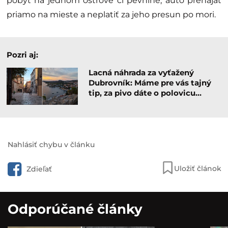
pobyt na jednom ostrove či pevnine, auto prenajať
priamo na mieste a neplatiť za jeho presun po mori.
Pozri aj:
Lacná náhrada za vyťažený
Dubrovník: Máme pre vás tajný
tip, za pivo dáte o polovicu…
Nahlásiť chybu v článku
Uložiť článok
Zdieľať
Odporúčané články