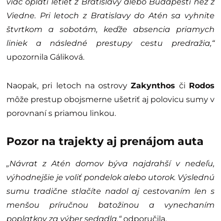
viac oplatí letieť z Bratislavy alebo Budapešti než z
Viedne. Pri letoch z Bratislavy do Atén sa vyhnite
štvrtkom a sobotám, keďže absencia priamych
liniek a následné prestupy cestu predražia,“
upozornila Gáliková.
Naopak, pri letoch na ostrovy
Zakynthos
či
Rodos
môže prestup obojsmerne ušetriť aj polovicu sumy v
porovnaní s priamou linkou.
Pozor na trajekty aj prenájom auta
„Návrat z Atén domov býva najdrahší v nedeľu,
výhodnejšie je voliť pondelok alebo utorok. Výslednú
sumu tradične stlačíte nadol aj cestovaním len s
menšou príručnou batožinou a vynechaním
poplatkov za výber sedadla,“
odporučila.