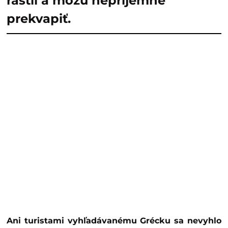
rástli a môžu nepríjemne
prekvapiť.
Ani turistami vyhľadávanému Grécku sa nevyhlo