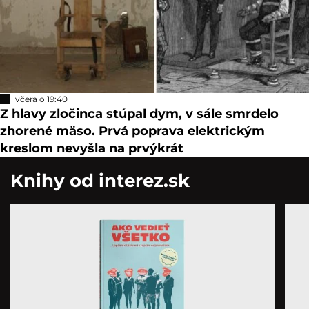
včera o 19:40
Z hlavy zločinca stúpal dym, v sále smrdelo
zhorené mäso. Prvá poprava elektrickým
kreslom nevyšla na prvýkrát
Knihy od interez.sk