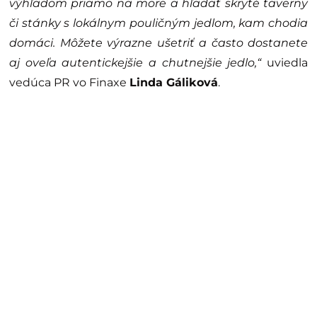
výhľadom priamo na more a hľadať skryté taverny
či stánky s lokálnym pouličným jedlom, kam chodia
domáci. Môžete výrazne ušetriť a často dostanete
aj oveľa autentickejšie a chutnejšie jedlo,“
uviedla
vedúca PR vo Finaxe
Linda Gáliková
.