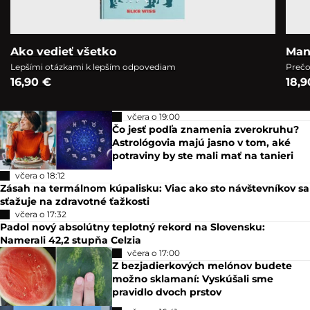
Ako vedieť všetko
Man
Lepšími otázkami k lepším odpovediam
Prečo
16,90 €
18,9
včera o 19:00
Čo jesť podľa znamenia zverokruhu?
Astrológovia majú jasno v tom, aké
potraviny by ste mali mať na tanieri
včera o 18:12
Zásah na termálnom kúpalisku: Viac ako sto návštevníkov sa
sťažuje na zdravotné ťažkosti
včera o 17:32
Padol nový absolútny teplotný rekord na Slovensku:
Namerali 42,2 stupňa Celzia
včera o 17:00
Z bezjadierkových melónov budete
možno sklamaní: Vyskúšali sme
pravidlo dvoch prstov