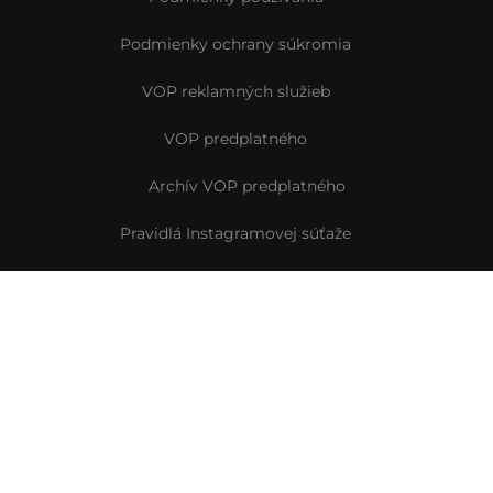
Podmienky ochrany súkromia
VOP reklamných služieb
VOP predplatného
Archív VOP predplatného
Pravidlá Instagramovej súťaže
Reklamačný formulár
Vyhlásenie o prístupnosti
© Interez.sk 2014-2026
Byť smart je interez
Interez.sk,
člen skupiny Startitup Group