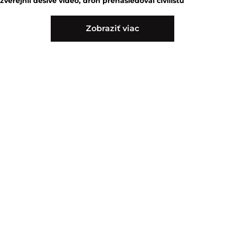
zverejnil desivé video, dron prenasledoval civilistu
Zobraziť viac