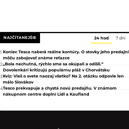
NAJČÍTANEJŠIE
24 hod
7 dní
Koniec Tesca naberá reálne kontúry. O stovky jeho predajní
1
môžu zabojovať známe reťazce
„Bola nechutná, rýchlo sme sa okúpali a odišli.“
2
Dovolenkári kritizujú populárnu pláž v Chorvátsku
Kvíz: Vieš o svete naozaj všetko? Na 2. otázku odpovie len
3
málo Slovákov
Tesco prekvapuje a chystá novú predajňu. V známom
4
nákupnom centre doplní Lidl a Kaufland