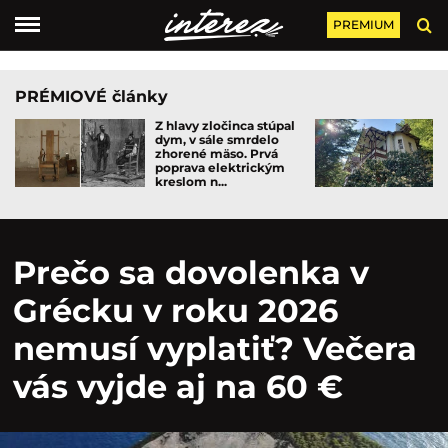
PREMIUM
PRÉMIOVÉ články
Z hlavy zločinca stúpal
dym, v sále smrdelo
zhorené mäso. Prvá
poprava elektrickým
kreslom n...
Prečo sa dovolenka v
Grécku v roku 2026
nemusí vyplatiť? Večera
vás vyjde aj na 60 €