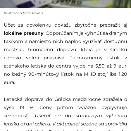
Ilustračná foto: Pexels
Účet za dovolenku dokážu zbytočne predražiť aj
lokálne presuny
. Odporúčaním je vyhnúť sa drahým
taxíkom a namiesto nich naplno využívať dostupnú
mestskú hromadnú dopravu, ktorá je v Grécku
cenovo veľmi priaznivá. Jednosmerný lístok z
aténskeho letiska do centra vyjde na 5,50 až 9 eur,
no bežný 90-minútový lístok na MHD stojí iba 1,20
eura.
Letecká doprava do Grécka medziročne zdražela o
vyše 19 %. Ceny pritom výrazne ovplyvňuje
sezónnosť.
„Ušetriť sa dá samotným výberom
letiska aj dní odletu. V aktuálnej sezóne sa spravidla