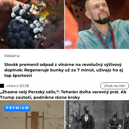
Reklama
Slovák premenil odpad z vinárne na revolučný výživový
doplnok: Regeneruje bunky už za 7 minút, užívajú ho aj
top športovci
včera o 20:28
Útok na Irán
„Zhasne celý Perzský záliv,“: Teherán dvíha varovný prst. Ak
Trump zaútočí, podnikne rázne kroky