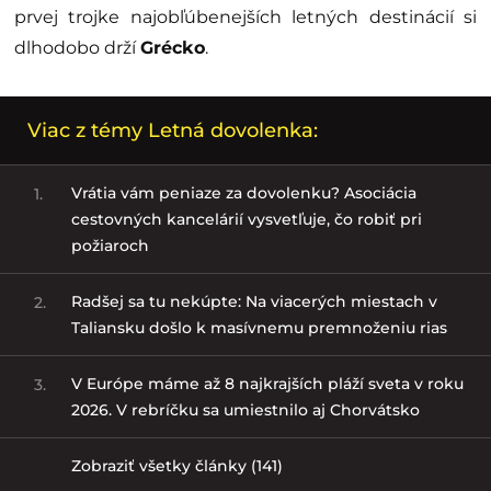
prvej trojke najobľúbenejších letných destinácií si
dlhodobo drží
Grécko
.
Viac z témy Letná dovolenka:
Vrátia vám peniaze za dovolenku? Asociácia
1.
cestovných kancelárií vysvetľuje, čo robiť pri
požiaroch
Radšej sa tu nekúpte: Na viacerých miestach v
2.
Taliansku došlo k masívnemu premnoženiu rias
V Európe máme až 8 najkrajších pláží sveta v roku
3.
2026. V rebríčku sa umiestnilo aj Chorvátsko
Zobraziť všetky články (141)