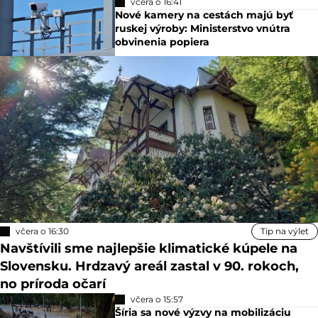
včera o 16:41
Nové kamery na cestách majú byť
ruskej výroby: Ministerstvo vnútra
obvinenia popiera
včera o 16:30
Tip na výlet
Navštívili sme najlepšie klimatické kúpele na
Slovensku. Hrdzavý areál zastal v 90. rokoch,
no príroda očarí
včera o 15:57
Šíria sa nové výzvy na mobilizáciu