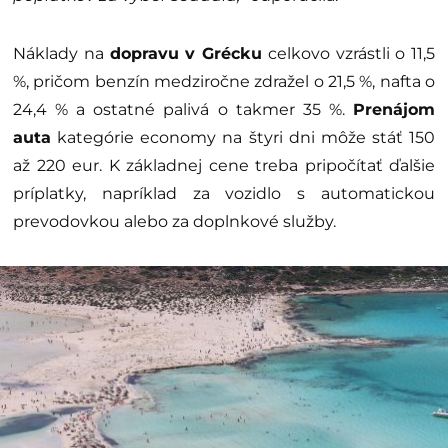
Náklady na
dopravu v Grécku
celkovo vzrástli o 11,5
%, pričom benzín medziročne zdražel o 21,5 %, nafta o
24,4 % a ostatné palivá o takmer 35 %.
Prenájom
auta
kategórie economy na štyri dni môže stáť 150
až 220 eur. K základnej cene treba pripočítať ďalšie
príplatky, napríklad za vozidlo s automatickou
prevodovkou alebo za doplnkové služby.