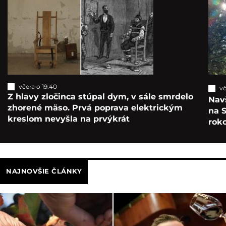
včera o 19:40
vč
Z hlavy zločinca stúpal dym, v sále smrdelo
Navš
zhorené mäso. Prvá poprava elektrickým
na S
kreslom nevyšla na prvýkrát
roko
NAJNOVŠIE ČLÁNKY