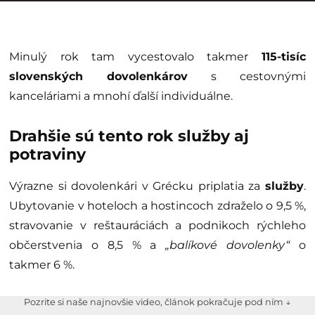
Minulý rok tam vycestovalo takmer
115-tisíc
slovenských dovolenkárov
s cestovnými
kanceláriami a mnohí ďalší individuálne.
Drahšie sú tento rok služby aj
potraviny
Výrazne si dovolenkári v Grécku priplatia za
služby
.
Ubytovanie v hoteloch a hostincoch zdraželo o 9,5 %,
stravovanie v reštauráciách a podnikoch rýchleho
občerstvenia o 8,5 % a
„balíkové dovolenky“
o
takmer 6 %.
Pozrite si naše najnovšie video, článok pokračuje pod ním ↓