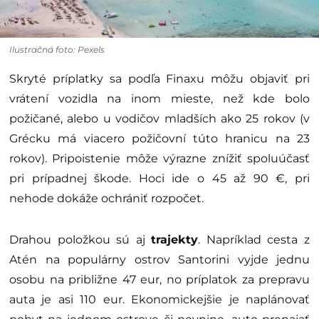
Ilustračná foto: Pexels
Skryté príplatky sa podľa Finaxu môžu objaviť pri
vrátení vozidla na inom mieste, než kde bolo
požičané, alebo u vodičov mladších ako 25 rokov (v
Grécku má viacero požičovní túto hranicu na 23
rokov). Pripoistenie môže výrazne znížiť spoluúčasť
pri prípadnej škode. Hoci ide o 45 až 90 €, pri
nehode dokáže ochrániť rozpočet.
Drahou položkou sú aj
trajekty
. Napríklad cesta z
Atén na populárny ostrov Santorini vyjde jednu
osobu na približne 47 eur, no príplatok za prepravu
auta je asi 110 eur. Ekonomickejšie je naplánovať