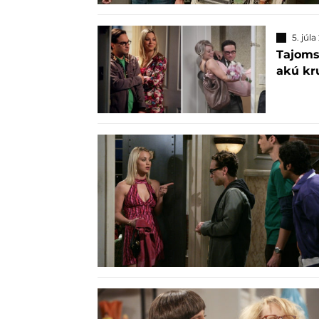
5. júl
Tajomst
akú kr