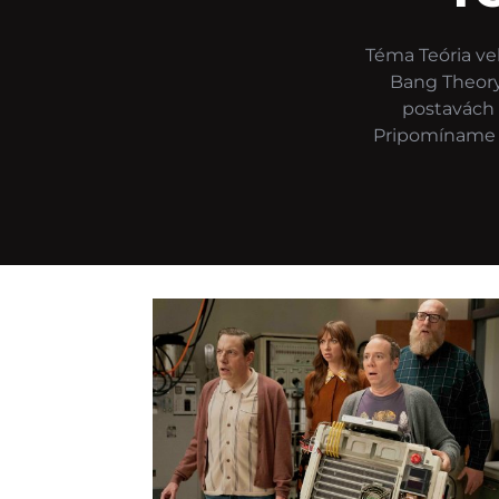
Téma Teória v
Bang Theory.
postavách 
Pripomíname na