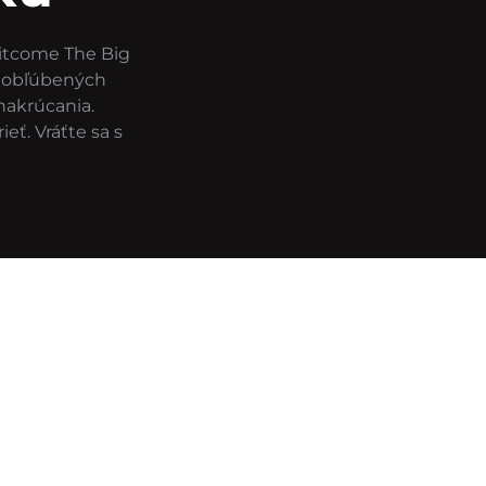
itcome The Big
 a obľúbených
nakrúcania.
eť. Vráťte sa s