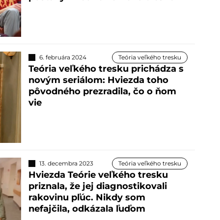
6. februára 2024
Teória veľkého tresku
Teória veľkého tresku prichádza s
novým seriálom: Hviezda toho
pôvodného prezradila, čo o ňom
vie
13. decembra 2023
Teória veľkého tresku
Hviezda Teórie veľkého tresku
priznala, že jej diagnostikovali
rakovinu pľúc. Nikdy som
nefajčila, odkázala ľuďom