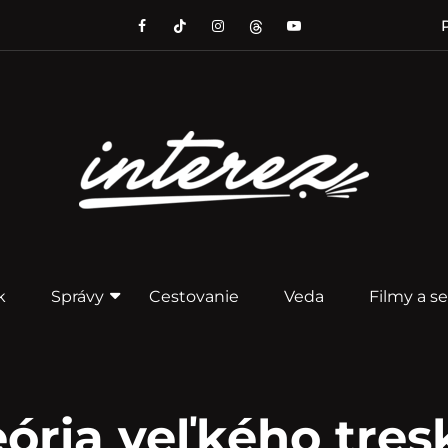
P
k
Správy
Cestovanie
Veda
Filmy a se
eória veľkého tres