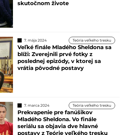
skutočnom živote
7. mája 2024
Teória veľkého tresku
Veľké finále Mladého Sheldona sa
blíži: Zverejnili prvé fotky z
poslednej epizódy, v ktorej sa
vrátia pôvodné postavy
7. marca 2024
Teória veľkého tresku
Prekvapenie pre fanúšikov
Mladého Sheldona. Vo finále
seriálu sa objavia dve hlavné
postavy z Teórie veľkého tresku