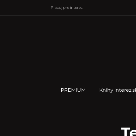
Pracuj pre interez
PREMIUM
Knihy interez.s
T