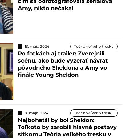
čím sa odfotografovala seriálová
Amy, nikto nečakal
13. mája 2024
Teória veľkého tresku
Po fotkách aj trailer: Zverejnili
scénu, ako bude vyzerať návrat
pôvodného Sheldona a Amy vo
finále Young Sheldon
8. mája 2024
Teória veľkého tresku
Najbohatší by bol Sheldon:
Toľkoto by zarobili hlavné postavy
sitkomu Teória veľkého tresku v