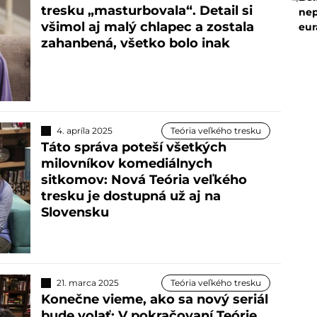
tresku „masturbovala“. Detail si
nep
všimol aj malý chlapec a zostala
eur
zahanbená, všetko bolo inak
4. apríla 2025
Teória veľkého tresku
Táto správa poteší všetkých
milovníkov komediálnych
sitkomov: Nová Teória veľkého
tresku je dostupná už aj na
Slovensku
21. marca 2025
Teória veľkého tresku
Konečne vieme, ako sa nový seriál
bude volať: V pokračovaní Teórie