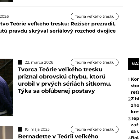
a 2026
Teória veľkého tresku
vo Teórie veľkého tresku: Režisér prezradil,
utú pravdu skrýval seriálový rozchod dvojice
22. marca 2026
Teória veľkého tresku
NA
Tvorca Teórie veľkého tresku
priznal obrovskú chybu, ktorú
Kon
1
urobil v prvých sériách sitkomu.
sto
Týka sa obľúbenej postavy
reť
Z h
2
zho
kre
Tep
3
zaž
10. mája 2025
Teória veľkého tresku
sa 
Bernadette v Teórii veľkého
Bol
4