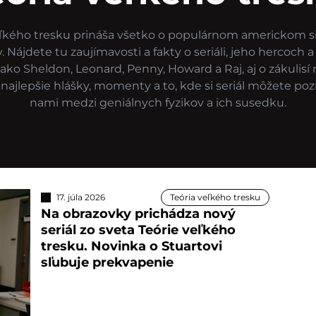
eľkého tresku prináša všetko o populárnom americkom s
 Nájdete tu zaujímavosti a fakty o seriáli, jeho hercoch
ako Sheldon, Leonard, Penny, Howard a Raj, aj o zákulisí 
jlepšie hlášky, momenty a to, kde si seriál môžete pozri
nami medzi geniálnych fyzikov a ich susedku.
17. júla 2026
Teória veľkého tresku
Na obrazovky prichádza nový
seriál zo sveta Teórie veľkého
tresku. Novinka o Stuartovi
sľubuje prekvapenie