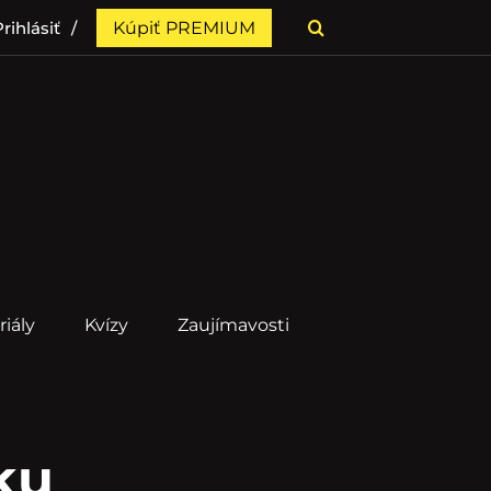
rihlásiť
Kúpiť PREMIUM
riály
Kvízy
Zaujímavosti
ku