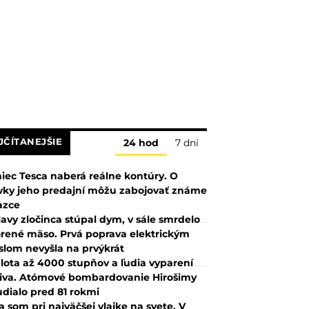
JČÍTANEJŠIE
24 hod
7 dní
iec Tesca naberá reálne kontúry. O
vky jeho predajní môžu zabojovať známe
azce
lavy zločinca stúpal dym, v sále smrdelo
rené mäso. Prvá poprava elektrickým
slom nevyšla na prvýkrát
lota až 4000 stupňov a ľudia vyparení
iva. Atómové bombardovanie Hirošimy
udialo pred 81 rokmi
a som pri najväčšej vlajke na svete. V