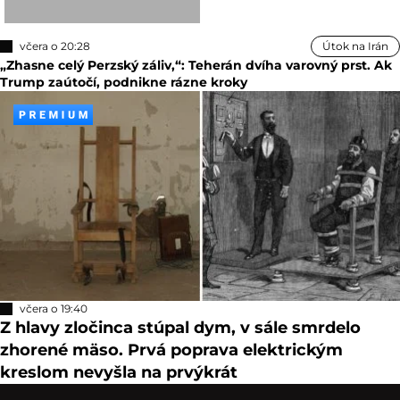
včera o 20:28
Útok na Irán
„Zhasne celý Perzský záliv,“: Teherán dvíha varovný prst. Ak
Trump zaútočí, podnikne rázne kroky
včera o 19:40
Z hlavy zločinca stúpal dym, v sále smrdelo
zhorené mäso. Prvá poprava elektrickým
kreslom nevyšla na prvýkrát