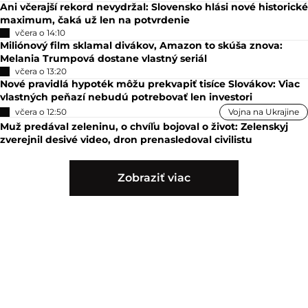
Ani včerajší rekord nevydržal: Slovensko hlási nové historické
maximum, čaká už len na potvrdenie
včera o 14:10
Miliónový film sklamal divákov, Amazon to skúša znova:
Melania Trumpová dostane vlastný seriál
včera o 13:20
Nové pravidlá hypoték môžu prekvapiť tisíce Slovákov: Viac
vlastných peňazí nebudú potrebovať len investori
včera o 12:50
Vojna na Ukrajine
Muž predával zeleninu, o chvíľu bojoval o život: Zelenskyj
zverejnil desivé video, dron prenasledoval civilistu
Zobraziť viac