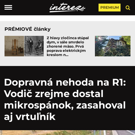
PREMIUM
PRÉMIOVÉ články
Z hlavy zločinca stúpal
dym, v sále smrdelo
zhorené mäso. Prvá
poprava elektrickým
kreslom n...
Dopravná nehoda na R1:
Vodič zrejme dostal
mikrospánok, zasahoval
aj vrtuľník