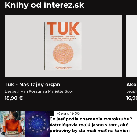
Knihy od interez.sk
Tuk - Náš tajný orgán
Ako
Liesbeth van Rossum a Mariëtte Boon
Lepší
18,90 €
16,9
včera o 19:00
Čo jesť podľa znamenia zverokruhu?
Astrológovia majú jasno v tom, aké
potraviny by ste mali mať na tanieri