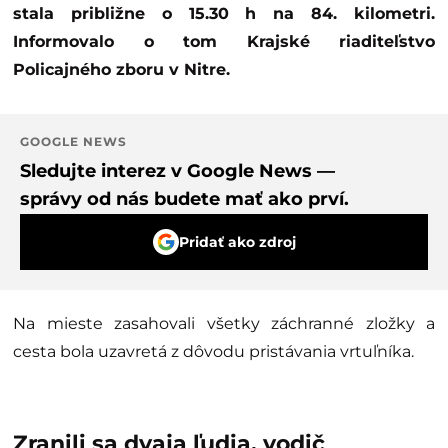
stala približne o 15.30 h na 84. kilometri.
Informovalo o tom Krajské riaditeľstvo
Policajného zboru v Nitre.
GOOGLE NEWS
Sledujte interez v Google News —
správy od nás budete mať ako prví.
Pridať ako zdroj
Na mieste zasahovali všetky záchranné zložky a
cesta bola uzavretá z dôvodu pristávania vrtuľníka.
Zranili sa dvaja ľudia, vodič