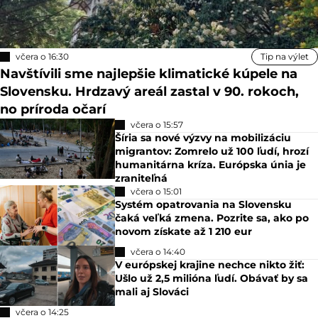
včera o 16:30
Tip na výlet
Navštívili sme najlepšie klimatické kúpele na
Slovensku. Hrdzavý areál zastal v 90. rokoch,
no príroda očarí
včera o 15:57
Šíria sa nové výzvy na mobilizáciu
migrantov: Zomrelo už 100 ľudí, hrozí
humanitárna kríza. Európska únia je
zraniteľná
včera o 15:01
Systém opatrovania na Slovensku
čaká veľká zmena. Pozrite sa, ako po
novom získate až 1 210 eur
včera o 14:40
V európskej krajine nechce nikto žiť:
Ušlo už 2,5 milióna ľudí. Obávať by sa
mali aj Slováci
včera o 14:25