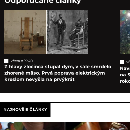
Odporúčané články
včera o 19:40
vč
Z hlavy zločinca stúpal dym, v sále smrdelo
Navš
zhorené mäso. Prvá poprava elektrickým
na S
kreslom nevyšla na prvýkrát
roko
NAJNOVŠIE ČLÁNKY