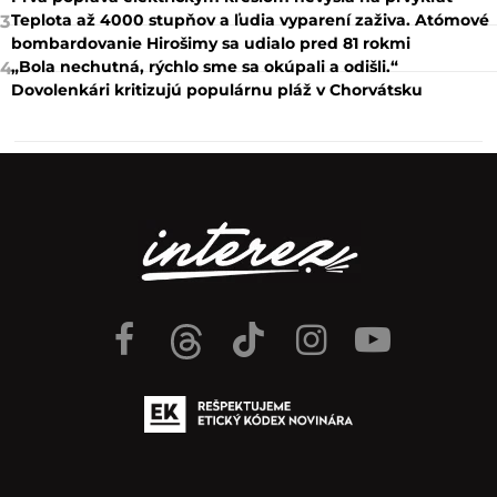
Teplota až 4000 stupňov a ľudia vyparení zaživa. Atómové
3
bombardovanie Hirošimy sa udialo pred 81 rokmi
„Bola nechutná, rýchlo sme sa okúpali a odišli.“
4
Dovolenkári kritizujú populárnu pláž v Chorvátsku