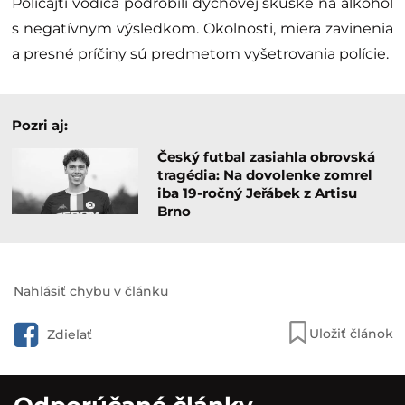
Policajti vodiča podrobili dychovej skúške na alkohol
s negatívnym výsledkom. Okolnosti, miera zavinenia
a presné príčiny sú predmetom vyšetrovania polície.
Pozri aj:
Český futbal zasiahla obrovská
tragédia: Na dovolenke zomrel
iba 19-ročný Jeřábek z Artisu
Brno
Nahlásiť chybu v článku
Uložiť článok
Zdieľať