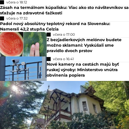
včera o 18:12
Zásah na termálnom kúpalisku: Viac ako sto návštevníkov sa
sťažuje na zdravotné ťažkosti
včera o 17:32
Padol nový absolútny teplotný rekord na Slovensku:
Namerali 42,2 stupňa Celzia
včera o 17:00
Z bezjadierkových melónov budete
možno sklamaní: Vyskúšali sme
pravidlo dvoch prstov
včera o 16:41
Nové kamery na cestách majú byť
ruskej výroby: Ministerstvo vnútra
obvinenia popiera