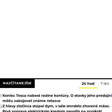
NAJČÍTANEJŠIE
24 hod
7 dní
Koniec Tesca naberá reálne kontúry. O stovky jeho predajní
1
môžu zabojovať známe reťazce
Z hlavy zločinca stúpal dym, v sále smrdelo zhorené mäso.
2
Prvá poprava elektrickým kreslom nevyšla na prvýkrát