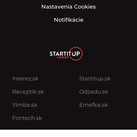
Nastavenia Cookies
Notifikácie
Interez.sk
Startitup.sk
Receptik.sk
Odzadu.sk
Yimba.sk
Emefka.sk
Fontech.sk