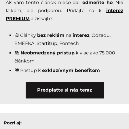
Ak vám tento článok niečo dal,
odmeňte ho
. Nie
lajkom, ale podporou. Pridajte sa k
interez
PREMIUM
a získajte:
📰 Články
bez reklám
na
interez
, Odzadu,
EMEFKA, Startitup, Fontech
📚
Neobmedzený prístup
k viac ako 75 000
článkom
🎁 Prístup k
exkluzívnym benefitom
Predplaťte si nás teraz
Pozri aj: