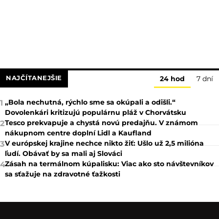
NAJČÍTANEJŠIE
24 hod
7 dní
„Bola nechutná, rýchlo sme sa okúpali a odišli.“
1
Dovolenkári kritizujú populárnu pláž v Chorvátsku
Tesco prekvapuje a chystá novú predajňu. V známom
2
nákupnom centre doplní Lidl a Kaufland
V európskej krajine nechce nikto žiť: Ušlo už 2,5 milióna
3
ľudí. Obávať by sa mali aj Slováci
Zásah na termálnom kúpalisku: Viac ako sto návštevníkov
4
sa sťažuje na zdravotné ťažkosti