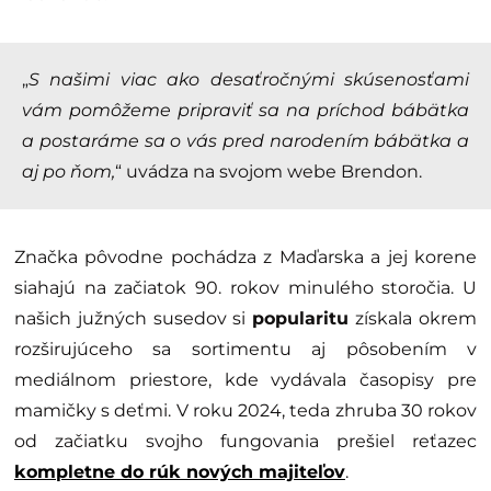
„
S našimi viac ako desaťročnými skúsenosťami
vám pomôžeme pripraviť sa na príchod bábätka
a postaráme sa o vás pred narodením bábätka a
aj po ňom,
“ uvádza na svojom webe Brendon.
Značka pôvodne pochádza z Maďarska a jej korene
siahajú na začiatok 90. rokov minulého storočia. U
našich južných susedov si
popularitu
získala okrem
rozširujúceho sa sortimentu aj pôsobením v
mediálnom priestore, kde vydávala časopisy pre
mamičky s deťmi. V roku 2024, teda zhruba 30 rokov
od začiatku svojho fungovania prešiel reťazec
kompletne do rúk nových majiteľov
.