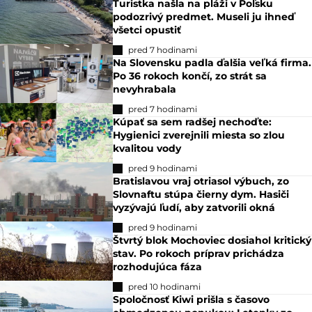
Turistka našla na pláži v Poľsku
podozrivý predmet. Museli ju ihneď
všetci opustiť
pred 7 hodinami
Na Slovensku padla ďalšia veľká firma.
Po 36 rokoch končí, zo strát sa
nevyhrabala
pred 7 hodinami
Kúpať sa sem radšej nechoďte:
Hygienici zverejnili miesta so zlou
kvalitou vody
pred 9 hodinami
Bratislavou vraj otriasol výbuch, zo
Slovnaftu stúpa čierny dym. Hasiči
vyzývajú ľudí, aby zatvorili okná
pred 9 hodinami
Štvrtý blok Mochoviec dosiahol kritický
stav. Po rokoch príprav prichádza
rozhodujúca fáza
pred 10 hodinami
Spoločnosť Kiwi prišla s časovo