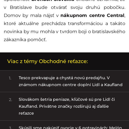
v Bratislave bude otvárať svoju druhú pobočku.
Domov by mala nájsť v
nákupnom centre Central
,
ktoré aktuálne prechádza transformáciou a takáto
novinka by mu mohla v tvrdom boji o bratislavského
zákazníka pomôcť.
Viac z témy Obchodné reťazce:
Tesco prekvapuje a chystá novú predajňu. V
1.
známom nákupnom centre doplní Lidl a Kaufland
Slovákom šetria peniaze, kľúčové sú pre Lidl či
2.
Kaufland. Privátne značky rozširujú aj ďalšie
reťazce
Skúsili sme nakúpiť ovocie v 6 potravinách: Melón
3.