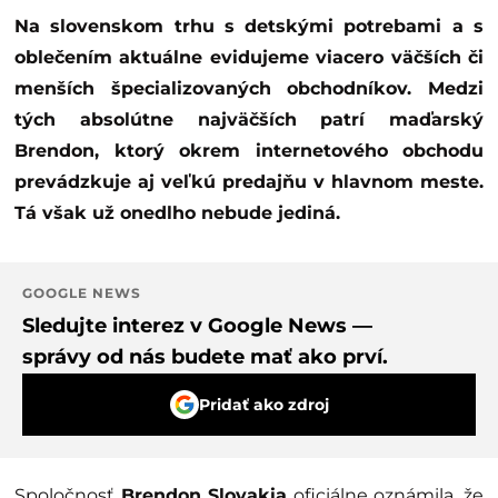
Na slovenskom trhu s detskými potrebami a s
oblečením aktuálne evidujeme viacero väčších či
menších špecializovaných obchodníkov. Medzi
tých absolútne najväčších patrí maďarský
Brendon, ktorý okrem internetového obchodu
prevádzkuje aj veľkú predajňu v hlavnom meste.
Tá však už onedlho nebude jediná.
GOOGLE NEWS
Sledujte interez v Google News —
správy od nás budete mať ako prví.
Pridať ako zdroj
Spoločnosť
Brendon Slovakia
oficiálne oznámila, že