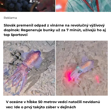
Reklama
Slovák premenil odpad z vinárne na revolučný výživový
doplnok: Regeneruje bunky už za 7 minút, užívajú ho aj
top športovci
V oceáne v hĺbke 50 metrov vedci natočili nevídanú
vec: Ide o prvý takýto záber v dejinách