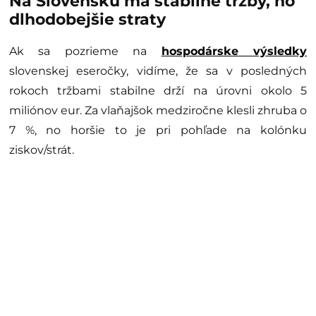
Na Slovensku má stabilné tržby, no
dlhodobejšie straty
Ak sa pozrieme na
hospodárske výsledky
slovenskej eseročky, vidíme, že sa v posledných
rokoch tržbami stabilne drží na úrovni okolo 5
miliónov eur. Za vlaňajšok medziročne klesli zhruba o
7 %, no horšie to je pri pohľade na kolónku
ziskov/strát.