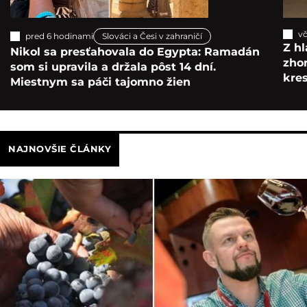
vč
pred 6 hodinami
Slováci a Česi v zahraničí
Z hl
Nikol sa presťahovala do Egypta: Ramadán
zho
som si upravila a držala pôst 14 dní.
kre
Miestnym sa páči tajomno žien
NAJNOVŠIE ČLÁNKY