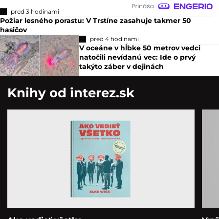
pred 3 hodinami
Požiar lesného porastu: V Trstíne zasahuje takmer 50
hasičov
pred 4 hodinami
V oceáne v hĺbke 50 metrov vedci
natočili nevídanú vec: Ide o prvý
takýto záber v dejinách
Knihy od interez.sk