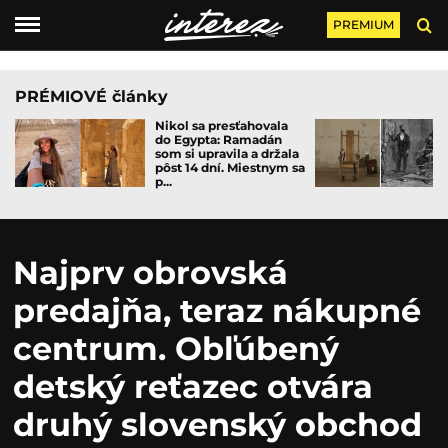
PREMIUM
PRÉMIOVÉ články
Nikol sa presťahovala
do Egypta: Ramadán
som si upravila a držala
pôst 14 dní. Miestnym sa
p...
Najprv obrovská
predajňa, teraz nákupné
centrum. Obľúbený
detský reťazec otvára
druhý slovenský obchod