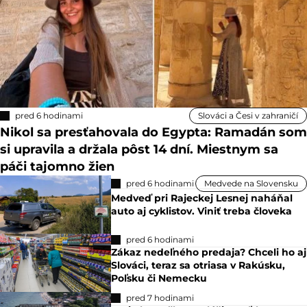
pred 6 hodinami
Slováci a Česi v zahraničí
Nikol sa presťahovala do Egypta: Ramadán som
si upravila a držala pôst 14 dní. Miestnym sa
páči tajomno žien
pred 6 hodinami
Medvede na Slovensku
Medveď pri Rajeckej Lesnej naháňal
auto aj cyklistov. Viniť treba človeka
pred 6 hodinami
Zákaz nedeľného predaja? Chceli ho aj
Slováci, teraz sa otriasa v Rakúsku,
Poľsku či Nemecku
pred 7 hodinami