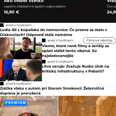
Ako vedieť všetko
Vra
Lepšími otázkami k lepším odpovediam
Červe
16,90 €
24,
pred 4 hodinami
Ľudia išli z kúpaliska do nemocnice: Čo presne sa stalo v
Diakovciach? Odpoveď stále nemáme
pred 4 hodinami
Filmové rebríčky
Vieme, ktoré nové filmy a seriály sa
oplatí vidieť tento víkend. Sú
najsledovanejšie
pred 5 hodinami
Litva varuje: Zvažuje Rusko útok na
kritickú infraštruktúru v Pobaltí?
pred 6 hodinami
Zrážka vlaku s autom pri Starom Smokovci: Železničná
doprava je prerušená