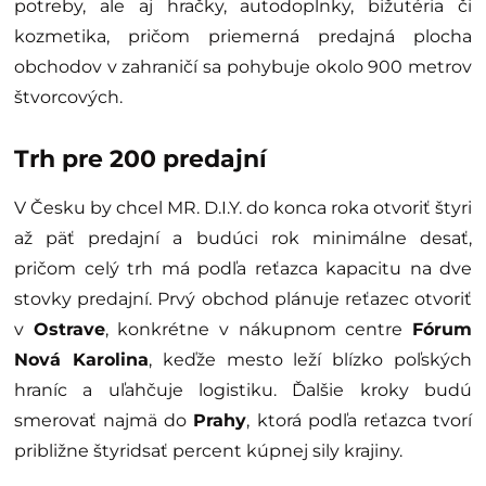
potreby, ale aj hračky, autodoplnky, bižutéria či
kozmetika, pričom priemerná predajná plocha
obchodov v zahraničí sa pohybuje okolo 900 metrov
štvorcových.
Trh pre 200 predajní
V Česku by chcel MR. D.I.Y. do konca roka otvoriť štyri
až päť predajní a budúci rok minimálne desať,
pričom celý trh má podľa reťazca kapacitu na dve
stovky predajní. Prvý obchod plánuje reťazec otvoriť
v
Ostrave
, konkrétne v nákupnom centre
Fórum
Nová Karolina
, keďže mesto leží blízko poľských
hraníc a uľahčuje logistiku. Ďalšie kroky budú
smerovať najmä do
Prahy
, ktorá podľa reťazca tvorí
približne štyridsať percent kúpnej sily krajiny.