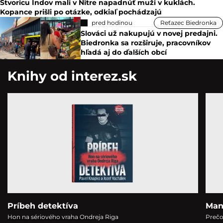
Štvoricu Indov mali v Nitre napadnúť muži v kuklách.
Kopance prišli po otázke, odkiaľ pochádzajú
pred hodinou
Reťazec Biedronka
Slováci už nakupujú v novej predajni.
Biedronka sa rozširuje, pracovníkov
hľadá aj do ďalších obcí
Knihy od interez.sk
Príbeh detektíva
Man
Hon na sériového vraha Ondreja Riga
Prečo