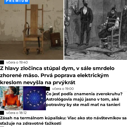
včera o 19:40
Z hlavy zločinca stúpal dym, v sále smrdelo
zhorené mäso. Prvá poprava elektrickým
kreslom nevyšla na prvýkrát
včera o 19:00
Čo jesť podľa znamenia zverokruhu?
Astrológovia majú jasno v tom, aké
potraviny by ste mali mať na tanieri
včera o 18:12
Zásah na termálnom kúpalisku: Viac ako sto návštevníkov sa
sťažuje na zdravotné ťažkosti