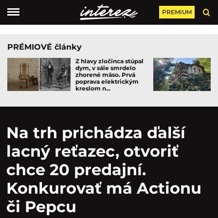
PREMIUM
PRÉMIOVÉ články
Z hlavy zločinca stúpal
dym, v sále smrdelo
zhorené mäso. Prvá
poprava elektrickým
kreslom n...
Na trh prichádza ďalší
lacný reťazec, otvoriť
chce 20 predajní.
Konkurovať má Actionu
či Pepcu