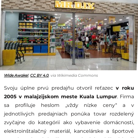
Wide Awake!
,
CC BY 4.0
, via Wikimedia Commons
Svoju úplne prvú predajňu otvoril reťazec
v roku
2005 v malajzijskom meste Kuala Lumpur
. Firma
sa profiluje heslom „vždy nízke ceny“ a v
jednotlivých predajniach ponúka tovar rozdelený
zvyčajne do kategórií ako vybavenie domácnosti,
elektroinštalačný materiál, kancelárske a športové