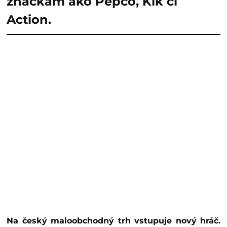
značkám ako Pepco, Kik či
Action.
Na český maloobchodný trh vstupuje nový hráč.