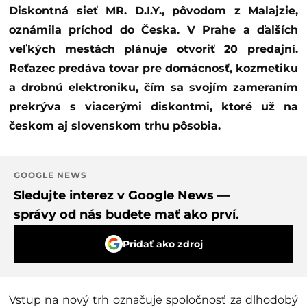
Diskontná sieť MR. D.I.Y., pôvodom z Malajzie,
oznámila príchod do Česka. V Prahe a ďalších
veľkých mestách plánuje otvoriť 20 predajní.
Reťazec predáva tovar pre domácnosť, kozmetiku
a drobnú elektroniku, čím sa svojím zameraním
prekrýva s viacerými diskontmi, ktoré už na
českom aj slovenskom trhu pôsobia.
GOOGLE NEWS
Sledujte interez v Google News —
správy od nás budete mať ako prví.
Pridať ako zdroj
Vstup na nový trh označuje spoločnosť za dlhodobý