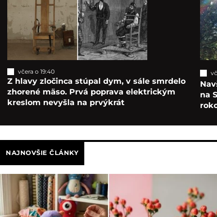
včera o 19:40
vč
Z hlavy zločinca stúpal dym, v sále smrdelo
Navš
zhorené mäso. Prvá poprava elektrickým
na S
kreslom nevyšla na prvýkrát
roko
NAJNOVŠIE ČLÁNKY