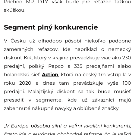
Príchod MR. D.I.Y. však bude pre reťazec ťažkou
skúškou.
Segment plný konkurencie
V Česku už dlhodobo pôsobí niekoľko podobne
zameraných reťazcov. Ide napríklad o nemecký
diskont KiK, ktorý v krajine prevádzkuje viac ako 230
predajní, poľský Pepco s 335 predajňami alebo
holandskú sieť
Action
, ktorá na český trh vstúpila v
roku 2020 a dnes tam prevádzkuje vyše 100
predajní. Malajzijský diskont sa tak bude musieť
presadiť v segmente, kde už zákazníci majú
zabehnuté nákupné návyky a obľúbené značky.
„
V Európe pôsobia silní a veľmi kvalitní konkurenti,
často ide o európske obchodné reťazce, čo je veľká