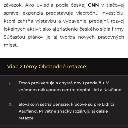
záväzok. Ako uviedla podľa českej
CNN
v tlačovej
správe, expanzia predstavuje viacročnú investíciu,
ktorá zahŕňa výstavbu a vybavenie predajní, rozvoj
lokálnych aktivít ako aj zriadenie českého sídla firmy.
Súčasťou plánov je aj tvorba nových pracovných
miest.
Viac z témy Obchodné reťazce:
Tesco prekvapuje a chystá novú predajňu. V
1.
známom nákupnom centre doplní Lidl a Kaufland
Slovákom šetria peniaze, kľúčové sú pre Lidl či
2.
Kaufland. Privátne značky rozširujú aj ďalšie
reťazce