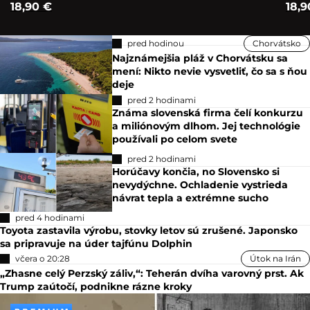
18,90 €
18,9
pred hodinou
Chorvátsko
Najznámejšia pláž v Chorvátsku sa
mení: Nikto nevie vysvetliť, čo sa s ňou
deje
pred 2 hodinami
Známa slovenská firma čelí konkurzu
a miliónovým dlhom. Jej technológie
používali po celom svete
pred 2 hodinami
Horúčavy končia, no Slovensko si
nevydýchne. Ochladenie vystrieda
návrat tepla a extrémne sucho
pred 4 hodinami
Toyota zastavila výrobu, stovky letov sú zrušené. Japonsko
sa pripravuje na úder tajfúnu Dolphin
včera o 20:28
Útok na Irán
„Zhasne celý Perzský záliv,“: Teherán dvíha varovný prst. Ak
Trump zaútočí, podnikne rázne kroky