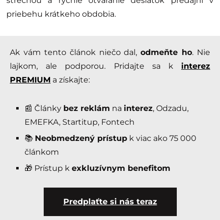
strechou a rýchle otváranie desiatok predajní v
priebehu krátkeho obdobia.
Ak vám tento článok niečo dal,
odmeňte ho
. Nie
lajkom, ale podporou. Pridajte sa k
interez
PREMIUM
a získajte:
📰 Články
bez reklám
na
interez
, Odzadu,
EMEFKA, Startitup, Fontech
📚
Neobmedzený prístup
k viac ako 75 000
článkom
🎁 Prístup k
exkluzívnym benefitom
Predplaťte si nás teraz