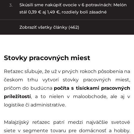
Skúsili sme nakúpiť ovocie v 6 potravinách: Melón
3.
stál 0,39 € aj 1,49 €, rozdiely boli zásadné
Zobraziť všetky články (462)
Stovky pracovných miest
Reťazec sľubuje, že už v prvých rokoch pôsobenia na
českom trhu vytvorí stovky pracovných miest,
pričom do budúcna
počíta s tisíckami pracovných
príležitostí
, a to nielen v maloobchode, ale aj v
logistike či administratíve.
Malajzijský reťazec patrí medzi najväčšie svetové
siete v segmente tovaru pre domácnosť a hobby.