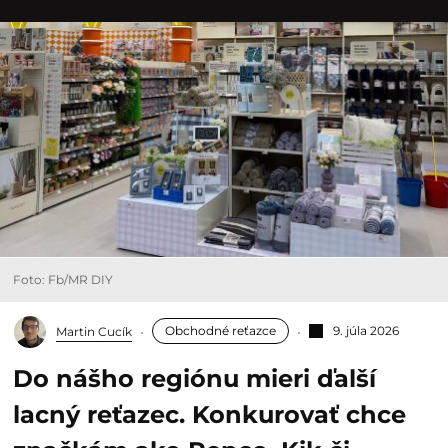
Foto: Fb/MR DIY
Obchodné reťazce
9. júla 2026
Martin Cucík
Do nášho regiónu mieri ďalší
lacný reťazec. Konkurovať chce