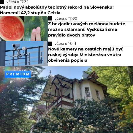
včera o 17:32
Padol nový absolútny teplotný rekord na Slovensku:
Namerali 42,2 stupňa Celzia
včera o 17:00
Z bezjadierkových melónov budete
možno sklamaní: Vyskúšali sme
pravidlo dvoch prstov
včera o 16:41
Nové kamery na cestách majú byť
ruskej výroby: Ministerstvo vnútra
obvinenia popiera