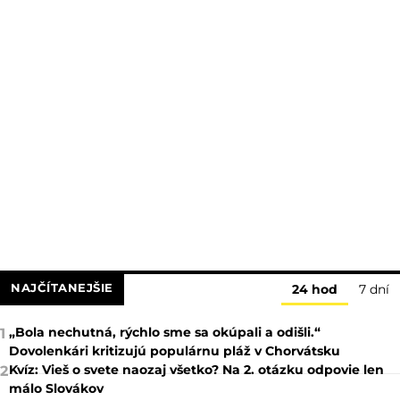
NAJČÍTANEJŠIE
24 hod
7 dní
„Bola nechutná, rýchlo sme sa okúpali a odišli.“
1
Dovolenkári kritizujú populárnu pláž v Chorvátsku
Kvíz: Vieš o svete naozaj všetko? Na 2. otázku odpovie len
2
málo Slovákov