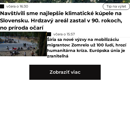
včera o 16:30
Tip na výlet
Navštívili sme najlepšie klimatické kúpele na
Slovensku. Hrdzavý areál zastal v 90. rokoch,
no príroda očarí
včera o 15:57
Šíria sa nové výzvy na mobilizáciu
migrantov: Zomrelo už 100 ľudí, hrozí
humanitárna kríza. Európska únia je
zraniteľná
Zobraziť viac