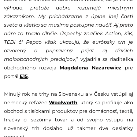
výhoda, pretože dobre rozumejú miestnym
zákazníkom. My prichádzame z úplne inej časti
sveta a všetko sa musíme postupne naučiť. Aj preto
nám to trvalo dlhšie. Úspechy značiek Action, KiK,
TEDi či Pepco však ukazujú, že európsky trh je
otvorený a pripravený prijať aj ďalších
maloobchodných predajcov
,“ vyjadrila sa riaditeľka
obchodného rozvoja
Magdalena Nazarewicz
pre
portál
E15
.
Minulý rok na trhy na Slovensku a v Česku vstúpil aj
nemecký reťazec
Woolworth
, ktorý sa profiluje ako
obchod s tisíckami produktov pre domácnosť, textil,
hračky či sezónny tovar a od svojho vstupu na
slovenský trh dosiahol už takmer dve desiatky
predajní.