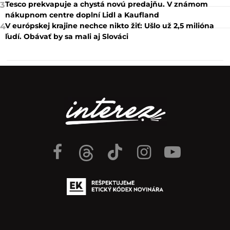
Tesco prekvapuje a chystá novú predajňu. V známom
3
nákupnom centre doplní Lidl a Kaufland
V európskej krajine nechce nikto žiť: Ušlo už 2,5 milióna
4
ľudí. Obávať by sa mali aj Slováci