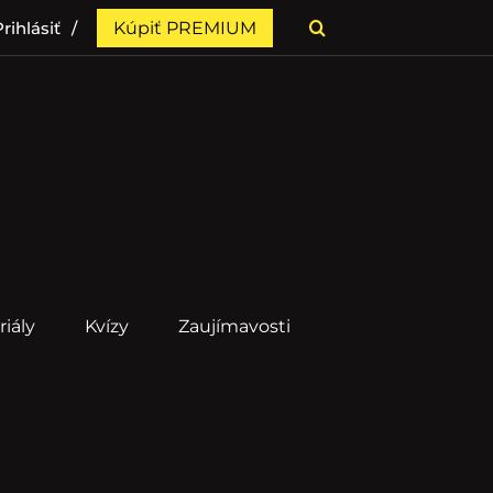
rihlásiť
Kúpiť PREMIUM
riály
Kvízy
Zaujímavosti