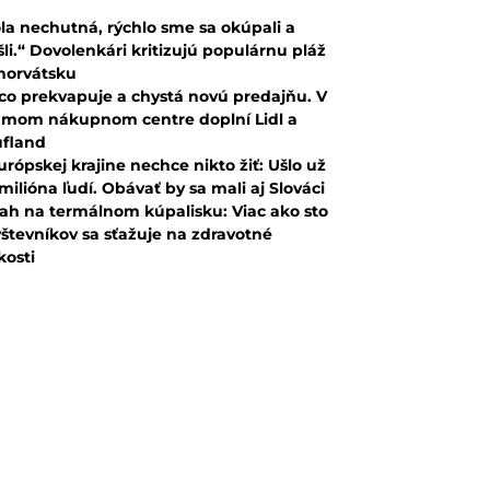
la nechutná, rýchlo sme sa okúpali a
šli.“ Dovolenkári kritizujú populárnu pláž
horvátsku
co prekvapuje a chystá novú predajňu. V
mom nákupnom centre doplní Lidl a
fland
urópskej krajine nechce nikto žiť: Ušlo už
 milióna ľudí. Obávať by sa mali aj Slováci
ah na termálnom kúpalisku: Viac ako sto
števníkov sa sťažuje na zdravotné
kosti