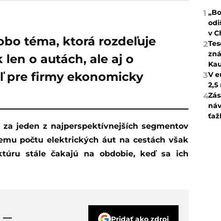
„Bo
1
odi
v C
obo téma, ktorá rozdeľuje
Tes
2
zná
 len o autách, ale aj o
Kau
iaľ pre firmy ekonomicky
V e
3
2,5
Zás
4
náv
ťaž
emu počtu elektrických áut na cestách však
uktúru stále čakajú na obdobie, keď sa ich
s —
Pridať ako zdroj