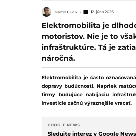
12. júna 2026
Martin Cucík
Elektromobilita je dlhod
motoristov. Nie je to však
infraštruktúre. Tá je zat
náročná.
Elektromobilita je často označovaná za jeden z najperspektívnejších segmentov
dopravy budúcnosti. Napriek rastúc
firmy budujúce nabíjaciu infraštr
investície začnú výraznejšie vracať.
GOOGLE NEWS
Sledujte interez v Google New