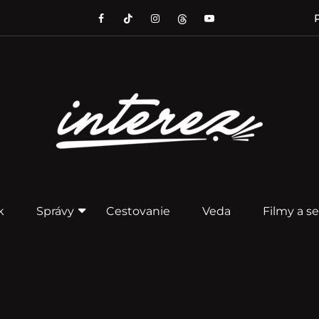
P
k
Správy
Cestovanie
Veda
Filmy a se