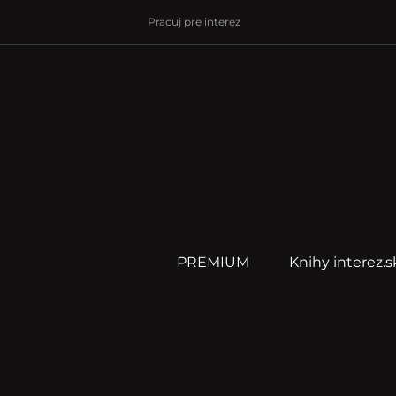
Pracuj pre interez
PREMIUM
Knihy interez.s