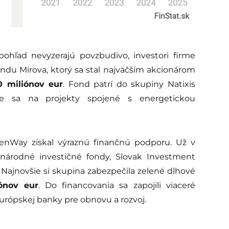
ohľad nevyzerajú povzbudivo, investori firme
ndu Mirova, ktorý sa stal najväčším akcionárom
0 miliónov eur
. Fond patrí do skupiny Natixis
je sa na projekty spojené s energetickou
enWay získal výraznú finančnú podporu. Už v
inárodné investičné fondy, Slovak Investment
 Najnovšie si skupina zabezpečila zelené dlhové
ónov eur
. Do financovania sa zapojili viaceré
urópskej banky pre obnovu a rozvoj.