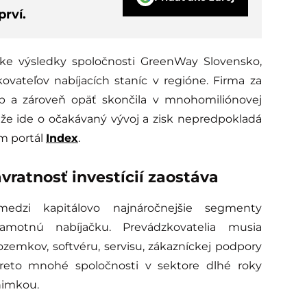
rví.
ske výsledky spoločnosti GreenWay Slovensko,
vateľov nabíjacích staníc v regióne. Firma za
b a zároveň opäť skončila v mnohomiliónovej
, že ide o očakávaný vývoj a zisk nepredpokladá
om portál
Index
.
vratnosť investícií zaostáva
medzi kapitálovo najnáročnejšie segmenty
 samotnú nabíjačku. Prevádzkovatelia musia
ozemkov, softvéru, servisu, zákazníckej podpory
preto mnohé spoločnosti v sektore dlhé roky
nimkou.