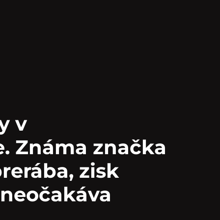
y v
te. Známa značka
rerába, zisk
y neočakáva