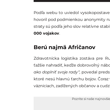
Podľa webu to uviedol vysokopostavený
hovoril pod podmienkou anonymity na 
straty sú podľa jeho slov relatívne st
000 vojakov
.
Berú najmä Afričanov
Zdravotnícka logistika zostáva pre R
ťažšie nahradiť, keďže dobrovoľný náb
ako doplniť svoje rady“,
povedal predst
ktoré nesú hlavnú ťarchu bojov. Čoraz
väzniciach, zadlžených občanov a cudz
Pozrite si naše najnovši