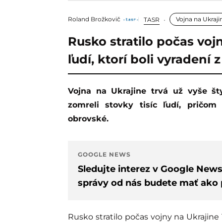
Roland Brožkovič
Vojna na Ukraji
TASR
Rusko stratilo počas vojn
ľudí, ktorí boli vyradení z
Vojna na Ukrajine trvá už vyše štyri roky a kvôli Putinovmu rozhodnutiu už
zomreli stovky tisíc ľudí, pričo
obrovské.
GOOGLE NEWS
Sledujte interez v Google New
správy od nás budete mať ako p
Rusko stratilo počas vojny na Ukrajine 1,