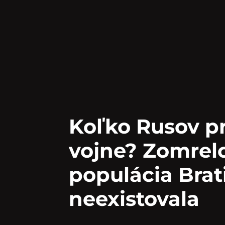
Koľko Rusov pri
vojne? Zomrelo
populácia Brat
neexistovala