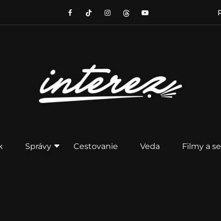
P
k
Správy
Cestovanie
Veda
Filmy a se