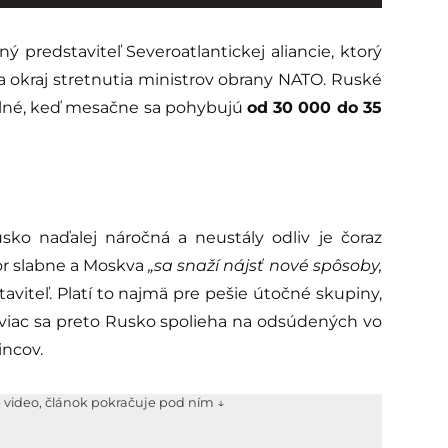
 predstaviteľ Severoatlantickej aliancie, ktorý
okraj stretnutia ministrov obrany NATO. Ruské
abilné, keď mesačne sa pohybujú
od 30 000 do 35
usko naďalej náročná a neustály odliv je čoraz
or slabne a Moskva
„sa snaží nájsť nové spôsoby,
aviteľ. Platí to najmä pre pešie útočné skupiny,
 viac sa preto Rusko spolieha na odsúdených vo
incov.
e video, článok pokračuje pod ním ↓