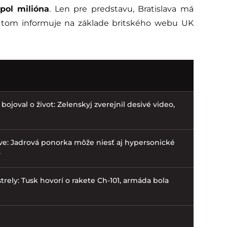
pol milióna
. Len pre predstavu, Bratislava má
 o tom informuje na základe britského webu UK
bojoval o život: Zelenskyj zverejnil desivé video,
ve: Jadrová ponorka môže niesť aj hypersonické
v
trely: Tusk hovorí o rakete Ch-101, armáda bola