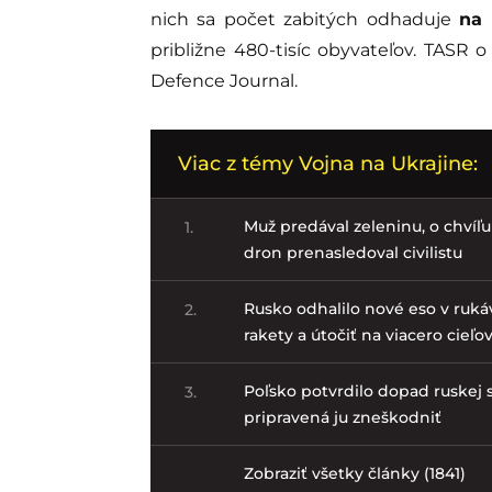
nich sa počet zabitých odhaduje
na 
približne 480-tisíc obyvateľov. TASR
Defence Journal.
Viac z témy Vojna na Ukrajine:
Muž predával zeleninu, o chvíľu 
1.
dron prenasledoval civilistu
Rusko odhalilo nové eso v ruká
2.
rakety a útočiť na viacero cieľo
Poľsko potvrdilo dopad ruskej s
3.
pripravená ju zneškodniť
Zobraziť všetky články (1841)