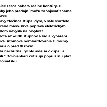
iec Tesca naberá reálne kontúry. O
vky jeho predajní môžu zabojovať známe
azce
lavy zločinca stúpal dym, v sále smrdelo
rené mäso. Prvá poprava elektrickým
slom nevyšla na prvýkrát
lota až 4000 stupňov a ľudia vyparení
iva. Atómové bombardovanie Hirošimy
udialo pred 81 rokmi
la nechutná, rýchlo sme sa okúpali a
šli.“ Dovolenkári kritizujú populárnu pláž
horvátsku