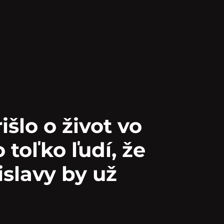
šlo o život vo
 toľko ľudí, že
islavy by už