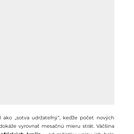
ako „sotva udržateľný“, keďže počet nových
okáže vyrovnať mesačnú mieru strát. Väčšina