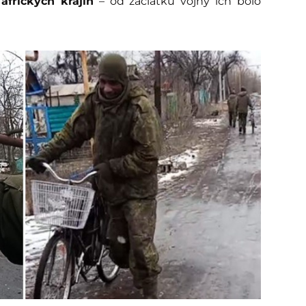
 afrických krajín
– od začiatku vojny ich bolo