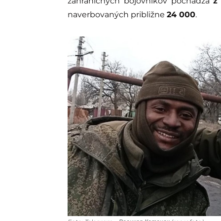
zahraničných bojovníkov pochádza
z
naverbovaných približne
24 000
.