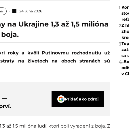
Kon
1
ne
24. júna 2026
sto
reť
y na Ukrajine 1,3 až 1,5 milióna
Z h
2
zho
 boja.
kre
Tep
3
zaž
sa 
m straty na životoch na oboch stranách sú
„Bo
4
odi
v C
s —
Pridať ako zdroj
rví.
3 až 1,5 milióna ľudí, ktorí boli vyradení z boja. Z