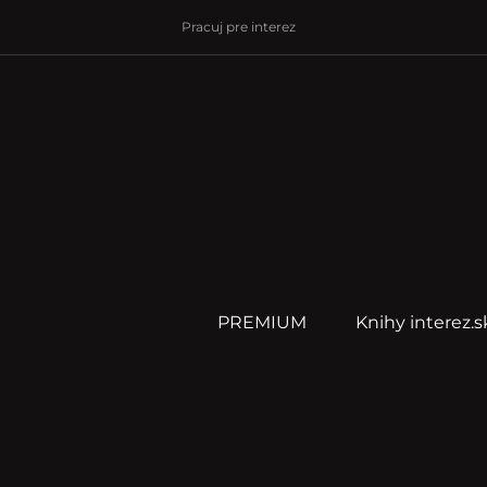
Pracuj pre interez
PREMIUM
Knihy interez.s