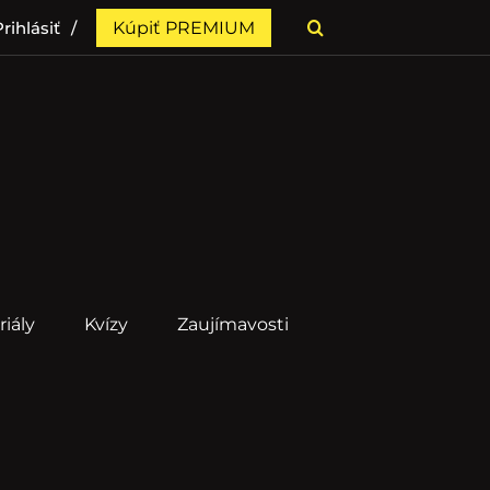
rihlásiť
Kúpiť PREMIUM
riály
Kvízy
Zaujímavosti