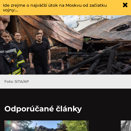
Ide zrejme o najväčší útok na Moskvu od začiatku
vojny:…
Foto: SITA/AP
Odporúčané články