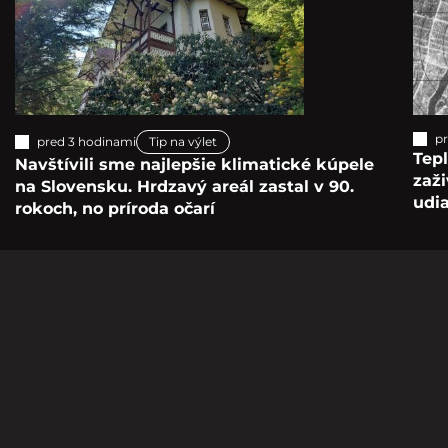
pr
pred 3 hodinami
Tip na výlet
Tepl
Navštívili sme najlepšie klimatické kúpele
zaž
na Slovensku. Hrdzavý areál zastal v 90.
udia
rokoch, no príroda očarí