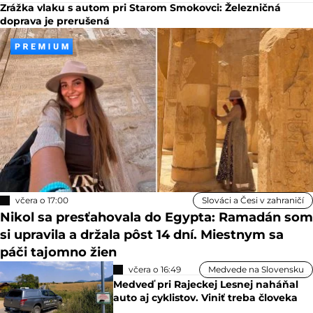
Zrážka vlaku s autom pri Starom Smokovci: Železničná
doprava je prerušená
včera o 17:00
Slováci a Česi v zahraničí
Nikol sa presťahovala do Egypta: Ramadán som
si upravila a držala pôst 14 dní. Miestnym sa
páči tajomno žien
včera o 16:49
Medvede na Slovensku
Medveď pri Rajeckej Lesnej naháňal
auto aj cyklistov. Viniť treba človeka