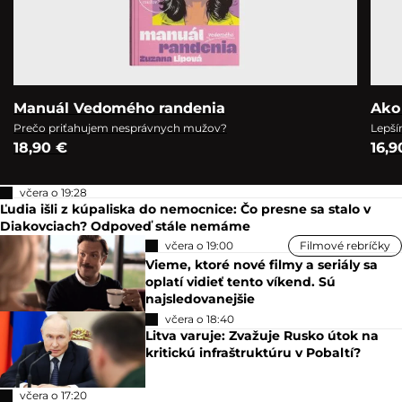
Manuál Vedomého randenia
Ako
Prečo priťahujem nesprávnych mužov?
Lepší
18,90 €
16,9
včera o 19:28
Ľudia išli z kúpaliska do nemocnice: Čo presne sa stalo v
Diakovciach? Odpoveď stále nemáme
včera o 19:00
Filmové rebríčky
Vieme, ktoré nové filmy a seriály sa
oplatí vidieť tento víkend. Sú
najsledovanejšie
včera o 18:40
Litva varuje: Zvažuje Rusko útok na
kritickú infraštruktúru v Pobaltí?
včera o 17:20