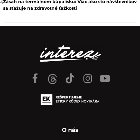
Zásah na termálnom kúpalisku: Viac ako sto návštevníkov
4
sa sťažuje na zdravotné ťažkosti
O nás