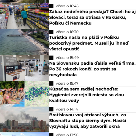
včera o 16:45
Zákaz nedeľného predaja? Chceli ho aj
Slováci, teraz sa otriasa v Rakúsku,
Poľsku či Nemecku
včera o 16:30
Turistka našla na pláži v Poľsku
podozrivý predmet. Museli ju ihneď
všetci opustiť
včera o 15:49
Na Slovensku padla ďalšia veľká firma.
Po 36 rokoch končí, zo strát sa
nevyhrabala
včera o 15:47
Kúpať sa sem radšej nechoďte:
Hygienici zverejnili miesta so zlou
kvalitou vody
včera o 14:14
Bratislavou vraj otriasol výbuch, zo
Slovnaftu stúpa čierny dym. Hasiči
vyzývajú ľudí, aby zatvorili okná
včera o 13:58