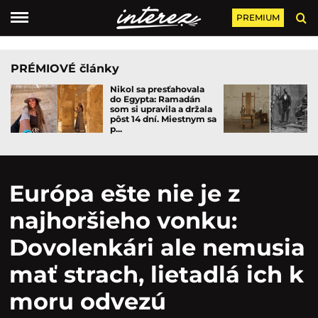
PREMIUM
PRÉMIOVÉ články
Nikol sa presťahovala
do Egypta: Ramadán
som si upravila a držala
pôst 14 dní. Miestnym sa
p...
Európa ešte nie je z
najhoršieho vonku:
Dovolenkári ale nemusia
mať strach, lietadlá ich k
moru odvezú