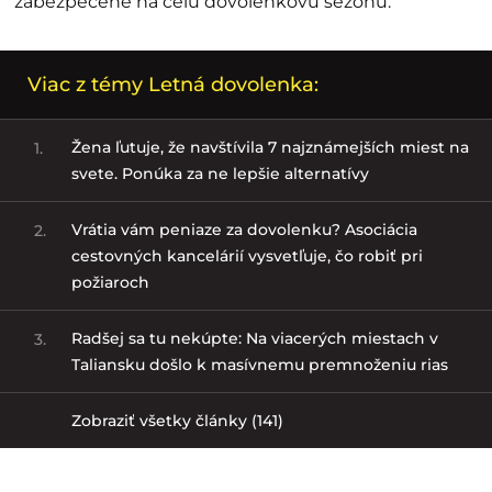
zabezpečené na celú dovolenkovú sezónu.
Viac z témy Letná dovolenka:
Žena ľutuje, že navštívila 7 najznámejších miest na
1.
svete. Ponúka za ne lepšie alternatívy
Vrátia vám peniaze za dovolenku? Asociácia
2.
cestovných kancelárií vysvetľuje, čo robiť pri
požiaroch
Radšej sa tu nekúpte: Na viacerých miestach v
3.
Taliansku došlo k masívnemu premnoženiu rias
Zobraziť všetky články (141)