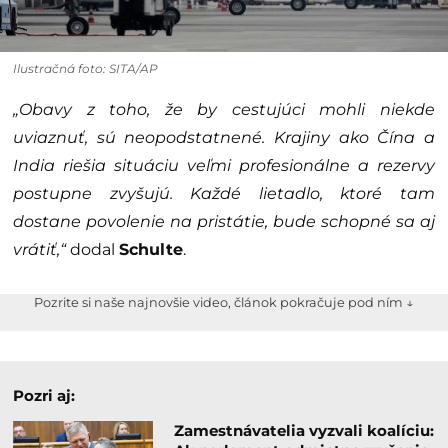
Ilustračná foto: SITA/AP
„Obavy z toho, že by cestujúci mohli niekde
uviaznuť, sú neopodstatnené. Krajiny ako Čína a
India riešia situáciu veľmi profesionálne a rezervy
postupne zvyšujú. Každé lietadlo, ktoré tam
dostane povolenie na pristátie, bude schopné sa aj
vrátiť,“
dodal
Schulte
.
Pozrite si naše najnovšie video, článok pokračuje pod ním ↓
Pozri aj:
Zamestnávatelia vyzvali koalíciu: