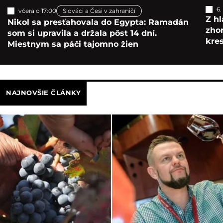
6.
včera o 17:00
Slováci a Česi v zahraničí
Z hl
Nikol sa presťahovala do Egypta: Ramadán
zho
som si upravila a držala pôst 14 dní.
kre
Miestnym sa páči tajomno žien
NAJNOVŠIE ČLÁNKY