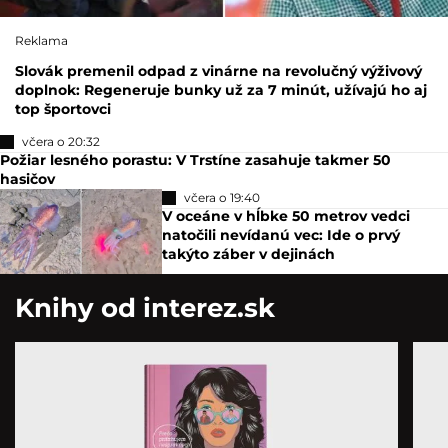
Reklama
Slovák premenil odpad z vinárne na revolučný výživový
doplnok: Regeneruje bunky už za 7 minút, užívajú ho aj
top športovci
včera o 20:32
Požiar lesného porastu: V Trstíne zasahuje takmer 50
hasičov
včera o 19:40
V oceáne v hĺbke 50 metrov vedci
natočili nevídanú vec: Ide o prvý
takýto záber v dejinách
Knihy od interez.sk