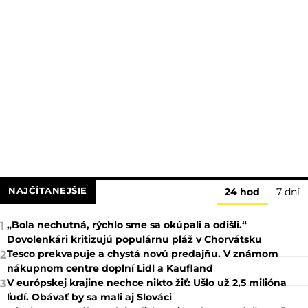
NAJČÍTANEJŠIE
24 hod
7 dní
„Bola nechutná, rýchlo sme sa okúpali a odišli.“
1
Dovolenkári kritizujú populárnu pláž v Chorvátsku
Tesco prekvapuje a chystá novú predajňu. V známom
2
nákupnom centre doplní Lidl a Kaufland
V európskej krajine nechce nikto žiť: Ušlo už 2,5 milióna
3
ľudí. Obávať by sa mali aj Slováci