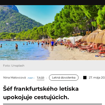
Foto: Unsplash
Nina Malovcová
Letná dovolenka
27. mája 20
TASR
Šéf frankfurtského letiska
upokojuje cestujúcich.