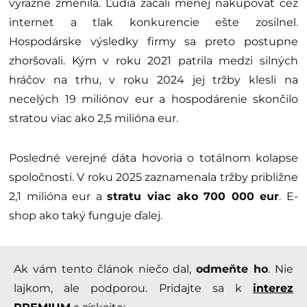
výrazne zmenila. Ľudia začali menej nakupovať cez
internet a tlak konkurencie ešte zosilnel.
Hospodárske výsledky firmy sa preto postupne
zhoršovali. Kým v roku 2021 patrila medzi silných
hráčov na trhu, v roku 2024 jej tržby klesli na
necelých 19 miliónov eur a hospodárenie skončilo
stratou viac ako 2,5 milióna eur.
Posledné verejné dáta hovoria o totálnom kolapse
spoločnosti. V roku 2025 zaznamenala tržby približne
2,1 milióna eur a
stratu viac ako 700 000 eur
. E-
shop ako taký funguje ďalej.
Ak vám tento článok niečo dal,
odmeňte ho
. Nie
lajkom, ale podporou. Pridajte sa k
interez