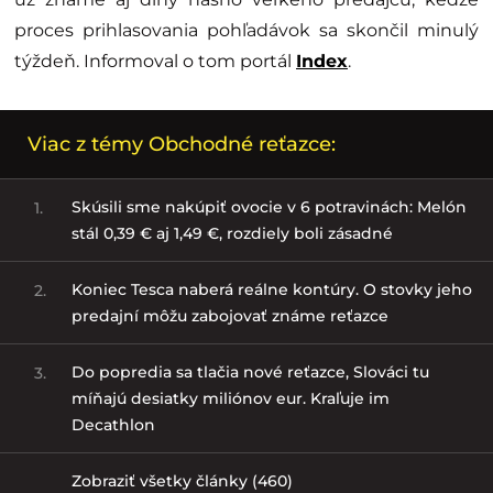
proces prihlasovania pohľadávok sa skončil minulý
týždeň. Informoval o tom portál
Index
.
Viac z témy Obchodné reťazce:
Skúsili sme nakúpiť ovocie v 6 potravinách: Melón
1.
stál 0,39 € aj 1,49 €, rozdiely boli zásadné
Koniec Tesca naberá reálne kontúry. O stovky jeho
2.
predajní môžu zabojovať známe reťazce
Do popredia sa tlačia nové reťazce, Slováci tu
3.
míňajú desiatky miliónov eur. Kraľuje im
Decathlon
Zobraziť všetky články (460)