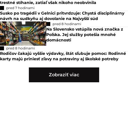
trestné stíhanie, zatiaľ však nikoho neobvinila
pred 7 hodinami
Susko po tragédii v Gelnici pritvrdzuje: Chystá disciplinárny
návrh na sudkyňu aj dovolanie na Najvyšší súd
pred 8 hodinami
Na Slovensko vstúpila nová značka z
Poľska. Jej služby potešia mnohé
domácnosti
pred 8 hodinami
Rodičov čakajú vyššie výdavky, štát sľubuje pomoc: Rodinné
karty majú priniesť zľavy na potraviny aj školské potreby
Zobraziť viac