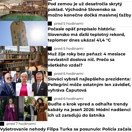
Pod zemou je už desaťročia skrytý
poklad. Východné Slovensko sa
možno konečne dočká masívnej ťažby
pred 5 hodinami
Počasie opäť prepísalo históriu:
Slovensko má ďalší teplotný rekord,
teplomer dnes ukázal 41,4 °C
pred 5 hodinami
Muž žije roky bez peňazí: 4 mesiace
nevlastnil doslova nič. Prečo sa
všetkého vzdal?
pred 6 hodinami
Slováci vybrali najlepšieho prezidenta:
Pellegrini môže ostatným len závidieť,
vyhráva Čaputová
pred 6 hodinami
Buďte o krok vpred a odhaľte trendy
kabáty na jeseň 2026: Módni nadšenci
ich už zaraďujú do šatníka
pred 7 hodinami
Vyšetrovanie nehody Filipa Turka sa posunulo: Polícia začala