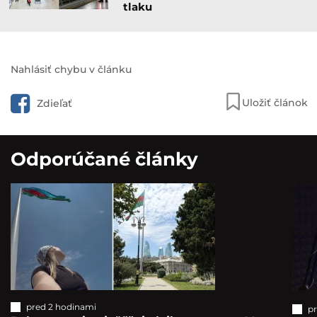
tlaku
Nahlásiť chybu v článku
Uložiť článok
Zdieľať
Odporúčané články
pred 2 hodinami
p