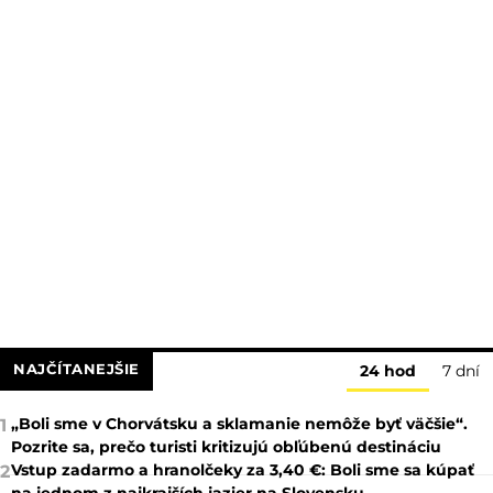
NAJČÍTANEJŠIE
24 hod
7 dní
„Boli sme v Chorvátsku a sklamanie nemôže byť väčšie“.
1
Pozrite sa, prečo turisti kritizujú obľúbenú destináciu
Vstup zadarmo a hranolčeky za 3,40 €: Boli sme sa kúpať
2
na jednom z najkrajších jazier na Slovensku