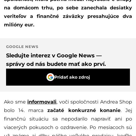
na domácom trhu, po sebe zanechala desiatky
veriteľov a finančné záväzky presahujúce dva
milióny eur.
GOOGLE NEWS
Sledujte interez v Google News —
správy od nás budete mať ako prví.
Pridať ako zdroj
Ako sme
informovali
, voči spoločnosti Andrea Shop
bolo 14. marca
začaté konkurzné konanie
. Jej
finančnú situáciu sa nepodarilo napraviť ani po
viacerých pokusoch o ozdravenie. Po mesiacoch sú
už známe aj dlhy nášho veľkého predajcu, keďže