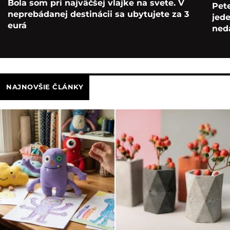
Bola som pri najväčšej vlajke na svete. V
Pete
neprebádanej destinácii sa ubytujete za 3
jede
eurá
ned
NAJNOVŠIE ČLÁNKY