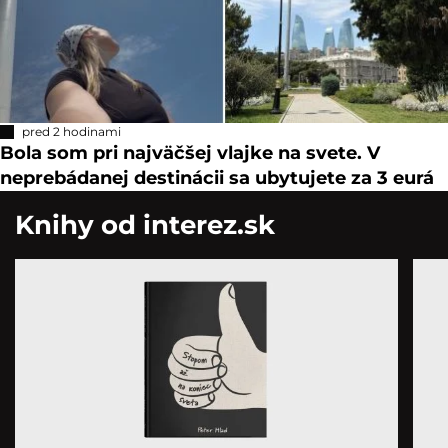
pred 2 hodinami
Bola som pri najväčšej vlajke na svete. V
neprebádanej destinácii sa ubytujete za 3 eurá
Knihy od interez.sk