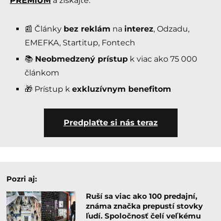
PREMIUM
a získajte:
📰 Články
bez reklám
na
interez
, Odzadu,
EMEFKA, Startitup, Fontech
📚
Neobmedzený prístup
k viac ako 75 000
článkom
🎁 Prístup k
exkluzívnym benefitom
Predplaťte si nás teraz
Pozri aj:
Ruší sa viac ako 100 predajní,
známa značka prepustí stovky
ľudí. Spoločnosť čelí veľkému