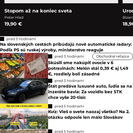
Stopom až na koniec sveta
Uro
Peter Hlad
Bizar
19,90 €
18,9
pred 3 hodinami
Na slovenských cestách pribúdajú nové automatické radary:
Podľa PS sú ruskej výroby, ministerstvo reaguje
pred 3 hodinami
Obchodné reťazce
Skúsili sme nakúpiť ovocie v 6
potravinách: Melón stál 0,39 € aj 1,49
€, rozdiely boli zásadné
pred 3 hodinami
Štát predáva luxusné auto, ľudia sa na
inzeráte bavia: Za vozidlo bez STK
chce vyše 20-tisíc
pred 5 hodinami
Kvíz: Vieš o svete naozaj všetko? Na 2.
otázku odpovie len málo Slovákov
pred 5 hodinami