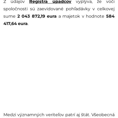
Z údajov
Registra úpadcov
vyplýva, že voči
spoločnosti sú zaevidované pohľadávky v celkovej
sume
2 043 872,19 eura
a majetok v hodnote
584
417,64
eura
.
Medzi významných veriteľov patrí aj štát. Všeobecná