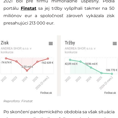
2021 bol pre firmu mimoriadne úspešný. Podľa
portálu
Finstat
sa jej tržby vyšplhali takmer na 50
miliónov eur a spoločnosť zároveň vykázala zisk
presahujúci 213 000 eur.
Reprofoto: Finstat
Po skončení pandemického obdobia sa však situácia