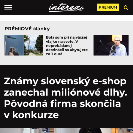
PREMIUM
PRÉMIOVÉ články
Bola som pri najväčšej
vlajke na svete. V
neprebádanej
destinácii sa ubytujete
za 3 eurá
Známy slovenský e-shop
zanechal miliónové dlhy.
Pôvodná firma skončila
v konkurze