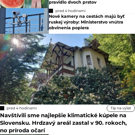
pravidlo dvoch prstov
pred 4 hodinami
Nové kamery na cestách majú byť
ruskej výroby: Ministerstvo vnútra
obvinenia popiera
pred 4 hodinami
Tip na výlet
Navštívili sme najlepšie klimatické kúpele na
Slovensku. Hrdzavý areál zastal v 90. rokoch,
no príroda očarí