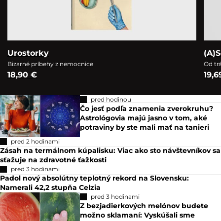
Urostorky
(A)S
Bizarné príbehy z nemocnice
Od tr
18,90 €
19,6
pred hodinou
Čo jesť podľa znamenia zverokruhu?
Astrológovia majú jasno v tom, aké
potraviny by ste mali mať na tanieri
pred 2 hodinami
Zásah na termálnom kúpalisku: Viac ako sto návštevníkov sa
sťažuje na zdravotné ťažkosti
pred 3 hodinami
Padol nový absolútny teplotný rekord na Slovensku:
Namerali 42,2 stupňa Celzia
pred 3 hodinami
Z bezjadierkových melónov budete
možno sklamaní: Vyskúšali sme