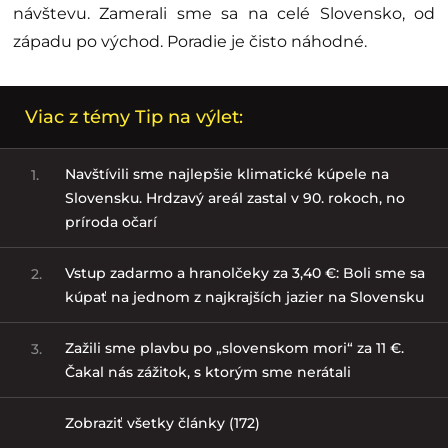
návštevu. Zamerali sme sa na celé Slovensko, od
západu po východ. Poradie je čisto náhodné.
Viac z témy Tip na výlet:
Navštívili sme najlepšie klimatické kúpele na
1.
Slovensku. Hrdzavý areál zastal v 90. rokoch, no
príroda očarí
Vstup zadarmo a hranolčeky za 3,40 €: Boli sme sa
2.
kúpať na jednom z najkrajších jazier na Slovensku
Zažili sme plavbu po „slovenskom mori“ za 11 €.
3.
Čakal nás zážitok, s ktorým sme nerátali
Zobraziť všetky články (172)