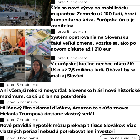
pred 5 hodinami
Šíria sa nové výzvy na mobilizáciu
migrantov: Zomrelo už 100 ľudí, hrozí
humanitárna kríza. Európska únia je
zraniteľná
pred 5 hodinami
Systém opatrovania na Slovensku
čaká veľká zmena. Pozrite sa, ako po
novom získate až 1 210 eur
pred 6 hodinami
V európskej krajine nechce nikto žiť:
Ušlo už 2,5 milióna ľudí. Obávať by sa
mali aj Slováci
pred 6 hodinami
Ani včerajší rekord nevydržal: Slovensko hlási nové historické
maximum, čaká už len na potvrdenie
pred 6 hodinami
Miliónový film sklamal divákov, Amazon to skúša znova:
Melania Trumpová dostane vlastný seriál
pred 7 hodinami
Nové pravidlá hypoték môžu prekvapiť tisíce Slovákov: Viac
vlastných peňazí nebudú potrebovať len investori
pred 8 hodinami
Vojna na Ukrajine