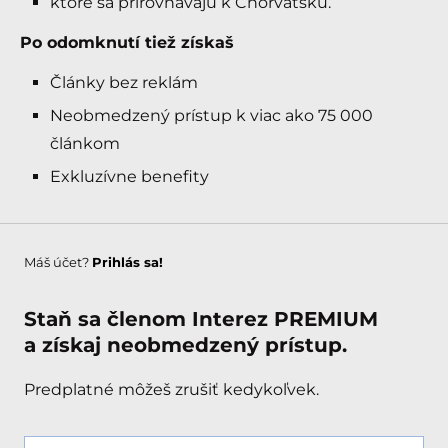
ktoré sa prirovnávajú k Chorvátsku.
Po odomknutí tiež získaš
Články bez reklám
Neobmedzený prístup k viac ako 75 000
článkom
Exkluzívne benefity
Máš účet?
Prihlás sa!
Staň sa členom Interez PREMIUM
a získaj neobmedzený prístup.
Predplatné môžeš zrušiť kedykoľvek.