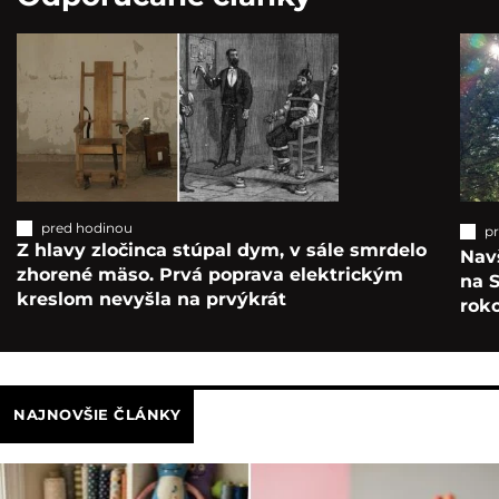
pred hodinou
p
Z hlavy zločinca stúpal dym, v sále smrdelo
Navš
zhorené mäso. Prvá poprava elektrickým
na S
kreslom nevyšla na prvýkrát
roko
NAJNOVŠIE ČLÁNKY