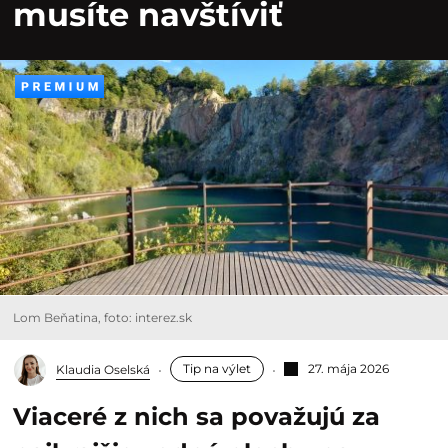
musíte navštíviť
Lom Beňatina, foto: interez.sk
Tip na výlet
27. mája 2026
Klaudia Oselská
Viaceré z nich sa považujú za