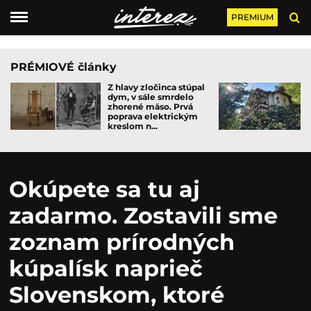
PREMIUM
PRÉMIOVÉ články
Z hlavy zločinca stúpal
dym, v sále smrdelo
zhorené mäso. Prvá
poprava elektrickým
kreslom n...
Okúpete sa tu aj
zadarmo. Zostavili sme
zoznam prírodných
kúpalísk naprieč
Slovenskom, ktoré