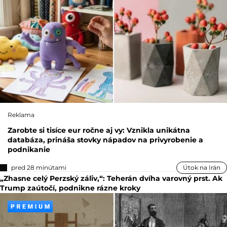
Reklama
Zarobte si tisíce eur ročne aj vy: Vznikla unikátna
databáza, prináša stovky nápadov na privyrobenie a
podnikanie
pred 28 minútami
Útok na Irán
„Zhasne celý Perzský záliv,“: Teherán dvíha varovný prst. Ak
Trump zaútočí, podnikne rázne kroky