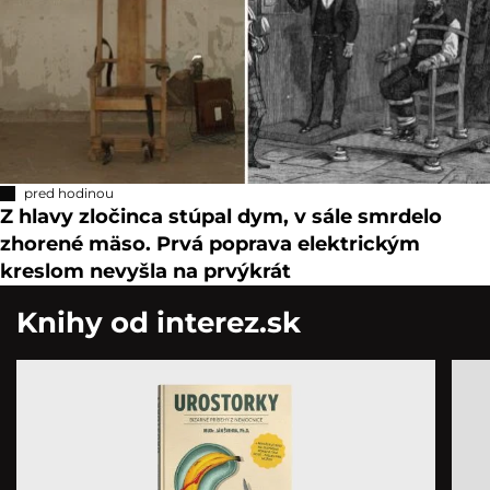
pred hodinou
Z hlavy zločinca stúpal dym, v sále smrdelo
zhorené mäso. Prvá poprava elektrickým
kreslom nevyšla na prvýkrát
Knihy od interez.sk