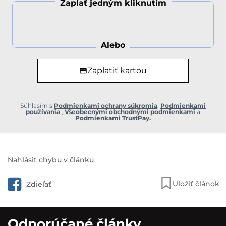
Zaplať jedným kliknutím
Alebo
Zaplatiť kartou
Súhlasím s
Podmienkami ochrany súkromia
,
Podmienkami
používania
,
Všeobecnými obchodnými podmienkami
a
Podmienkami TrustPay.
Nahlásiť chybu v článku
Uložiť článok
Zdieľať
Odporúčané články