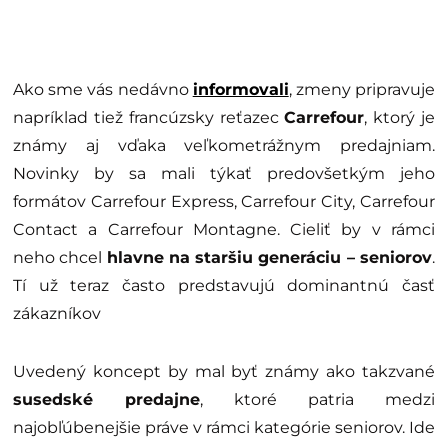
Ako sme vás nedávno
informovali
, zmeny pripravuje
napríklad tiež francúzsky reťazec
Carrefour
, ktorý je
známy aj vďaka veľkometrážnym predajniam.
Novinky by sa mali týkať predovšetkým jeho
formátov Carrefour Express, Carrefour City, Carrefour
Contact a Carrefour Montagne. Cieliť by v rámci
neho chcel
hlavne na staršiu generáciu – seniorov
.
Tí už teraz často predstavujú dominantnú časť
zákazníkov
Uvedený koncept by mal byť známy ako takzvané
susedské predajne
, ktoré patria medzi
najobľúbenejšie práve v rámci kategórie seniorov. Ide