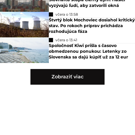
vyzývajú ľudí, aby zatvorili okná
včera o 13:58
Štvrtý blok Mochoviec dosiahol kritický
stav. Po rokoch príprav prichádza
rozhodujúca fáza
včera o 13:41
Spoločnosť Kiwi prišla s časovo
obmedzenou ponukou: Letenky zo
Slovenska sa dajú kúpiť už za 12 eur
Zobraziť viac