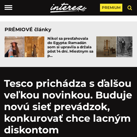
PREMIUM
PRÉMIOVÉ články
Nikol sa presťahovala
do Egypta: Ramadán
som si upravila a držala
pôst 14 dní. Miestnym sa
p...
Tesco prichádza s ďalšou
veľkou novinkou. Buduje
novú sieť prevádzok,
konkurovať chce lacným
diskontom