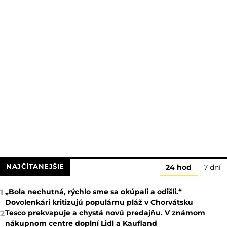
NAJČÍTANEJŠIE
24 hod
7 dní
„Bola nechutná, rýchlo sme sa okúpali a odišli.“
1
Dovolenkári kritizujú populárnu pláž v Chorvátsku
Tesco prekvapuje a chystá novú predajňu. V známom
2
nákupnom centre doplní Lidl a Kaufland