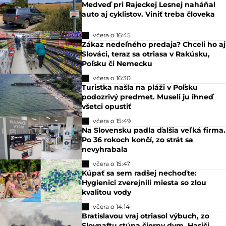
Medveď pri Rajeckej Lesnej naháňal
auto aj cyklistov. Viniť treba človeka
včera o 16:45
Zákaz nedeľného predaja? Chceli ho aj
Slováci, teraz sa otriasa v Rakúsku,
Poľsku či Nemecku
včera o 16:30
Turistka našla na pláži v Poľsku
podozrivý predmet. Museli ju ihneď
všetci opustiť
včera o 15:49
Na Slovensku padla ďalšia veľká firma.
Po 36 rokoch končí, zo strát sa
nevyhrabala
včera o 15:47
Kúpať sa sem radšej nechoďte:
Hygienici zverejnili miesta so zlou
kvalitou vody
včera o 14:14
Bratislavou vraj otriasol výbuch, zo
Slovnaftu stúpa čierny dym. Hasiči