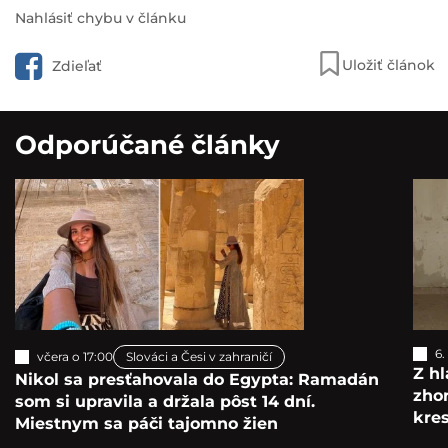
Nahlásiť chybu v článku
Uložiť článok
Zdieľať
Odporúčané články
6.
včera o 17:00
Slováci a Česi v zahraničí
Z hl
Nikol sa presťahovala do Egypta: Ramadán
zho
som si upravila a držala pôst 14 dní.
kre
Miestnym sa páči tajomno žien