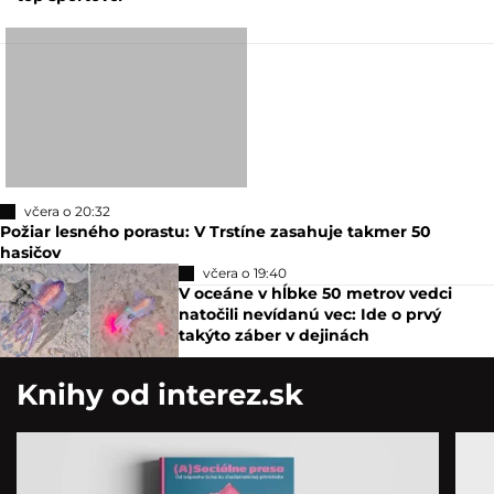
včera o 20:32
Požiar lesného porastu: V Trstíne zasahuje takmer 50
hasičov
včera o 19:40
V oceáne v hĺbke 50 metrov vedci
natočili nevídanú vec: Ide o prvý
takýto záber v dejinách
Knihy od interez.sk