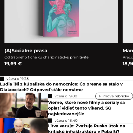
(A)Sociálne prasa
Man
Od trápneho ticha ku charizmatickej primitivite
Prečo
19,69 €
18,9
včera o 19:28
Ľudia išli z kúpaliska do nemocnice: Čo presne sa stalo v
Diakovciach? Odpoveď stále nemáme
včera o 19:00
Filmové rebríčky
Vieme, ktoré nové filmy a seriály sa
oplatí vidieť tento víkend. Sú
najsledovanejšie
včera o 18:40
Litva varuje: Zvažuje Rusko útok na
kritickú infraštruktúru v Pobaltí?