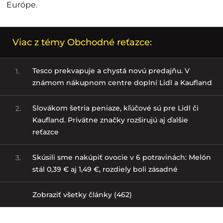
Európe.
Viac z témy Obchodné reťazce:
Tesco prekvapuje a chystá novú predajňu. V
1.
známom nákupnom centre doplní Lidl a Kaufland
Slovákom šetria peniaze, kľúčové sú pre Lidl či
2.
Kaufland. Privátne značky rozširujú aj ďalšie
reťazce
Skúsili sme nakúpiť ovocie v 6 potravinách: Melón
3.
stál 0,39 € aj 1,49 €, rozdiely boli zásadné
Zobraziť všetky články (462)