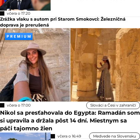
včera o 17:20
Zrážka vlaku s autom pri Starom Smokovci: Železničná
doprava je prerušená
včera o 17:00
Slováci a Česi v zahraničí
Nikol sa presťahovala do Egypta: Ramadán som
si upravila a držala pôst 14 dní. Miestnym sa
páči tajomno žien
včera o 16:49
Medvede na Slovensku