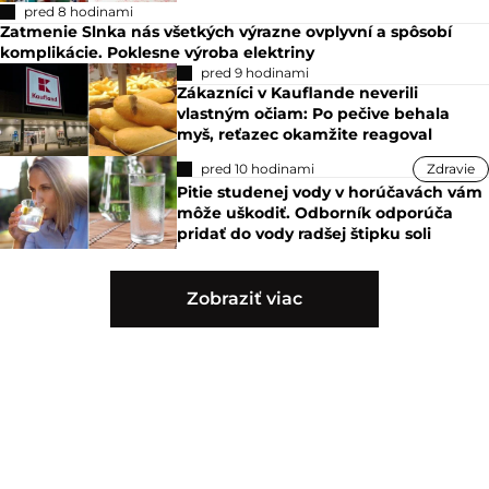
pred 8 hodinami
Zatmenie Slnka nás všetkých výrazne ovplyvní a spôsobí
komplikácie. Poklesne výroba elektriny
pred 9 hodinami
Zákazníci v Kauflande neverili
vlastným očiam: Po pečive behala
myš, reťazec okamžite reagoval
pred 10 hodinami
Zdravie
Pitie studenej vody v horúčavách vám
môže uškodiť. Odborník odporúča
pridať do vody radšej štipku soli
Zobraziť viac