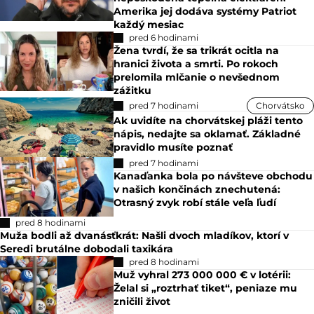
Amerika jej dodáva systémy Patriot
každý mesiac
pred 6 hodinami
Žena tvrdí, že sa trikrát ocitla na
hranici života a smrti. Po rokoch
prelomila mlčanie o nevšednom
zážitku
pred 7 hodinami
Chorvátsko
Ak uvidíte na chorvátskej pláži tento
nápis, nedajte sa oklamať. Základné
pravidlo musíte poznať
pred 7 hodinami
Kanaďanka bola po návšteve obchodu
v našich končinách znechutená:
Otrasný zvyk robí stále veľa ľudí
pred 8 hodinami
Muža bodli až dvanásťkrát: Našli dvoch mladíkov, ktorí v
Seredi brutálne dobodali taxikára
pred 8 hodinami
Muž vyhral 273 000 000 € v lotérii:
Želal si „roztrhať tiket“, peniaze mu
zničili život