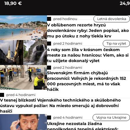
18,90 €
24,
pred hodinou
Letná dovolenka
V obľúbenom rezorte hryzú
dovolenkárov ryby: Jeden popísal, ako
mu po útoku z nohy tiekla krv
pred 2 hodinami
Tip na výlet
4 roky som žila v krásnom českom
meste za našou hranicou: Viem, ako si
tu užijete dokonalý výlet
pred 2 hodinami
Slovenským firmám chýbajú
pracovníci: Voľných je rekordných 152
000 pracovných miest, má to však
háčik
pred 4 hodinami
V tesnej blízkosti Vojenského technického a skúšobného
ústavu vypukol požiar: Na miesto smerujú aj dobrovoľní
hasiči
pred 4 hodinami
Vojna na Ukrajine
Ukrajine nezostala žiadna
nepoškodená tepelná elektráreň: