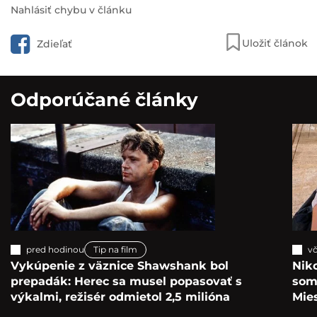
Nahlásiť chybu v článku
Uložiť článok
Zdieľať
Odporúčané články
pred hodinou
Tip na film
vč
Vykúpenie z väznice Shawshank bol
Nik
prepadák: Herec sa musel popasovať s
som 
výkalmi, režisér odmietol 2,5 milióna
Mie