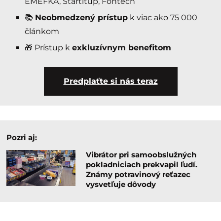
EMEFKA, Startitup, Fontech
📚
Neobmedzený prístup
k viac ako 75 000
článkom
🎁 Prístup k
exkluzívnym benefitom
Predplaťte si nás teraz
Pozri aj:
Vibrátor pri samoobslužných
pokladniciach prekvapil ľudí.
Známy potravinový reťazec
vysvetľuje dôvody