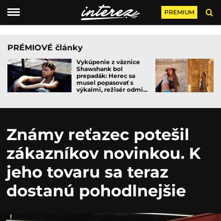
PREMIUM
PRÉMIOVÉ články
Vykúpenie z väznice
Shawshank bol
prepadák: Herec sa
musel popasovať s
výkalmi, režisér odmi...
Známy reťazec potešil
zákazníkov novinkou. K
jeho tovaru sa teraz
dostanú pohodlnejšie