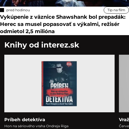
pred hodinou
Tip na film
Vykúpenie z väznice Shawshank bol prepadák:
Herec sa musel popasovať s výkalmi, režisér
odmietol 2,5 milióna
Knihy od interez.sk
Príbeh detektíva
Vra
Hon na sériového vraha Ondreja Riga
Červe