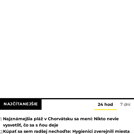
NAJČÍTANEJŠIE
24 hod
7 dní
Najznámejšia pláž v Chorvátsku sa mení: Nikto nevie
1
vysvetliť, čo sa s ňou deje
Kúpať sa sem radšej nechoďte: Hygienici zverejnili miesta
2