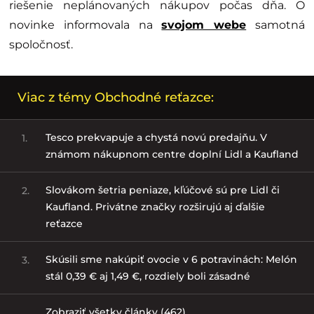
riešenie neplánovaných nákupov počas dňa. O
novinke informovala na
svojom webe
samotná
spoločnosť.
Viac z témy Obchodné reťazce:
Tesco prekvapuje a chystá novú predajňu. V
1.
známom nákupnom centre doplní Lidl a Kaufland
Slovákom šetria peniaze, kľúčové sú pre Lidl či
2.
Kaufland. Privátne značky rozširujú aj ďalšie
reťazce
Skúsili sme nakúpiť ovocie v 6 potravinách: Melón
3.
stál 0,39 € aj 1,49 €, rozdiely boli zásadné
Zobraziť všetky články (462)