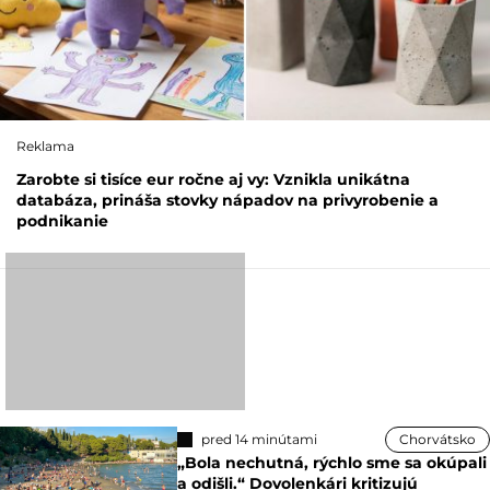
Reklama
Zarobte si tisíce eur ročne aj vy: Vznikla unikátna
databáza, prináša stovky nápadov na privyrobenie a
podnikanie
pred 14 minútami
Chorvátsko
„Bola nechutná, rýchlo sme sa okúpali
a odišli.“ Dovolenkári kritizujú