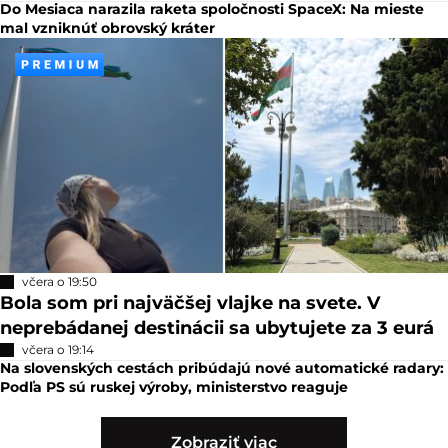
Do Mesiaca narazila raketa spoločnosti SpaceX: Na mieste
mal vzniknúť obrovský kráter
včera o 19:50
Bola som pri najväčšej vlajke na svete. V
neprebádanej destinácii sa ubytujete za 3 eurá
včera o 19:14
Na slovenských cestách pribúdajú nové automatické radary:
Podľa PS sú ruskej výroby, ministerstvo reaguje
Zobraziť viac