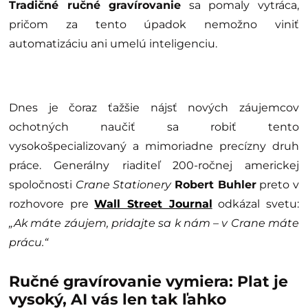
Tradičné ručné gravírovanie
sa pomaly vytráca,
pričom za tento úpadok nemožno viniť
automatizáciu ani umelú inteligenciu.
Dnes je čoraz ťažšie nájsť nových záujemcov
ochotných naučiť sa robiť tento
vysokošpecializovaný a mimoriadne precízny druh
práce. Generálny riaditeľ 200-ročnej americkej
spoločnosti
Crane Stationery
Robert Buhler
preto v
rozhovore pre
Wall Street Journal
odkázal svetu:
„Ak máte záujem, pridajte sa k nám – v Crane máte
prácu.“
Ručné gravírovanie vymiera: Plat je
vysoký, AI vás len tak ľahko