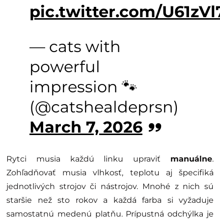
pic.twitter.com/U61zV
— cats with
powerful
impression 🐾
(@catshealdeprsn)
March 7, 2026
Rytci musia každú linku upraviť
manuálne
.
Zohľadňovať musia vlhkosť, teplotu aj špecifiká
jednotlivých strojov či nástrojov. Mnohé z nich sú
staršie než sto rokov a každá farba si vyžaduje
samostatnú medenú platňu. Prípustná odchýlka je