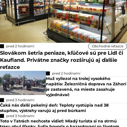
pred 2 hodinami
Obchodné reťazce
Slovákom šetria peniaze, kľúčové sú pre Lidl či
Kaufland. Privátne značky rozširujú aj ďalšie
reťazce
pred 2 hodinami
Muž vyliezol na trolej vysokého
napätia: Železničná doprava na Záhorí
je zastavená, na mieste zasahuje
vyjednávač
pred 3 hodinami
Čaká nás ďalší pekelný deň: Teploty vystúpia nad 38
stupňov, výstrahy varujú aj pred búrkami
pred 3 hodinami
Toto v Tatrách nechcete vidieť: Mladý turista si na strmú
trasu obul šľapky, ľudia hovoria o hazardovaní so životom