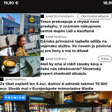
19,90 €
18,9
pred 50 minútami
Obchodné reťazce
Tesco prekvapuje a chystá novú
predajňu. V známom nákupnom
centre doplní Lidl a Kaufland
pred hodinou
Dánska princezná Isabella odišla na
vojenskú službu. Po novom je povinná
aj pre ženy a má to dôvod
pred hodinou
Káva
Mali by sme si robiť zásoby kávy a
čaká nás zdražovanie? Slovenský
expert zhodnotil situáciu
pred hodinou
Za tiket zaplatil len 6 eur, domov si odnesie takmer 75 500
eur: Slovák mal v Eurojackpote mimoriadne šťastie