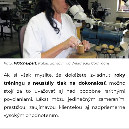
Foto:
Watchexpert
, Public domain, via Wikimedia Commons
Ak si však myslíte, že dokážete zvládnuť
roky
tréningu
a
neustály tlak na dokonalosť
, možno
stojí za to uvažovať aj nad podobne raritnými
povolaniami. Lákať môžu jedinečným zameraním,
prestížou, zaujímavou klientelou aj nadpriemerne
vysokým ohodnotením.