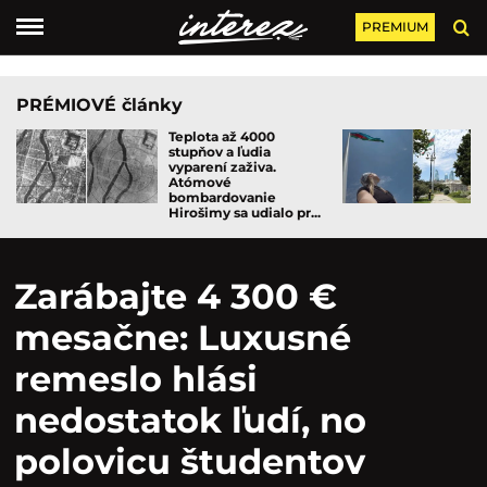
PREMIUM
PRÉMIOVÉ články
Teplota až 4000
stupňov a ľudia
vyparení zaživa.
Atómové
bombardovanie
Hirošimy sa udialo pr...
Zarábajte 4 300 €
mesačne: Luxusné
remeslo hlási
nedostatok ľudí, no
polovicu študentov