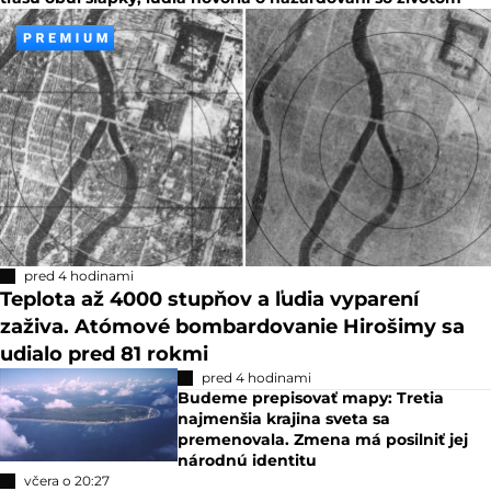
pred 4 hodinami
Teplota až 4000 stupňov a ľudia vyparení
zaživa. Atómové bombardovanie Hirošimy sa
udialo pred 81 rokmi
pred 4 hodinami
Budeme prepisovať mapy: Tretia
najmenšia krajina sveta sa
premenovala. Zmena má posilniť jej
národnú identitu
včera o 20:27