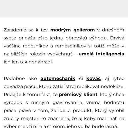
Zaradenie sa k tzv.
modrým golierom
v dnešnom
svete prináša ešte jednu obrovskú výhodu. Drvivá
väčšina robotníkov a remeselníkov si totiž môže v
najbližších rokoch vydýchnuť –
umelá inteligencia
ich len tak nenahradí.
Podobne ako
automechanik
či
kováč
, aj rytec
odvádza prácu, ktorú zatiaľ stroj replikovať nedokáže.
Pridajte k tomu fakt, že
prémiový klient
, ktorý chce
výrobok s ručným gravírovaním, vníma hodnotu
práce práve v tom, že ide o produkt, ktorý vyrobil
zručný majster. To znamená, že aj keby mal mať na
výber medzi ním a strojom, jeho voľba bude jasná.