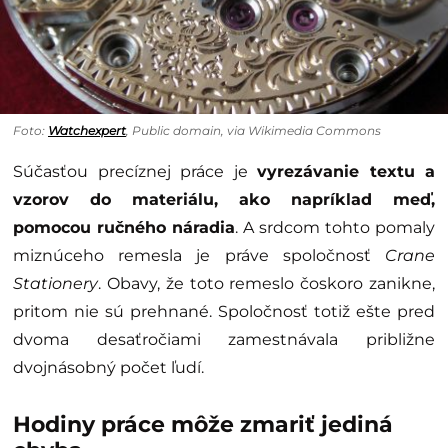
Foto:
Watchexpert
, Public domain, via Wikimedia Commons
Súčasťou precíznej práce je
vyrezávanie textu a
vzorov do materiálu, ako napríklad meď,
pomocou ručného náradia
. A srdcom tohto pomaly
miznúceho remesla je práve spoločnosť
Crane
Stationery
. Obavy, že toto remeslo čoskoro zanikne,
pritom nie sú prehnané. Spoločnosť totiž ešte pred
dvoma desaťročiami zamestnávala približne
dvojnásobný počet ľudí.
Hodiny práce môže zmariť jediná