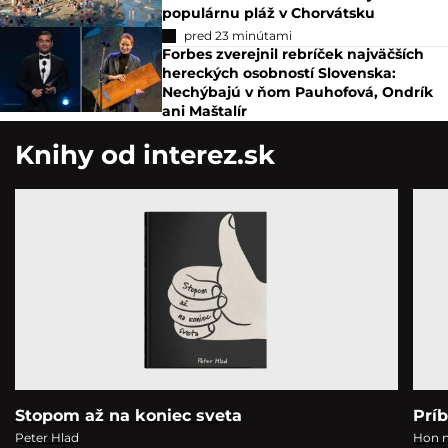
populárnu pláž v Chorvátsku
pred 23 minútami
Forbes zverejnil rebríček najväčších
hereckých osobností Slovenska:
Nechýbajú v ňom Pauhofová, Ondrík
ani Maštalír
Knihy od interez.sk
Stopom až na koniec sveta
Prí
Peter Hlad
Hon n