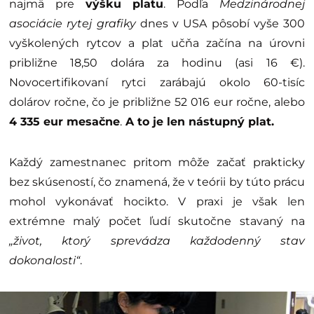
najmä pre
výšku platu
. Podľa
Medzinárodnej
asociácie rytej grafiky
dnes v USA pôsobí vyše 300
vyškolených rytcov a plat učňa začína na úrovni
približne 18,50 dolára za hodinu (asi 16 €).
Novocertifikovaní rytci zarábajú okolo 60-tisíc
dolárov ročne, čo je približne 52 016 eur ročne, alebo
4 335 eur mesačne
.
A to je len nástupný plat.
Každý zamestnanec pritom môže začať prakticky
bez skúseností, čo znamená, že v teórii by túto prácu
mohol vykonávať hocikto. V praxi je však len
extrémne malý počet ľudí skutočne stavaný na
„život, ktorý sprevádza každodenný stav
dokonalosti“
.