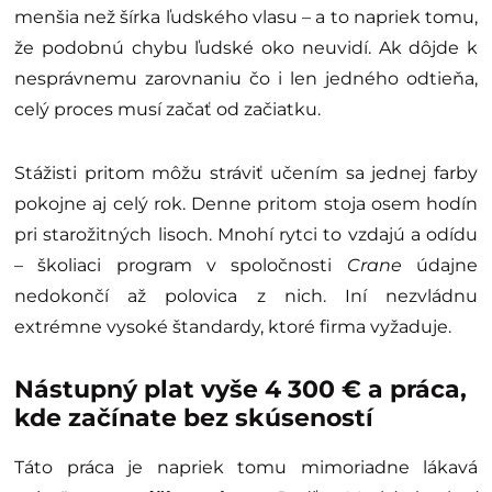
menšia než šírka ľudského vlasu – a to napriek tomu,
že podobnú chybu ľudské oko neuvidí. Ak dôjde k
nesprávnemu zarovnaniu čo i len jedného odtieňa,
celý proces musí začať od začiatku.
Stážisti pritom môžu stráviť učením sa jednej farby
pokojne aj celý rok. Denne pritom stoja osem hodín
pri starožitných lisoch. Mnohí rytci to vzdajú a odídu
– školiaci program v spoločnosti
Crane
údajne
nedokončí až polovica z nich. Iní nezvládnu
extrémne vysoké štandardy, ktoré firma vyžaduje.
Nástupný plat vyše 4 300 € a práca,
kde začínate bez skúseností
Táto práca je napriek tomu mimoriadne lákavá