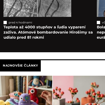
pred 4 hodinami
vč
Teplota až 4000 stupňov a ľudia vyparení
Bola
zaživa. Atómové bombardovanie Hirošimy sa
nepr
udialo pred 81 rokmi
eur
NAJNOVŠIE ČLÁNKY