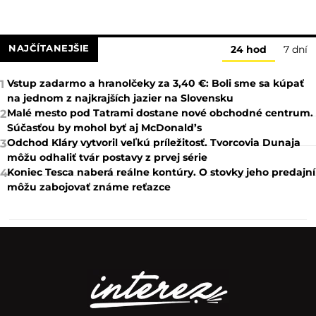
NAJČÍTANEJŠIE
24 hod
7 dní
Vstup zadarmo a hranolčeky za 3,40 €: Boli sme sa kúpať
1
na jednom z najkrajších jazier na Slovensku
Malé mesto pod Tatrami dostane nové obchodné centrum.
2
Súčasťou by mohol byť aj McDonald’s
Odchod Kláry vytvoril veľkú príležitosť. Tvorcovia Dunaja
3
môžu odhaliť tvár postavy z prvej série
Koniec Tesca naberá reálne kontúry. O stovky jeho predajní
4
môžu zabojovať známe reťazce