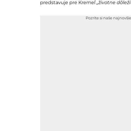
predstavuje pre Kremeľ
„životne dôlež
Pozrite si naše najnovši