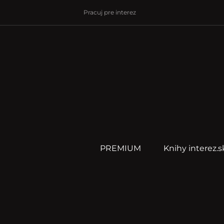
Pracuj pre interez
PREMIUM
Knihy interez.s