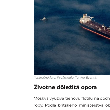
Ilustračné foto: Profimedia. Tanker Eventin
Životne dôležitá opora
Moskva využíva tieňovú flotilu na obc
ropy. Podľa britského ministerstva obr