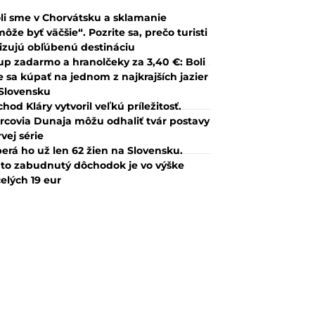
li sme v Chorvátsku a sklamanie
ôže byť väčšie“. Pozrite sa, prečo turisti
tizujú obľúbenú destináciu
up zadarmo a hranolčeky za 3,40 €: Boli
 sa kúpať na jednom z najkrajších jazier
Slovensku
hod Kláry vytvoril veľkú príležitosť.
rcovia Dunaja môžu odhaliť tvár postavy
rvej série
erá ho už len 62 žien na Slovensku.
to zabudnutý dôchodok je vo výške
elých 19 eur