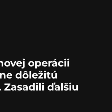
novej operácii
tne dôležitú
 Zasadili ďalšiu