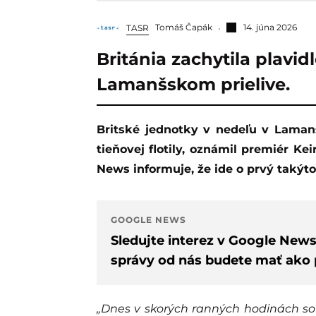
Tomáš Čapák
14. júna 2026
TASR
Británia zachytila plavidl
Lamanšskom prielive.
Britské jednotky v nedeľu v Lamanšskom prielive zachytili tanker z tzv. ruskej
tieňovej flotily, oznámil premiér Ke
News informuje, že ide o prvý takýto
GOOGLE NEWS
Sledujte interez v Google New
správy od nás budete mať ako p
„Dnes v skorých ranných hodinách so