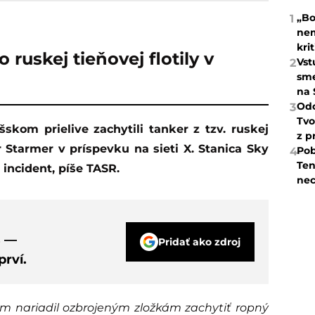
„Bo
1
nem
kri
o ruskej tieňovej flotily v
Vst
2
sme
na 
Odc
3
Tvo
z p
ir Starmer v príspevku na sieti X. Stanica Sky
Pob
4
Ten
 incident, píše TASR.
nec
s —
Pridať ako zdroj
rví.
m nariadil ozbrojeným zložkám zachytiť ropný