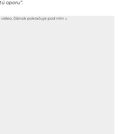
itú oporu“
.
e video, článok pokračuje pod ním ↓