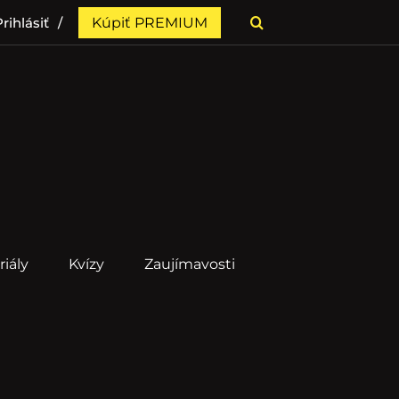
rihlásiť
Kúpiť PREMIUM
riály
Kvízy
Zaujímavosti