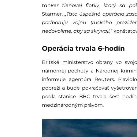
tanker tieňovej flotily, ktorý sa p
Starmer.
„Táto úspešná operácia zasa
podporujú vojnu (ruského prezide
nedovolíme, aby sa skrývali,“
konštatov
Operácia trvala 6-hodín
Britské ministerstvo obrany vo svojo
námornej pechoty a Národnej kriminál
informuje agentúra Reuters. Plavid
pobreží a bude pokračovať vyšetrovanie
podľa stanice BBC trvala šesť hodí
medzinárodným právom.