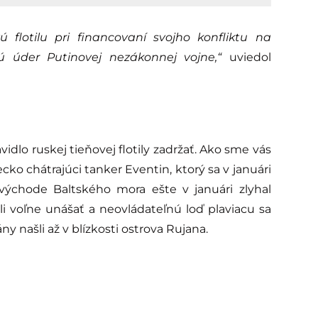
 flotilu pri financovaní svojho konfliktu na
ú úder Putinovej nezákonnej vojne,“
uviedol
vidlo ruskej tieňovej flotily zadržať. Ako sme vás
ecko chátrajúci tanker Eventin, ktorý sa v januári
východe Baltského mora ešte v januári zlyhal
i voľne unášať a neovládateľnú loď plaviacu sa
našli až v blízkosti ostrova Rujana.