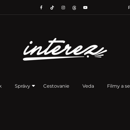
P
k
Správy
Cestovanie
Veda
Filmy a se