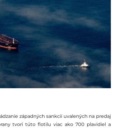
hádzanie západných sankcií uvalených na predaj
any tvorí túto flotilu viac ako 700 plavidiel a