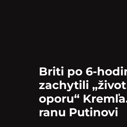
Briti po 6-hodi
zachytili „živo
oporu“ Kremľa.
ranu Putinovi