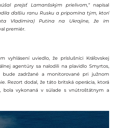
okúšal prejsť Lamanšským prielivom,“
napísal
dila ďalšiu ranu Rusku a pripomína tým, ktorí
nta Vladimira) Putina na Ukrajine, že im
al premiér.
m vyhlásení uviedlo, že príslušníci Kráľovskej
nej agentúry sa nalodili na plavidlo Smyrtos,
lo bude zadržané a monitorované pri južnom
. Rezort dodal, že táto britská operácia, ktorá
n, bola vykonaná v súlade s vnútroštátnym a