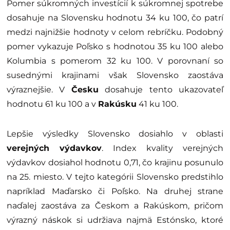
Pomer súkromných investícií k súkromnej spotrebe
dosahuje na Slovensku hodnotu 34 ku 100, čo patrí
medzi najnižšie hodnoty v celom rebríčku. Podobný
pomer vykazuje Poľsko s hodnotou 35 ku 100 alebo
Kolumbia s pomerom 32 ku 100. V porovnaní so
susednými krajinami však Slovensko zaostáva
výraznejšie. V
Česku
dosahuje tento ukazovateľ
hodnotu 61 ku 100 a v
Rakúsku
41 ku 100.
Lepšie výsledky Slovensko dosiahlo v oblasti
verejných výdavkov
. Index kvality verejných
výdavkov dosiahol hodnotu 0,71, čo krajinu posunulo
na 25. miesto. V tejto kategórii Slovensko predstihlo
napríklad Maďarsko či Poľsko. Na druhej strane
naďalej zaostáva za Českom a Rakúskom, pričom
výrazný náskok si udržiava najmä Estónsko, ktoré