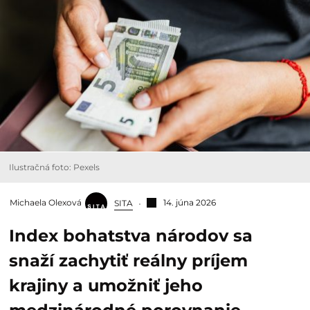
Ilustračná foto: Pexels
Michaela Olexová
14. júna 2026
SITA
Index bohatstva národov sa
snaží zachytiť reálny príjem
krajiny a umožniť jeho