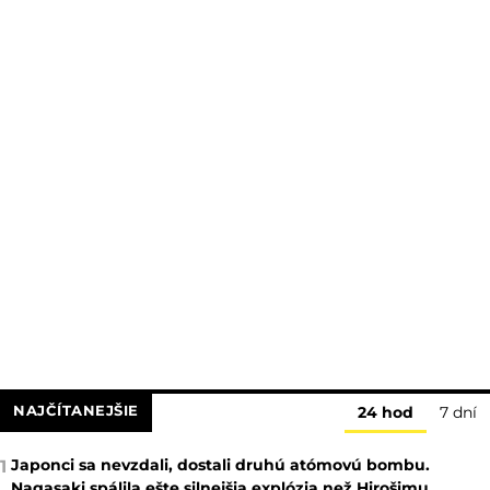
NAJČÍTANEJŠIE
24 hod
7 dní
Japonci sa nevzdali, dostali druhú atómovú bombu.
1
Nagasaki spálila ešte silnejšia explózia než Hirošimu