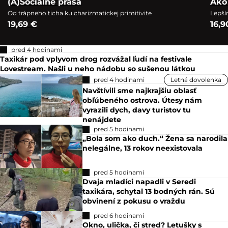
(A)Sociálne prasa
Ako
Od trápneho ticha ku charizmatickej primitivite
Lepší
19,69 €
16,9
pred 4 hodinami
Taxikár pod vplyvom drog rozvážal ľudí na festivale
Lovestream. Našli u neho nádobu so sušenou látkou
pred 4 hodinami
Letná dovolenka
Navštívili sme najkrajšiu oblasť
obľúbeného ostrova. Útesy nám
vyrazili dych, davy turistov tu
nenájdete
pred 5 hodinami
„Bola som ako duch.“ Žena sa narodila
nelegálne, 13 rokov neexistovala
pred 5 hodinami
Dvaja mladíci napadli v Seredi
taxikára, schytal 13 bodných rán. Sú
obvinení z pokusu o vraždu
pred 6 hodinami
Okno, ulička, či stred? Letušky s