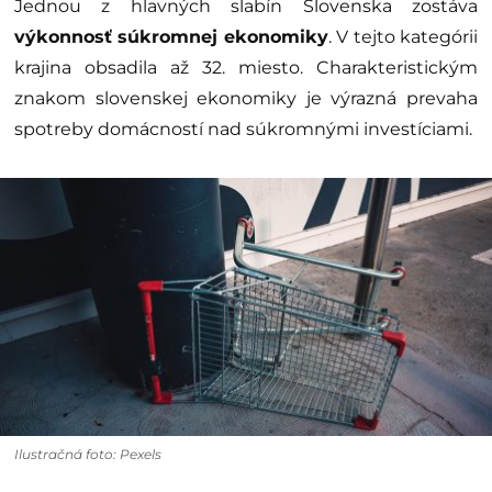
Jednou z hlavných slabín Slovenska zostáva
výkonnosť súkromnej ekonomiky
. V tejto kategórii
krajina obsadila až 32. miesto. Charakteristickým
znakom slovenskej ekonomiky je výrazná prevaha
spotreby domácností nad súkromnými investíciami.
Ilustračná foto: Pexels