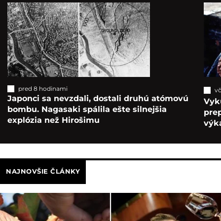
pred 8 hodinami
vč
Japonci sa nevzdali, dostali druhú atómovú
Vyk
bombu. Nagasaki spálila ešte silnejšia
pre
explózia než Hirošimu
výka
NAJNOVŠIE ČLÁNKY