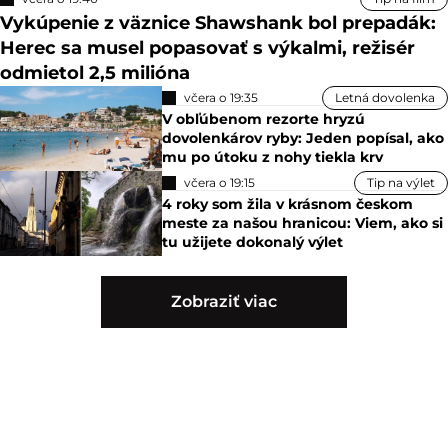
Vykúpenie z väznice Shawshank bol prepadák:
Herec sa musel popasovať s výkalmi, režisér
odmietol 2,5 milióna
včera o 19:35
Letná dovolenka
V obľúbenom rezorte hryzú
dovolenkárov ryby: Jeden popísal, ako
mu po útoku z nohy tiekla krv
včera o 19:15
Tip na výlet
4 roky som žila v krásnom českom
meste za našou hranicou: Viem, ako si
tu užijete dokonalý výlet
Zobraziť viac