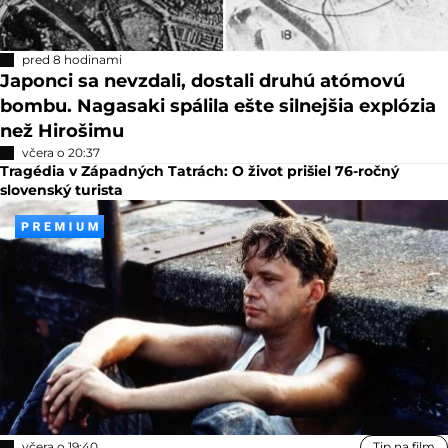
pred 8 hodinami
Japonci sa nevzdali, dostali druhú atómovú
bombu. Nagasaki spálila ešte silnejšia explózia
než Hirošimu
včera o 20:37
Tragédia v Západných Tatrách: O život prišiel 76-ročný
slovenský turista
včera o 19:40
Tip na film