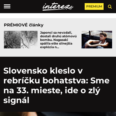
PREMIUM
PRÉMIOVÉ články
Japonci sa nevzdali,
dostali druhú atómovú
bombu. Nagasaki
spálila ešte silnejšia
explózia n...
Slovensko kleslo v
rebríčku bohatstva: Sme
na 33. mieste, ide o zlý
signál