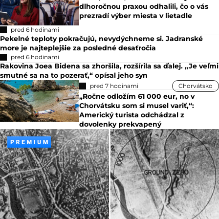
dlhoročnou praxou odhalili, čo o vás
prezradí výber miesta v lietadle
pred 6 hodinami
Pekelné teploty pokračujú, nevydýchneme si. Jadranské
more je najteplejšie za posledné desaťročia
pred 6 hodinami
Rakovina Joea Bidena sa zhoršila, rozšírila sa ďalej. „Je veľmi
smutné sa na to pozerať,“ opísal jeho syn
pred 7 hodinami
Chorvátsko
„Ročne odložím 61 000 eur, no v
Chorvátsku som si musel variť,“:
Americký turista odchádzal z
dovolenky prekvapený