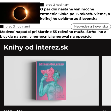
pred 2 hodinami
O pár dní nastane výnimočné
zatmenie Slnka po 15 rokoch. Vieme, o
koľkej ho uvidíme zo Slovenska
pred 3 hodinami
Medvede na Slovensku
Medveď napadol pri Martine 55-ročného muža. Strhol ho z
bicykla na zem, v nemocnici smeroval na operáciu
Knihy od interez.sk