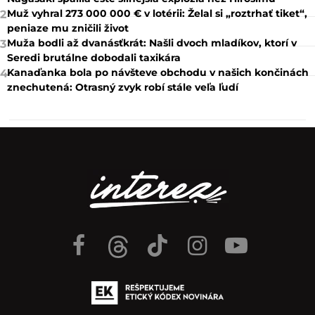
Muž vyhral 273 000 000 € v lotérii: Želal si „roztrhať tiket“,
2
peniaze mu zničili život
Muža bodli až dvanásťkrát: Našli dvoch mladíkov, ktorí v
3
Seredi brutálne dobodali taxikára
Kanaďanka bola po návšteve obchodu v našich končinách
4
znechutená: Otrasný zvyk robí stále veľa ľudí