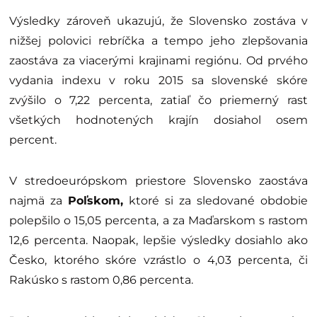
Výsledky zároveň ukazujú, že Slovensko zostáva v
nižšej polovici rebríčka a tempo jeho zlepšovania
zaostáva za viacerými krajinami regiónu. Od prvého
vydania indexu v roku 2015 sa slovenské skóre
zvýšilo o 7,22 percenta, zatiaľ čo priemerný rast
všetkých hodnotených krajín dosiahol osem
percent.
V stredoeurópskom priestore Slovensko zaostáva
najmä za
Poľskom,
ktoré si za sledované obdobie
polepšilo o 15,05 percenta, a za Maďarskom s rastom
12,6 percenta. Naopak, lepšie výsledky dosiahlo ako
Česko, ktorého skóre vzrástlo o 4,03 percenta, či
Rakúsko s rastom 0,86 percenta.