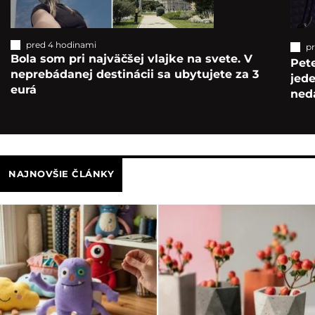
pred 4 hodinami
pr
Bola som pri najväčšej vlajke na svete. V
Pete
neprebádanej destinácii sa ubytujete za 3
jede
eurá
ned
NAJNOVŠIE ČLÁNKY