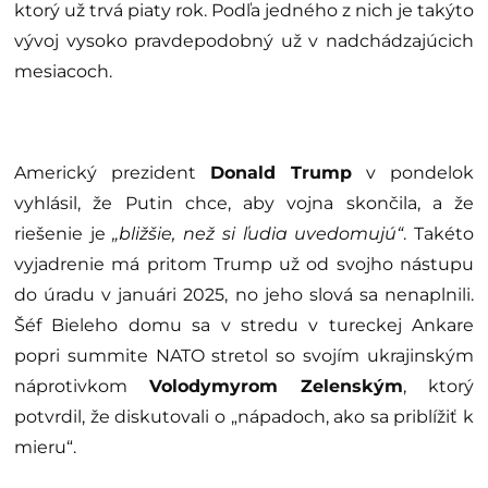
ktorý už trvá piaty rok. Podľa jedného z nich je takýto
vývoj vysoko pravdepodobný už v nadchádzajúcich
mesiacoch.
Americký prezident
Donald Trump
v pondelok
vyhlásil, že Putin chce, aby vojna skončila, a že
riešenie je
„bližšie, než si ľudia uvedomujú“
. Takéto
vyjadrenie má pritom Trump už od svojho nástupu
do úradu v januári 2025, no jeho slová sa nenaplnili.
Šéf Bieleho domu sa v stredu v tureckej Ankare
popri summite NATO stretol so svojím ukrajinským
náprotivkom
Volodymyrom Zelenským
, ktorý
potvrdil, že diskutovali o „nápadoch, ako sa priblížiť k
mieru“.