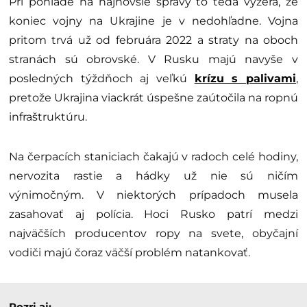
Pri pohľade na najnovšie správy to teda vyzerá, že
koniec vojny na Ukrajine je v nedohľadne. Vojna
pritom trvá už od februára 2022 a straty na oboch
stranách sú obrovské. V Rusku majú navyše v
posledných týždňoch aj veľkú
krízu s palivami
,
pretože Ukrajina viackrát úspešne zaútočila na ropnú
infraštruktúru.
Na čerpacích staniciach čakajú v radoch celé hodiny,
nervozita rastie a hádky už nie sú ničím
výnimočným. V niektorých prípadoch musela
zasahovať aj polícia. Hoci Rusko patrí medzi
najväčších producentov ropy na svete, obyčajní
vodiči majú čoraz väčší problém natankovať.
Pozri aj: