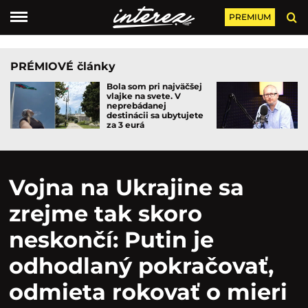
PREMIUM
PRÉMIOVÉ články
Bola som pri najväčšej
vlajke na svete. V
neprebádanej
destinácii sa ubytujete
za 3 eurá
Vojna na Ukrajine sa
zrejme tak skoro
neskončí: Putin je
odhodlaný pokračovať,
odmieta rokovať o mieri