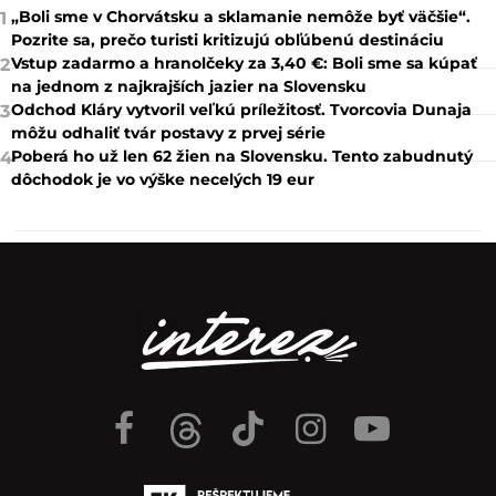
„Boli sme v Chorvátsku a sklamanie nemôže byť väčšie“.
1
Pozrite sa, prečo turisti kritizujú obľúbenú destináciu
Vstup zadarmo a hranolčeky za 3,40 €: Boli sme sa kúpať
2
na jednom z najkrajších jazier na Slovensku
Odchod Kláry vytvoril veľkú príležitosť. Tvorcovia Dunaja
3
môžu odhaliť tvár postavy z prvej série
Poberá ho už len 62 žien na Slovensku. Tento zabudnutý
4
dôchodok je vo výške necelých 19 eur