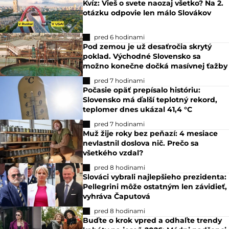
Kvíz: Vieš o svete naozaj všetko? Na 2.
otázku odpovie len málo Slovákov
pred 6 hodinami
Pod zemou je už desaťročia skrytý
poklad. Východné Slovensko sa
možno konečne dočká masívnej ťažby
pred 7 hodinami
Počasie opäť prepísalo históriu:
Slovensko má ďalší teplotný rekord,
teplomer dnes ukázal 41,4 °C
pred 7 hodinami
Muž žije roky bez peňazí: 4 mesiace
nevlastnil doslova nič. Prečo sa
všetkého vzdal?
pred 8 hodinami
Slováci vybrali najlepšieho prezidenta:
Pellegrini môže ostatným len závidieť,
vyhráva Čaputová
pred 8 hodinami
Buďte o krok vpred a odhaľte trendy