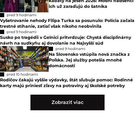
kabáty na jeseň 2026: Módni nadšenci
ich už zaraďujú do šatníka
pred 9 hodinami
Vyšetrovanie nehody Filipa Turka sa posunulo: Polícia začala
trestné stíhanie, zatiaľ však nikoho neobvinila
pred 9 hodinami
Susko po tragédii v Gelnici pritvrdzuje: Chystá disciplinárny
návrh na sudkyňu aj dovolanie na Najvyšší súd
pred 9 hodinami
Na Slovensko vstúpila nová značka z
Poľska. Jej služby potešia mnohé
domácnosti
pred 10 hodinami
Rodičov čakajú vyššie výdavky, štát sľubuje pomoc: Rodinné
karty majú priniesť zľavy na potraviny aj školské potreby
Zobraziť viac