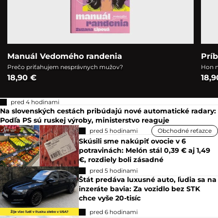
Manuál Vedomého randenia
Prí
Prečo priťahujem nesprávnych mužov?
Hon n
18,90 €
18,9
pred 4 hodinami
Na slovenských cestách pribúdajú nové automatické radary:
Podľa PS sú ruskej výroby, ministerstvo reaguje
pred 5 hodinami
Obchodné reťazce
Skúsili sme nakúpiť ovocie v 6
potravinách: Melón stál 0,39 € aj 1,49
€, rozdiely boli zásadné
pred 5 hodinami
Štát predáva luxusné auto, ľudia sa na
inzeráte bavia: Za vozidlo bez STK
chce vyše 20-tisíc
pred 6 hodinami