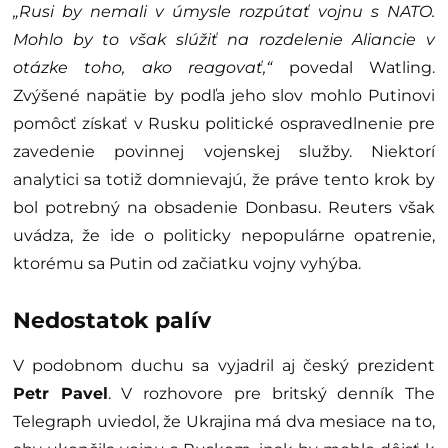
„Rusi by nemali v úmysle rozpútať vojnu s NATO.
Mohlo by to však slúžiť na rozdelenie Aliancie v
otázke toho, ako reagovať,“
povedal Watling.
Zvýšené napätie by podľa jeho slov mohlo Putinovi
pomôcť získať v Rusku politické ospravedlnenie pre
zavedenie povinnej vojenskej služby. Niektorí
analytici sa totiž domnievajú, že práve tento krok by
bol potrebný na obsadenie Donbasu. Reuters však
uvádza, že ide o politicky nepopulárne opatrenie,
ktorému sa Putin od začiatku vojny vyhýba.
Nedostatok palív
V podobnom duchu sa vyjadril aj český prezident
Petr Pavel
. V rozhovore pre britský denník The
Telegraph uviedol, že Ukrajina má dva mesiace na to,