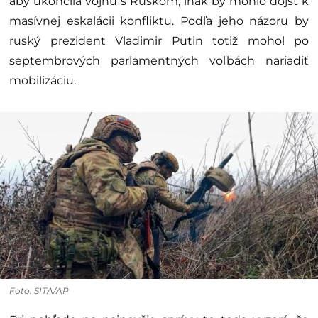
aby ukončila vojnu s Ruskom, inak by mohlo dôjsť k
masívnej eskalácii konfliktu. Podľa jeho názoru by
ruský prezident Vladimir Putin totiž mohol po
septembrových parlamentných voľbách nariadiť
mobilizáciu.
Foto: SITA/AP