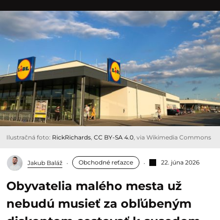
Ilustračná foto:
RickRichards
,
CC BY-SA 4.0
, via Wikimedia Commons
Obchodné reťazce
22. júna 2026
Jakub Baláž
Obyvatelia malého mesta už
nebudú musieť za obľúbeným