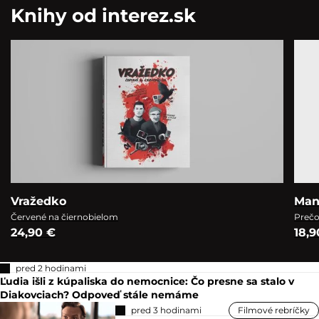
Knihy od interez.sk
Vražedko
Man
Červené na čiernobielom
Prečo
24,90 €
18,9
pred 2 hodinami
Ľudia išli z kúpaliska do nemocnice: Čo presne sa stalo v
Diakovciach? Odpoveď stále nemáme
pred 3 hodinami
Filmové rebríčky