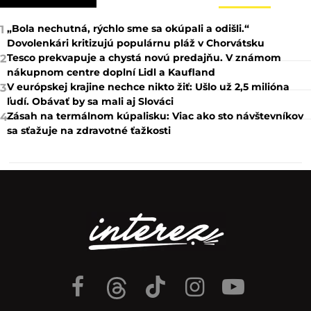
„Bola nechutná, rýchlo sme sa okúpali a odišli.“
1
Dovolenkári kritizujú populárnu pláž v Chorvátsku
Tesco prekvapuje a chystá novú predajňu. V známom
2
nákupnom centre doplní Lidl a Kaufland
V európskej krajine nechce nikto žiť: Ušlo už 2,5 milióna
3
ľudí. Obávať by sa mali aj Slováci
Zásah na termálnom kúpalisku: Viac ako sto návštevníkov
4
sa sťažuje na zdravotné ťažkosti