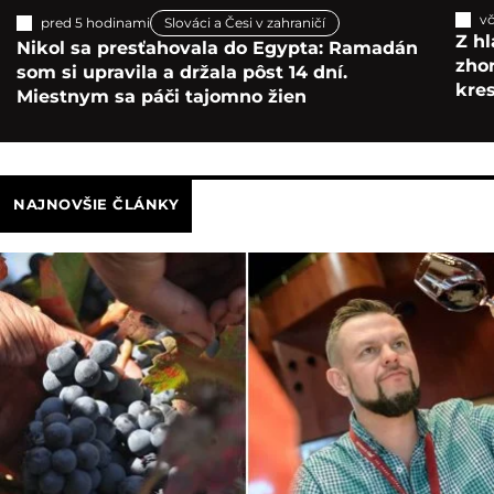
vč
pred 5 hodinami
Slováci a Česi v zahraničí
Z hl
Nikol sa presťahovala do Egypta: Ramadán
zho
som si upravila a držala pôst 14 dní.
kre
Miestnym sa páči tajomno žien
NAJNOVŠIE ČLÁNKY