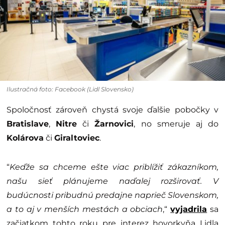
Ilustračná foto: Facebook (Lidl Slovensko)
Spoločnosť zároveň chystá svoje ďalšie pobočky v
Bratislave
,
Nitre
či
Žarnovici
, no smeruje aj do
Kolárova
či
Giraltoviec
.
“
Keďže sa chceme ešte viac priblížiť zákazníkom,
našu sieť plánujeme naďalej rozširovať. V
budúcnosti pribudnú predajne naprieč Slovenskom,
a to aj v menších mestách a obciach
,“
vyjadrila
sa
začiatkom tohto roku pre interez hovorkyňa Lidla