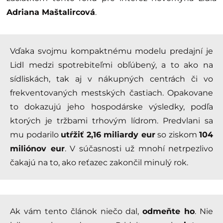
Adriana
Maštalircová
.
Vďaka svojmu kompaktnému modelu predajní je
Lidl medzi spotrebiteľmi obľúbený, a to ako na
sídliskách, tak aj v nákupných centrách či vo
frekventovaných mestských častiach. Opakovane
to dokazujú jeho hospodárske výsledky, podľa
ktorých je tržbami trhovým lídrom. Predvlani sa
mu podarilo
utŕžiť 2,16 miliardy eur
so ziskom
104
miliónov eur
. V súčasnosti už mnohí netrpezlivo
čakajú na to, ako reťazec zakončil minulý rok.
Ak vám tento článok niečo dal,
odmeňte ho
. Nie