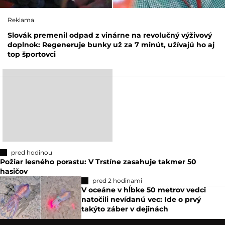
Reklama
Slovák premenil odpad z vinárne na revolučný výživový
doplnok: Regeneruje bunky už za 7 minút, užívajú ho aj
top športovci
pred hodinou
Požiar lesného porastu: V Trstíne zasahuje takmer 50
hasičov
pred 2 hodinami
V oceáne v hĺbke 50 metrov vedci
natočili nevídanú vec: Ide o prvý
takýto záber v dejinách