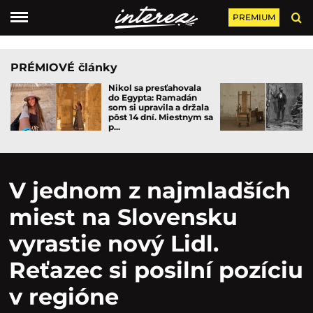
PREMIUM
PRÉMIOVÉ články
Nikol sa presťahovala
do Egypta: Ramadán
som si upravila a držala
pôst 14 dní. Miestnym sa
p...
V jednom z najmladších
miest na Slovensku
vyrastie nový Lidl.
Reťazec si posilní pozíciu
v regióne