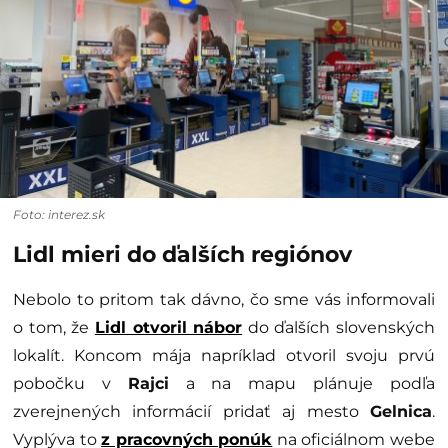
Foto: interez.sk
Lidl mieri do ďalších regiónov
Nebolo to pritom tak dávno, čo sme vás informovali
o tom, že
Lidl otvoril nábor
do ďalších slovenských
lokalít. Koncom mája napríklad otvoril svoju prvú
pobočku v
Rajci
a na mapu plánuje podľa
zverejnených informácií pridať aj mesto
Gelnica
.
Vyplýva to
z pracovných ponúk
na oficiálnom webe