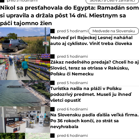
pred 5 hodinami
Slováci a Česi v zahraničí
Nikol sa presťahovala do Egypta: Ramadán som
si upravila a držala pôst 14 dní. Miestnym sa
páči tajomno žien
pred 5 hodinami
Medvede na Slovensku
Medveď pri Rajeckej Lesnej naháňal
auto aj cyklistov. Viniť treba človeka
pred 5 hodinami
Zákaz nedeľného predaja? Chceli ho aj
Slováci, teraz sa otriasa v Rakúsku,
Poľsku či Nemecku
pred 5 hodinami
Turistka našla na pláži v Poľsku
podozrivý predmet. Museli ju ihneď
všetci opustiť
pred 6 hodinami
Na Slovensku padla ďalšia veľká firma.
Po 36 rokoch končí, zo strát sa
nevyhrabala
pred 6 hodinami