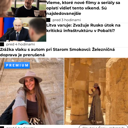
Vieme, ktoré nové filmy a seriály sa
oplatí vidieť tento víkend. Sú
najsledovanejšie
pred 3 hodinami
Litva varuje: Zvažuje Rusko útok na
kritickú infraštruktúru v Pobaltí?
pred 4 hodinami
Zrážka vlaku s autom pri Starom Smokovci: Železničná
doprava je prerušená