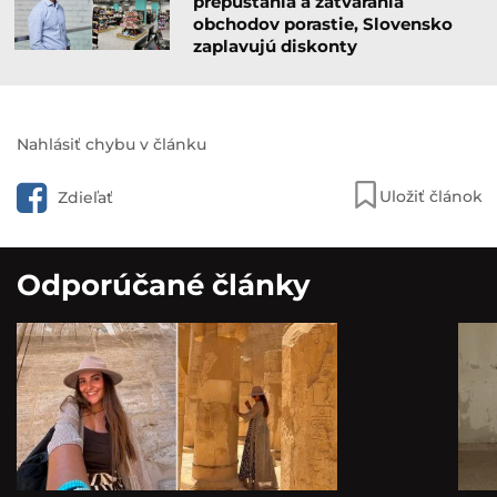
prepúšťania a zatvárania
obchodov porastie, Slovensko
zaplavujú diskonty
Nahlásiť chybu v článku
Uložiť článok
Zdieľať
Odporúčané články