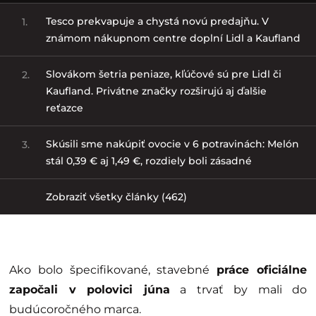
Tesco prekvapuje a chystá novú predajňu. V
1.
známom nákupnom centre doplní Lidl a Kaufland
Slovákom šetria peniaze, kľúčové sú pre Lidl či
2.
Kaufland. Privátne značky rozširujú aj ďalšie
reťazce
Skúsili sme nakúpiť ovocie v 6 potravinách: Melón
3.
stál 0,39 € aj 1,49 €, rozdiely boli zásadné
Zobraziť všetky články (462)
Ako bolo špecifikované, stavebné
práce oficiálne
započali v polovici júna
a trvať by mali do
budúcoročného marca.