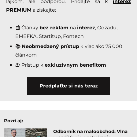
lajkom, ale podporou. Pridajte sa k
interez
PREMIUM
a získajte:
📰 Články
bez reklám
na
interez
, Odzadu,
EMEFKA, Startitup, Fontech
📚
Neobmedzený prístup
k viac ako 75 000
článkom
🎁 Prístup k
exkluzívnym benefitom
Predplaťte si nás teraz
Pozri aj:
Odborník na maloobchod: Vlna