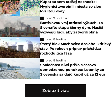
Kúpať sa sem radšej nechoďte:
Hygienici zverejnili miesta so zlou
kvalitou vody
pred 7 hodinami
Bratislavou vraj otriasol výbuch, zo
Slovnaftu stúpa čierny dym. Hasiči
vyzývajú ľudí, aby zatvorili okná
pred 8 hodinami
Štvrtý blok Mochoviec dosiahol kritický
stav. Po rokoch príprav prichádza
rozhodujúca fáza
pred 8 hodinami
Spoločnosť Kiwi prišla s časovo
obmedzenou ponukou: Letenky zo
Slovenska sa dajú kúpiť už za 12 eur
Zobraziť viac