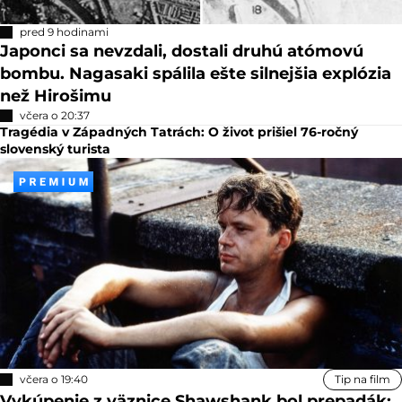
pred 9 hodinami
Japonci sa nevzdali, dostali druhú atómovú
bombu. Nagasaki spálila ešte silnejšia explózia
než Hirošimu
včera o 20:37
Tragédia v Západných Tatrách: O život prišiel 76-ročný
slovenský turista
včera o 19:40
Tip na film
Vykúpenie z väznice Shawshank bol prepadák: