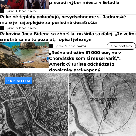
prezradí výber miesta v lietadle
pred 6 hodinami
Pekelné teploty pokračujú, nevydýchneme si. Jadranské
more je najteplejšie za posledné desaťročia
pred 7 hodinami
Rakovina Joea Bidena sa zhoršila, rozšírila sa ďalej. „Je veľmi
smutné sa na to pozerať,“ opísal jeho syn
pred 7 hodinami
Chorvátsko
„Ročne odložím 61 000 eur, no v
Chorvátsku som si musel variť,“:
Americký turista odchádzal z
dovolenky prekvapený