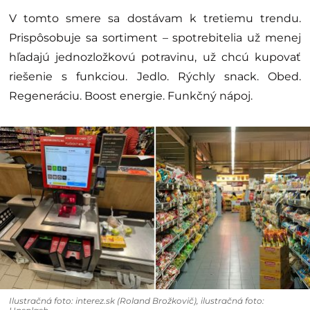
V tomto smere sa dostávam k tretiemu trendu.
Prispôsobuje sa sortiment – spotrebitelia už menej
hľadajú jednozložkovú potravinu, už chcú kupovať
riešenie s funkciou. Jedlo. Rýchly snack. Obed.
Regeneráciu. Boost energie. Funkčný nápoj.
Ilustračná foto: interez.sk (Roland Brožkovič), ilustračná foto: