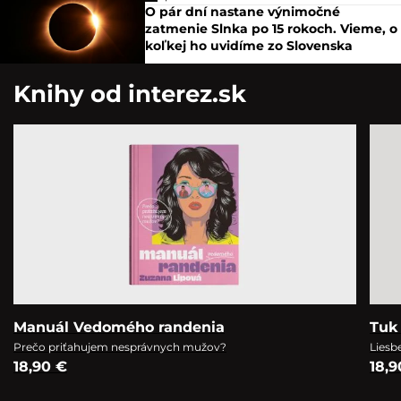
O pár dní nastane výnimočné
zatmenie Slnka po 15 rokoch. Vieme, o
koľkej ho uvidíme zo Slovenska
Knihy od interez.sk
Manuál Vedomého randenia
Tuk 
Prečo priťahujem nesprávnych mužov?
Liesb
18,90 €
18,9