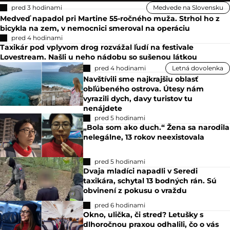
pred 3 hodinami
Medvede na Slovensku
Medveď napadol pri Martine 55-ročného muža. Strhol ho z
bicykla na zem, v nemocnici smeroval na operáciu
pred 4 hodinami
Taxikár pod vplyvom drog rozvážal ľudí na festivale
Lovestream. Našli u neho nádobu so sušenou látkou
pred 4 hodinami
Letná dovolenka
Navštívili sme najkrajšiu oblasť
obľúbeného ostrova. Útesy nám
vyrazili dych, davy turistov tu
nenájdete
pred 5 hodinami
„Bola som ako duch.“ Žena sa narodila
nelegálne, 13 rokov neexistovala
pred 5 hodinami
Dvaja mladíci napadli v Seredi
taxikára, schytal 13 bodných rán. Sú
obvinení z pokusu o vraždu
pred 6 hodinami
Okno, ulička, či stred? Letušky s
dlhoročnou praxou odhalili, čo o vás