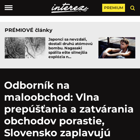
PREMIUM
PRÉMIOVÉ články
Japonci sa nevzdali,
dostali druhú atómovú
bombu. Nagasaki
spálila ešte silnejšia
explózia n...
Odborník na
maloobchod: Vlna
prepúšťania a zatvárania
obchodov porastie,
Slovensko zaplavujú