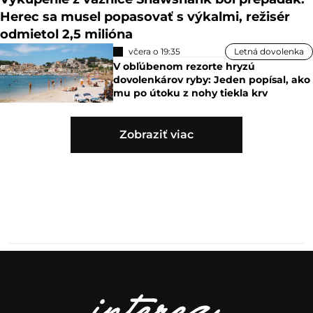
Herec sa musel popasovať s výkalmi, režisér
odmietol 2,5 milióna
včera o 19:35
Letná dovolenka
V obľúbenom rezorte hryzú
dovolenkárov ryby: Jeden popísal, ako
mu po útoku z nohy tiekla krv
Zobraziť viac