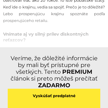
ošetrovali viac ako 20 rokov. To isté pobaltské štáty.
Keď ide o krajinu, vedia sa spojiť. Prečo je to dôležité?
Lebo prosperujúcu krajinu spoznáte podľa
prosperujúceho retailu.
Vnímate aj vy silný prílev diskontných
reťazcov?
Veríme, že dôležité informácie
by mali byť prístupné pre
všetkých. Tento
PREMIUM
článok si preto môžeš prečítať
ZADARMO
Vyskúšať predplatné