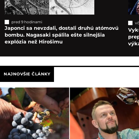
pred 9 hodinami
vč
Japonci sa nevzdali, dostali druhú atómovú
Vyk
bombu. Nagasaki spálila ešte silnejšia
pre
explózia než Hirošimu
výka
NAJNOVŠIE ČLÁNKY