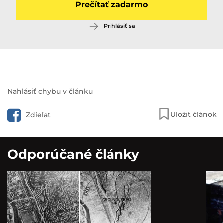
Prečítať zadarmo
Prihlásiť sa
Pozri aj:
Nahlásiť chybu v článku
Ľudia sa boja vrátiť zle
načapované pivo. Odborník radí,
Uložiť článok
Zdieľať
ako ho rozoznať a čo si…
Odporúčané články