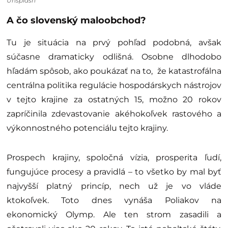
Unsplash
A čo slovenský maloobchod?
Tu je situácia na prvý pohľad podobná, avšak
súčasne dramaticky odlišná. Osobne dlhodobo
hľadám spôsob, ako poukázať na to, že katastrofálna
centrálna politika regulácie hospodárskych nástrojov
v tejto krajine za ostatných 15, možno 20 rokov
zapríčinila zdevastovanie akéhokoľvek rastového a
výkonnostného potenciálu tejto krajiny.
Prospech krajiny, spoločná vízia, prosperita ľudí,
fungujúce procesy a pravidlá – to všetko by mal byť
najvyšší platný princíp, nech už je vo vláde
ktokoľvek. Toto dnes vynáša Poliakov na
ekonomický Olymp. Ale ten strom zasadili a