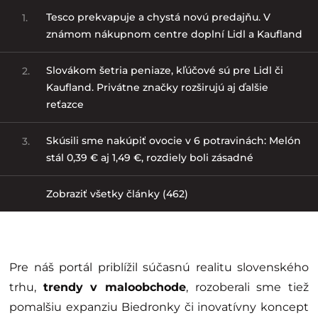
Tesco prekvapuje a chystá novú predajňu. V
1.
známom nákupnom centre doplní Lidl a Kaufland
Slovákom šetria peniaze, kľúčové sú pre Lidl či
2.
Kaufland. Privátne značky rozširujú aj ďalšie
reťazce
Skúsili sme nakúpiť ovocie v 6 potravinách: Melón
3.
stál 0,39 € aj 1,49 €, rozdiely boli zásadné
Zobraziť všetky články (462)
Pre náš portál priblížil súčasnú realitu slovenského
trhu,
trendy v maloobchode
, rozoberali sme tiež
pomalšiu expanziu Biedronky či inovatívny koncept