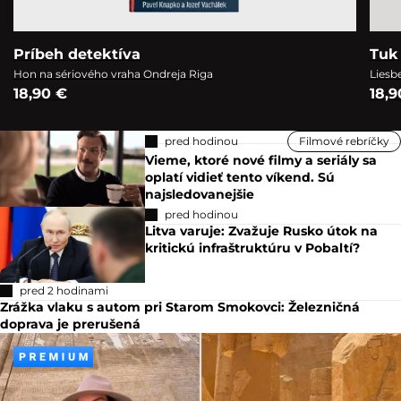
Príbeh detektíva
Tuk 
Hon na sériového vraha Ondreja Riga
Liesb
18,90 €
18,9
pred hodinou
Filmové rebríčky
Vieme, ktoré nové filmy a seriály sa
oplatí vidieť tento víkend. Sú
najsledovanejšie
pred hodinou
Litva varuje: Zvažuje Rusko útok na
kritickú infraštruktúru v Pobaltí?
pred 2 hodinami
Zrážka vlaku s autom pri Starom Smokovci: Železničná
doprava je prerušená