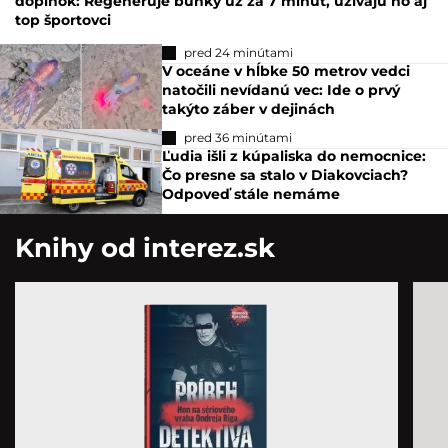
doplnok: Regeneruje bunky už za 7 minút, užívajú ho aj
top športovci
pred 24 minútami
V oceáne v hĺbke 50 metrov vedci
natočili nevídanú vec: Ide o prvý
takýto záber v dejinách
pred 36 minútami
Ľudia išli z kúpaliska do nemocnice:
Čo presne sa stalo v Diakovciach?
Odpoveď stále nemáme
Knihy od interez.sk