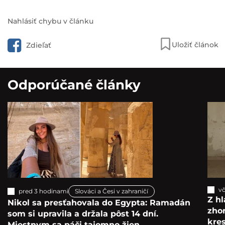
Nahlásiť chybu v článku
Uložiť článok
Zdieľať
Odporúčané články
vč
pred 3 hodinami
Slováci a Česi v zahraničí
Z hl
Nikol sa presťahovala do Egypta: Ramadán
zho
som si upravila a držala pôst 14 dní.
kre
Miestnym sa páči tajomno žien