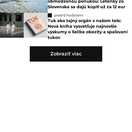
obmedzenou ponukou: Letenky zo
Slovenska sa dajú kúpiť už za 12 eur
pred 6 hodinami
Tuk ako tajný orgán v našom tele:
Nová kniha vysvetľuje najnovšie
výskumy o liečbe obezity a spaľovaní
tukov
Zobraziť viac