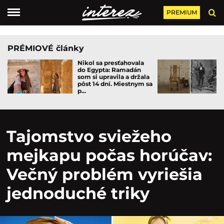
PREMIUM
PRÉMIOVÉ články
Nikol sa presťahovala
do Egypta: Ramadán
som si upravila a držala
pôst 14 dní. Miestnym sa
p...
Tajomstvo sviežeho
mejkapu počas horúčav:
Večný problém vyriešia
jednoduché triky