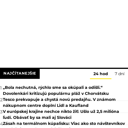
NAJČÍTANEJŠIE
24 hod
7 dní
„Bola nechutná, rýchlo sme sa okúpali a odišli.“
1
Dovolenkári kritizujú populárnu pláž v Chorvátsku
Tesco prekvapuje a chystá novú predajňu. V známom
2
nákupnom centre doplní Lidl a Kaufland
V európskej krajine nechce nikto žiť: Ušlo už 2,5 milióna
3
ľudí. Obávať by sa mali aj Slováci
Zásah na termálnom kúpalisku: Viac ako sto návštevníkov
4