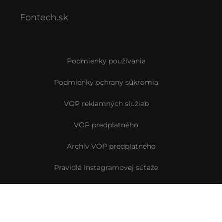
Fontech.sk
Podmienky používania
Podmienky ochrany súkromia
VOP reklamných služieb
VOP predplatného
Archív VOP predplatného
Pravidlá Instagramovej súťaže
Reklamačný formulár
Vyhlásenie o prístupnosti