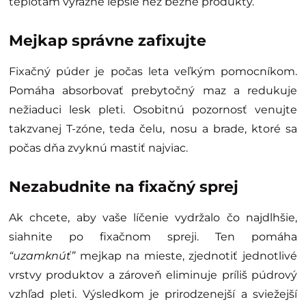
teplotám výrazne lepšie než bežné produkty.
Mejkap správne zafixujte
Fixačný púder je počas leta veľkým pomocníkom.
Pomáha absorbovať prebytočný maz a redukuje
nežiaduci lesk pleti. Osobitnú pozornosť venujte
takzvanej T-zóne, teda čelu, nosu a brade, ktoré sa
počas dňa zvyknú mastiť najviac.
Nezabudnite na fixačný sprej
Ak chcete, aby vaše líčenie vydržalo čo najdlhšie,
siahnite po fixačnom spreji. Ten pomáha
“uzamknúť”
mejkap na mieste, zjednotiť jednotlivé
vrstvy produktov a zároveň eliminuje príliš púdrový
vzhľad pleti. Výsledkom je prirodzenejší a sviežejší