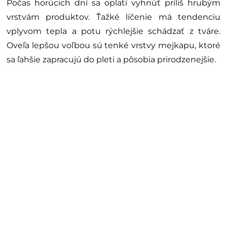
Počas horúcich dní sa oplatí vyhnúť príliš hrubým
vrstvám produktov. Ťažké líčenie má tendenciu
vplyvom tepla a potu rýchlejšie schádzať z tváre.
Oveľa lepšou voľbou sú tenké vrstvy mejkapu, ktoré
sa ľahšie zapracujú do pleti a pôsobia prirodzenejšie.