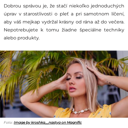
Dobrou správou je, že stačí niekoľko jednoduchých
úprav v starostlivosti o pleť a pri samotnom líčení,
aby váš mejkap vydržal krásny od rána až do večera.
Nepotrebujete k tomu žiadne špeciálne techniky
alebo produkty.
Foto:
Image by kroshka__nastya on Magnific