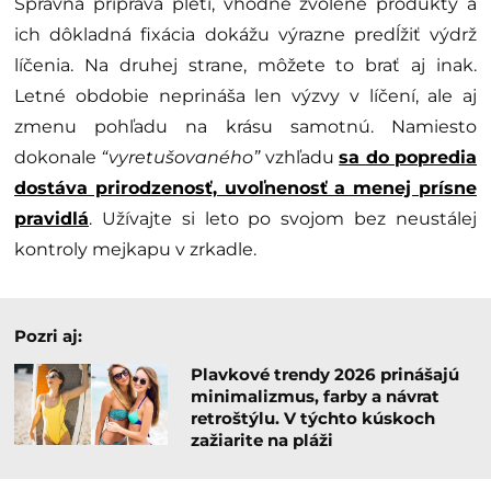
Správna príprava pleti, vhodne zvolené produkty a
ich dôkladná fixácia dokážu výrazne predĺžiť výdrž
líčenia. Na druhej strane, môžete to brať aj inak.
Letné obdobie neprináša len výzvy v líčení, ale aj
zmenu pohľadu na krásu samotnú. Namiesto
dokonale
“vyretušovaného”
vzhľadu
sa do popredia
dostáva prirodzenosť, uvoľnenosť a menej prísne
pravidlá
. Užívajte si leto po svojom bez neustálej
kontroly mejkapu v zrkadle.
Pozri aj:
Plavkové trendy 2026 prinášajú
minimalizmus, farby a návrat
retroštýlu. V týchto kúskoch
zažiarite na pláži