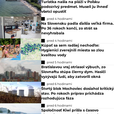
Turistka našla na pláži v Poľsku
podozrivý predmet. Museli ju ihneď
všetci opustiť
pred 4 hodinami
Na Slovensku padla ďalšia veľká firma.
Po 36 rokoch končí, zo strát sa
nevyhrabala
pred 4 hodinami
Kúpať sa sem radšej nechoďte:
Hygienici zverejnili miesta so zlou
kvalitou vody
pred 5 hodinami
Bratislavou vraj otriasol výbuch, zo
Slovnaftu stúpa čierny dym. Hasiči
vyzývajú ľudí, aby zatvorili okná
pred 6 hodinami
Štvrtý blok Mochoviec dosiahol kritický
stav. Po rokoch príprav prichádza
rozhodujúca fáza
pred 6 hodinami
Spoločnosť Kiwi prišla s časovo