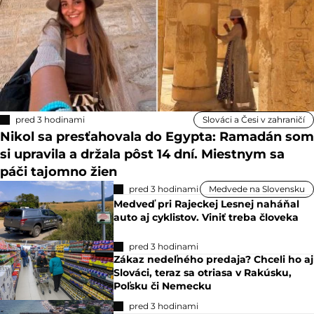
pred 3 hodinami
Slováci a Česi v zahraničí
Nikol sa presťahovala do Egypta: Ramadán som
si upravila a držala pôst 14 dní. Miestnym sa
páči tajomno žien
pred 3 hodinami
Medvede na Slovensku
Medveď pri Rajeckej Lesnej naháňal
auto aj cyklistov. Viniť treba človeka
pred 3 hodinami
Zákaz nedeľného predaja? Chceli ho aj
Slováci, teraz sa otriasa v Rakúsku,
Poľsku či Nemecku
pred 3 hodinami