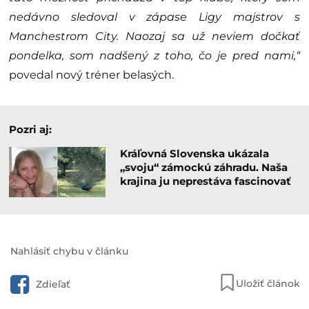
nedávno sledoval v zápase Ligy majstrov s
Manchestrom City. Naozaj sa už neviem dočkať
pondelka, som nadšený z toho, čo je pred nami,“
povedal nový tréner belasých.
Pozri aj:
Kráľovná Slovenska ukázala
„svoju“ zámockú záhradu. Naša
krajina ju neprestáva fascinovať
Nahlásiť chybu v článku
Uložiť článok
Zdieľať