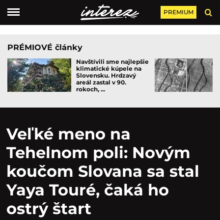
PREMIUM
PRÉMIOVÉ články
Navštívili sme najlepšie
klimatické kúpele na
Slovensku. Hrdzavý
areál zastal v 90.
rokoch, ...
Veľké meno na
Tehelnom poli: Novým
koučom Slovana sa stal
Yaya Touré, čaká ho
ostrý štart