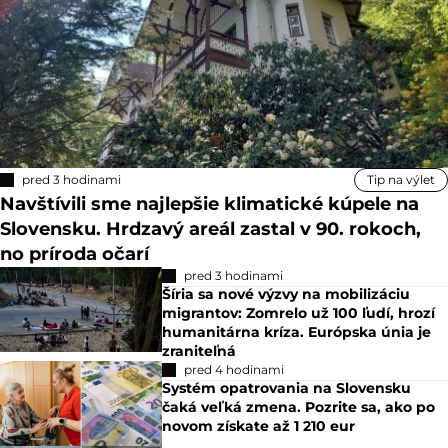
pred 3 hodinami
Tip na výlet
Navštívili sme najlepšie klimatické kúpele na
Slovensku. Hrdzavý areál zastal v 90. rokoch,
no príroda očarí
pred 3 hodinami
Šíria sa nové výzvy na mobilizáciu
migrantov: Zomrelo už 100 ľudí, hrozí
humanitárna kríza. Európska únia je
zraniteľná
pred 4 hodinami
Systém opatrovania na Slovensku
čaká veľká zmena. Pozrite sa, ako po
novom získate až 1 210 eur