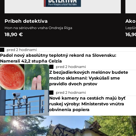
Príbeh detektíva
Ako
Hon na sériového vraha Ondreja Riga
Lepší
18,90 €
16,9
pred 2 hodinami
Padol nový absolútny teplotný rekord na Slovensku:
Namerali 42,2 stupňa Celzia
pred 2 hodinami
Z bezjadierkových melónov budete
možno sklamaní: Vyskúšali sme
pravidlo dvoch prstov
pred 2 hodinami
Nové kamery na cestách majú byť
ruskej výroby: Ministerstvo vnútra
obvinenia popiera