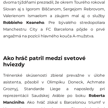
dvoma týždňami prezradil, že okrem Tourého rokoval
Slovan aj s Igorom Biščanom, Sergejom Rebrovom,
Valerienom Ismaelom a záujem mal aj o služby
Robbieho Keaneho
. Pre bývalého stredopoliara
Manchestru City a FC Barcelona pôjde o prvé
angažmá na pozícii hlavného kouča A-mužstva.
Ako hráč patril medzi svetové
hviezdy
Trénerské skúsenosti zbieral prevažne v úlohe
asistenta, pôsobil v Olimpiku Doneck, Achmate
Groznyj, Standarde Liege a naposledy pri
reprezentácii Saudskej Arábie po boku
Roberta
Manciniho
. Ako hráč získal s Barcelonou triumf v