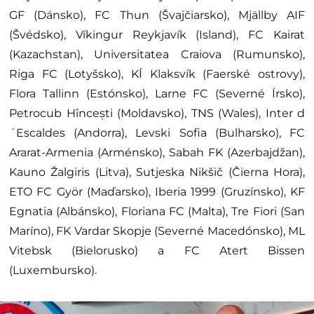
GF (Dánsko), FC Thun (Švajčiarsko), Mjällby AIF
(Švédsko), Víkingur Reykjavík (Island), FC Kairat
(Kazachstan), Universitatea Craiova (Rumunsko),
Riga FC (Lotyšsko), KÍ Klaksvík (Faerské ostrovy),
Flora Tallinn (Estónsko), Larne FC (Severné Írsko),
Petrocub Hîncești (Moldavsko), TNS (Wales), Inter d
´Escaldes (Andorra), Levski Sofia (Bulharsko), FC
Ararat-Armenia (Arménsko), Sabah FK (Azerbajdžan),
Kauno Žalgiris (Litva), Sutjeska Nikšič (Čierna Hora),
ETO FC Györ (Maďarsko), Iberia 1999 (Gruzínsko), KF
Egnatia (Albánsko), Floriana FC (Malta), Tre Fiori (San
Maríno), FK Vardar Skopje (Severné Macedónsko), ML
Vitebsk (Bielorusko) a FC Atert Bissen
(Luxembursko).