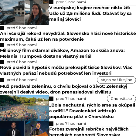
pred 5 hodinami
V európskej krajine nechce nikto žiť:
Ušlo už 2,5 milióna ľudí. Obávať by sa
mali aj Slováci
pred 5 hodinami
Ani včerajší rekord nevydržal: Slovensko hlási nové historické
maximum, čaká už len na potvrdenie
pred 5 hodinami
Miliónový film sklamal divákov, Amazon to skúša znova:
Melania Trumpová dostane vlastný seriál
pred 6 hodinami
Nové pravidlá hypoték môžu prekvapiť tisíce Slovákov: Viac
vlastných peňazí nebudú potrebovať len investori
pred 6 hodinami
Vojna na Ukrajine
Muž predával zeleninu, o chvíľu bojoval o život: Zelenskyj
zverejnil desivé video, dron prenasledoval civilistu
pred 7 hodinami
Chorvátsko
„Bola nechutná, rýchlo sme sa okúpali
a odišli.“ Dovolenkári kritizujú
populárnu pláž v Chorvátsku
pred 7 hodinami
Forbes zverejnil rebríček najväčších
hereckých osobností Slovenska: