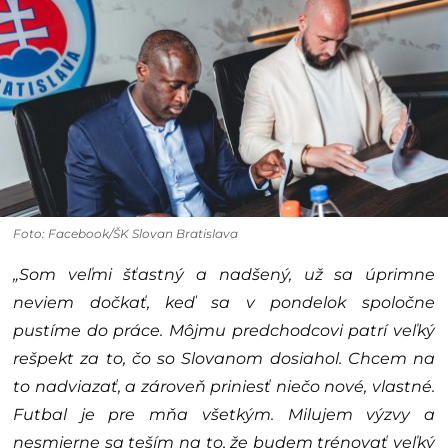
Foto: Facebook/ŠK Slovan Bratislava
„Som veľmi šťastný a nadšený, už sa úprimne
neviem dočkať, keď sa v pondelok spoločne
pustíme do práce. Môjmu predchodcovi patrí veľký
rešpekt za to, čo so Slovanom dosiahol. Chcem na
to nadviazať, a zároveň priniesť niečo nové, vlastné.
Futbal je pre mňa všetkým. Milujem výzvy a
nesmierne sa teším na to, že budem trénovať veľký