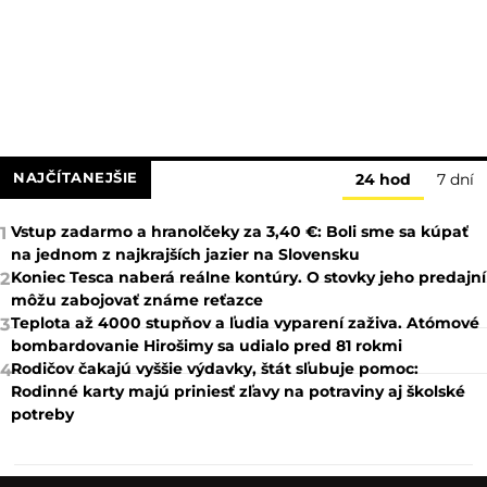
NAJČÍTANEJŠIE
24 hod
7 dní
Vstup zadarmo a hranolčeky za 3,40 €: Boli sme sa kúpať
1
na jednom z najkrajších jazier na Slovensku
Koniec Tesca naberá reálne kontúry. O stovky jeho predajní
2
môžu zabojovať známe reťazce
Teplota až 4000 stupňov a ľudia vyparení zaživa. Atómové
3
bombardovanie Hirošimy sa udialo pred 81 rokmi
Rodičov čakajú vyššie výdavky, štát sľubuje pomoc:
4
Rodinné karty majú priniesť zľavy na potraviny aj školské
potreby