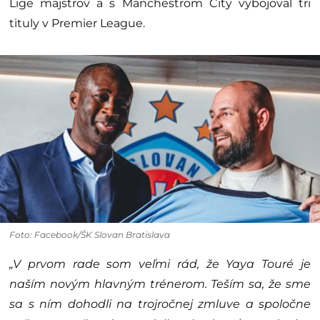
Lige majstrov a s Manchestrom City vybojoval tri
tituly v Premier League.
Foto: Facebook/ŠK Slovan Bratislava
„V prvom rade som veľmi rád, že Yaya Touré je
naším novým hlavným trénerom. Teším sa, že sme
sa s ním dohodli na trojročnej zmluve a spoločne