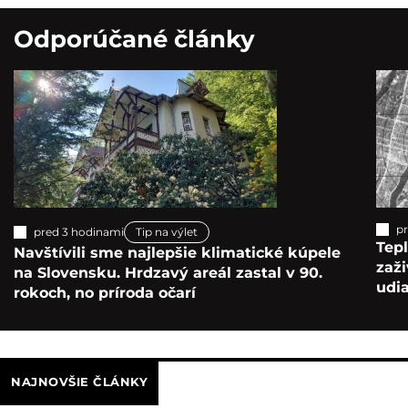
Odporúčané články
pr
pred 3 hodinami
Tip na výlet
Tepl
Navštívili sme najlepšie klimatické kúpele
zaž
na Slovensku. Hrdzavý areál zastal v 90.
udia
rokoch, no príroda očarí
NAJNOVŠIE ČLÁNKY