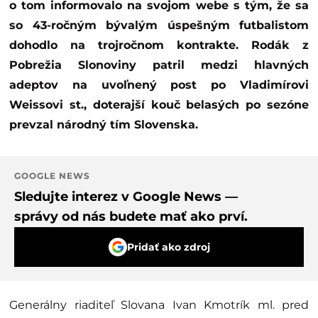
o tom informovalo na svojom webe s tým, že sa
so 43-ročným bývalým úspešným futbalistom
dohodlo na trojročnom kontrakte. Rodák z
Pobrežia Slonoviny patril medzi hlavných
adeptov na uvoľnený post po Vladimírovi
Weissovi st., doterajší kouč belasých po sezóne
prevzal národný tím Slovenska.
GOOGLE NEWS
Sledujte interez v Google News —
správy od nás budete mať ako prví.
Pridať ako zdroj
Generálny riaditeľ Slovana Ivan Kmotrík ml. pred