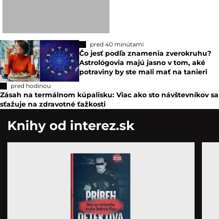
pred 40 minútami
Čo jesť podľa znamenia zverokruhu?
Astrológovia majú jasno v tom, aké
potraviny by ste mali mať na tanieri
pred hodinou
Zásah na termálnom kúpalisku: Viac ako sto návštevníkov sa
sťažuje na zdravotné ťažkosti
Knihy od interez.sk