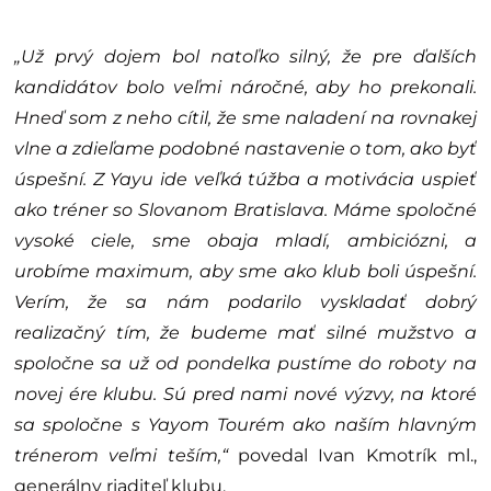
„Už prvý dojem bol natoľko silný, že pre ďalších
kandidátov bolo veľmi náročné, aby ho prekonali.
Hneď som z neho cítil, že sme naladení na rovnakej
vlne a zdieľame podobné nastavenie o tom, ako byť
úspešní. Z Yayu ide veľká túžba a motivácia uspieť
ako tréner so Slovanom Bratislava. Máme spoločné
vysoké ciele, sme obaja mladí, ambiciózni, a
urobíme maximum, aby sme ako klub boli úspešní.
Verím, že sa nám podarilo vyskladať dobrý
realizačný tím, že budeme mať silné mužstvo a
spoločne sa už od pondelka pustíme do roboty na
novej ére klubu. Sú pred nami nové výzvy, na ktoré
sa spoločne s Yayom Tourém ako naším hlavným
trénerom veľmi teším,“
povedal Ivan Kmotrík ml.,
generálny riaditeľ klubu.