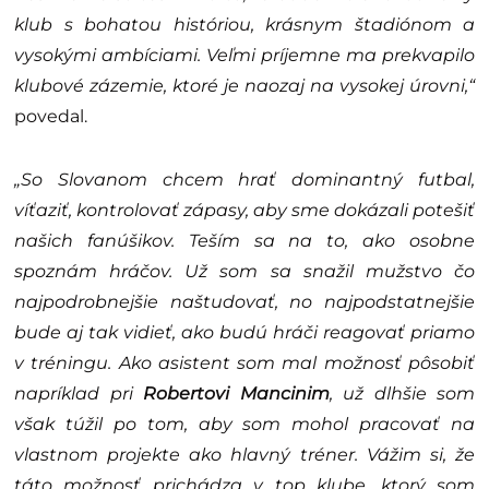
klub s bohatou históriou, krásnym štadiónom a
vysokými ambíciami. Veľmi príjemne ma prekvapilo
klubové zázemie, ktoré je naozaj na vysokej úrovni,“
povedal.
„So Slovanom chcem hrať dominantný futbal,
víťaziť, kontrolovať zápasy, aby sme dokázali potešiť
našich fanúšikov. Teším sa na to, ako osobne
spoznám hráčov. Už som sa snažil mužstvo čo
najpodrobnejšie naštudovať, no najpodstatnejšie
bude aj tak vidieť, ako budú hráči reagovať priamo
v tréningu. Ako asistent som mal možnosť pôsobiť
napríklad pri
Robertovi Mancinim
, už dlhšie som
však túžil po tom, aby som mohol pracovať na
vlastnom projekte ako hlavný tréner. Vážim si, že
táto možnosť prichádza v top klube, ktorý som