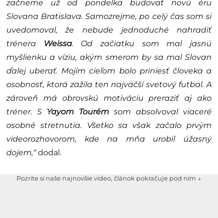
začneme už od pondelka budovať novú éru
Slovana Bratislava. Samozrejme, po celý čas som si
uvedomoval, že nebude jednoduché nahradiť
trénera
Weissa
. Od začiatku som mal jasnú
myšlienku a víziu, akým smerom by sa mal Slovan
ďalej uberať. Mojím cieľom bolo priniesť človeka a
osobnosť, ktorá zažila ten najväčší svetový futbal. A
zároveň má obrovskú motiváciu preraziť aj ako
tréner. S
Yayom Tourém
som absolvoval viaceré
osobné stretnutia. Všetko sa však začalo prvým
videorozhovorom, kde na mňa urobil úžasný
dojem,“
dodal.
Pozrite si naše najnovšie video, článok pokračuje pod ním ↓