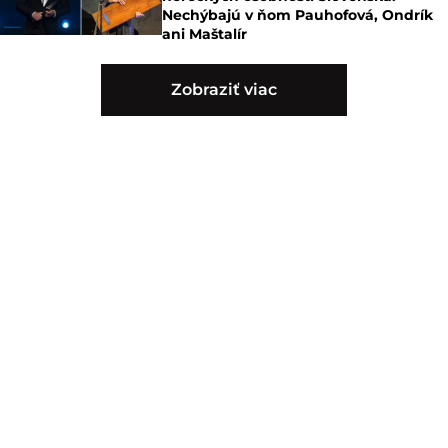
Nechýbajú v ňom Pauhofová, Ondrík
ani Maštalír
Zobraziť viac