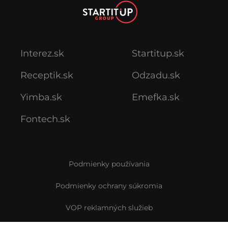
Interez.sk
Startitup.sk
Receptik.sk
Odzadu.sk
Yimba.sk
Emefka.sk
Fontech.sk
Podmienky používania
Podmienky ochrany súkromia
VOP reklamných služieb