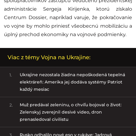
spolupracovníkov zástupcu vedúceho prezidentskej
administrácie Sergeja Kirijenka, ktorú získalo
Centrum Dossier, napríklad varuje, že pokračovanie
vo vojne by mohlo priniesť všeobecnú mobilizáciu a
úplný prechod ekonomiky na vojnové podmienky.
Viac z témy Vojna na Ukrajine:
Ukrajine nezostala žiadna nepoškodená tepelná
1.
elektráreň: Amerika jej dodáva systémy Patriot
každý mesiac
Muž predával zeleninu, o chvíľu bojoval o život:
2.
Zelenskyj zverejnil desivé video, dron
prenasledoval civilistu
Rusko odhalilo nové eso v rukáve: Jadrová
3.