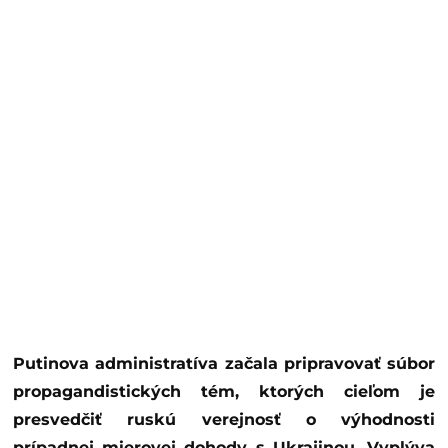
Putinova administratíva začala pripravovať súbor
propagandistických tém, ktorých cieľom je
presvedčiť ruskú verejnosť o výhodnosti
prípadnej mierovej dohody s Ukrajinou. Vyplýva