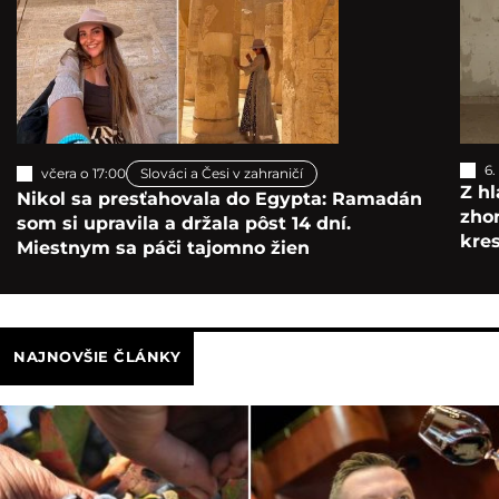
6.
včera o 17:00
Slováci a Česi v zahraničí
Z hl
Nikol sa presťahovala do Egypta: Ramadán
zho
som si upravila a držala pôst 14 dní.
kre
Miestnym sa páči tajomno žien
NAJNOVŠIE ČLÁNKY