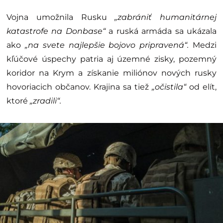
Vojna umožnila Rusku
„zabrániť humanitárnej
katastrofe na Donbase“
a ruská armáda sa ukázala
ako
„na svete najlepšie bojovo pripravená“.
Medzi
kľúčové úspechy patria aj územné zisky, pozemný
koridor na Krym a získanie miliónov nových rusky
hovoriacich občanov. Krajina sa tiež
„očistila“
od elít,
ktoré
„zradili“.