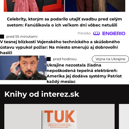
Celebrity, ktorým sa podarilo utajiť svadbu pred celým
svetom: Fanúšikovia o ich veľkom dni vôbec netušili
pred 55 minútami
V tesnej blízkosti Vojenského technického a skúšobného
ústavu vypukol požiar: Na miesto smerujú aj dobrovoľní
hasiči
pred hodinou
Vojna na Ukrajine
Ukrajine nezostala žiadna
nepoškodená tepelná elektráreň:
Amerika jej dodáva systémy Patriot
každý mesiac
Knihy od interez.sk