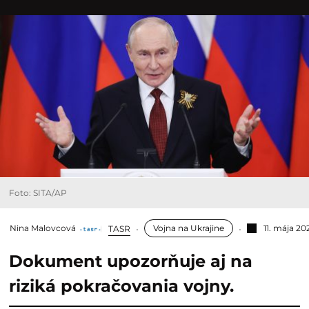
Foto: SITA/AP
Nina Malovcová
Vojna na Ukrajine
11. mája 20
TASR
Dokument upozorňuje aj na
riziká pokračovania vojny.