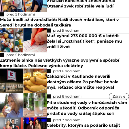
v našich končinách znechutená:
Otrasný zvyk robí stále veľa ľudí
pred 5 hodinami
Muža bodli až dvanásťkrát: Našli dvoch mladíkov, ktorí v
Seredi brutálne dobodali taxikára
pred 5 hodinami
Muž vyhral 273 000 000 € v lotérii:
Želal si „roztrhať tiket“, peniaze mu
zničili život
pred 5 hodinami
Zatmenie Slnka nás všetkých výrazne ovplyvní a spôsobí
komplikácie. Poklesne výroba elektriny
pred 6 hodinami
Zákazníci v Kauflande neverili
vlastným očiam: Po pečive behala
myš, reťazec okamžite reagoval
pred 6 hodinami
Zdravie
Pitie studenej vody v horúčavách vám
môže uškodiť. Odborník odporúča
pridať do vody radšej štipku soli
pred 7 hodinami
Celebrity, ktorým sa podarilo utajiť