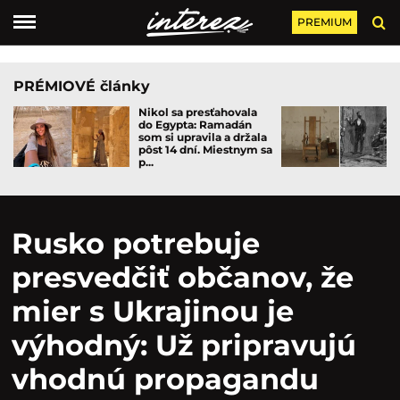
PREMIUM
PRÉMIOVÉ články
Nikol sa presťahovala
do Egypta: Ramadán
som si upravila a držala
pôst 14 dní. Miestnym sa
p...
Rusko potrebuje
presvedčiť občanov, že
mier s Ukrajinou je
výhodný: Už pripravujú
vhodnú propagandu