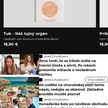
Tuk - Náš tajný orgán
Prí
Liesbeth van Rossum a Mariëtte Boon
Hon n
18,90 €
18,9
pred 2 hodinami
Žena tvrdí, že sa trikrát ocitla na
hranici života a smrti. Po rokoch
prelomila mlčanie o nevšednom
zážitku
pred 4 hodinami
Chorvátsko
Ak uvidíte na chorvátskej pláži tento
nápis, nedajte sa oklamať. Základné
pravidlo musíte poznať
pred 4 hodinami
Kanaďanka bola po návšteve obchodu