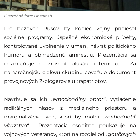
Ilustračná foto: Unsplash
Pre bežných Rusov by koniec vojny priniesol
sociálne programy, úspešné ekonomické príbehy,
kontrolované uvoľnenie v umení, návrat politického
humoru a obmedzenú amnestiu. Prezentácia sa
nezmieňuje o zrušení blokád internetu. Za
najnáročnejšiu cieľovú skupinu považuje dokument
provojnových Z-blogerov a ultrapatriotov.
Navrhuje sa ich
„emocionálny obrat“
, vytlačenie
radikálnych hlasov z mediálneho priestoru a
marginalizácia tých, ktorí by mohli
„znehodnotiť
víťazstvo“.
Prezentácia osobitne poukazuje na
vojnových veteránov, ktorí na rozdiel od
„gaučových