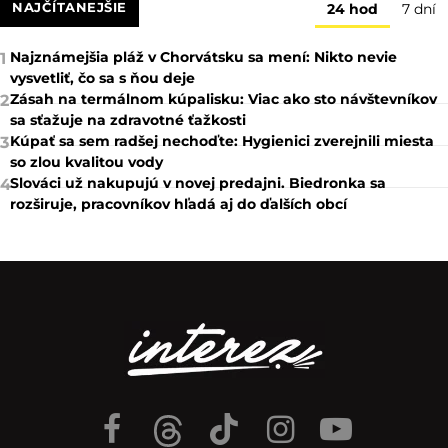
NAJČÍTANEJŠIE
24 hod
7 dní
Najznámejšia pláž v Chorvátsku sa mení: Nikto nevie
1
vysvetliť, čo sa s ňou deje
Zásah na termálnom kúpalisku: Viac ako sto návštevníkov
2
sa sťažuje na zdravotné ťažkosti
Kúpať sa sem radšej nechoďte: Hygienici zverejnili miesta
3
so zlou kvalitou vody
Slováci už nakupujú v novej predajni. Biedronka sa
4
rozširuje, pracovníkov hľadá aj do ďalších obcí