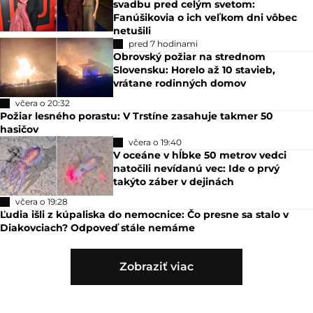
svadbu pred celým svetom:
Fanúšikovia o ich veľkom dni vôbec
netušili
pred 7 hodinami
Obrovský požiar na strednom
Slovensku: Horelo až 10 stavieb,
vrátane rodinných domov
včera o 20:32
Požiar lesného porastu: V Trstíne zasahuje takmer 50
hasičov
včera o 19:40
V oceáne v hĺbke 50 metrov vedci
natočili nevídanú vec: Ide o prvý
takýto záber v dejinách
včera o 19:28
Ľudia išli z kúpaliska do nemocnice: Čo presne sa stalo v
Diakovciach? Odpoveď stále nemáme
Zobraziť viac