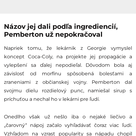
Názov jej dali podľa ingrediencií,
Pemberton už nepokračoval
Napriek tomu, že lekárnik z Georgie vymyslel
koncept Coca-Coly, na projekte jej propagácie a
vylepšení sa ďalej nepodieľal. Dôvodom bola aj
závislosť od morfínu spôsobená bolesťami a
zraneniami z občianskej vojny. Pemberton dal
svojmu dielu rozdielový punc, namiešal sirup s
príchuťou a nechal ho v lekárni pre ľudí.
Onedlho však už nešlo iba o nejaké liečivo a
„čarovný“ nápoj začalo vyhľadávať čoraz viac ľudí.
Vzhľadom na vzrast popularity sa nápadu chopil