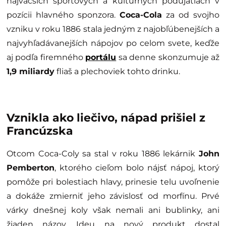
najväčších športových a kultúrnych podujatiach v
pozícii hlavného sponzora.
Coca-Cola
za od svojho
vzniku v roku 1886 stala jedným z najobľúbenejších a
najvyhľadávanejších nápojov po celom svete, keďže
aj podľa firemného
portálu
sa denne skonzumuje až
1,9 miliardy
fliaš a plechoviek tohto drinku.
Vznikla ako liečivo, nápad prišiel z
Francúzska
Otcom Coca-Coly sa stal v roku 1886 lekárnik
John
Pemberton
, ktorého cieľom bolo nájsť nápoj, ktorý
pomôže pri bolestiach hlavy, prinesie telu uvoľnenie
a dokáže zmierniť jeho závislosť od morfínu. Prvé
várky dnešnej koly však nemali ani bublinky, ani
žiaden názov. Ideu na nový produkt dostal