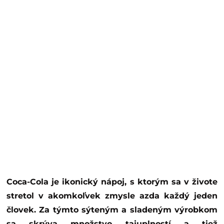
Coca-Cola je ikonický nápoj, s ktorým sa v živote
stretol v akomkoľvek zmysle azda každý jeden
človek. Za týmto sýteným a sladeným výrobkom
sa skrýva množstvo tajuplností a tiež