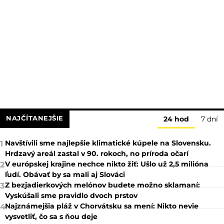
NAJČÍTANEJŠIE
24 hod
7 dní
Navštívili sme najlepšie klimatické kúpele na Slovensku.
1
Hrdzavý areál zastal v 90. rokoch, no príroda očarí
V európskej krajine nechce nikto žiť: Ušlo už 2,5 milióna
2
ľudí. Obávať by sa mali aj Slováci
Z bezjadierkových melónov budete možno sklamaní:
3
Vyskúšali sme pravidlo dvoch prstov
Najznámejšia pláž v Chorvátsku sa mení: Nikto nevie
4
vysvetliť, čo sa s ňou deje