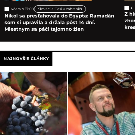
6.
včera o 17:00
Slováci a Česi v zahraničí
Z hl
Nikol sa presťahovala do Egypta: Ramadán
zho
som si upravila a držala pôst 14 dní.
kre
Miestnym sa páči tajomno žien
NAJNOVŠIE ČLÁNKY