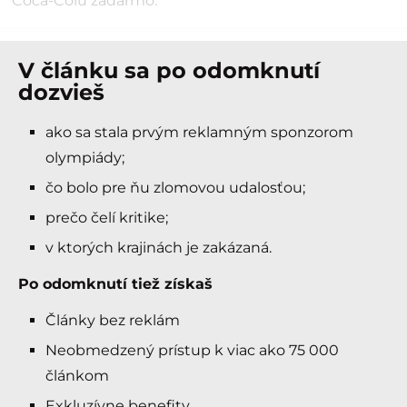
Coca-Colu zadarmo.
V článku sa po odomknutí
dozvieš
ako sa stala prvým reklamným sponzorom
olympiády;
čo bolo pre ňu zlomovou udalosťou;
prečo čelí kritike;
v ktorých krajinách je zakázaná.
Po odomknutí tiež získaš
Články bez reklám
Neobmedzený prístup k viac ako 75 000
článkom
Exkluzívne benefity