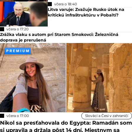
včera o 18:40
Litva varuje: Zvažuje Rusko útok na
kritickú infraštruktúru v Pobaltí?
včera o 17:20
Zrážka vlaku s autom pri Starom Smokovci: Železničná
doprava je prerušená
včera o 17:00
Slováci a Česi v zahraničí
Nikol sa presťahovala do Egypta: Ramadán som
si upravila a držala pôst 14 dní. Miestnym sa