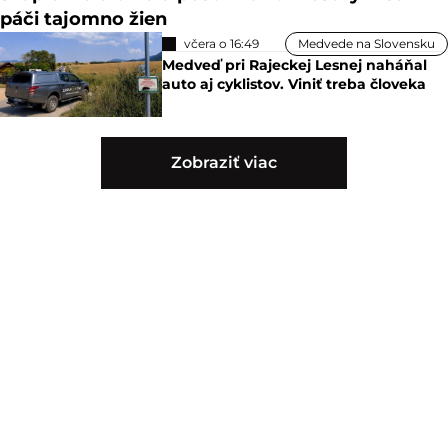
páči tajomno žien
včera o 16:49
Medvede na Slovensku
Medveď pri Rajeckej Lesnej naháňal
auto aj cyklistov. Viniť treba človeka
Zobraziť viac