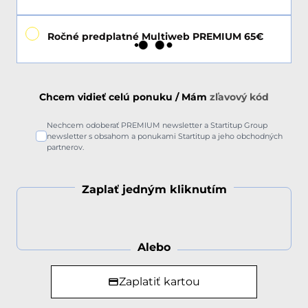
Ročné predplatné Multiweb PREMIUM 65€
Chcem vidieť celú ponuku / Mám
zľavový kód
Nechcem odoberať PREMIUM newsletter a Startitup Group
newsletter s obsahom a ponukami Startitup a jeho obchodných
partnerov.
Zaplať jedným kliknutím
Alebo
Zaplatiť kartou