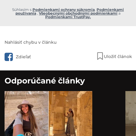
Súhlasím s
Podmienkami ochrany súkromia
,
Podmienkami
používania
,
Všeobecnými obchodnými podmienkami
a
Podmienkami TrustPay.
Nahlásiť chybu v článku
Uložiť článok
Zdieľať
Odporúčané články