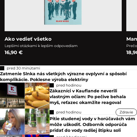
Ako vedieť všetko
Man
Lepšími otázkami k lepším odpovediam
Prečo
16,90 €
18,9
pred 30 minútami
Zatmenie Slnka nás všetkých výrazne ovplyvní a spôsobí
komplikácie. Poklesne výroba elektriny
pred hodinou
Zákazníci v Kauflande neverili
vlastným očiam: Po pečive behala
myš, reťazec okamžite reagoval
pred hodinou
Zdravie
Pitie studenej vody v horúčavách vám
môže uškodiť. Odborník odporúča
pridať do vody radšej štipku soli