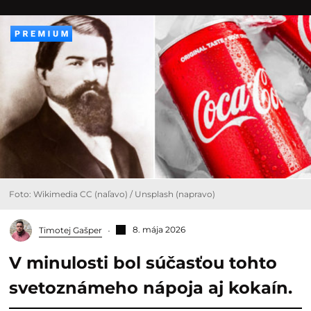
Foto: Wikimedia CC (naľavo) / Unsplash (napravo)
8. mája 2026
Timotej Gašper
V minulosti bol súčasťou tohto
svetoznámeho nápoja aj kokaín.