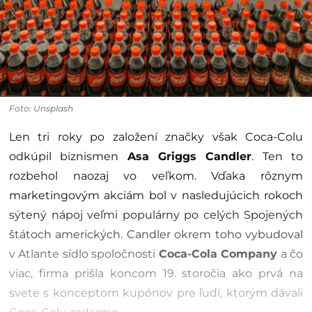
Foto: Unsplash
Len tri roky po založení značky však Coca-Colu
odkúpil biznismen
Asa Griggs Candler
. Ten to
rozbehol naozaj vo veľkom. Vďaka rôznym
marketingovým akciám bol v nasledujúcich rokoch
sýtený nápoj veľmi populárny po celých Spojených
štátoch amerických. Candler okrem toho vybudoval
v Atlante sídlo spoločnosti
Coca-Cola Company
a čo
viac, firma prišla koncom 19. storočia ako prvá na
svete s konceptom kupónov pre ľudí, ktorým dávali