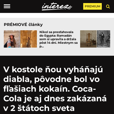
PREMIUM
PRÉMIOVÉ články
Nikol sa presťahovala
do Egypta: Ramadán
som si upravila a držala
pôst 14 dní. Miestnym sa
p...
V kostole ňou vyháňajú
diabla, pôvodne bol vo
fľašiach kokaín. Coca-
Cola je aj dnes zakázaná
v 2 štátoch sveta