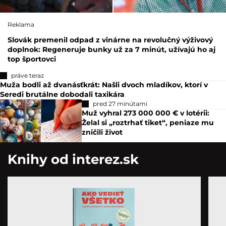
Reklama
Slovák premenil odpad z vinárne na revolučný výživový
doplnok: Regeneruje bunky už za 7 minút, užívajú ho aj
top športovci
práve teraz
Muža bodli až dvanásťkrát: Našli dvoch mladíkov, ktorí v
Seredi brutálne dobodali taxikára
pred 27 minútami
Muž vyhral 273 000 000 € v lotérii:
Želal si „roztrhať tiket“, peniaze mu
zničili život
Knihy od interez.sk