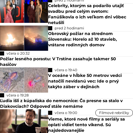
pred 2 hodinami
Celebrity, ktorým sa podarilo utajiť
svadbu pred celým svetom:
Fanúšikovia o ich veľkom dni vôbec
netušili
pred 2 hodinami
Obrovský požiar na strednom
Slovensku: Horelo až 10 stavieb,
vrátane rodinných domov
včera o 20:32
Požiar lesného porastu: V Trstíne zasahuje takmer 50
hasičov
včera o 19:40
V oceáne v hĺbke 50 metrov vedci
natočili nevídanú vec: Ide o prvý
takýto záber v dejinách
včera o 19:28
Ľudia išli z kúpaliska do nemocnice: Čo presne sa stalo v
Diakovciach? Odpoveď stále nemáme
včera o 19:00
Filmové rebríčky
Vieme, ktoré nové filmy a seriály sa
oplatí vidieť tento víkend. Sú
najsledovanejšie