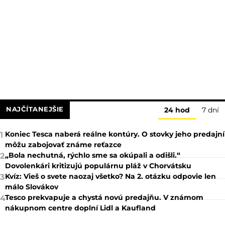
NAJČÍTANEJŠIE
24 hod
7 dní
Koniec Tesca naberá reálne kontúry. O stovky jeho predajní
1
môžu zabojovať známe reťazce
„Bola nechutná, rýchlo sme sa okúpali a odišli.“
2
Dovolenkári kritizujú populárnu pláž v Chorvátsku
Kvíz: Vieš o svete naozaj všetko? Na 2. otázku odpovie len
3
málo Slovákov
Tesco prekvapuje a chystá novú predajňu. V známom
4
nákupnom centre doplní Lidl a Kaufland