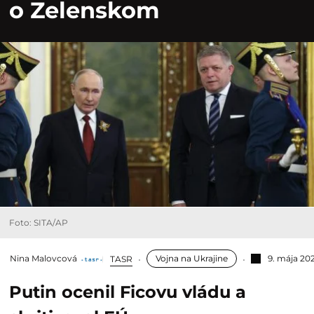
o Zelenskom
Foto: SITA/AP
Nina Malovcová
Vojna na Ukrajine
9. mája 20
TASR
Putin ocenil Ficovu vládu a