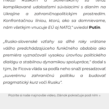
medzi Ruskom a Slovenskom) sú teraz
komplikované udalosťami súvisiacimi s dianím na
Ukrajine a zahraničnopolitickým prostredím.
Konfrontačnou líniou, ktorú, ako sa domnievame,
nám všetkým vnucuje EÚ aj NATO,“
uviedol
Putin
.
„Rusko-slovenské vzťahy sa dlhé roky vrátane
vášho predchádzajúceho funkčného obdobia ako
premiéra vyznačovali vysokou úrovňou politického
dialógu a stabilnou dynamikou spolupráce,“
dodal s
tým, že Ficova vláda sa podľa neho snaží presadzovať
„suverénnu zahraničnú politiku a budovať
pragmatický kurz voči Rusku“.
Pozrite si naše najnovšie video, článok pokračuje pod ním ↓