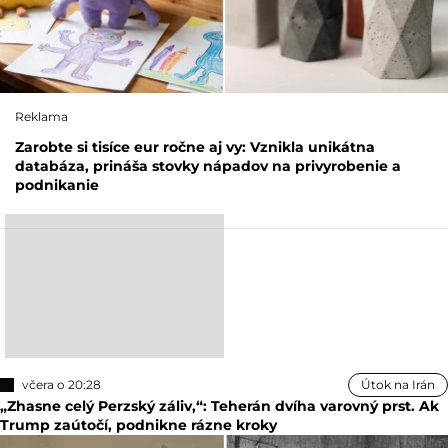
Reklama
Zarobte si tisíce eur ročne aj vy: Vznikla unikátna
databáza, prináša stovky nápadov na privyrobenie a
podnikanie
včera o 20:28
Útok na Irán
„Zhasne celý Perzský záliv,“: Teherán dvíha varovný prst. Ak
Trump zaútočí, podnikne rázne kroky