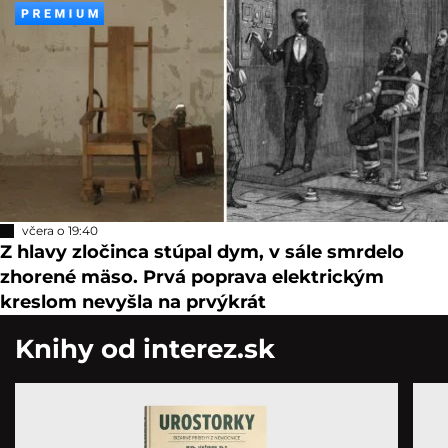
včera o 19:40
Z hlavy zločinca stúpal dym, v sále smrdelo
zhorené mäso. Prvá poprava elektrickým
kreslom nevyšla na prvýkrát
Knihy od interez.sk