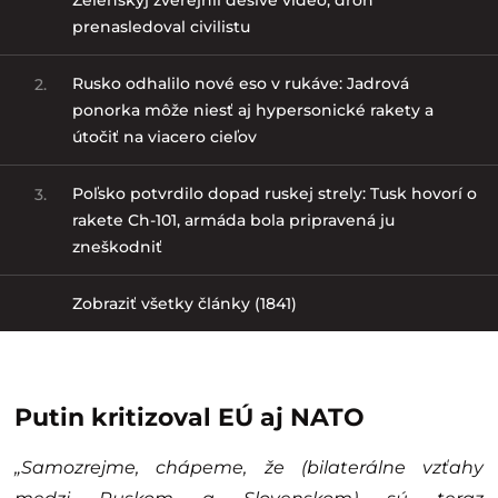
prenasledoval civilistu
Rusko odhalilo nové eso v rukáve: Jadrová
2.
ponorka môže niesť aj hypersonické rakety a
útočiť na viacero cieľov
Poľsko potvrdilo dopad ruskej strely: Tusk hovorí o
3.
rakete Ch-101, armáda bola pripravená ju
zneškodniť
Zobraziť všetky články (1841)
Putin kritizoval EÚ aj NATO
„Samozrejme, chápeme, že (bilaterálne vzťahy