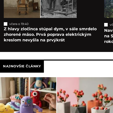
včera o 19:40
vč
Z hlavy zločinca stúpal dym, v sále smrdelo
Navš
zhorené mäso. Prvá poprava elektrickým
na S
kreslom nevyšla na prvýkrát
roko
NAJNOVŠIE ČLÁNKY