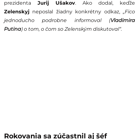
prezidenta
Jurij Ušakov
. Ako dodal, keďže
Zelenskyj
neposlal žiadny konkrétny odkaz,
„Fico
jednoducho podrobne informoval (
Vladimira
Putina
) o tom, o čom so Zelenským diskutoval“.
Rokovania sa zúčastnil aj šéf