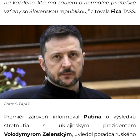
na každého, kto má záujem o normálne priateľské
vzťahy so Slovenskou republikou,“
citovala
Fica
TASS.
Foto: SITA/AP
Premiér zároveň informoval
Putina
o výsledku
stretnutia s ukrajinským prezidentom
Volodymyrom Zelenským
, uviedol poradca ruského