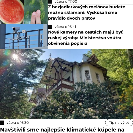
včera o 17:00
Z bezjadierkových melónov budete
možno sklamaní: Vyskúšali sme
pravidlo dvoch prstov
včera o 16:41
Nové kamery na cestách majú byť
ruskej výroby: Ministerstvo vnútra
obvinenia popiera
včera o 16:30
Tip na výlet
Navštívili sme najlepšie klimatické kúpele na