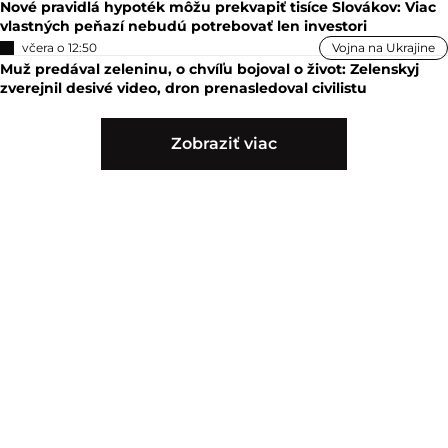
Nové pravidlá hypoték môžu prekvapiť tisíce Slovákov: Viac
vlastných peňazí nebudú potrebovať len investori
včera o 12:50
Vojna na Ukrajine
Muž predával zeleninu, o chvíľu bojoval o život: Zelenskyj
zverejnil desivé video, dron prenasledoval civilistu
Zobraziť viac