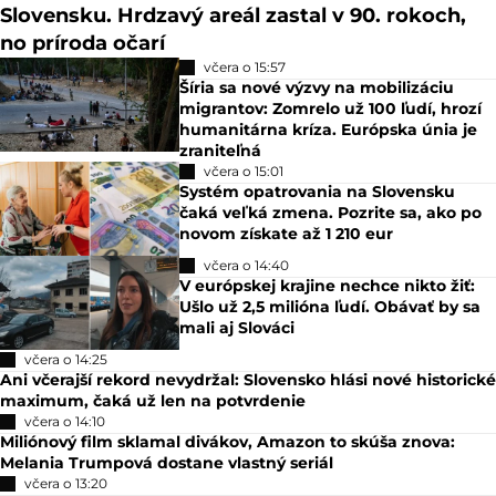
Slovensku. Hrdzavý areál zastal v 90. rokoch,
no príroda očarí
včera o 15:57
Šíria sa nové výzvy na mobilizáciu
migrantov: Zomrelo už 100 ľudí, hrozí
humanitárna kríza. Európska únia je
zraniteľná
včera o 15:01
Systém opatrovania na Slovensku
čaká veľká zmena. Pozrite sa, ako po
novom získate až 1 210 eur
včera o 14:40
V európskej krajine nechce nikto žiť:
Ušlo už 2,5 milióna ľudí. Obávať by sa
mali aj Slováci
včera o 14:25
Ani včerajší rekord nevydržal: Slovensko hlási nové historické
maximum, čaká už len na potvrdenie
včera o 14:10
Miliónový film sklamal divákov, Amazon to skúša znova:
Melania Trumpová dostane vlastný seriál
včera o 13:20