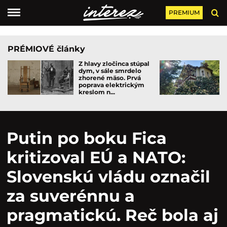
PREMIUM
PRÉMIOVÉ články
Z hlavy zločinca stúpal
dym, v sále smrdelo
zhorené mäso. Prvá
poprava elektrickým
kreslom n...
Putin po boku Fica
kritizoval EÚ a NATO:
Slovenskú vládu označil
za suverénnu a
pragmatickú. Reč bola aj