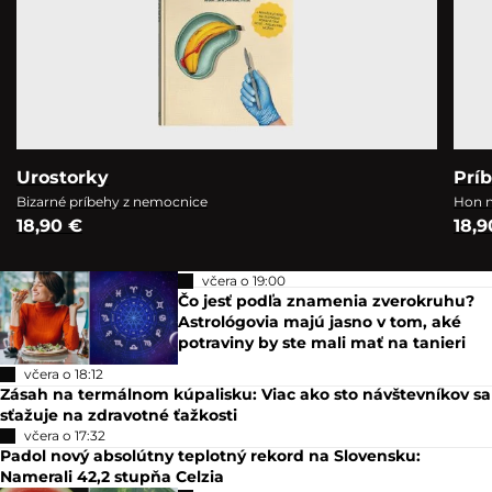
Urostorky
Prí
Bizarné príbehy z nemocnice
Hon n
18,90 €
18,9
včera o 19:00
Čo jesť podľa znamenia zverokruhu?
Astrológovia majú jasno v tom, aké
potraviny by ste mali mať na tanieri
včera o 18:12
Zásah na termálnom kúpalisku: Viac ako sto návštevníkov sa
sťažuje na zdravotné ťažkosti
včera o 17:32
Padol nový absolútny teplotný rekord na Slovensku:
Namerali 42,2 stupňa Celzia