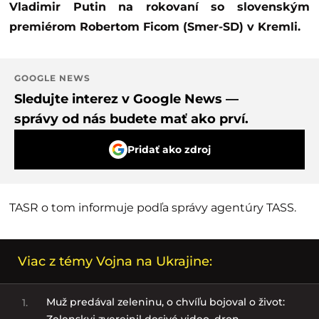
Vladimir Putin na rokovaní so slovenským
premiérom Robertom Ficom (Smer-SD) v Kremli.
GOOGLE NEWS
Sledujte interez v Google News —
správy od nás budete mať ako prví.
Pridať ako zdroj
TASR o tom informuje podľa správy agentúry TASS.
Viac z témy Vojna na Ukrajine:
Muž predával zeleninu, o chvíľu bojoval o život:
1.
Zelenskyj zverejnil desivé video, dron