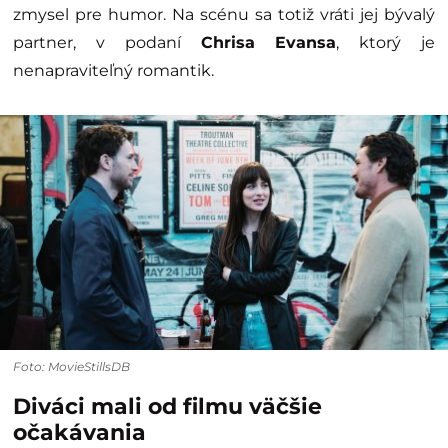
zmysel pre humor. Na scénu sa totiž vráti jej bývalý
partner, v podaní
Chrisa Evansa
, ktorý je
nenapraviteľný romantik.
Foto: MovieStillsDB
Diváci mali od filmu väčšie
očakávania