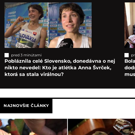
pred 3 minútami
p
Pobláznila celé Slovensko, donedávna o nej
Bol
nikto nevedel: Kto je atlétka Anna Švrček,
dod
ktorá sa stala virálnou?
mus
NAJNOVŠIE ČLÁNKY