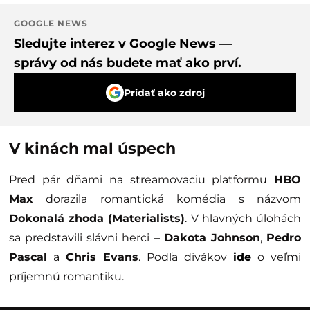
GOOGLE NEWS
Sledujte interez v Google News —
správy od nás budete mať ako prví.
Pridať ako zdroj
V kinách mal úspech
Pred pár dňami na streamovaciu platformu
HBO
Max
dorazila romantická komédia s názvom
Dokonalá zhoda (Materialists)
. V hlavných úlohách
sa predstavili slávni herci –
Dakota Johnson
,
Pedro
Pascal
a
Chris Evans
. Podľa divákov
ide
o veľmi
príjemnú romantiku.