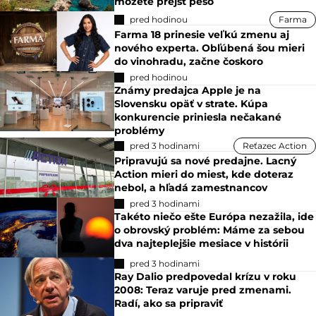
môžete prejsť pešo
pred hodinou
Farma
Farma 18 prinesie veľkú zmenu aj
nového experta. Obľúbená šou mieri
do vinohradu, začne čoskoro
pred hodinou
Známy predajca Apple je na
Slovensku opäť v strate. Kúpa
konkurencie priniesla nečakané
problémy
pred 3 hodinami
Reťazec Action
Pripravujú sa nové predajne. Lacný
Action mieri do miest, kde doteraz
nebol, a hľadá zamestnancov
pred 3 hodinami
Takéto niečo ešte Európa nezažila, ide
o obrovský problém: Máme za sebou
dva najteplejšie mesiace v histórii
pred 3 hodinami
Ray Dalio predpovedal krízu v roku
2008: Teraz varuje pred zmenami.
Radí, ako sa pripraviť