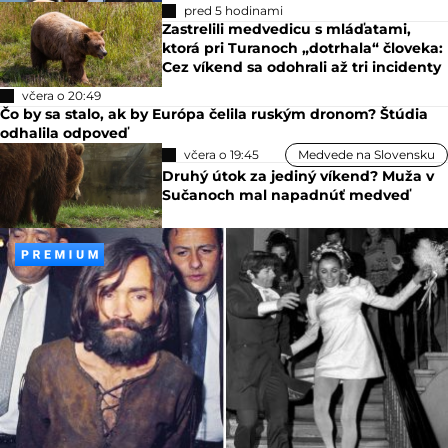
pred 5 hodinami
Zastrelili medvedicu s mláďatami,
ktorá pri Turanoch „dotrhala“ človeka:
Cez víkend sa odohrali až tri incidenty
včera o 20:49
Čo by sa stalo, ak by Európa čelila ruským dronom? Štúdia
odhalila odpoveď
včera o 19:45
Medvede na Slovensku
Druhý útok za jediný víkend? Muža v
Sučanoch mal napadnúť medveď