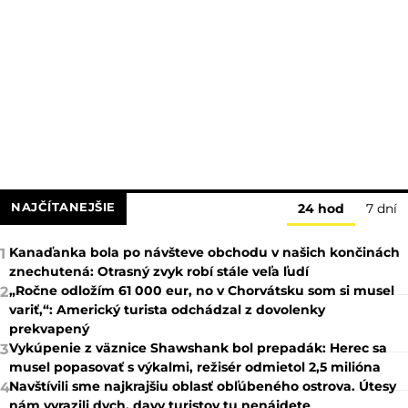
NAJČÍTANEJŠIE
24 hod
7 dní
Kanaďanka bola po návšteve obchodu v našich končinách
1
znechutená: Otrasný zvyk robí stále veľa ľudí
„Ročne odložím 61 000 eur, no v Chorvátsku som si musel
2
variť,“: Americký turista odchádzal z dovolenky
prekvapený
Vykúpenie z väznice Shawshank bol prepadák: Herec sa
3
musel popasovať s výkalmi, režisér odmietol 2,5 milióna
Navštívili sme najkrajšiu oblasť obľúbeného ostrova. Útesy
4
nám vyrazili dych, davy turistov tu nenájdete