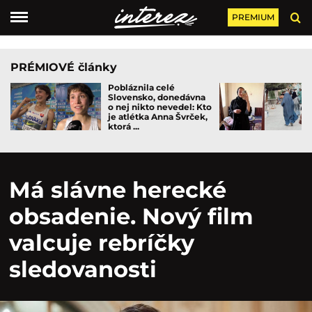
PREMIUM
PRÉMIOVÉ články
Pobláznila celé
Slovensko, donedávna
o nej nikto nevedel: Kto
je atlétka Anna Švrček,
ktorá ...
Má slávne herecké
obsadenie. Nový film
valcuje rebríčky
sledovanosti