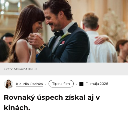
Foto: MovieStillsDB
Tip na film
11. mája 2026
Klaudia Oselská
Rovnaký úspech získal aj v
kinách.