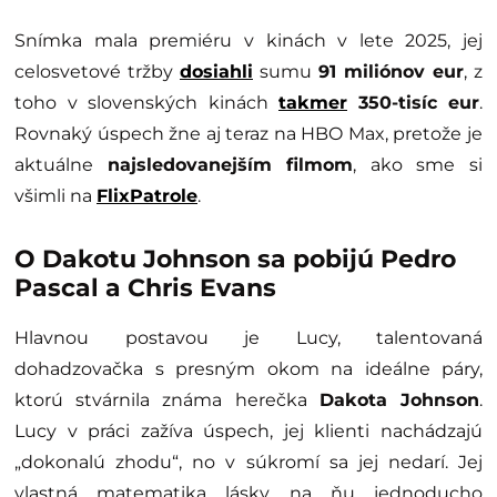
Snímka mala premiéru v kinách v lete 2025, jej
celosvetové tržby
dosiahli
sumu
91 miliónov eur
, z
toho v slovenských kinách
takmer
350-tisíc eur
.
Rovnaký úspech žne aj teraz na HBO Max, pretože je
aktuálne
najsledovanejším filmom
, ako sme si
všimli na
FlixPatrole
.
O Dakotu Johnson sa pobijú Pedro
Pascal a Chris Evans
Hlavnou postavou je Lucy, talentovaná
dohadzovačka s presným okom na ideálne páry,
ktorú stvárnila známa herečka
Dakota Johnson
.
Lucy v práci zažíva úspech, jej klienti nachádzajú
„dokonalú zhodu“, no v súkromí sa jej nedarí. Jej
vlastná matematika lásky na ňu jednoducho