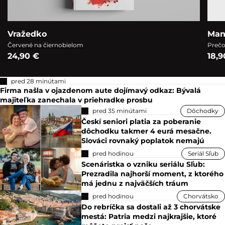
Vražedko
Man
Červené na čiernobielom
Prečo
24,90 €
18,9
pred 28 minútami
Firma našla v ojazdenom aute dojímavý odkaz: Bývalá
majiteľka zanechala v priehradke prosbu
pred 35 minútami
Dôchodky
Českí seniori platia za poberanie
dôchodku takmer 4 eurá mesačne.
Slováci rovnaký poplatok nemajú
pred hodinou
Seriál Sľub
Scenáristka o vzniku seriálu Sľub:
Prezradila najhorší moment, z ktorého
má jednu z najväčších tráum
pred hodinou
Chorvátsko
Do rebríčka sa dostali až 3 chorvátske
mestá: Patria medzi najkrajšie, ktoré