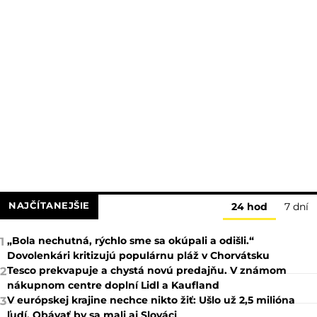
NAJČÍTANEJŠIE
24 hod
7 dní
„Bola nechutná, rýchlo sme sa okúpali a odišli.“
1
Dovolenkári kritizujú populárnu pláž v Chorvátsku
Tesco prekvapuje a chystá novú predajňu. V známom
2
nákupnom centre doplní Lidl a Kaufland
V európskej krajine nechce nikto žiť: Ušlo už 2,5 milióna
3
ľudí. Obávať by sa mali aj Slováci