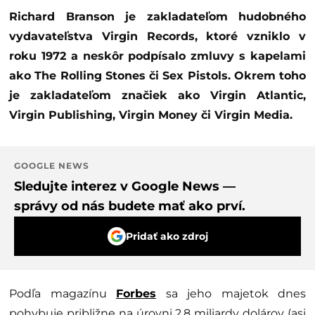
Richard Branson je zakladateľom hudobného
vydavateľstva Virgin Records, ktoré vzniklo v
roku 1972 a neskôr podpísalo zmluvy s kapelami
ako The Rolling Stones či Sex Pistols. Okrem toho
je zakladateľom značiek ako Virgin Atlantic,
Virgin Publishing, Virgin Money či Virgin Media.
GOOGLE NEWS
Sledujte interez v Google News —
správy od nás budete mať ako prví.
Pridať ako zdroj
Podľa magazínu
Forbes
sa jeho majetok dnes
pohybuje približne na úrovni 2,8 miliardy dolárov (asi