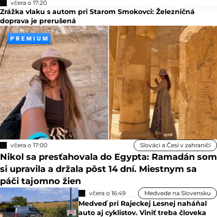
včera o 17:20
Zrážka vlaku s autom pri Starom Smokovci: Železničná
doprava je prerušená
včera o 17:00
Slováci a Česi v zahraničí
Nikol sa presťahovala do Egypta: Ramadán som
si upravila a držala pôst 14 dní. Miestnym sa
páči tajomno žien
včera o 16:49
Medvede na Slovensku
Medveď pri Rajeckej Lesnej naháňal
auto aj cyklistov. Viniť treba človeka