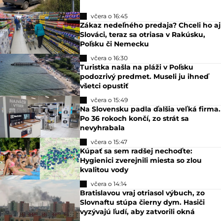
včera o 16:45
Zákaz nedeľného predaja? Chceli ho aj
Slováci, teraz sa otriasa v Rakúsku,
Poľsku či Nemecku
včera o 16:30
Turistka našla na pláži v Poľsku
podozrivý predmet. Museli ju ihneď
všetci opustiť
včera o 15:49
Na Slovensku padla ďalšia veľká firma.
Po 36 rokoch končí, zo strát sa
nevyhrabala
včera o 15:47
Kúpať sa sem radšej nechoďte:
Hygienici zverejnili miesta so zlou
kvalitou vody
včera o 14:14
Bratislavou vraj otriasol výbuch, zo
Slovnaftu stúpa čierny dym. Hasiči
vyzývajú ľudí, aby zatvorili okná