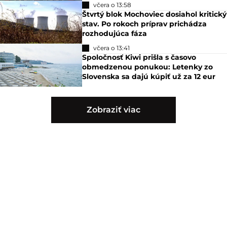
včera o 13:58
Štvrtý blok Mochoviec dosiahol kritický
stav. Po rokoch príprav prichádza
rozhodujúca fáza
včera o 13:41
Spoločnosť Kiwi prišla s časovo
obmedzenou ponukou: Letenky zo
Slovenska sa dajú kúpiť už za 12 eur
Zobraziť viac