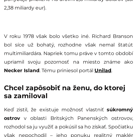
2,38 miliardy eur).
V roku 1978 však bolo všetko iné. Richard Branson
bol síce už bohatý, rozhodne však nemal štatút
multimiliardára. Napriek tomu práve v tomto období
upriamil svoju pozornosť na miesto známe ako
Necker Island
. Tému priniesol portál
Unilad
.
Chcel zapôsobiť na ženu, do ktorej
sa zamiloval
Keď zistil, že existuje možnosť vlastniť
súkromný
ostrov
v oblasti Britských Panenských ostrovov,
rozhodol sa ju využiť a pokúsil sa ho získať. Spočiatku
však nepochodil – jeho ponuku realitný maklér