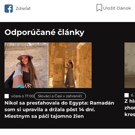
Uložiť článok
Zdieľať
Odporúčané články
6.
včera o 17:00
Slováci a Česi v zahraničí
Z hl
Nikol sa presťahovala do Egypta: Ramadán
zho
som si upravila a držala pôst 14 dní.
kre
Miestnym sa páči tajomno žien