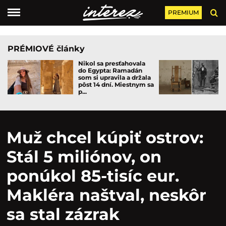
PREMIUM
PRÉMIOVÉ články
Nikol sa presťahovala
do Egypta: Ramadán
som si upravila a držala
pôst 14 dní. Miestnym sa
p...
Muž chcel kúpiť ostrov:
Stál 5 miliónov, on
ponúkol 85-tisíc eur.
Makléra naštval, neskôr
sa stal zázrak