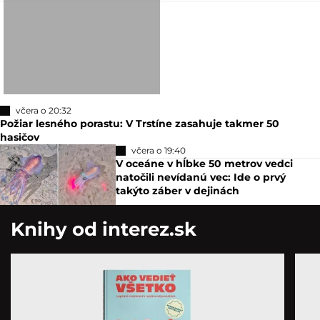
včera o 20:32
Požiar lesného porastu: V Trstíne zasahuje takmer 50
hasičov
včera o 19:40
V oceáne v hĺbke 50 metrov vedci
natočili nevídanú vec: Ide o prvý
takýto záber v dejinách
Knihy od interez.sk