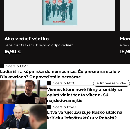
Ako vedieť všetko
Man
Lepšími otázkami k lepším odpovediam
Prečo
16,90 €
18,9
včera o 19:28
Ľudia išli z kúpaliska do nemocnice: Čo presne sa stalo v
Diakovciach? Odpoveď stále nemáme
včera o 19:00
Filmové rebríčky
Vieme, ktoré nové filmy a seriály sa
oplatí vidieť tento víkend. Sú
najsledovanejšie
včera o 18:40
Litva varuje: Zvažuje Rusko útok na
kritickú infraštruktúru v Pobaltí?