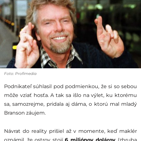
Foto: Profimedia
Podnikateľ súhlasil pod podmienkou, že si so sebou
môže vziať hosťa. A tak sa išlo na výlet, ku ktorému
sa, samozrejme, pridala aj dáma, o ktorú mal mladý
Branson záujem.
Návrat do reality prišiel až v momente, keď maklér
oznámil, že ostrov stojí
6 miliónov dolárov
(zhruba