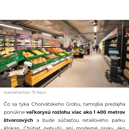
Ilustračná foto: TS Tesco
Čo sa týka Chorvátskeho Grobu, tamojšia predajňa
ponúkne
veľkorysú rozlohu viac ako 1 400 metrov
štvorcových
a bude súčasťou retailového parku
Klokan. Chýbať nebudú ani moderné prvky ako