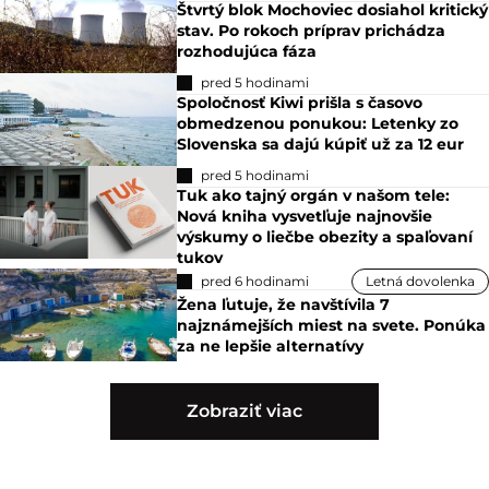
Štvrtý blok Mochoviec dosiahol kritický
stav. Po rokoch príprav prichádza
rozhodujúca fáza
pred 5 hodinami
Spoločnosť Kiwi prišla s časovo
obmedzenou ponukou: Letenky zo
Slovenska sa dajú kúpiť už za 12 eur
pred 5 hodinami
Tuk ako tajný orgán v našom tele:
Nová kniha vysvetľuje najnovšie
výskumy o liečbe obezity a spaľovaní
tukov
pred 6 hodinami
Letná dovolenka
Žena ľutuje, že navštívila 7
najznámejších miest na svete. Ponúka
za ne lepšie alternatívy
Zobraziť viac