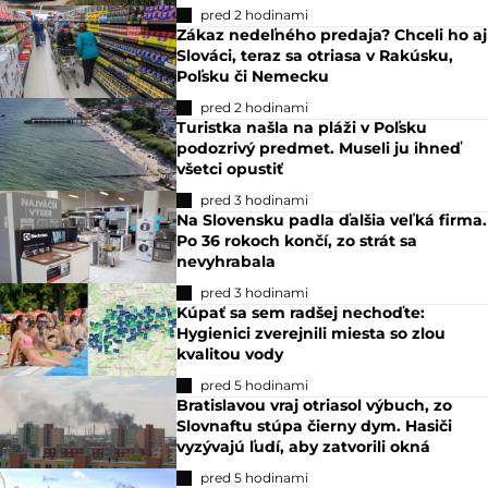
pred 2 hodinami
Zákaz nedeľného predaja? Chceli ho aj
Slováci, teraz sa otriasa v Rakúsku,
Poľsku či Nemecku
pred 2 hodinami
Turistka našla na pláži v Poľsku
podozrivý predmet. Museli ju ihneď
všetci opustiť
pred 3 hodinami
Na Slovensku padla ďalšia veľká firma.
Po 36 rokoch končí, zo strát sa
nevyhrabala
pred 3 hodinami
Kúpať sa sem radšej nechoďte:
Hygienici zverejnili miesta so zlou
kvalitou vody
pred 5 hodinami
Bratislavou vraj otriasol výbuch, zo
Slovnaftu stúpa čierny dym. Hasiči
vyzývajú ľudí, aby zatvorili okná
pred 5 hodinami