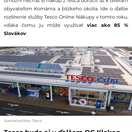
umožní nechať si nákup z Tesca doručiť až k dverám
obyvateľom Komárna a blízkeho okolia. Ide o ďalšie
rozšírenie služby Tesco Online Nákupy v tomto roku,
vďaka čomu ju môže využívať
viac ako 85 %
Slovákov
.
Ilustračná foto: Tesco