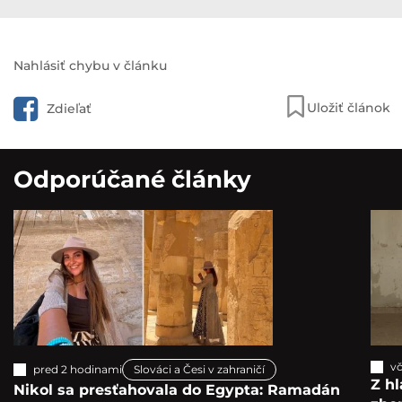
Nahlásiť chybu v článku
Uložiť článok
Zdieľať
Odporúčané články
vč
pred 2 hodinami
Slováci a Česi v zahraničí
Z hl
Nikol sa presťahovala do Egypta: Ramadán