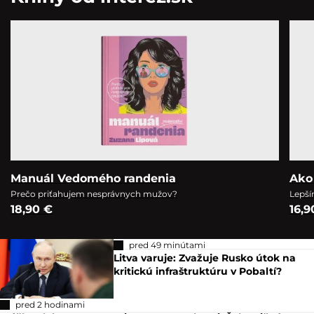
Manuál Vedomého randenia
Ako
Prečo priťahujem nesprávnych mužov?
Lepší
18,90 €
16,9
pred 49 minútami
Litva varuje: Zvažuje Rusko útok na
kritickú infraštruktúru v Pobaltí?
pred 2 hodinami