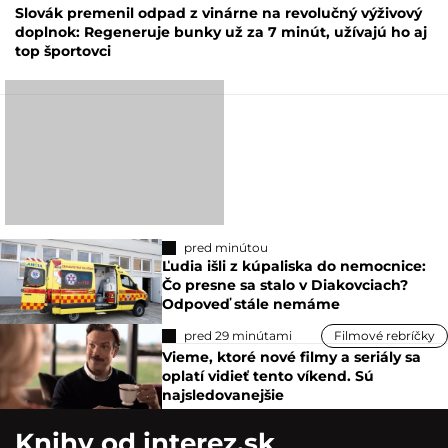
Slovák premenil odpad z vinárne na revolučný výživový
doplnok: Regeneruje bunky už za 7 minút, užívajú ho aj
top športovci
pred minútou
Ľudia išli z kúpaliska do nemocnice:
Čo presne sa stalo v Diakovciach?
Odpoveď stále nemáme
pred 29 minútami
Filmové rebríčky
Vieme, ktoré nové filmy a seriály sa
oplatí vidieť tento víkend. Sú
najsledovanejšie
Knihy od interez.sk