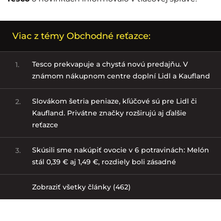
Viac z témy Obchodné reťazce:
Tesco prekvapuje a chystá novú predajňu. V
1.
známom nákupnom centre doplní Lidl a Kaufland
Slovákom šetria peniaze, kľúčové sú pre Lidl či
2.
Kaufland. Privátne značky rozširujú aj ďalšie
reťazce
Skúsili sme nakúpiť ovocie v 6 potravinách: Melón
3.
stál 0,39 € aj 1,49 €, rozdiely boli zásadné
Zobraziť všetky články (462)