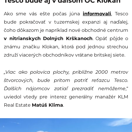
Tesco bude aj v ďalšom OC Klokan
Ako sme vás ešte počas júna
informovali
, Tesco
bude pokračovať v tuzemskej expanzi aj naďalej,
čoho dôkazom je napríklad nové obchodné centrum
v nitrianskych Dolných Krškanoch
. Opäť pôjde o
známu značku Klokan, ktorá pod jednou strechou
združí viacerých obchodníkov vrátane britskej siete.
„Viac ako polovica plochy, približne 2000 metrov
štvorcových, bude pritom patriť reťazcu Tesco.
Ďalších nájomcov zatiaľ prezradiť nemôžeme
,“
uviedol vtedy pre interez generálny manažér KLM
Real Estate
Matúš Klima
.