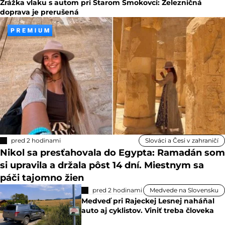
Zrážka vlaku s autom pri Starom Smokovci: Železničná
doprava je prerušená
pred 2 hodinami
Slováci a Česi v zahraničí
Nikol sa presťahovala do Egypta: Ramadán som
si upravila a držala pôst 14 dní. Miestnym sa
páči tajomno žien
pred 2 hodinami
Medvede na Slovensku
Medveď pri Rajeckej Lesnej naháňal
auto aj cyklistov. Viniť treba človeka