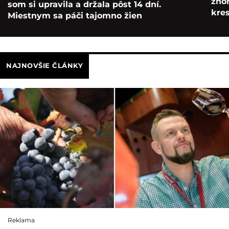
zho
som si upravila a držala pôst 14 dní.
kre
Miestnym sa páči tajomno žien
NAJNOVŠIE ČLÁNKY
Reklama