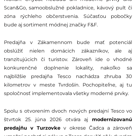
Scan&Go, samoobslužné pokladnice, kávový pult či
zóna rýchleho občerstvenia. Súčasťou pobočky
bude aj sortiment módnej značky F&F.
Predajňa v Zákamennom bude mať potenciál
obslúžiť nielen domácich zákazníkov, ale aj
tranzitujúcich či turistov. Zároveň ide o vhodné
konkurenčné doplnenie lokality, nakoľko sa
najbližšie predajňa Tesco nachádza zhruba 30
kilometrov v meste Tvrdošín. Pochopiteľne, aj tu
spoločnosť implementovala všetky moderné prvky.
Spolu s otvorením dvoch nových predajní Tesco vo
štvrtok 25. júna 2026 otvára aj
modernizovanú
predajňu v Turzovke
v okrese Čadca a zároveň