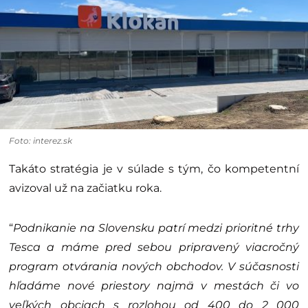
Foto: interez.sk
Takáto stratégia je v súlade s tým, čo kompetentní
avizoval už na začiatku roka.
“
Podnikanie na Slovensku patrí medzi prioritné trhy
Tesca a máme pred sebou pripravený viacročný
program otvárania nových obchodov. V súčasnosti
hľadáme nové priestory najmä v mestách či vo
veľkých obciach s rozlohou od 400 do 2 000