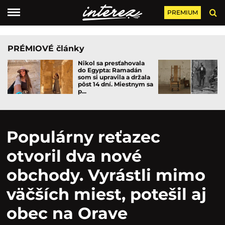
PREMIUM
PRÉMIOVÉ články
Nikol sa presťahovala
do Egypta: Ramadán
som si upravila a držala
pôst 14 dní. Miestnym sa
p...
Populárny reťazec
otvoril dva nové
obchody. Vyrástli mimo
väčších miest, potešil aj
obec na Orave