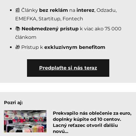
📰 Články
bez reklám
na
interez
, Odzadu,
EMEFKA, Startitup, Fontech
📚
Neobmedzený prístup
k viac ako 75 000
článkom
🎁 Prístup k
exkluzívnym benefitom
Predplaťte si nás teraz
Pozri aj:
Prekvapilo nás oblečenie za euro,
doplnky kúpite od 10 centov.
Lacný reťazec otvoril ďalšiu
novú…