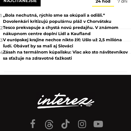
NAJČÍTANEJŠIE
24 hod
7 dní
„Bola nechutná, rýchlo sme sa okúpali a odišli.“
1
Dovolenkári kritizujú populárnu pláž v Chorvátsku
Tesco prekvapuje a chystá novú predajňu. V známom
2
nákupnom centre doplní Lidl a Kaufland
V európskej krajine nechce nikto žiť: Ušlo už 2,5 milióna
3
ľudí. Obávať by sa mali aj Slováci
Zásah na termálnom kúpalisku: Viac ako sto návštevníkov
4
sa sťažuje na zdravotné ťažkosti