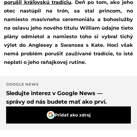
porušil kráľovskú tradíciu
. Deň po tom, ako jeho
otec nastúpil na trón, sa stal princom, no
namiesto masívneho ceremoniálu a bohoslužby
na oslavu jeho nového titulu William údajne tieto
plány odmietol a namiesto toho si vybral tichý
výlet do Anglesey a Swansea s Kate. Hoci však
nemá problém porušiť zaužívané tradície, to isté
neplatí o jeho raňajkovej rutine.
GOOGLE NEWS
Sledujte interez v Google News —
správy od nás budete mať ako prví.
Pridať ako zdroj