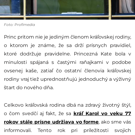
Foto: Profimedia
Princ pritom nie je jediným členom kráľovskej rodiny,
o ktorom je známe, že sa drží prísnych pravidiel,
ktoré dodržuje pravidelne. Princezná Kate bola v
minulosti spájaná s častými raňajkami v podobe
ovsenej kaše, zatiaľ čo ostatní členovia kráľovskej
rodiny vraj tiež uprednostňujú jednoduchý a výživný
štart do nového dňa.
Celkovo kráľovská rodina dbá na zdravý životný štýl,
o čom svedčí aj fakt, že sa
kráľ Karol vo veku 77
rokov stále prísne udržiava vo forme
, ako sme vás
informovali. Tento rok pri príležitosti svojich