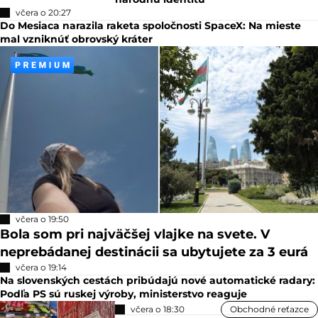
včera o 20:27
Do Mesiaca narazila raketa spoločnosti SpaceX: Na mieste
mal vzniknúť obrovský kráter
včera o 19:50
Bola som pri najväčšej vlajke na svete. V
neprebádanej destinácii sa ubytujete za 3 eurá
včera o 19:14
Na slovenských cestách pribúdajú nové automatické radary:
Podľa PS sú ruskej výroby, ministerstvo reaguje
včera o 18:30
Obchodné reťazce