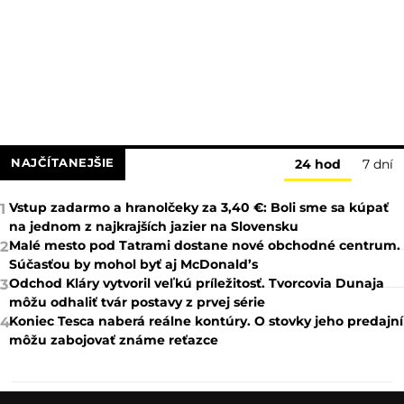
NAJČÍTANEJŠIE
24 hod
7 dní
Vstup zadarmo a hranolčeky za 3,40 €: Boli sme sa kúpať
1
na jednom z najkrajších jazier na Slovensku
Malé mesto pod Tatrami dostane nové obchodné centrum.
2
Súčasťou by mohol byť aj McDonald’s
Odchod Kláry vytvoril veľkú príležitosť. Tvorcovia Dunaja
3
môžu odhaliť tvár postavy z prvej série
Koniec Tesca naberá reálne kontúry. O stovky jeho predajní
4
môžu zabojovať známe reťazce