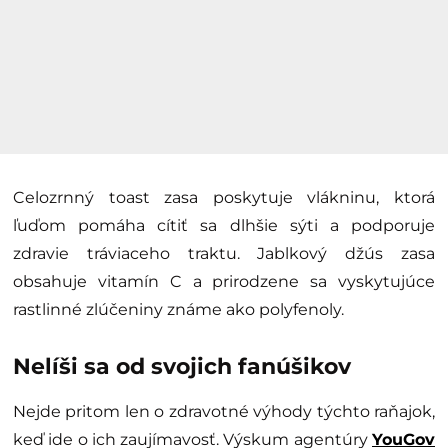
Celozrnný toast zasa poskytuje vlákninu, ktorá
ľuďom pomáha cítiť sa dlhšie sýti a podporuje
zdravie tráviaceho traktu. Jablkový džús zasa
obsahuje vitamín C a prirodzene sa vyskytujúce
rastlinné zlúčeniny známe ako polyfenoly.
Nelíši sa od svojich fanúšikov
Nejde pritom len o zdravotné výhody týchto raňajok,
keď ide o ich zaujímavosť. Výskum agentúry
YouGov