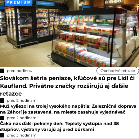
pred hodinou
Obchodné reťazce
Slovákom šetria peniaze, kľúčové sú pre Lidl či
Kaufland. Privátne značky rozširujú aj ďalšie
reťazce
pred 2 hodinami
Muž vyliezol na trolej vysokého napätia: Železničná doprava
na Záhorí je zastavená, na mieste zasahuje vyjednávač
pred 2 hodinami
Čaká nás ďalší pekelný deň: Teploty vystúpia nad 38
stupňov, výstrahy varujú aj pred búrkami
pred 3 hodinami