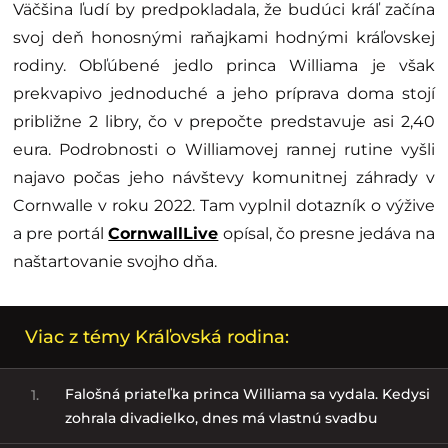
Väčšina ľudí by predpokladala, že budúci kráľ začína
svoj deň honosnými raňajkami hodnými kráľovskej
rodiny. Obľúbené jedlo princa Williama je však
prekvapivo jednoduché a jeho príprava doma stojí
približne 2 libry, čo v prepočte predstavuje asi 2,40
eura. Podrobnosti o Williamovej rannej rutine vyšli
najavo počas jeho návštevy komunitnej záhrady v
Cornwalle v roku 2022. Tam vyplnil dotazník o výžive
a pre portál
CornwallLive
opísal, čo presne jedáva na
naštartovanie svojho dňa.
Viac z témy Kráľovská rodina:
Falošná priateľka princa Williama sa vydala. Kedysi
1.
zohrala divadielko, dnes má vlastnú svadbu