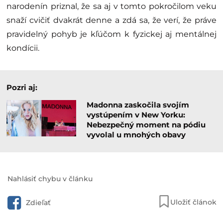
narodenín priznal, že sa aj v tomto pokročilom veku
snaží cvičiť dvakrát denne a zdá sa, že verí, že práve
pravidelný pohyb je kľúčom k fyzickej aj mentálnej
kondícii.
Pozri aj:
Madonna zaskočila svojím
vystúpením v New Yorku:
Nebezpečný moment na pódiu
vyvolal u mnohých obavy
Nahlásiť chybu v článku
Uložiť článok
Zdieľať