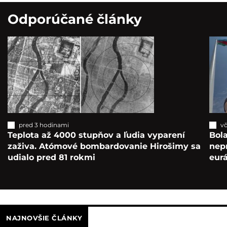
Odporúčané články
pred 3 hodinami
vč
Teplota až 4000 stupňov a ľudia vyparení
Bola
zaživa. Atómové bombardovanie Hirošimy sa
nepr
udialo pred 81 rokmi
eur
NAJNOVŠIE ČLÁNKY