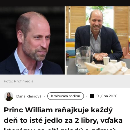
Foto: Profimedia
Kráľovská rodina
9. júna 2026
Dana Kleinová
Princ William raňajkuje každý
deň to isté jedlo za 2 libry, vďaka