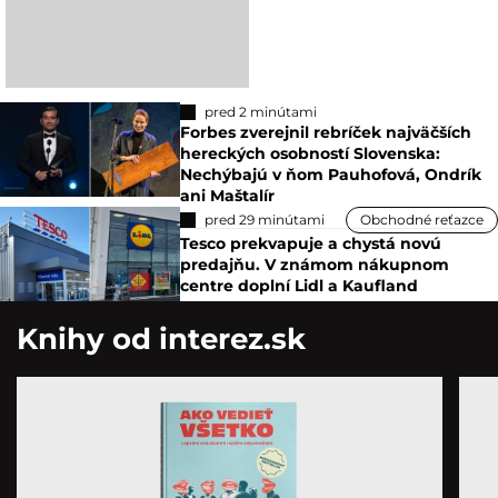
pred 2 minútami
Forbes zverejnil rebríček najväčších
hereckých osobností Slovenska:
Nechýbajú v ňom Pauhofová, Ondrík
ani Maštalír
pred 29 minútami
Obchodné reťazce
Tesco prekvapuje a chystá novú
predajňu. V známom nákupnom
centre doplní Lidl a Kaufland
Knihy od interez.sk