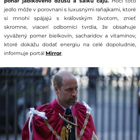
pohár jablkového džúsu a šálku čaju.
Hoci toto
jedlo môže v porovnaní s luxusnými raňajkami, ktoré
si mnohí spájajú s kráľovským životom, znieť
skromne, viacerí odborníci tvrdia, že obsahuje
vyvážený pomer bielkovín, sacharidov a vitamínov,
ktoré dokážu dodať energiu na celé dopoludnie,
informuje portál
Mirror
.