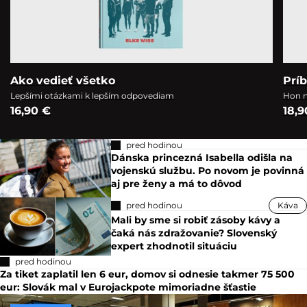
Ako vedieť všetko
Prí
Lepšími otázkami k lepším odpovediam
Hon n
16,90 €
18,9
pred hodinou
Dánska princezná Isabella odišla na
vojenskú službu. Po novom je povinná
aj pre ženy a má to dôvod
pred hodinou
Káva
Mali by sme si robiť zásoby kávy a
čaká nás zdražovanie? Slovenský
expert zhodnotil situáciu
pred hodinou
Za tiket zaplatil len 6 eur, domov si odnesie takmer 75 500
eur: Slovák mal v Eurojackpote mimoriadne šťastie