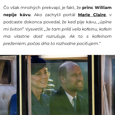
Čo však mnohých prekvapí, je fakt, že
princ William
nepije kávu
. Ako zachytil portál
Marie Claire
, v
podcaste dokonca povedal, že keď pije kávu,
„úplne
mi švitorí“
. Vysvetlil:
„Je tam príliš veľa kofeínu, kofeín
ma vlastne dosť rozrušuje. Ak to s kofeínom
preženiem, počas dňa to rozhodne pociťujem.“