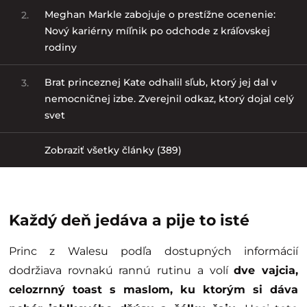
Meghan Markle zabojuje o prestížne ocenenie:
2.
Nový kariérny míľnik po odchode z kráľovskej
rodiny
Brat princeznej Kate odhalil sľub, ktorý jej dal v
3.
nemocničnej izbe. Zverejnil odkaz, ktorý dojal celý
svet
Zobraziť všetky články (389)
Každý deň jedáva a pije to isté
Princ z Walesu podľa dostupných informácií
dodržiava rovnakú rannú rutinu a volí
dve vajcia,
celozrnný toast s maslom, ku ktorým si dáva