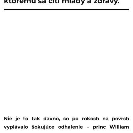
ktorému sa cíti mladý a zdravý.
Nie je to tak dávno, čo po rokoch na povrch
vyplávalo šokujúce odhalenie –
princ William