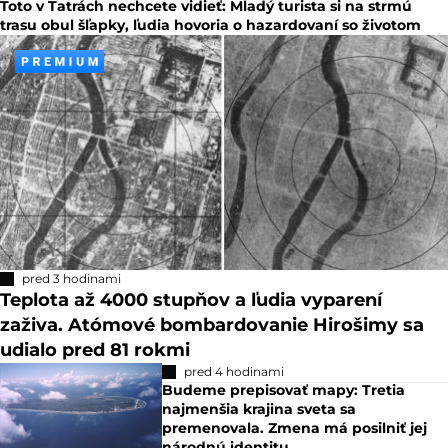
Toto v Tatrách nechcete vidieť: Mladý turista si na strmú
trasu obul šľapky, ľudia hovoria o hazardovaní so životom
pred 3 hodinami
Teplota až 4000 stupňov a ľudia vyparení
zaživa. Atómové bombardovanie Hirošimy sa
udialo pred 81 rokmi
pred 4 hodinami
Budeme prepisovať mapy: Tretia
najmenšia krajina sveta sa
premenovala. Zmena má posilniť jej
národnú identitu