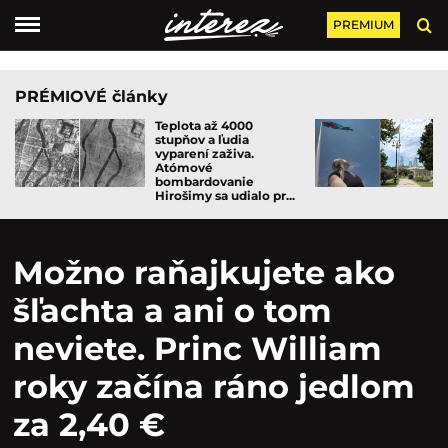
PREMIUM
PRÉMIOVÉ články
Teplota až 4000
stupňov a ľudia
vyparení zaživa.
Atómové
bombardovanie
Hirošimy sa udialo pr...
Možno raňajkujete ako
šľachta a ani o tom
neviete. Princ William
roky začína ráno jedlom
za 2,40 €