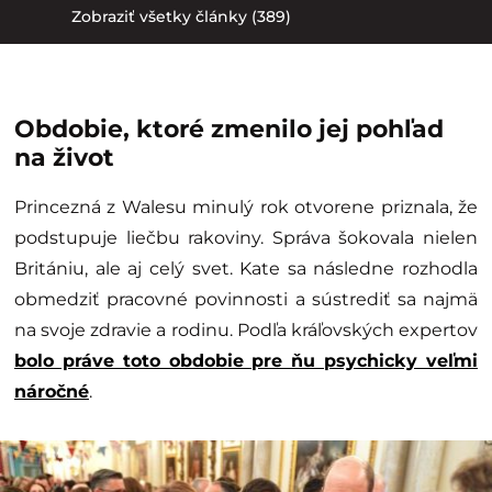
Zobraziť všetky články (389)
Obdobie, ktoré zmenilo jej pohľad
na život
Princezná z Walesu minulý rok otvorene priznala, že
podstupuje liečbu rakoviny. Správa šokovala nielen
Britániu, ale aj celý svet. Kate sa následne rozhodla
obmedziť pracovné povinnosti a sústrediť sa najmä
na svoje zdravie a rodinu. Podľa kráľovských expertov
bolo práve toto obdobie pre ňu psychicky veľmi
náročné
.