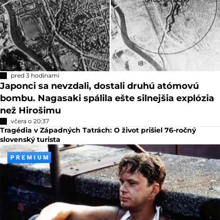
pred 3 hodinami
Japonci sa nevzdali, dostali druhú atómovú
bombu. Nagasaki spálila ešte silnejšia explózia
než Hirošimu
včera o 20:37
Tragédia v Západných Tatrách: O život prišiel 76-ročný
slovenský turista