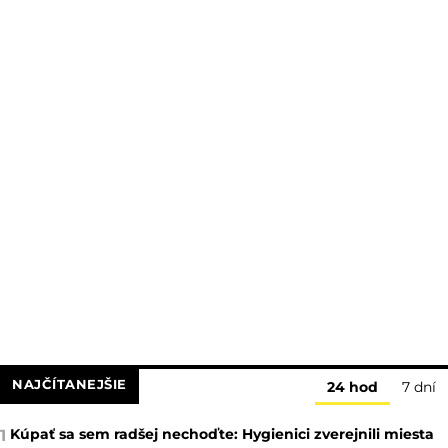
NAJČÍTANEJŠIE
24 hod
7 dní
Kúpať sa sem radšej nechoďte: Hygienici zverejnili miesta
1