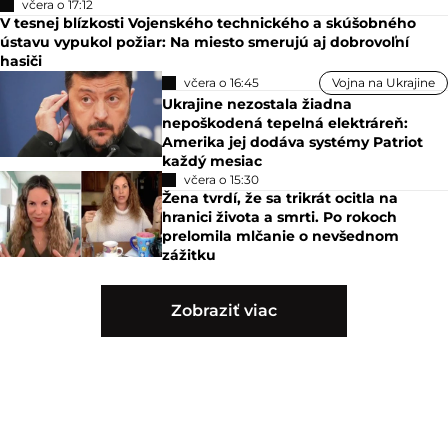
včera o 17:12
V tesnej blízkosti Vojenského technického a skúšobného
ústavu vypukol požiar: Na miesto smerujú aj dobrovoľní
hasiči
včera o 16:45
Vojna na Ukrajine
Ukrajine nezostala žiadna
nepoškodená tepelná elektráreň:
Amerika jej dodáva systémy Patriot
každý mesiac
včera o 15:30
Žena tvrdí, že sa trikrát ocitla na
hranici života a smrti. Po rokoch
prelomila mlčanie o nevšednom
zážitku
Zobraziť viac