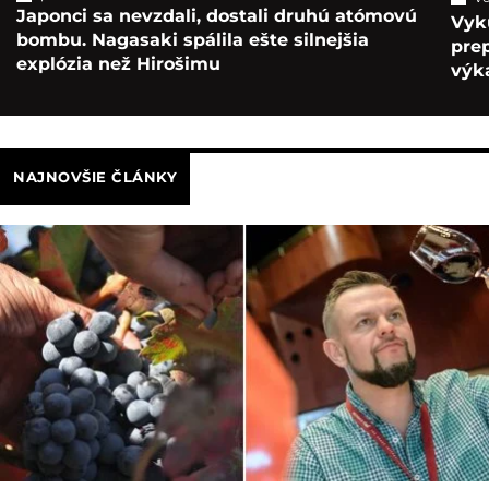
Japonci sa nevzdali, dostali druhú atómovú
Vyk
bombu. Nagasaki spálila ešte silnejšia
pre
explózia než Hirošimu
výka
NAJNOVŠIE ČLÁNKY