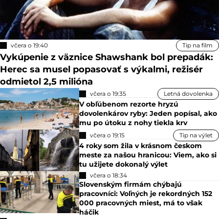
včera o 19:40
Tip na film
Vykúpenie z väznice Shawshank bol prepadák:
Herec sa musel popasovať s výkalmi, režisér
odmietol 2,5 milióna
včera o 19:35
Letná dovolenka
V obľúbenom rezorte hryzú
dovolenkárov ryby: Jeden popísal, ako
mu po útoku z nohy tiekla krv
včera o 19:15
Tip na výlet
4 roky som žila v krásnom českom
meste za našou hranicou: Viem, ako si
tu užijete dokonalý výlet
včera o 18:34
Slovenským firmám chýbajú
pracovníci: Voľných je rekordných 152
000 pracovných miest, má to však
háčik