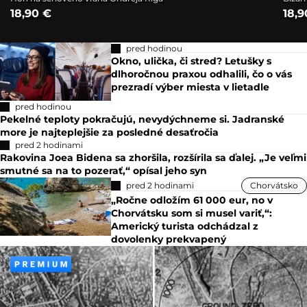
18,90 €
18,9
pred hodinou
Okno, ulička, či stred? Letušky s
dlhoročnou praxou odhalili, čo o vás
prezradí výber miesta v lietadle
pred hodinou
Pekelné teploty pokračujú, nevydýchneme si. Jadranské
more je najteplejšie za posledné desaťročia
pred 2 hodinami
Rakovina Joea Bidena sa zhoršila, rozšírila sa ďalej. „Je veľmi
smutné sa na to pozerať,“ opísal jeho syn
pred 2 hodinami
Chorvátsko
„Ročne odložím 61 000 eur, no v
Chorvátsku som si musel variť,“:
Americký turista odchádzal z
dovolenky prekvapený