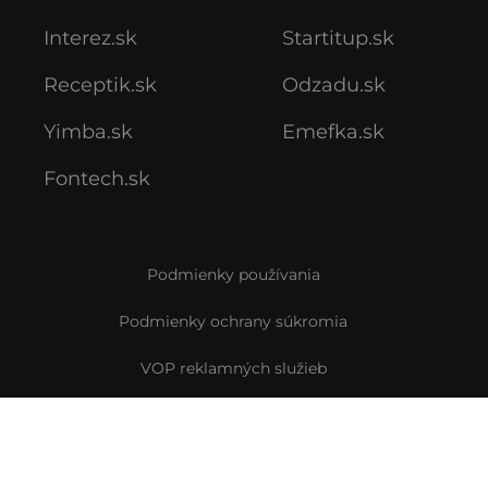
Interez.sk
Startitup.sk
Receptik.sk
Odzadu.sk
Yimba.sk
Emefka.sk
Fontech.sk
Podmienky používania
Podmienky ochrany súkromia
VOP reklamných služieb
VOP predplatného
Archív VOP predplatného