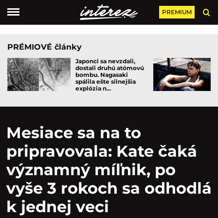
PREMIUM
PRÉMIOVÉ články
Japonci sa nevzdali,
dostali druhú atómovú
bombu. Nagasaki
spálila ešte silnejšia
explózia n...
Mesiace sa na to
pripravovala: Kate čaká
významný míľnik, po
vyše 3 rokoch sa odhodlá
k jednej veci