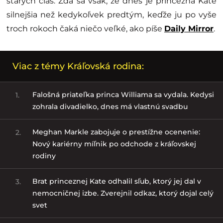
starých čias. Zdá sa však, že dnes je princezná Kate
silnejšia než kedykoľvek predtým, keďže ju po vyše
troch rokoch čaká niečo veľké, ako píše
Daily Mirror
.
Viac z témy Kráľovská rodina:
Falošná priateľka princa Williama sa vydala. Kedysi
1.
zohrala divadielko, dnes má vlastnú svadbu
Meghan Markle zabojuje o prestížne ocenenie:
2.
Nový kariérny míľnik po odchode z kráľovskej
rodiny
Brat princeznej Kate odhalil sľub, ktorý jej dal v
3.
nemocničnej izbe. Zverejnil odkaz, ktorý dojal celý
svet