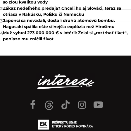
so zlou kvalitou vody
Zákaz nedeľného predaja? Chceli ho aj Slováci, teraz sa
2
otriasa v Rakúsku, Poľsku či Nemecku
Japonci sa nevzdali, dostali druhú atómovú bombu.
3
Nagasaki spálila ešte silnejšia explózia než Hirošimu
Muž vyhral 273 000 000 € v lotérii: Želal si „roztrhať tiket“,
4
peniaze mu zničili život