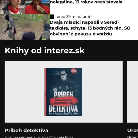
nelegálne, 13 rokov neexistovala
pred 39 minútami
Dvaja mladíci napadli v Seredi
taxikára, schytal 13 bodných rán. Sú
obvinení z pokusu o vraždu
Knihy od interez.sk
Príbeh detektíva
Uro
Hon na sériového vraha Ondreja Riga
Bizar