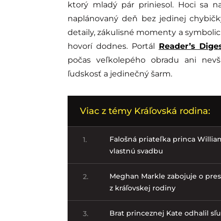
ktorý mladý pár priniesol. Hoci sa 
naplánovaný deň bez jedinej chybičky,
detaily, zákulisné momenty a symbolické
hovorí dodnes. Portál
Reader’s Dige
počas veľkolepého obradu ani nevš
ľudskosť a jedinečný šarm.
Viac z témy Kráľovská rodina:
Falošná priateľka princa Willia
1.
vlastnú svadbu
Meghan Markle zabojuje o pres
2.
z kráľovskej rodiny
Brat princeznej Kate odhalil sľu
3.