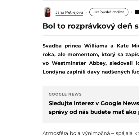
Kráľovská rodina
Jana Petrejová
Bol to rozprávkový deň
Svadba princa Williama a Kate Middleton nebola len spoločenskou udalosťou
roka, ale momentom, ktorý sa zapísa
vo Westminster Abbey, sledovali i
Londýna zaplnili davy nadšených ľud
GOOGLE NEWS
Sledujte interez v Google New
správy od nás budete mať ako p
Atmosféra bola výnimočná – spájala kr