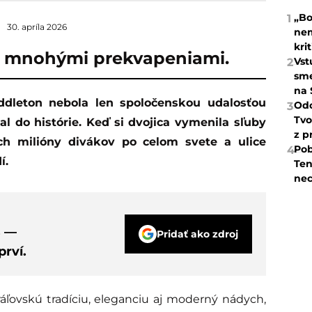
„Bo
1
30. apríla 2026
nem
kri
 s mnohými prekvapeniami.
Vst
2
sme
na 
Odc
3
Tvo
l do histórie. Keď si dvojica vymenila sľuby
z p
ch milióny divákov po celom svete a ulice
Pob
4
í.
Ten
nec
s —
Pridať ako zdroj
rví.
áľovskú tradíciu, eleganciu aj moderný nádych,