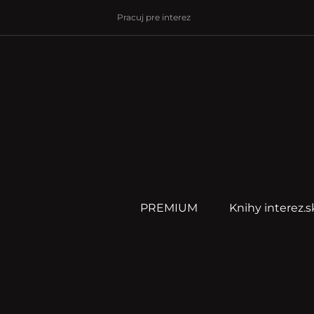
Pracuj pre interez
PREMIUM
Knihy interez.s