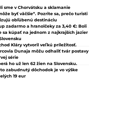
li sme v Chorvátsku a sklamanie
ôže byť väčšie“. Pozrite sa, prečo turisti
tizujú obľúbenú destináciu
up zadarmo a hranolčeky za 3,40 €: Boli
 sa kúpať na jednom z najkrajších jazier
Slovensku
hod Kláry vytvoril veľkú príležitosť.
rcovia Dunaja môžu odhaliť tvár postavy
rvej série
erá ho už len 62 žien na Slovensku.
to zabudnutý dôchodok je vo výške
elých 19 eur