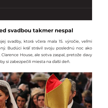
red svadbou takmer nespal
jej svadby, ktorá včera mala 15. výročie, veľmi
ný. Budúci kráľ strávil svoju poslednú noc ako
 Clarence House, ale sotva zaspal, pretože davy
by si zabezpečili miesta na ďalší deň.