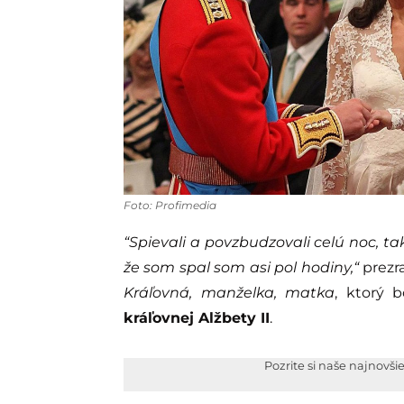
Foto: Profimedia
“Spievali a povzbudzovali celú noc, tak
že som spal som asi pol hodiny,“
prezr
Kráľovná, manželka, matka
, ktorý 
kráľovnej Alžbety II
.
Pozrite si naše najnovši