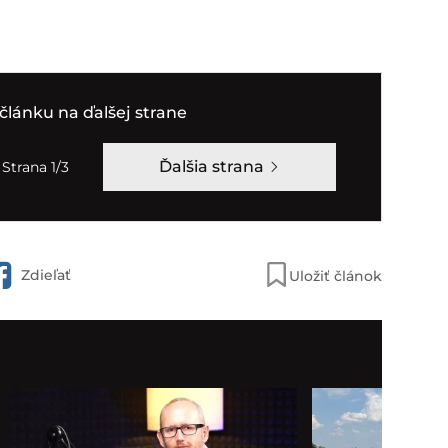
článku na ďalšej strane
Ďalšia strana
Strana 1/3
Zdieľať
Uložiť článok