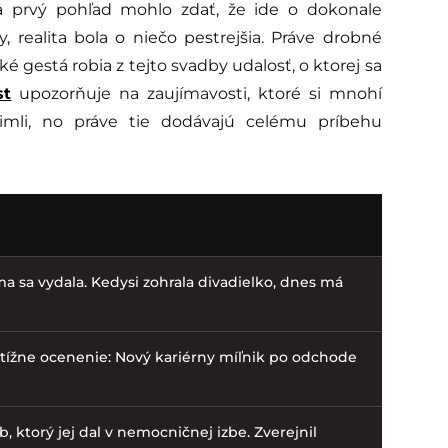
na prvý pohľad mohlo zdať, že ide o dokonale
 realita bola o niečo pestrejšia. Práve drobné
 gestá robia z tejto svadby udalosť, o ktorej sa
st
upozorňuje na zaujímavosti, ktoré si mnohí
imli, no práve tie dodávajú celému príbehu
ma sa vydala. Kedysi zohrala divadielko, dnes má
tížne ocenenie: Nový kariérny míľnik po odchode
b, ktorý jej dal v nemocničnej izbe. Zverejnil