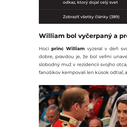
odkaz, ktorý dojal celý svet
Zobraziť všetky články (389)
William bol vyčerpaný a p
Hoci
princ William
vyzeral v deň svo
dobre, pravdou je, že bol veľmi unave
slobodný muž v rezidencii svojho otca,
fanúšikov kempovali len kúsok odtiaľ, a