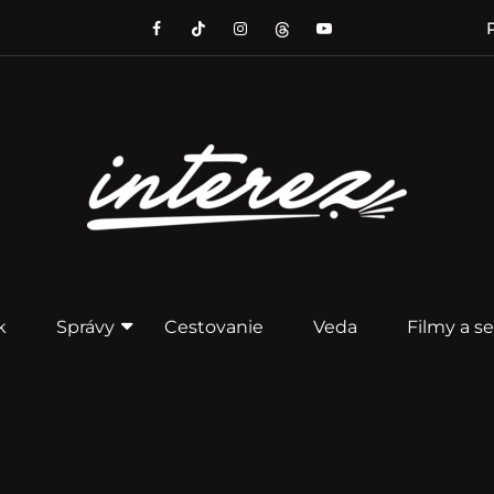
P
k
Správy
Cestovanie
Veda
Filmy a se