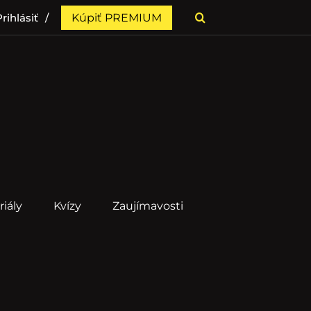
rihlásiť
Kúpiť PREMIUM
riály
Kvízy
Zaujímavosti