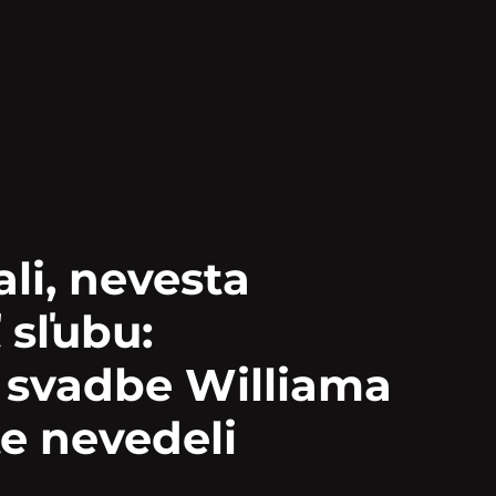
li, nevesta
 sľubu:
 svadbe Williama
te nevedeli