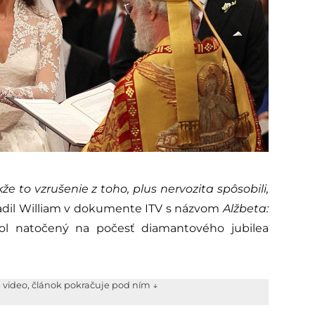
že to vzrušenie z toho, plus nervozita spôsobili,
adil William v dokumente ITV s názvom
Alžbeta:
bol natočený na počesť diamantového jubilea
e video, článok pokračuje pod ním ↓