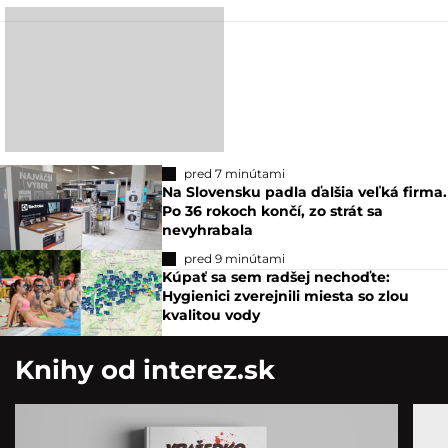
pred 7 minútami
Na Slovensku padla ďalšia veľká firma.
Po 36 rokoch končí, zo strát sa
nevyhrabala
pred 9 minútami
Kúpať sa sem radšej nechoďte:
Hygienici zverejnili miesta so zlou
kvalitou vody
Knihy od interez.sk