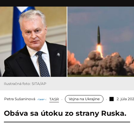
Ilustračná foto: SITA/AP
Petra Sušaninová
Vojna na Ukrajine
2. júla 20
TASR
Obáva sa útoku zo strany Ruska.