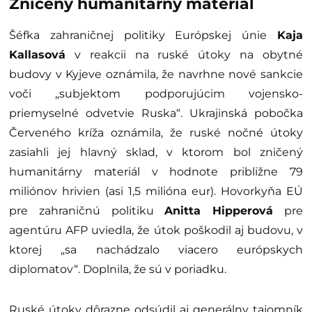
Zničený humanitárny materiál
Šéfka zahraničnej politiky Európskej únie
Kaja
Kallasová
v reakcii na ruské útoky na obytné
budovy v Kyjeve oznámila, že navrhne nové sankcie
voči „subjektom podporujúcim vojensko-
priemyselné odvetvie Ruska“. Ukrajinská pobočka
Červeného kríža oznámila, že ruské nočné útoky
zasiahli jej hlavný sklad, v ktorom bol zničený
humanitárny materiál v hodnote približne 79
miliónov hrivien (asi 1,5 milióna eur). Hovorkyňa EÚ
pre zahraničnú politiku
Anitta Hipperová
pre
agentúru AFP uviedla, že útok poškodil aj budovu, v
ktorej „sa nachádzalo viacero európskych
diplomatov“. Doplnila, že sú v poriadku.
Ruské útoky dôrazne odsúdil aj generálny tajomník