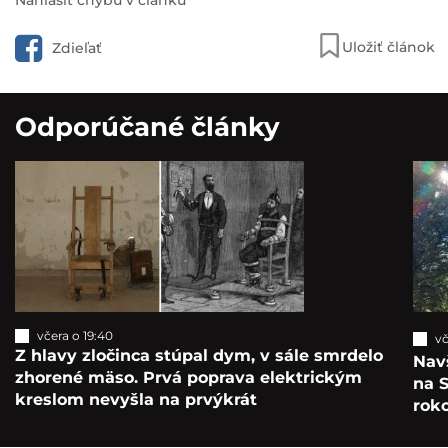
Nahlásiť chybu v článku
Uložiť článok
Zdieľať
Odporúčané články
včera o 19:40
vč
Z hlavy zločinca stúpal dym, v sále smrdelo
Navš
zhorené mäso. Prvá poprava elektrickým
na S
kreslom nevyšla na prvýkrát
roko