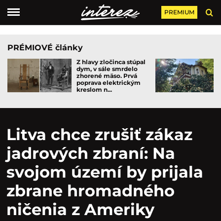
PREMIUM
PRÉMIOVÉ články
Z hlavy zločinca stúpal
dym, v sále smrdelo
zhorené mäso. Prvá
poprava elektrickým
kreslom n...
Litva chce zrušiť zákaz
jadrových zbraní: Na
svojom území by prijala
zbrane hromadného
ničenia z Ameriky