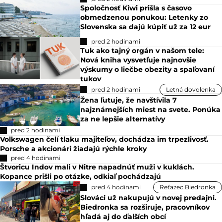
Spoločnosť Kiwi prišla s časovo
obmedzenou ponukou: Letenky zo
Slovenska sa dajú kúpiť už za 12 eur
pred 2 hodinami
Tuk ako tajný orgán v našom tele:
Nová kniha vysvetľuje najnovšie
výskumy o liečbe obezity a spaľovaní
tukov
pred 2 hodinami
Letná dovolenka
Žena ľutuje, že navštívila 7
najznámejších miest na svete. Ponúka
za ne lepšie alternatívy
pred 2 hodinami
Volkswagen čelí tlaku majiteľov, dochádza im trpezlivosť.
Porsche a akcionári žiadajú rýchle kroky
pred 4 hodinami
Štvoricu Indov mali v Nitre napadnúť muži v kuklách.
Kopance prišli po otázke, odkiaľ pochádzajú
pred 4 hodinami
Reťazec Biedronka
Slováci už nakupujú v novej predajni.
Biedronka sa rozširuje, pracovníkov
hľadá aj do ďalších obcí