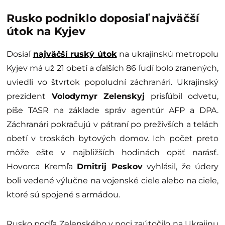
Rusko podniklo doposiaľ najväčší
útok na Kyjev
Dosiaľ
najväčší ruský útok
na ukrajinskú metropolu
Kyjev má už 21 obetí a ďalších 86 ľudí bolo zranených,
uviedli vo štvrtok popoludní záchranári. Ukrajinský
prezident
Volodymyr Zelenskyj
prisľúbil odvetu,
píše TASR na základe správ agentúr AFP a DPA.
Záchranári pokračujú v pátraní po preživších a telách
obetí v troskách bytových domov. Ich počet preto
môže ešte v najbližších hodinách opäť narásť.
Hovorca Kremľa
Dmitrij Peskov
vyhlásil, že údery
boli vedené výlučne na vojenské ciele alebo na ciele,
ktoré sú spojené s armádou.
Rusko podľa Zelenského v noci zaútočilo na Ukrajinu