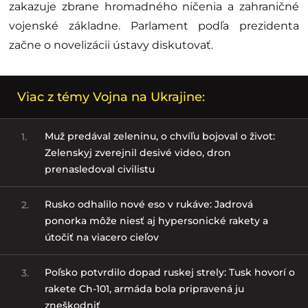
zakazuje zbrane hromadného ničenia a zahraničné
vojenské základne. Parlament podľa prezidenta
začne o novelizácii ústavy diskutovať.
Viac z témy Vojna na Ukrajine:
Muž predával zeleninu, o chvíľu bojoval o život:
1.
Zelenskyj zverejnil desivé video, dron
prenasledoval civilistu
Rusko odhalilo nové eso v rukáve: Jadrová
2.
ponorka môže niesť aj hypersonické rakety a
útočiť na viacero cieľov
Poľsko potvrdilo dopad ruskej strely: Tusk hovorí o
3.
rakete Ch-101, armáda bola pripravená ju
zneškodniť