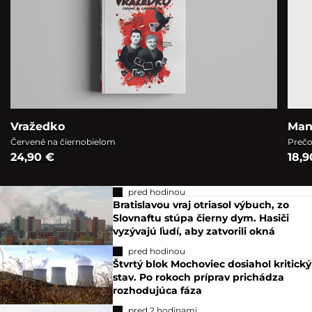
Vražedko
Man
Červené na čiernobielom
Prečo
24,90 €
18,9
pred hodinou
Bratislavou vraj otriasol výbuch, zo
Slovnaftu stúpa čierny dym. Hasiči
vyzývajú ľudí, aby zatvorili okná
pred hodinou
Štvrtý blok Mochoviec dosiahol kritický
stav. Po rokoch príprav prichádza
rozhodujúca fáza
pred 2 hodinami