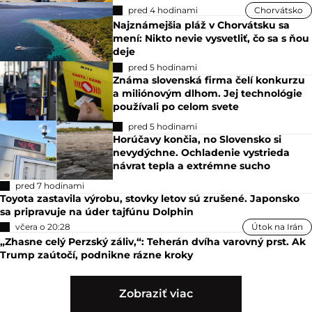
pred 4 hodinami
Chorvátsko
Najznámejšia pláž v Chorvátsku sa
mení: Nikto nevie vysvetliť, čo sa s ňou
deje
pred 5 hodinami
Známa slovenská firma čelí konkurzu
a miliónovým dlhom. Jej technológie
používali po celom svete
pred 5 hodinami
Horúčavy končia, no Slovensko si
nevydýchne. Ochladenie vystrieda
návrat tepla a extrémne sucho
pred 7 hodinami
Toyota zastavila výrobu, stovky letov sú zrušené. Japonsko
sa pripravuje na úder tajfúnu Dolphin
včera o 20:28
Útok na Irán
„Zhasne celý Perzský záliv,“: Teherán dvíha varovný prst. Ak
Trump zaútočí, podnikne rázne kroky
Zobraziť viac