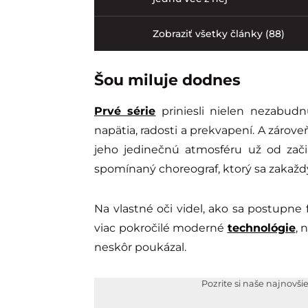
Zobraziť všetky články (88)
Šou miluje dodnes
Prvé série
priniesli nielen nezabud
napätia, radosti a prekvapení. A zároveň
jeho jedinečnú atmosféru už od zači
spomínaný choreograf, ktorý sa zakažd
Na vlastné oči videl, ako sa postupne 
viac pokročilé moderné
technológie
, 
neskôr poukázal.
Pozrite si naše najnovši