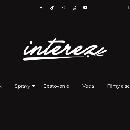
P
k
Správy
Cestovanie
Veda
Filmy a se