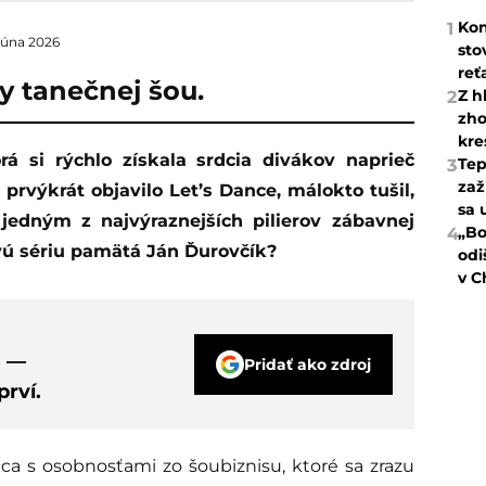
Kon
1
 júna 2026
sto
reť
y tanečnej šou.
Z h
2
zho
kre
Tep
3
zaž
rvýkrát objavilo Let’s Dance, málokto tušil,
sa 
jedným z najvýraznejších pilierov zábavnej
„Bo
4
prvú sériu pamätá Ján Ďurovčík?
odi
v C
s —
Pridať ako zdroj
rví.
ca s osobnosťami zo šoubiznisu, ktoré sa zrazu