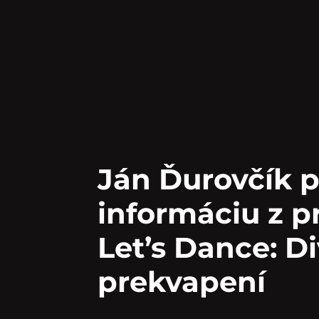
Ján Ďurovčík p
informáciu z p
Let’s Dance: D
prekvapení