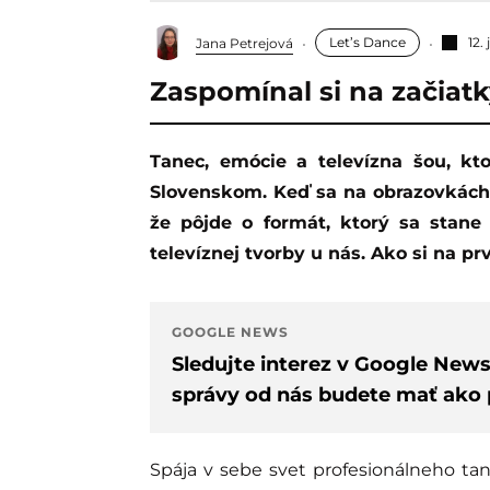
Let’s Dance
12.
Jana Petrejová
Zaspomínal si na začiatk
Tanec, emócie a televízna šou, ktorá si rýchlo získala srdcia divákov naprieč
Slovenskom. Keď sa na obrazovkách p
že pôjde o formát, ktorý sa stane 
televíznej tvorby u nás. Ako si na 
GOOGLE NEWS
Sledujte interez v Google New
správy od nás budete mať ako p
Spája v sebe svet profesionálneho tan