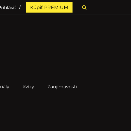
rihlásiť
Kúpiť PREMIUM
riály
Kvízy
Zaujímavosti