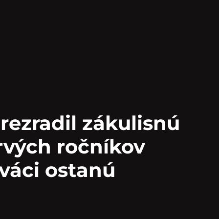
rezradil zákulisnú
rvých ročníkov
iváci ostanú