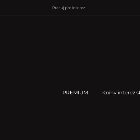
Pracuj pre interez
PREMIUM
Knihy interez.s