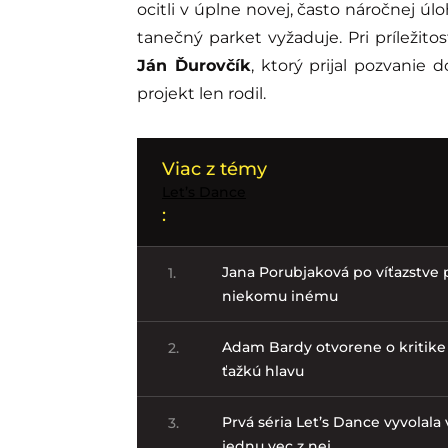
ocitli v úplne novej, často náročnej úl
tanečný parket vyžaduje. Pri príležitos
Ján Ďurovčík
, ktorý prijal pozvanie 
projekt len rodil.
Viac z témy
Let’s Dance
:
Jana Porubjaková po víťazstve 
1.
niekomu inému
Adam Bardy otvorene o kritike v
2.
ťažkú hlavu
Prvá séria Let’s Dance vyvolala v
3.
jednu vec z nej