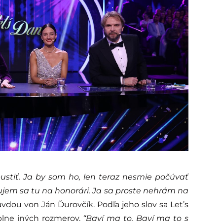
ustiť. Ja by som ho, len teraz nesmie počúvať
ujem sa tu na honorári. Ja sa proste nehrám na
avdou von Ján Ďurovčík. Podľa jeho slov sa Let’s
lne iných rozmerov.
“Baví ma to. Baví ma to s