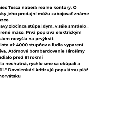
iec Tesca naberá reálne kontúry. O
vky jeho predajní môžu zabojovať známe
azce
lavy zločinca stúpal dym, v sále smrdelo
rené mäso. Prvá poprava elektrickým
slom nevyšla na prvýkrát
lota až 4000 stupňov a ľudia vyparení
iva. Atómové bombardovanie Hirošimy
udialo pred 81 rokmi
la nechutná, rýchlo sme sa okúpali a
šli.“ Dovolenkári kritizujú populárnu pláž
horvátsku