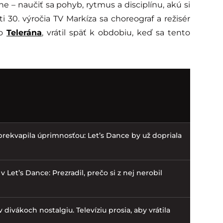
ohe – naučiť sa pohyb, rytmus a disciplínu, akú si
ti 30. výročia TV Markíza sa choreograf a režisér
do
Telerána
, vrátil späť k obdobiu, keď sa tento
prekvapila úprimnosťou: Let’s Dance by už dopriala
 Let’s Dance: Prezradil, prečo si z nej nerobil
 divákoch nostalgiu. Televíziu prosia, aby vrátila