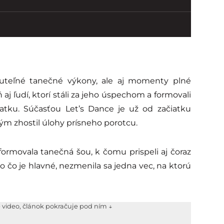
nuteľné tanečné výkony, ale aj momenty plné
 aj ľudí, ktorí stáli za jeho úspechom a formovali
atku. Súčasťou Let’s Dance je už od začiatku
ým zhostil úlohy prísneho porotcu.
formovala tanečná šou, k čomu prispeli aj čoraz
no čo je hlavné, nezmenila sa jedna vec, na ktorú
e video, článok pokračuje pod ním ↓