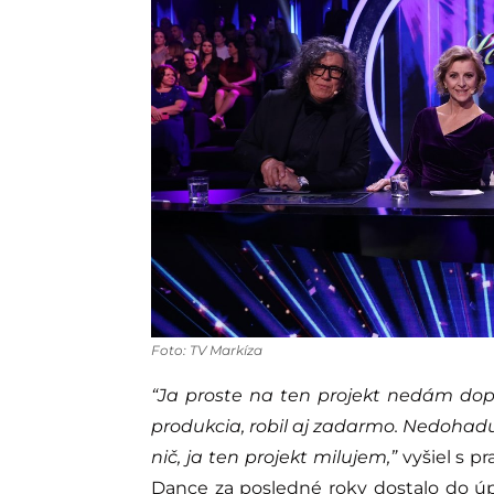
Foto: TV Markíza
“Ja proste na ten projekt nedám dop
produkcia, robil aj zadarmo. Nedohad
nič, ja ten projekt milujem,”
vyšiel s pr
Dance za posledné roky dostalo do úp