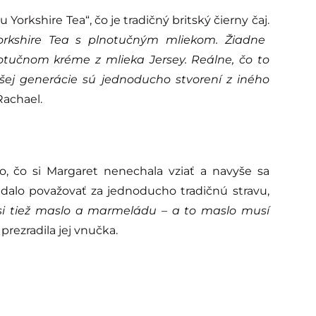
 Yorkshire Tea“, čo je tradičný britský čierny čaj.
orkshire Tea s plnotučným mliekom. Žiadne
otučnom kréme z mlieka Jersey. Reálne, čo to
ej generácie sú jednoducho stvorení z iného
Rachael.
, čo si Margaret nenechala vziať a navyše sa
a dalo považovať za jednoducho tradičnú stravu,
si tiež maslo a marmeládu – a to maslo musí
prezradila jej vnučka.