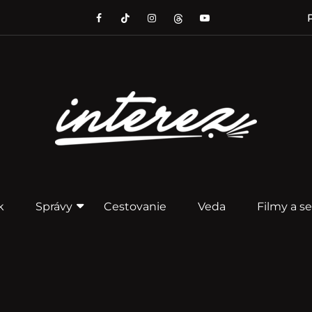
P
k
Správy
Cestovanie
Veda
Filmy a se