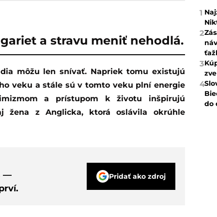
Naj
1
Nik
Zás
2
igariet a stravu meniť nehodlá.
náv
ťaž
Kúp
3
zve
Slo
4
ého veku a stále sú v tomto veku plní energie
Bie
timizmom a prístupom k životu inšpirujú
do 
 žena z Anglicka, ktorá oslávila okrúhle
s —
Pridať ako zdroj
rví.