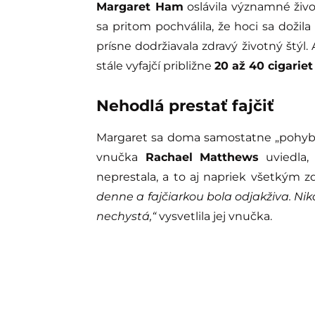
Margaret Ham
oslávila významné živo
sa pritom pochválila, že hoci sa doži
prísne dodržiavala zdravý životný štýl.
stále vyfajčí približne
20 až 40 cigarie
Nehodlá prestať fajčiť
Margaret sa doma samostatne „pohybuj
vnučka
Rachael Matthews
uviedla,
neprestala, a to aj napriek všetkým 
denne a fajčiarkou bola odjakživa. Nik
nechystá,“
vysvetlila jej vnučka.