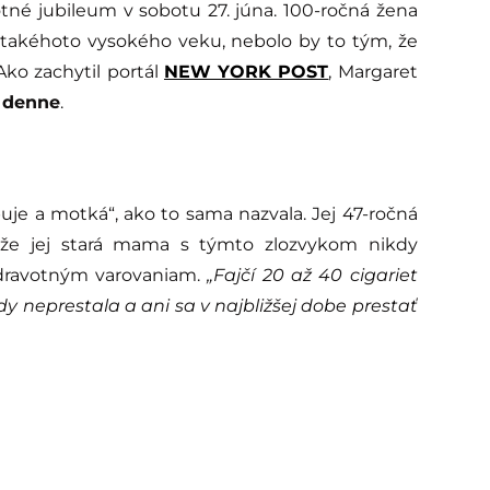
tné jubileum v sobotu 27. júna. 100-ročná žena
la takéhoto vysokého veku, nebolo by to tým, že
 Ako zachytil portál
NEW YORK POST
, Margaret
t denne
.
e a motká“, ako to sama nazvala. Jej 47-ročná
 že jej stará mama s týmto zlozvykom nikdy
zdravotným varovaniam.
„Fajčí 20 až 40 cigariet
dy neprestala a ani sa v najbližšej dobe prestať