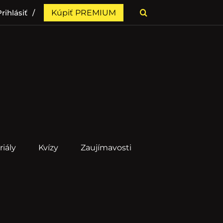
rihlásiť
Kúpiť PREMIUM
riály
Kvízy
Zaujímavosti