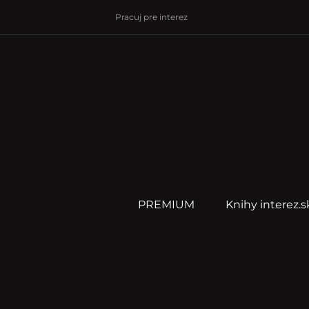
Pracuj pre interez
PREMIUM
Knihy interez.s