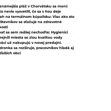
známejšia pláž v Chorvátsku sa mení:
to nevie vysvetliť, čo sa s ňou deje
ah na termálnom kúpalisku: Viac ako sto
števníkov sa sťažuje na zdravotné
kosti
ať sa sem radšej nechoďte: Hygienici
rejnili miesta so zlou kvalitou vody
váci už nakupujú v novej predajni.
dronka sa rozširuje, pracovníkov hľadá aj
ďalších obcí