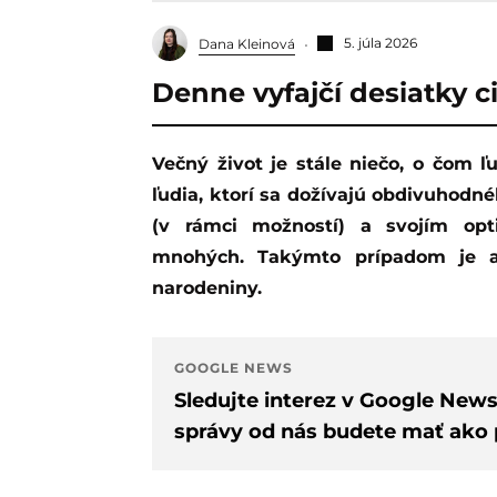
5. júla 2026
Dana Kleinová
Denne vyfajčí desiatky c
Večný život je stále niečo, o čom ľudia môžu len snívať. Napriek tomu existujú
ľudia, ktorí sa dožívajú obdivuhodn
(v rámci možností) a svojím op
mnohých. Takýmto prípadom je aj
narodeniny.
GOOGLE NEWS
Sledujte interez v Google New
správy od nás budete mať ako p