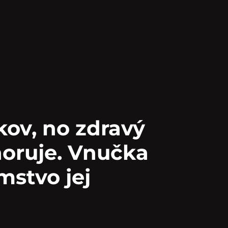
kov, no zdravý
gnoruje. Vnučka
mstvo jej