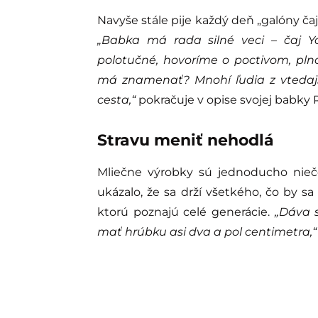
Navyše stále pije každý deň „galóny čaju
„Babka má rada silné veci – čaj Y
polotučné, hovoríme o poctivom, pln
má znamenať? Mnohí ľudia z vtedajš
cesta,“
pokračuje v opise svojej babky 
Stravu meniť nehodlá
Mliečne výrobky sú jednoducho niečo
ukázalo, že sa drží všetkého, čo by s
ktorú poznajú celé generácie.
„Dáva 
mať hrúbku asi dva a pol centimetra,“