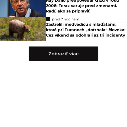
Ray Dalio predpovedal krízu v roku
2008: Teraz varuje pred zmenami.
Radí, ako sa pripraviť
pred 7 hodinami
Zastrelili medvedicu s mláďatami,
ktorá pri Turanoch „dotrhala“ človeka:
Cez víkend sa odohrali až tri incidenty
Zobraziť viac