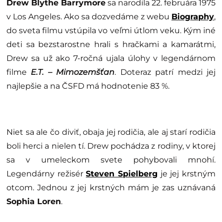
Drew Blythe Barrymore
sa narodila 22. februára 1975
v Los Angeles. Ako sa dozvedáme z webu
Biography
,
do sveta filmu vstúpila vo veľmi útlom veku. Kým iné
deti sa bezstarostne hrali s hračkami a kamarátmi,
Drew sa už ako 7-ročná ujala úlohy v legendárnom
filme
E.T. – Mimozemšťan
. Doteraz patrí medzi jej
najlepšie a na ČSFD má hodnotenie 83 %.
Niet sa ale čo diviť, obaja jej rodičia, ale aj starí rodičia
boli herci a nielen tí. Drew pochádza z rodiny, v ktorej
sa v umeleckom svete pohybovali mnohí.
Legendárny režisér
Steven Spielberg
je jej krstným
otcom. Jednou z jej krstných mám je zas uznávaná
Sophia Loren
.