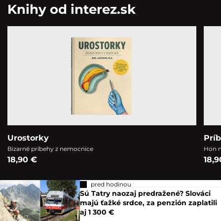
Knihy od interez.sk
Urostorky
Prí
Bizarné príbehy z nemocnice
Hon n
18,90 €
18,9
pred hodinou
Sú Tatry naozaj predražené? Slováci
majú ťažké srdce, za penzión zaplatili
aj 1 300 €