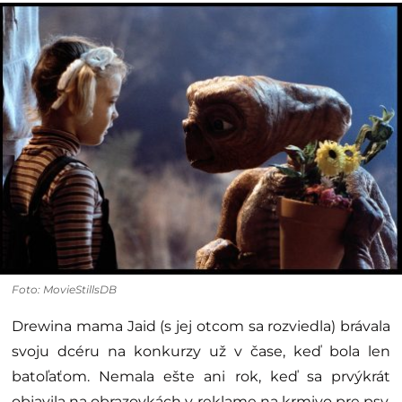
Foto: MovieStillsDB
Drewina mama Jaid (s jej otcom sa rozviedla) brávala
svoju dcéru na konkurzy už v čase, keď bola len
batoľaťom. Nemala ešte ani rok, keď sa prvýkrát
objavila na obrazovkách v reklame na krmivo pre psy.