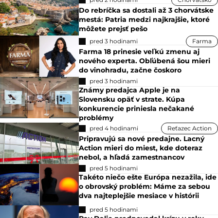
Do rebríčka sa dostali až 3 chorvátske
mestá: Patria medzi najkrajšie, ktoré
môžete prejsť pešo
pred 3 hodinami
Farma
Farma 18 prinesie veľkú zmenu aj
nového experta. Obľúbená šou mieri
do vinohradu, začne čoskoro
pred 3 hodinami
Známy predajca Apple je na
Slovensku opäť v strate. Kúpa
konkurencie priniesla nečakané
problémy
pred 4 hodinami
Reťazec Action
Pripravujú sa nové predajne. Lacný
Action mieri do miest, kde doteraz
nebol, a hľadá zamestnancov
pred 5 hodinami
Takéto niečo ešte Európa nezažila, ide
o obrovský problém: Máme za sebou
dva najteplejšie mesiace v histórii
pred 5 hodinami