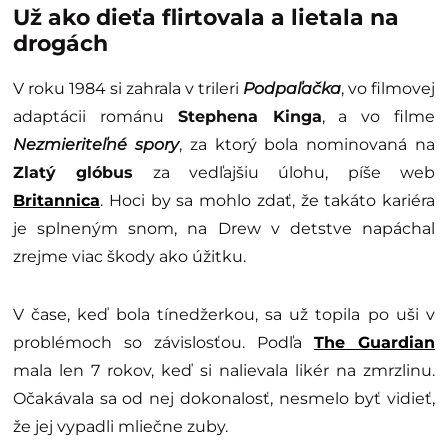
Už ako dieťa flirtovala a lietala na
drogách
V roku 1984 si zahrala v trileri
Podpaľačka
, vo filmovej
adaptácii románu
Stephena Kinga
, a vo filme
Nezmieriteľné spory
, za ktorý bola nominovaná na
Zlatý glóbus
za vedľajšiu úlohu, píše web
Britannica
. Hoci by sa mohlo zdať, že takáto kariéra
je splneným snom, na Drew v detstve napáchal
zrejme viac škody ako úžitku.
V čase, keď bola tínedžerkou, sa už topila po uši v
problémoch so závislosťou. Podľa
The Guardian
mala len 7 rokov, keď si nalievala likér na zmrzlinu.
Očakávala sa od nej dokonalosť, nesmelo byť vidieť,
že jej vypadli mliečne zuby.