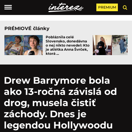
PREMIUM
PRÉMIOVÉ články
Pobláznila celé
Slovensko, donedávna
o nej nikto nevedel: Kto
je atlétka Anna Švrček,
ktorá ...
Drew Barrymore bola
ako 13-ročná závislá od
drog, musela čistiť
záchody. Dnes je
legendou Hollywoodu