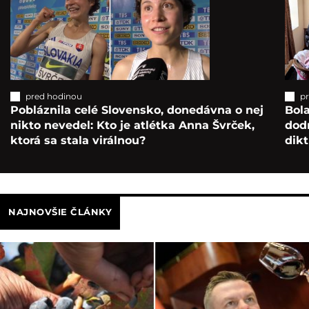
pred hodinou
p
Pobláznila celé Slovensko, donedávna o nej
Bol
nikto nevedel: Kto je atlétka Anna Švrček,
dod
ktorá sa stala virálnou?
dikt
NAJNOVŠIE ČLÁNKY