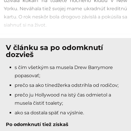
užívala kokaín na toalete nočného klubu v New
Yorku. Neváhala tiež svojej mame ukradnúť kreditnú
kartu. O rok neskôr bola drogovo závislá a pokúsila sa
siahnuť si na život.
V článku sa po odomknutí
dozvieš
s čím všetkým sa musela Drew Barrymore
popasovať;
prečo sa ako tínedžerka odstrihla od rodičov;
prečo ju Hollywood na istý čas odmietol a
musela čistiť toalety;
ako sa dostala späť na výslnie.
Po odomknutí tiež získaš