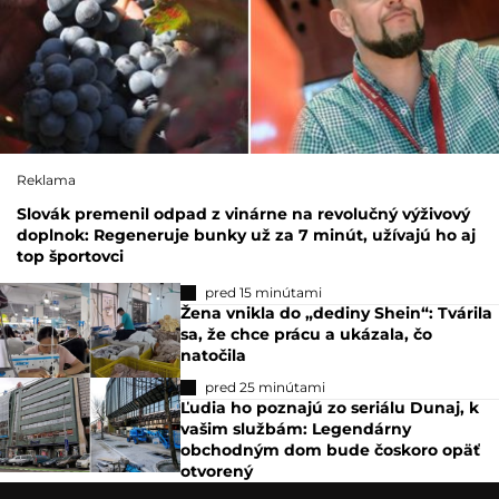
Reklama
Slovák premenil odpad z vinárne na revolučný výživový
doplnok: Regeneruje bunky už za 7 minút, užívajú ho aj
top športovci
pred 15 minútami
Žena vnikla do „dediny Shein“: Tvárila
sa, že chce prácu a ukázala, čo
natočila
pred 25 minútami
Ľudia ho poznajú zo seriálu Dunaj, k
vašim službám: Legendárny
obchodným dom bude čoskoro opäť
otvorený