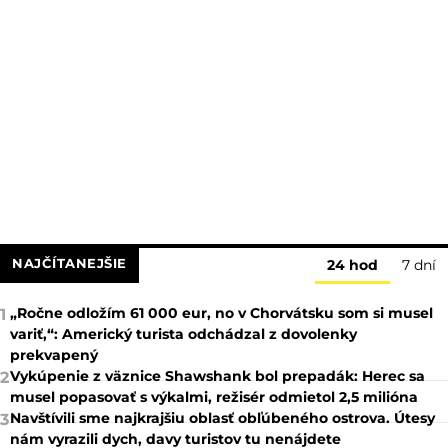
NAJČÍTANEJŠIE
24 hod
7 dní
„Ročne odložím 61 000 eur, no v Chorvátsku som si musel
1
variť,“: Americký turista odchádzal z dovolenky
prekvapený
Vykúpenie z väznice Shawshank bol prepadák: Herec sa
2
musel popasovať s výkalmi, režisér odmietol 2,5 milióna
Navštívili sme najkrajšiu oblasť obľúbeného ostrova. Útesy
3
nám vyrazili dych, davy turistov tu nenájdete