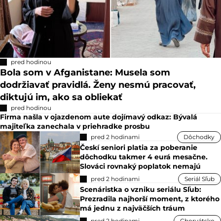
pred hodinou
Bola som v Afganistane: Musela som
dodržiavať pravidlá. Ženy nesmú pracovať,
diktujú im, ako sa obliekať
pred hodinou
Firma našla v ojazdenom aute dojímavý odkaz: Bývalá
majiteľka zanechala v priehradke prosbu
pred 2 hodinami
Dôchodky
Českí seniori platia za poberanie
dôchodku takmer 4 eurá mesačne.
Slováci rovnaký poplatok nemajú
pred 2 hodinami
Seriál Sľub
Scenáristka o vzniku seriálu Sľub:
Prezradila najhorší moment, z ktorého
má jednu z najväčších tráum
pred 2 hodinami
Chorvátsko