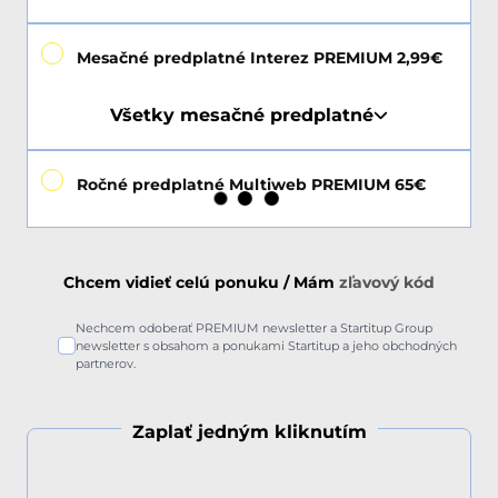
Mesačné predplatné Interez PREMIUM 2,99€
Všetky mesačné predplatné
Ročné predplatné Multiweb PREMIUM 65€
Chcem vidieť celú ponuku / Mám
zľavový kód
Nechcem odoberať PREMIUM newsletter a Startitup Group
newsletter s obsahom a ponukami Startitup a jeho obchodných
partnerov.
Zaplať jedným kliknutím