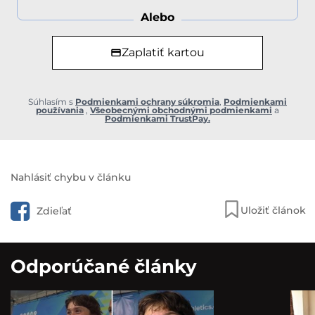
Alebo
Zaplatiť kartou
Súhlasím s
Podmienkami ochrany súkromia
,
Podmienkami
používania
,
Všeobecnými obchodnými podmienkami
a
Podmienkami TrustPay.
Nahlásiť chybu v článku
Uložiť článok
Zdieľať
Odporúčané články