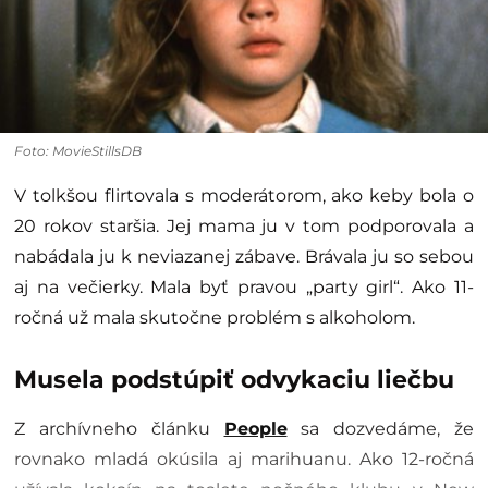
Foto: MovieStillsDB
V tolkšou flirtovala s moderátorom, ako keby bola o
20 rokov staršia. Jej mama ju v tom podporovala a
nabádala ju k neviazanej zábave. Brávala ju so sebou
aj na večierky. Mala byť pravou „party girl“. Ako 11-
ročná už mala skutočne problém s alkoholom.
Musela podstúpiť odvykaciu liečbu
Z archívneho článku
People
sa dozvedáme, že
rovnako mladá okúsila aj marihuanu. Ako 12-ročná