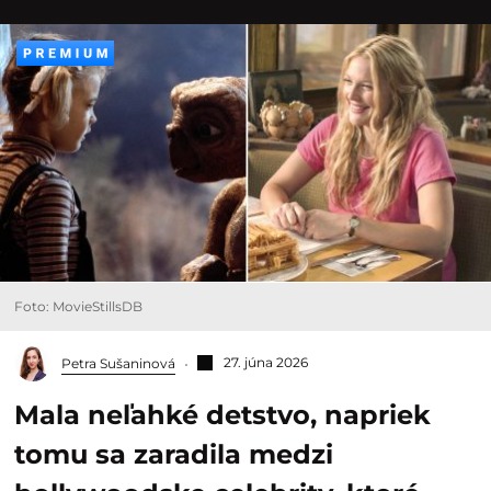
Foto: MovieStillsDB
27. júna 2026
Petra Sušaninová
Mala neľahké detstvo, napriek
tomu sa zaradila medzi