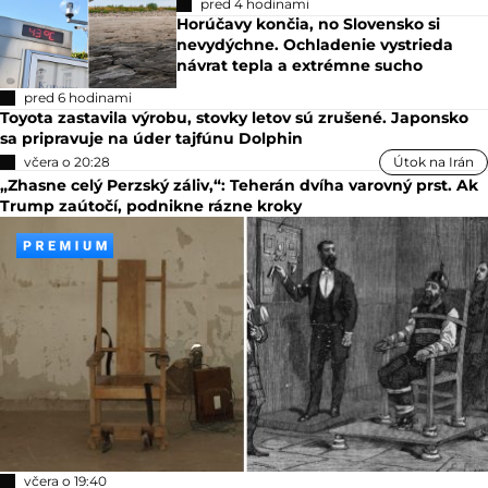
pred 4 hodinami
Horúčavy končia, no Slovensko si
nevydýchne. Ochladenie vystrieda
návrat tepla a extrémne sucho
pred 6 hodinami
Toyota zastavila výrobu, stovky letov sú zrušené. Japonsko
sa pripravuje na úder tajfúnu Dolphin
včera o 20:28
Útok na Irán
„Zhasne celý Perzský záliv,“: Teherán dvíha varovný prst. Ak
Trump zaútočí, podnikne rázne kroky
včera o 19:40