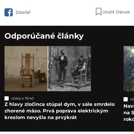
Uložiť článok
Zdieľať
Odporúčané články
včera o 19:40
vč
Z hlavy zločinca stúpal dym, v sále smrdelo
Navš
zhorené mäso. Prvá poprava elektrickým
na S
kreslom nevyšla na prvýkrát
roko