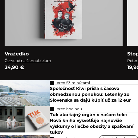
Vražedko
Sto
Červené na čiernobielom
Peter
24,90 €
19,9
pred 53 minútami
Spoločnosť Kiwi prišla s časovo
obmedzenou ponukou: Letenky zo
Slovenska sa dajú kúpiť už za 12 eur
pred hodinou
Tuk ako tajný orgán v našom tele:
Nová kniha vysvetľuje najnovšie
výskumy o liečbe obezity a spaľovaní
tukov