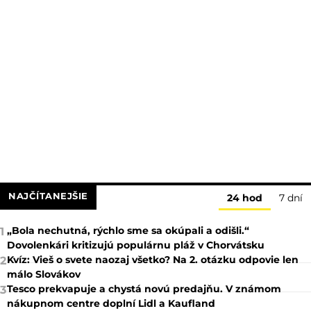
NAJČÍTANEJŠIE
24 hod
7 dní
„Bola nechutná, rýchlo sme sa okúpali a odišli.“
1
Dovolenkári kritizujú populárnu pláž v Chorvátsku
Kvíz: Vieš o svete naozaj všetko? Na 2. otázku odpovie len
2
málo Slovákov
Tesco prekvapuje a chystá novú predajňu. V známom
3
nákupnom centre doplní Lidl a Kaufland