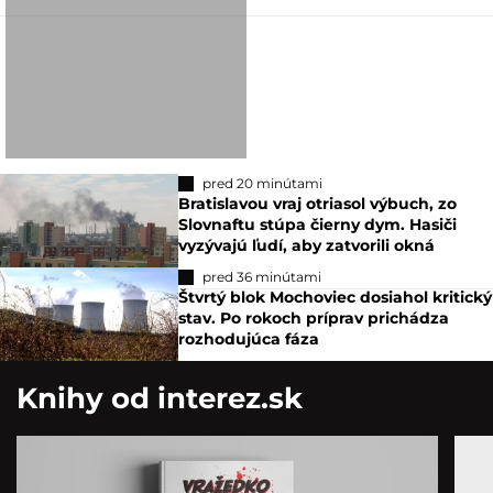
pred 20 minútami
Bratislavou vraj otriasol výbuch, zo
Slovnaftu stúpa čierny dym. Hasiči
vyzývajú ľudí, aby zatvorili okná
pred 36 minútami
Štvrtý blok Mochoviec dosiahol kritický
stav. Po rokoch príprav prichádza
rozhodujúca fáza
Knihy od interez.sk