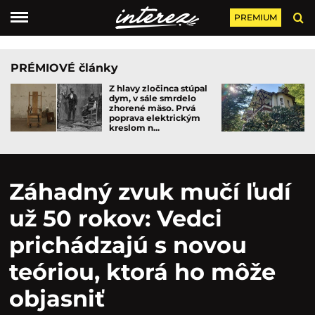
PREMIUM
PRÉMIOVÉ články
Z hlavy zločinca stúpal
dym, v sále smrdelo
zhorené mäso. Prvá
poprava elektrickým
kreslom n...
Záhadný zvuk mučí ľudí
už 50 rokov: Vedci
prichádzajú s novou
teóriou, ktorá ho môže
objasniť