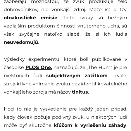
zaoberajú možnosťou, že zvuk produkuje telo
dobrovoľníkov, nie vonkajší zdroj. Môže ísť o tzv.
otoakustické emisie
. Tieto zvuky sú bežným
vedľajším produktom činnosti vnútorného ucha, sú
však zvyčajne natoľko slabé, že si ich ľudia
neuvedomujú
.
Výsledky experimentu, ktoré boli publikované v
časopise
PLOS One
,
naznačujú, že „The Hum“ je pre
niektorých ľudí
subjektívnym zážitkom
. Trvalé,
subjektívne vnímanie zvuku bez identifikovateľného
vonkajšieho zdroja má názov
tinitus
.
Hoci to nie je vysvetlenie pre každý jeden prípad,
kedy človek počuje podivný zvuk, u niektorých ľudí
môže byť skutočne
kľúčom k vyriešeniu záhady
.