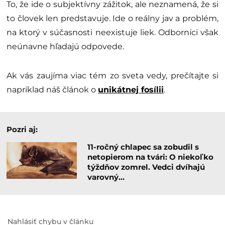
To, že ide o subjektívny zážitok, ale neznamená, že si
to človek len predstavuje. Ide o reálny jav a problém,
na ktorý v súčasnosti neexistuje liek. Odborníci však
neúnavne hľadajú odpovede.
Ak vás zaujíma viac tém zo sveta vedy, prečítajte si
napríklad náš článok o
unikátnej fosílii
.
Pozri aj:
11-ročný chlapec sa zobudil s
netopierom na tvári: O niekoľko
týždňov zomrel. Vedci dvíhajú
varovný…
Nahlásiť chybu v článku