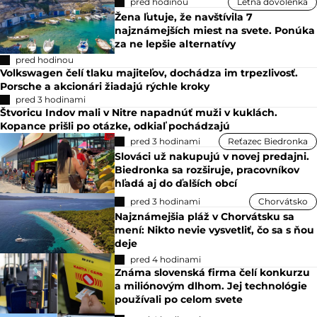
pred hodinou
Letná dovolenka
Žena ľutuje, že navštívila 7
najznámejších miest na svete. Ponúka
za ne lepšie alternatívy
pred hodinou
Volkswagen čelí tlaku majiteľov, dochádza im trpezlivosť.
Porsche a akcionári žiadajú rýchle kroky
pred 3 hodinami
Štvoricu Indov mali v Nitre napadnúť muži v kuklách.
Kopance prišli po otázke, odkiaľ pochádzajú
pred 3 hodinami
Reťazec Biedronka
Slováci už nakupujú v novej predajni.
Biedronka sa rozširuje, pracovníkov
hľadá aj do ďalších obcí
pred 3 hodinami
Chorvátsko
Najznámejšia pláž v Chorvátsku sa
mení: Nikto nevie vysvetliť, čo sa s ňou
deje
pred 4 hodinami
Známa slovenská firma čelí konkurzu
a miliónovým dlhom. Jej technológie
používali po celom svete