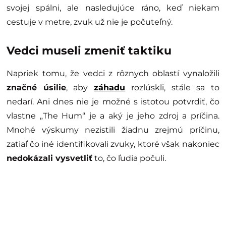
svojej spálni, ale nasledujúce ráno, keď niekam
cestuje v metre, zvuk už nie je počuteľný.
Vedci museli zmeniť taktiku
Napriek tomu, že vedci z rôznych oblastí vynaložili
značné úsilie
, aby
záhadu
rozlúskli, stále sa to
nedarí. Ani dnes nie je možné s istotou potvrdiť, čo
vlastne „The Hum“ je a aký je jeho zdroj a príčina.
Mnohé výskumy nezistili žiadnu zrejmú príčinu,
zatiaľ čo iné identifikovali zvuky, ktoré však nakoniec
nedokázali vysvetliť
to, čo ľudia počuli.