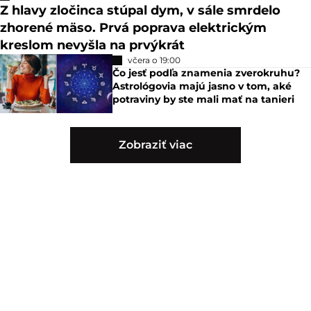
Z hlavy zločinca stúpal dym, v sále smrdelo
zhorené mäso. Prvá poprava elektrickým
kreslom nevyšla na prvýkrát
včera o 19:00
Čo jesť podľa znamenia zverokruhu?
Astrológovia majú jasno v tom, aké
potraviny by ste mali mať na tanieri
Zobraziť viac