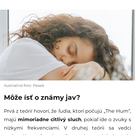
Ilustračná foto: Pexels
Môže ísť o známy jav?
Prvá z teórií hovorí, že ľudia, ktorí počujú „The Hum“,
majú
mimoriadne citlivý sluch
, pokiaľ ide o zvuky s
nízkymi frekvenciami. V druhej teórii sa vedci