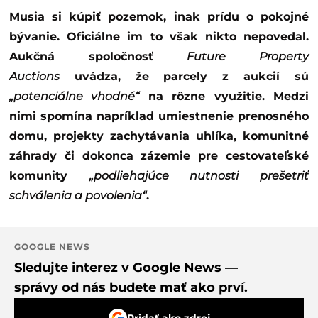
Musia si kúpiť pozemok, inak prídu o pokojné
bývanie. Oficiálne im to však nikto nepovedal.
Aukčná spoločnosť
Future Property
Auctions
uvádza, že parcely z aukcií sú
„potenciálne vhodné“
na rôzne využitie. Medzi
nimi spomína napríklad umiestnenie prenosného
domu, projekty zachytávania uhlíka, komunitné
záhrady či dokonca zázemie pre cestovateľské
komunity
„podliehajúce nutnosti prešetriť
schválenia a povolenia“
.
GOOGLE NEWS
Sledujte interez v Google News —
správy od nás budete mať ako prví.
Pridať ako zdroj