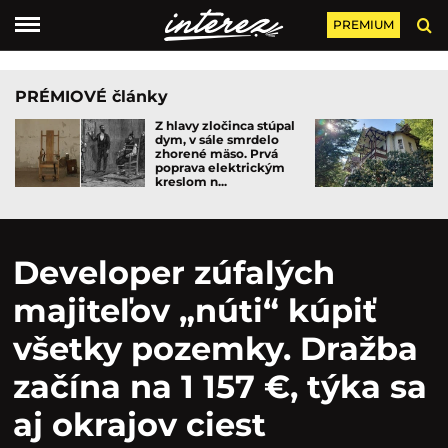
PREMIUM
PRÉMIOVÉ články
Z hlavy zločinca stúpal
dym, v sále smrdelo
zhorené mäso. Prvá
poprava elektrickým
kreslom n...
Developer zúfalých
majiteľov „núti“ kúpiť
všetky pozemky. Dražba
začína na 1 157 €, týka sa
aj okrajov ciest