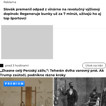
Reklama
Slovák premenil odpad z vinárne na revolučný výživový
doplnok: Regeneruje bunky už za 7 minút, užívajú ho aj
top športovci
pred 3 hodinami
Útok na Irán
„Zhasne celý Perzský záliv,“: Teherán dvíha varovný prst. Ak
Trump zaútočí, podnikne rázne kroky