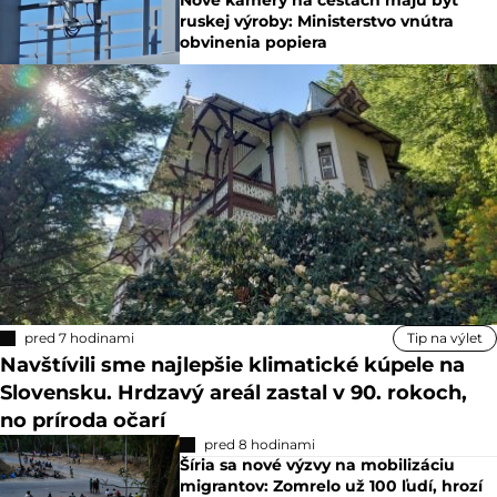
ruskej výroby: Ministerstvo vnútra
obvinenia popiera
pred 7 hodinami
Tip na výlet
Navštívili sme najlepšie klimatické kúpele na
Slovensku. Hrdzavý areál zastal v 90. rokoch,
no príroda očarí
pred 8 hodinami
Šíria sa nové výzvy na mobilizáciu
migrantov: Zomrelo už 100 ľudí, hrozí