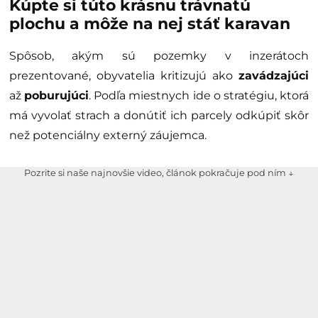
Kúpte si túto krásnu trávnatú
plochu a môže na nej stáť karavan
Spôsob, akým sú pozemky v inzerátoch
prezentované, obyvatelia kritizujú ako
zavádzajúci
až
poburujúci
. Podľa miestnych ide o stratégiu, ktorá
má vyvolať strach a donútiť ich parcely odkúpiť skôr
než potenciálny externý záujemca.
Pozrite si naše najnovšie video, článok pokračuje pod ním ↓