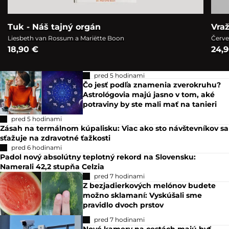
Tuk - Náš tajný orgán
Vra
Liesbeth van Rossum a Mariëtte Boon
Červe
18,90 €
24,
pred 5 hodinami
Čo jesť podľa znamenia zverokruhu?
Astrológovia majú jasno v tom, aké
potraviny by ste mali mať na tanieri
pred 5 hodinami
Zásah na termálnom kúpalisku: Viac ako sto návštevníkov sa
sťažuje na zdravotné ťažkosti
pred 6 hodinami
Padol nový absolútny teplotný rekord na Slovensku:
Namerali 42,2 stupňa Celzia
pred 7 hodinami
Z bezjadierkových melónov budete
možno sklamaní: Vyskúšali sme
pravidlo dvoch prstov
pred 7 hodinami
Nové kamery na cestách majú byť