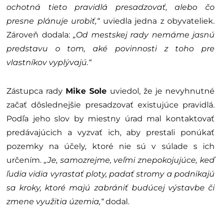
ochotná tieto pravidlá presadzovať, alebo čo
presne plánuje urobiť,“
uviedla jedna z obyvateliek.
Zároveň dodala:
„Od mestskej rady nemáme jasnú
predstavu o tom, aké povinnosti z toho pre
vlastníkov vyplývajú.“
Zástupca rady
Mike Sole
uviedol, že je nevyhnutné
začať dôslednejšie presadzovať existujúce pravidlá.
Podľa jeho slov by miestny úrad mal kontaktovať
predávajúcich a vyzvať ich, aby prestali ponúkať
pozemky na účely, ktoré nie sú v súlade s ich
určením.
„Je, samozrejme, veľmi znepokojujúce, keď
ľudia vidia vyrastať ploty, padať stromy a podnikajú
sa kroky, ktoré majú zabrániť budúcej výstavbe či
zmene využitia územia,“
dodal.