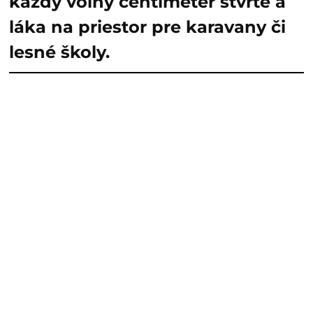
každý voľný centimeter štvrte a
láka na priestor pre karavany či
lesné školy.