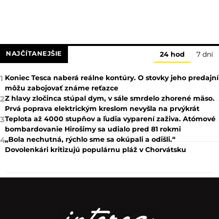
NAJČÍTANEJŠIE
24 hod
7 dní
Koniec Tesca naberá reálne kontúry. O stovky jeho predajní
1
môžu zabojovať známe reťazce
Z hlavy zločinca stúpal dym, v sále smrdelo zhorené mäso.
2
Prvá poprava elektrickým kreslom nevyšla na prvýkrát
Teplota až 4000 stupňov a ľudia vyparení zaživa. Atómové
3
bombardovanie Hirošimy sa udialo pred 81 rokmi
„Bola nechutná, rýchlo sme sa okúpali a odišli.“
4
Dovolenkári kritizujú populárnu pláž v Chorvátsku