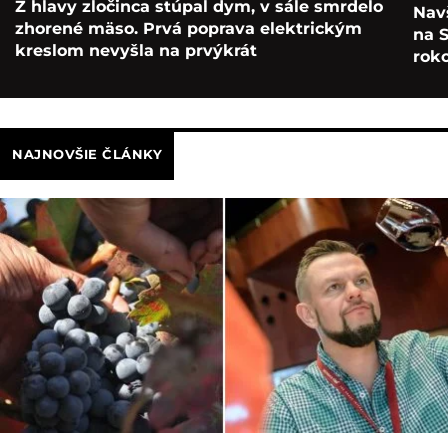
Z hlavy zločinca stúpal dym, v sále smrdelo
Navš
zhorené mäso. Prvá poprava elektrickým
na S
kreslom nevyšla na prvýkrát
roko
NAJNOVŠIE ČLÁNKY