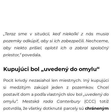
„Teraz sme v situácii, keď niekoľkí z nás musia
pozemky odkúpiť, aby si ich zabezpečili. Nechceme,
aby niekto prišiel, oplotil ich a zabral spoločný
priestor,“
povedala.
Kupujúci bol „uvedený do omylu“
Pocit krivdy nezasiahol len miestnych. Iný kupujúci
si medzitým zakúpil jeden z pozemkov. Chcel
postaviť dom a podľa vlastných slov bol
„uvedený do
omylu“.
Mestská rada Canterbury
(CCC) totiž
potvrdila, že všetky dotknuté parcely sú
chráneným