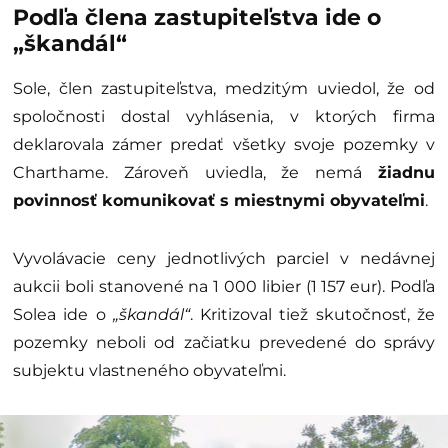
Podľa člena zastupiteľstva ide o
„škandál“
Sole, člen zastupiteľstva, medzitým uviedol, že od
spoločnosti dostal vyhlásenia, v ktorých firma
deklarovala zámer predať všetky svoje pozemky v
Charthame. Zároveň uviedla, že nemá
žiadnu
povinnosť komunikovať s miestnymi obyvateľmi
.
Vyvolávacie ceny jednotlivých parciel v nedávnej
aukcii boli stanovené na 1 000 libier (1 157 eur). Podľa
Solea ide o
„škandál“
. Kritizoval tiež skutočnosť, že
pozemky neboli od začiatku prevedené do správy
subjektu vlastneného obyvateľmi.