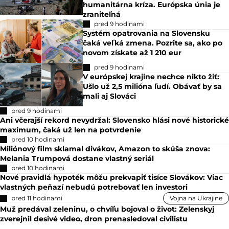
humanitárna kríza. Európska únia je
zraniteľná
pred 9 hodinami
Systém opatrovania na Slovensku
čaká veľká zmena. Pozrite sa, ako po
novom získate až 1 210 eur
pred 9 hodinami
V európskej krajine nechce nikto žiť:
Ušlo už 2,5 milióna ľudí. Obávať by sa
mali aj Slováci
pred 9 hodinami
Ani včerajší rekord nevydržal: Slovensko hlási nové historické
maximum, čaká už len na potvrdenie
pred 10 hodinami
Miliónový film sklamal divákov, Amazon to skúša znova:
Melania Trumpová dostane vlastný seriál
pred 10 hodinami
Nové pravidlá hypoték môžu prekvapiť tisíce Slovákov: Viac
vlastných peňazí nebudú potrebovať len investori
pred 11 hodinami
Vojna na Ukrajine
Muž predával zeleninu, o chvíľu bojoval o život: Zelenskyj
zverejnil desivé video, dron prenasledoval civilistu