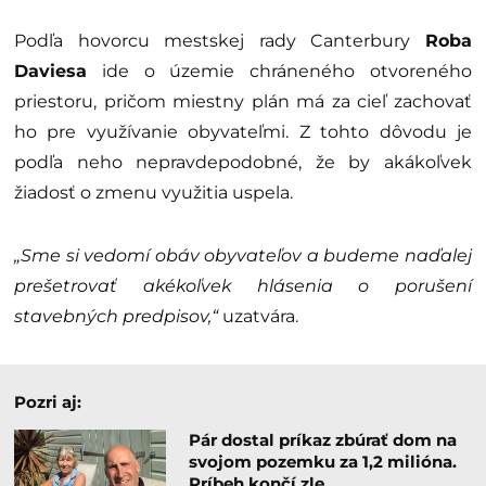
Podľa hovorcu mestskej rady Canterbury
Roba
Daviesa
ide o územie chráneného otvoreného
priestoru, pričom miestny plán má za cieľ zachovať
ho pre využívanie obyvateľmi. Z tohto dôvodu je
podľa neho nepravdepodobné, že by akákoľvek
žiadosť o zmenu využitia uspela.
„Sme si vedomí obáv obyvateľov a budeme naďalej
prešetrovať akékoľvek hlásenia o porušení
stavebných predpisov,“
uzatvára.
Pozri aj:
Pár dostal príkaz zbúrať dom na
svojom pozemku za 1,2 milióna.
Príbeh končí zle