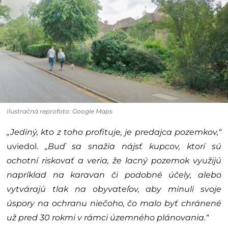
Ilustračná reprofoto: Google Maps
„Jediný, kto z toho profituje, je predajca pozemkov,“
uviedol.
„Buď sa snažia nájsť kupcov, ktorí sú
ochotní riskovať a veria, že lacný pozemok využijú
napríklad na karavan či podobné účely, alebo
vytvárajú tlak na obyvateľov, aby minuli svoje
úspory na ochranu niečoho, čo malo byť chránené
už pred 30 rokmi v rámci územného plánovania.“