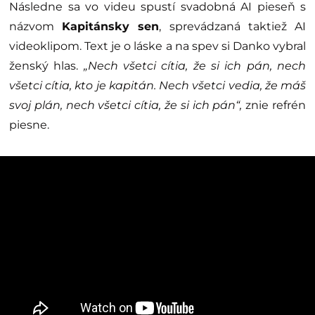
Následne sa vo videu spustí svadobná AI pieseň s
názvom
Kapitánsky sen
, sprevádzaná taktiež AI
videoklipom. Text je o láske a na spev si Danko vybral
ženský hlas.
„Nech všetci cítia, že si ich pán, nech
všetci cítia, kto je kapitán. Nech všetci vedia, že máš
svoj plán, nech všetci cítia, že si ich pán“,
znie refrén
piesne.