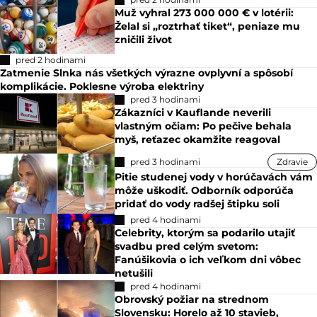
Muž vyhral 273 000 000 € v lotérii:
Želal si „roztrhať tiket“, peniaze mu
zničili život
pred 2 hodinami
Zatmenie Slnka nás všetkých výrazne ovplyvní a spôsobí
komplikácie. Poklesne výroba elektriny
pred 3 hodinami
Zákazníci v Kauflande neverili
vlastným očiam: Po pečive behala
myš, reťazec okamžite reagoval
pred 3 hodinami
Zdravie
Pitie studenej vody v horúčavách vám
môže uškodiť. Odborník odporúča
pridať do vody radšej štipku soli
pred 4 hodinami
Celebrity, ktorým sa podarilo utajiť
svadbu pred celým svetom:
Fanúšikovia o ich veľkom dni vôbec
netušili
pred 4 hodinami
Obrovský požiar na strednom
Slovensku: Horelo až 10 stavieb,