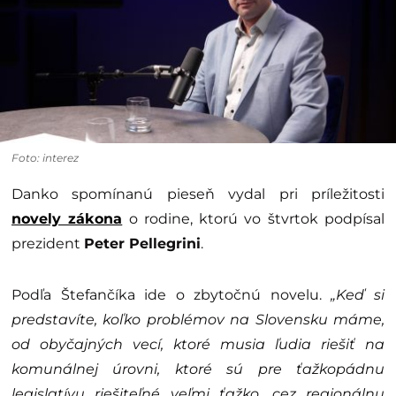
Foto: interez
Danko spomínanú pieseň vydal pri príležitosti
novely zákona
o rodine, ktorú vo štvrtok podpísal
prezident
Peter Pellegrini
.
Podľa Štefančíka ide o zbytočnú novelu.
„Keď si
predstavíte, koľko problémov na Slovensku máme,
od obyčajných vecí, ktoré musia ľudia riešiť na
komunálnej úrovni, ktoré sú pre ťažkopádnu
legislatívu riešiteľné veľmi ťažko, cez regionálnu