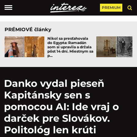
PREMIUM
PRÉMIOVÉ články
Nikol sa presťahovala
do Egypta: Ramadán
som si upravila a držala
pôst 14 dní. Miestnym sa
p...
Danko vydal pieseň
Kapitánsky sen s
pomocou AI: Ide vraj o
darček pre Slovákov.
Politológ len krúti