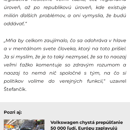
úroveň, až po republikovú úroveň, kde existuje
milión ďalších problémov, a oni vymyslia, že budú
oddávať.“
„Mňa by celkom zaujímalo, čo sa odohráva v hlave
a v mentálnom svete človeka, ktorý na toto prišiel.
Ja si myslím, že je to taký nezmysel, že sa to naozaj
veľmi ťažko komentuje so zdravým rozumom a
naozaj to nemá nič spoločné s tým, na čo si
politikov volíme do verejných funkcií,“
uzavrel
Štefančík.
Pozri aj:
Volkswagen chystá prepúšťanie
50 000 ľudí, Európu zaplavujú