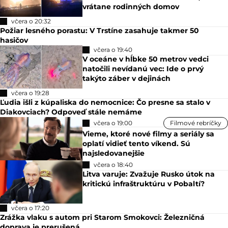
vrátane rodinných domov
včera o 20:32
Požiar lesného porastu: V Trstíne zasahuje takmer 50
hasičov
včera o 19:40
V oceáne v hĺbke 50 metrov vedci
natočili nevídanú vec: Ide o prvý
takýto záber v dejinách
včera o 19:28
Ľudia išli z kúpaliska do nemocnice: Čo presne sa stalo v
Diakovciach? Odpoveď stále nemáme
včera o 19:00
Filmové rebríčky
Vieme, ktoré nové filmy a seriály sa
oplatí vidieť tento víkend. Sú
najsledovanejšie
včera o 18:40
Litva varuje: Zvažuje Rusko útok na
kritickú infraštruktúru v Pobaltí?
včera o 17:20
Zrážka vlaku s autom pri Starom Smokovci: Železničná
doprava je prerušená