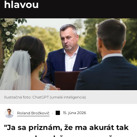
hlavou
Ilustračná foto: ChatGPT (umelá inteligencia)
15. júna 2026
Roland Brožkovič
"Ja sa priznám, že ma akurát tak