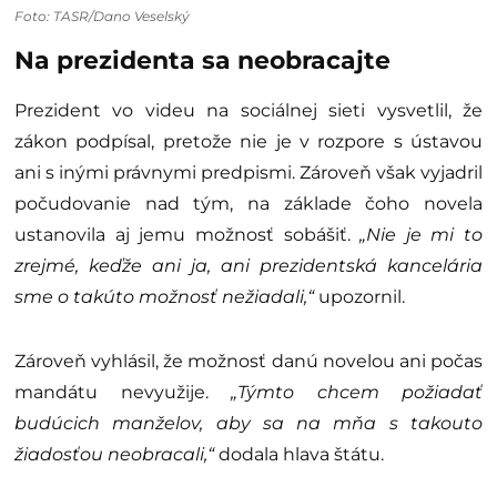
Foto: TASR/Dano Veselský
Na prezidenta sa neobracajte
Prezident vo videu na sociálnej sieti vysvetlil, že
zákon podpísal, pretože nie je v rozpore s ústavou
ani s inými právnymi predpismi. Zároveň však vyjadril
počudovanie nad tým, na základe čoho novela
ustanovila aj jemu možnosť sobášiť.
„Nie je mi to
zrejmé, keďže ani ja, ani prezidentská kancelária
sme o takúto možnosť nežiadali,“
upozornil.
Zároveň vyhlásil, že možnosť danú novelou ani počas
mandátu nevyužije.
„Týmto chcem požiadať
budúcich manželov, aby sa na mňa s takouto
žiadosťou neobracali,“
dodala hlava štátu.