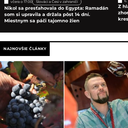
6.
včera o 17:00
Slováci a Česi v zahraničí
Z hl
Nikol sa presťahovala do Egypta: Ramadán
zho
som si upravila a držala pôst 14 dní.
kre
Miestnym sa páči tajomno žien
NAJNOVŠIE ČLÁNKY