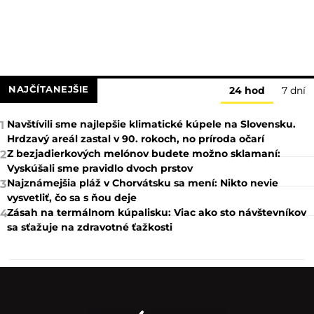
NAJČÍTANEJŠIE
24 hod
7 dní
Navštívili sme najlepšie klimatické kúpele na Slovensku.
1
Hrdzavý areál zastal v 90. rokoch, no príroda očarí
Z bezjadierkových melónov budete možno sklamaní:
2
Vyskúšali sme pravidlo dvoch prstov
Najznámejšia pláž v Chorvátsku sa mení: Nikto nevie
3
vysvetliť, čo sa s ňou deje
Zásah na termálnom kúpalisku: Viac ako sto návštevníkov
4
sa sťažuje na zdravotné ťažkosti