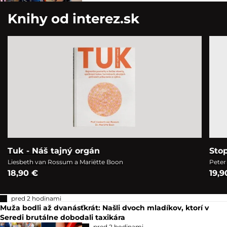
Knihy od interez.sk
Tuk - Náš tajný orgán
Sto
Liesbeth van Rossum a Mariëtte Boon
Peter
18,90 €
19,9
pred 2 hodinami
Muža bodli až dvanásťkrát: Našli dvoch mladíkov, ktorí v
Seredi brutálne dobodali taxikára
pred 2 hodinami