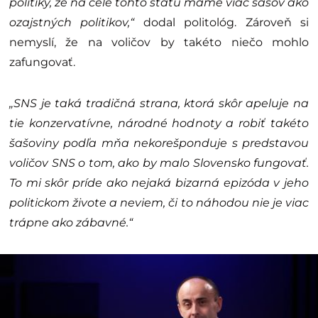
politiky, že na čele tohto štátu máme viac šašov ako
ozajstných politikov,“
dodal politológ. Zároveň si
nemyslí, že na voličov by takéto niečo mohlo
zafungovať.
„SNS je taká tradičná strana, ktorá skôr apeluje na
tie konzervatívne, národné hodnoty a robiť takéto
šašoviny podľa mňa nekorešponduje s predstavou
voličov SNS o tom, ako by malo Slovensko fungovať.
To mi skôr príde ako nejaká bizarná epizóda v jeho
politickom živote a neviem, či to náhodou nie je viac
trápne ako zábavné.“