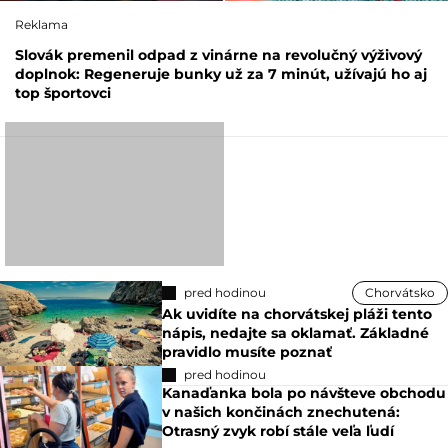
Reklama
Slovák premenil odpad z vinárne na revolučný výživový
doplnok: Regeneruje bunky už za 7 minút, užívajú ho aj
top športovci
pred hodinou
Chorvátsko
Ak uvidíte na chorvátskej pláži tento
nápis, nedajte sa oklamať. Základné
pravidlo musíte poznať
pred hodinou
Kanaďanka bola po návšteve obchodu
v našich končinách znechutená:
Otrasný zvyk robí stále veľa ľudí